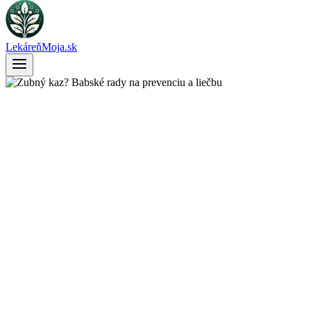
LekáreňMoja.sk