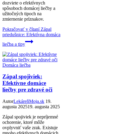
dozviete o efektívnych
spôsoboch domácej liečby a
užitočných tipoch na
zmiernenie príznakov.
Pokračovať v čítaní
Zápal
priedušnice: Efektívna domáca
liečba a tipy
Domáca liečba
Zápal spojiviek:
Efektívne domáce
liečby pre zdravé oči
Autor
LekáreňMoja.sk
19.
augusta 2025
19. augusta 2025
Zápal spojiviek je nepríjemné
ochorenie, ktoré môže
ovplyvniť vaše zrak. Existuje
mnoho efektívnych domácich