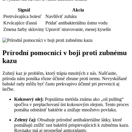
Signál
Akcia
Pretrvávajúca bolesť
Navštíviť zubára
Krvácajúce ďasná
Pridať antibakteriálnu ústnu vodu
Zmena farby skloviny
Upraviť ⁢stravovanie, menej kyselín
Prírodní pomocníci v boji proti zubnému
kazu
Zubný ‌kaz⁤ je problém, ktorý trápia mnohých z‌ nás. Našťastie,
príroda⁣ nám​ ponúka rôzne účinné zbrane ‌proti ⁢nemu. Nevyskúšané
babské ⁢rady môžu byť často ‌prekvapivo účinné pri prevencii aj‌
liečbe.
Kokosový olej:
Populárna metóda známa ako „oil pulling“
spočíva v preplachovaní úst kokosovým olejom. Tento proces
pomáha odstrániť ⁢baktérie a znižuje množstvo povlaku.
Zelený čaj:
​Obsahuje prírodné antibakteriálne ‍látky, ktoré
pomáhajú⁣ znížiť rast baktérií prispievajúcich k zubnému kazu.
Rovnako má aj prospešné antioxidanty.