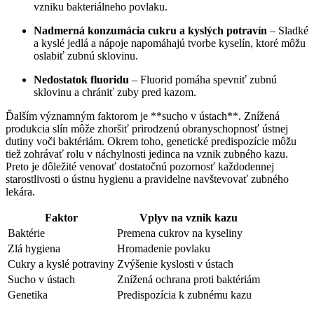
vzniku bakteriálneho povlaku.
Nadmerná konzumácia cukru a​ kyslých potravín
– Sladké
a kyslé jedlá a nápoje napomáhajú tvorbe kyselín, ktoré môžu
oslabiť zubnú sklovinu.
Nedostatok fluoridu
– Fluorid pomáha ‌spevniť zubnú
sklovinu a chrániť​ zuby pred kazom.
Ďalším významným faktorom‌ je​ **sucho v ústach**. Znížená
produkcia slín môže zhoršiť⁣ prirodzenú obranyschopnosť ústnej
dutiny voči baktériám. Okrem toho, genetické predispozície‌ môžu
tiež zohrávať rolu v náchylnosti jedinca na‌ vznik zubného kazu.
Preto je dôležité venovať dostatočnú pozornosť každodennej
starostlivosti o ústnu hygienu​ a pravidelne navštevovať zubného
lekára.
Faktor
Vplyv na vznik kazu
Baktérie
Premena cukrov na ​kyseliny
Zlá hygiena
Hromadenie povlaku
Cukry a kyslé potraviny
Zvýšenie kyslosti v ústach
Sucho v ústach
Znížená ochrana proti baktériám
Genetika
Predispozícia⁢ k zubnému kazu