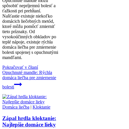
Opuchnuté mandle môžu
spôsobiť nepríjemnú bolesť a
ťažkosti pri prehĺtaní.
Našťastie existuje niekoľko
domácich liečebných metód,
ktoré môžu pomôcť zmierniť
tieto príznaky. Od
vysokoúčinných obkladov po
teplé nápoje, existuje rýchla
domáca liečba pre zmiernenie
bolesti spojenej s opuchnutými
mandľami.
Pokračovať v čítaní
Opuchnuté mandle: Rýchla
domáca liečba pre zmiernenie
bolesti
Domáca liečba
|
Kloktanie
Zápal hrdla kloktanie:
Najlepšie domáce lieky