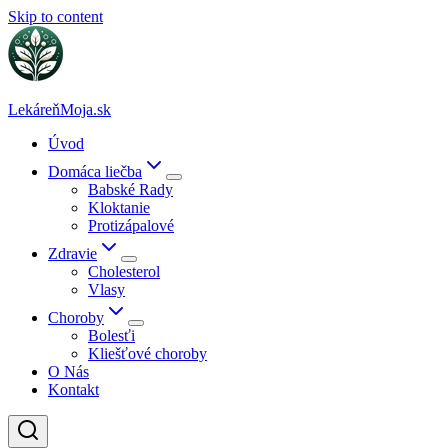
Skip to content
LekáreňMoja.sk
Úvod
Domáca liečba
Babské Rady
Kloktanie
Protizápalové
Zdravie
Cholesterol
Vlasy
Choroby
Bolesťi
Kliešťové choroby
O Nás
Kontakt