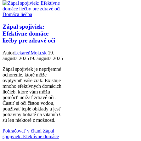
Domáca liečba
Zápal spojiviek:
Efektívne domáce
liečby pre zdravé oči
Autor
LekáreňMoja.sk
19.
augusta 2025
19. augusta 2025
Zápal spojiviek je nepríjemné
ochorenie, ktoré môže
ovplyvniť vaše zrak. Existuje
mnoho efektívnych domácich
liečieb, ktoré vám môžu
pomôcť udržať zdravé oči.
Častiť si oči čistou vodou,
používať teplé obklady a jesť
potraviny bohaté na vitamín C
sú len niektoré z možností.
Pokračovať v čítaní
Zápal
spojiviek: Efektívne domáce