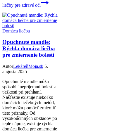
liečby pre zdravé oči
Domáca liečba
Opuchnuté mandle:
Rýchla domáca liečba
pre zmiernenie bolesti
Autor
LekáreňMoja.sk
5.
augusta 2025
Opuchnuté mandle môžu
spôsobiť nepríjemnú bolesť a
ťažkosti pri prehĺtaní.
Našťastie existuje niekoľko
domácich liečebných metód,
ktoré môžu pomôcť zmierniť
tieto príznaky. Od
vysokoúčinných obkladov po
teplé nápoje, existuje rýchla
domáca liečba pre zmiernenie