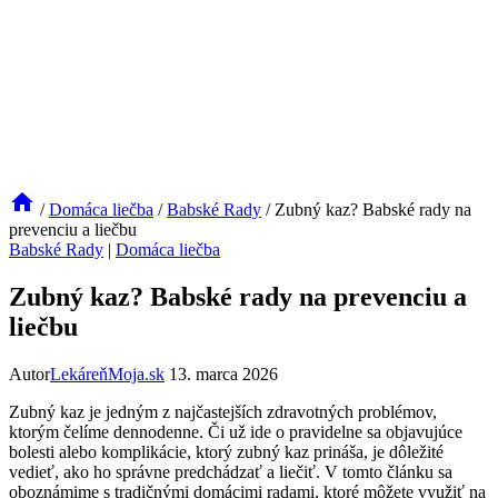
/
Domáca liečba
/
Babské Rady
/
Zubný kaz? Babské rady na
prevenciu a liečbu
Babské Rady
|
Domáca liečba
Zubný kaz? Babské rady na prevenciu a
liečbu
Autor
LekáreňMoja.sk
13. marca 2026
Zubný kaz je jedným z najčastejších zdravotných problémov,
ktorým čelíme dennodenne. Či už ide o pravidelne‍ sa objavujúce
bolesti alebo ‌komplikácie, ktorý zubný⁣ kaz prináša, je dôležité
vedieť, ‍ako ho správne predchádzať a liečiť. V tomto článku sa
oboznámime s tradičnými domácimi radami, ktoré ‌môžete využiť na