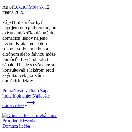
Autor
LekáreňMoja.sk
12.
marca 2026
Zápal hrdla môže byť
nepríjemným problémom, no
existuje niekoľko účinných
domácich liekov na jeho
liečbu. Kloktanie teplou
soľnou vodou, medom a
citrónom alebo šalviou môže
pomôcť uľaviť od bolesti a
zápalu. Uistite sa však, že ste
konzultovali s lekárom pred
akýmkoľvek použitím
domácich liekov.
Pokračovať v čítaní
Zápal
hrdla kloktanie: Najlepšie
domáce lieky
Domáca liečba