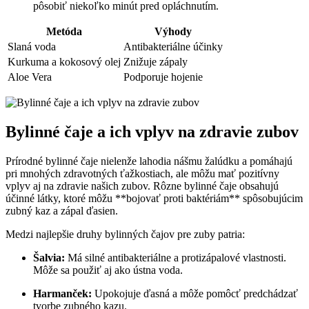
⁢pôsobiť niekoľko minút pred opláchnutím.
Metóda
Výhody
Slaná voda
Antibakteriálne účinky
Kurkuma a kokosový olej
Znižuje zápaly
Aloe Vera
Podporuje hojenie
Bylinné čaje a ich vplyv na zdravie zubov
Prírodné bylinné čaje nielenže lahodia nášmu žalúdku a pomáhajú
pri mnohých zdravotných ťažkostiach, ale môžu mať pozitívny
vplyv aj na zdravie našich zubov. Rôzne bylinné čaje obsahujú
účinné látky, ktoré môžu **bojovať proti baktériám** spôsobujúcim‌
zubný kaz a zápal ďasien.
Medzi najlepšie druhy bylinných čajov pre zuby patria:
Šalvia:
Má silné antibakteriálne a protizápalové vlastnosti. ​
Môže sa použiť aj ⁢ako ústna voda.
Harmanček:
‌Upokojuje ďasná a môže‍ pomôcť predchádzať
tvorbe zubného kazu.