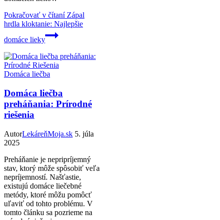
Pokračovať v čítaní
Zápal
hrdla kloktanie: Najlepšie
domáce lieky
Domáca liečba
Domáca liečba
preháňania: Prírodné
riešenia
Autor
LekáreňMoja.sk
5. júla
2025
Preháňanie je nepripríjemný
stav, ktorý môže spôsobiť veľa
nepríjemností. Našťastie,
existujú domáce liečebné
metódy, ktoré môžu pomôcť
uľaviť od tohto problému. V
tomto článku sa pozrieme na