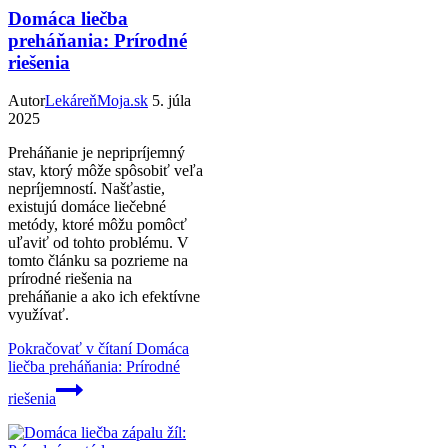
Domáca liečba
preháňania: Prírodné
riešenia
Autor
LekáreňMoja.sk
5. júla
2025
Preháňanie je nepripríjemný
stav, ktorý môže spôsobiť veľa
nepríjemností. Našťastie,
existujú domáce liečebné
metódy, ktoré môžu pomôcť
uľaviť od tohto problému. V
tomto článku sa pozrieme na
prírodné riešenia na
preháňanie a ako ich efektívne
využívať.
Pokračovať v čítaní
Domáca
liečba preháňania: Prírodné
riešenia