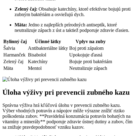
Zelený čaj:
⁤Obsahuje katechíny, ktoré efektívne bojujú proti
zubným baktériám a osviežujú dych.
Mäta:
Jedno z najlepších prírodných antiseptík, ‌ktoré
neutralizuje zápach z úst a taktiež podporuje zdravie ďasien.
Bylinný čaj
Účinné⁤ látky
Vplyv na zuby
Šalvia
Antibakteriálne látky
Boj proti zápalom
Harmanček
Bisabolol
Upokojuje ďasná
Zelený čaj
Katechíny
Bojuje proti baktériám
Mäta
Mentol
Neutralizuje ‍zápach
Úloha výživy⁣ pri prevencii zubného kazu
Správna výživa hrá kľúčovú ‍úlohu​ v prevencii zubného ⁣kazu.
Výber ⁣vhodných potravín⁢ a nápojov môže výrazne ​znížiť riziko
‌poškodenia zubov. **Pravidelná konzumácia potravín bohatých na
vitamíny a minerály** podporuje zdravie ústnej dutiny a zubov, čím
sa znižuje pravdepodobnosť vzniku kazov.