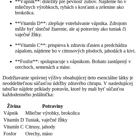
**Vápnik**: dôležitý pre pevnosť zubov. Nájdeme ho v
mliečnych výrobkoch, rybách s kosťami a zelenine ako
brokolica.
**Vitamín D**: zlepšuje vstrebávanie vápnika. Zdrojom
môže byť slnečné žiarenie, ale aj potraviny ako tuniak či
vaječné žĺtky.
**Vitamín C**: prispieva k zdraviu ďasien a predchádza⁣
zápalom, nájdeme ho v citrusových plodoch, jahodách a kivi.
**Fosfor**: spolupracuje s vápnikom. Bohato zastúpený v
orechoch, semenách a‌ mäse.
Dodržiavanie správnej výživy obsahujúcej tieto esenciálne látky je
neoddeliteľnou súčasťou údržby zdravého chrupu. V nasledujúcej⁢
tabuľke nájdete príklady potravín, ktoré by mali byť súčasťou​
každodenného jedálnička:
Živina
Potraviny
Vápnik
Mliečne výrobky, brokolica
Vitamín D
Tuniak, vaječné žĺtky
Vitamín C
Citrusy, jahody
Fosfor
Orechy, mäso