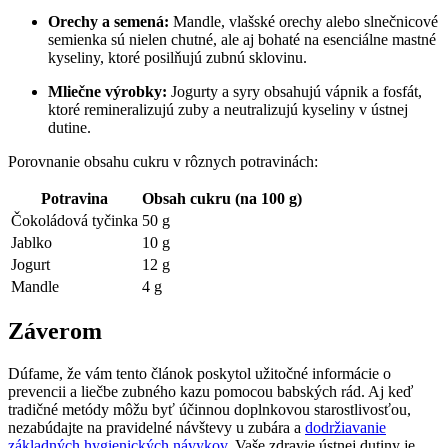
Orechy a semená:
Mandle, vlašské orechy ‍alebo ⁢slnečnicové
semienka⁢ sú⁤ nielen chutné, ale⁣ aj bohaté na‍ esenciálne mastné
kyseliny, ktoré posilňujú zubnú​ sklovinu.
Mliečne výrobky:
Jogurty ⁤a syry⁢ obsahujú vápnik a fosfát,
ktoré remineralizujú zuby a neutralizujú kyseliny v ústnej
dutine.
Porovnanie obsahu​ cukru v rôznych potravinách:
Potravina
Obsah cukru (na 100 g)
Čokoládová tyčinka
50 ⁣g
Jablko
10 g
Jogurt
12 g
Mandle
4 g
Záverom
Dúfame,⁢ že⁣ vám⁤ tento článok poskytol užitočné informácie o
prevencii a liečbe zubného kazu⁢ pomocou babských rád. Aj keď
tradičné metódy môžu byť účinnou doplnkovou starostlivosťou,
⁢nezabúdajte na pravidelné návštevy u zubára a ⁢
dodržiavanie
základných hygienických návykov
. Vaše zdravie ústnej dutiny je