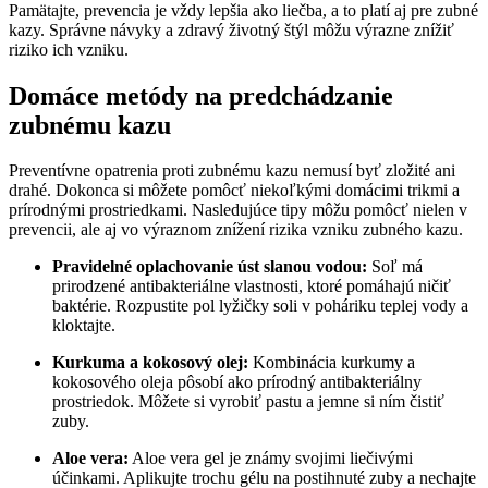
Pamätajte,‍ prevencia je ⁤vždy lepšia ako liečba, a to platí aj pre​ zubné
kazy.‍ Správne návyky a zdravý životný štýl ​môžu výrazne‍ znížiť
riziko ich vzniku.
Domáce metódy na predchádzanie
zubnému kazu
Preventívne opatrenia proti zubnému kazu nemusí byť zložité ani
drahé. Dokonca si môžete pomôcť niekoľkými ‍domácimi trikmi a ​
prírodnými prostriedkami. Nasledujúce tipy môžu pomôcť nielen v
prevencii, ale aj vo výraznom znížení rizika vzniku zubného kazu.
Pravidelné oplachovanie úst slanou vodou:
Soľ má
prirodzené antibakteriálne vlastnosti, ktoré pomáhajú ničiť
baktérie. ‌Rozpustite pol lyžičky soli ⁢v‌ poháriku teplej vody a
kloktajte.
Kurkuma a kokosový olej:
Kombinácia kurkumy‌ a
kokosového oleja pôsobí ako prírodný antibakteriálny
prostriedok.​ Môžete si vyrobiť pastu a jemne si ním čistiť​
zuby.
Aloe vera:
Aloe vera gel je ‌známy svojimi liečivými
účinkami. Aplikujte trochu gélu na postihnuté‍ zuby a nechajte