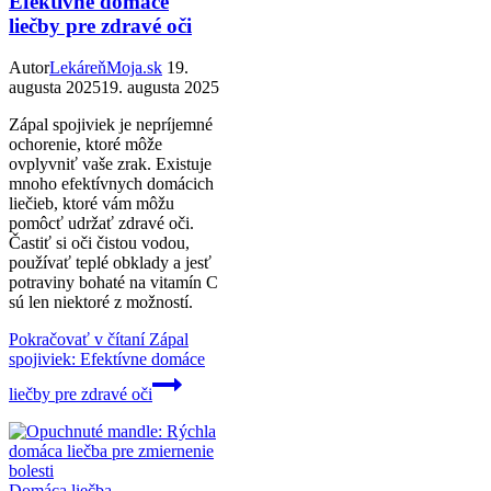
Efektívne domáce
liečby pre zdravé oči
Autor
LekáreňMoja.sk
19.
augusta 2025
19. augusta 2025
Zápal spojiviek je nepríjemné
ochorenie, ktoré môže
ovplyvniť vaše zrak. Existuje
mnoho efektívnych domácich
liečieb, ktoré vám môžu
pomôcť udržať zdravé oči.
Častiť si oči čistou vodou,
používať teplé obklady a jesť
potraviny bohaté na vitamín C
sú len niektoré z možností.
Pokračovať v čítaní
Zápal
spojiviek: Efektívne domáce
liečby pre zdravé oči
Domáca liečba