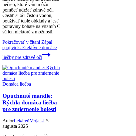
liečieb, ktoré vám môžu
pomôcť udržať zdravé oči.
Častiť si oči čistou vodou,
používať teplé obklady a jesť
potraviny bohaté na vitamín C
sú len niektoré z možností.
Pokračovať v čítaní
Zápal
spojiviek: Efektívne domáce
liečby pre zdravé oči
Domáca liečba
Opuchnuté mandle:
Rýchla domáca liečba
pre zmiernenie bolesti
Autor
LekáreňMoja.sk
5.
augusta 2025