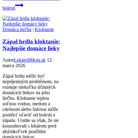
bolesti
Domáca liečba
|
Kloktanie
Zápal hrdla kloktanie:
Najlepšie domáce lieky
Autor
LekáreňMoja.sk
12.
marca 2026
Zápal hrdla môže byť
nepríjemným problémom, no
existuje niekoľko účinných
domácich liekov na jeho
liečbu. Kloktanie teplou
soľnou vodou, medom a
citrónom alebo šalviou môže
pomôcť uľaviť od bolesti a
zápalu. Uistite sa však, že ste
konzultovali s lekárom pred
akýmkoľvek použitím
domácich liekov.