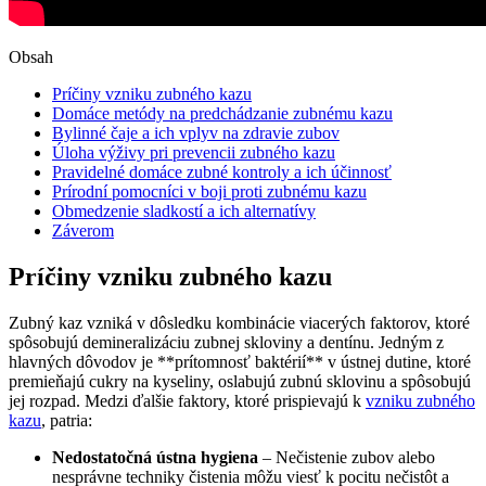
Obsah
Príčiny⁣ vzniku zubného kazu
Domáce metódy na predchádzanie zubnému kazu
Bylinné čaje a ich vplyv na zdravie zubov
Úloha výživy⁣ pri prevencii zubného kazu
Pravidelné domáce zubné kontroly a ⁤ich účinnosť
Prírodní pomocníci v boji proti zubnému kazu
Obmedzenie sladkostí ​a ich alternatívy
Záverom
Príčiny⁣ vzniku zubného kazu
Zubný⁢ kaz vzniká v dôsledku kombinácie viacerých faktorov, ktoré
spôsobujú demineralizáciu zubnej skloviny a dentínu. Jedným z
hlavných dôvodov je ⁣**prítomnosť baktérií** v ústnej dutine, ktoré
premieňajú cukry ​na ​kyseliny,⁣ oslabujú zubnú⁣ sklovinu a spôsobujú
jej rozpad. Medzi ďalšie faktory,‍ ktoré prispievajú k
vzniku ⁣zubného
kazu
, patria:
Nedostatočná ústna hygiena
⁢– Nečistenie zubov alebo
nesprávne techniky čistenia môžu ⁣viesť k pocitu nečistôt a