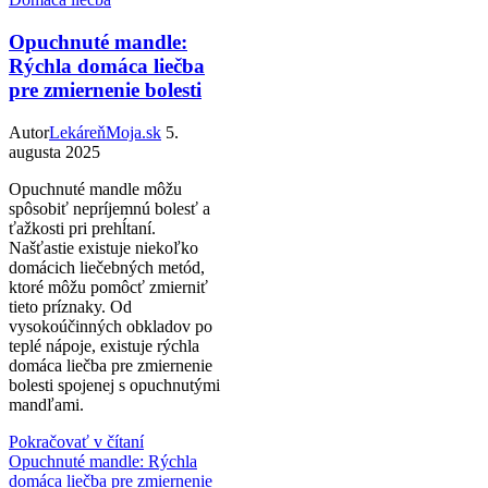
Opuchnuté mandle:
Rýchla domáca liečba
pre zmiernenie bolesti
Autor
LekáreňMoja.sk
5.
augusta 2025
Opuchnuté mandle môžu
spôsobiť nepríjemnú bolesť a
ťažkosti pri prehĺtaní.
Našťastie existuje niekoľko
domácich liečebných metód,
ktoré môžu pomôcť zmierniť
tieto príznaky. Od
vysokoúčinných obkladov po
teplé nápoje, existuje rýchla
domáca liečba pre zmiernenie
bolesti spojenej s opuchnutými
mandľami.
Pokračovať v čítaní
Opuchnuté mandle: Rýchla
domáca liečba pre zmiernenie