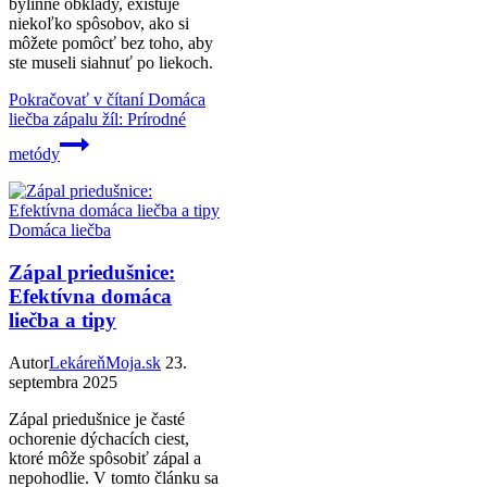
bylinné obklady, existuje
niekoľko spôsobov, ako si
môžete pomôcť bez toho, aby
ste museli siahnuť po liekoch.
Pokračovať v čítaní
Domáca
liečba zápalu žíl: Prírodné
metódy
Domáca liečba
Zápal priedušnice:
Efektívna domáca
liečba a tipy
Autor
LekáreňMoja.sk
23.
septembra 2025
Zápal priedušnice je časté
ochorenie dýchacích ciest,
ktoré môže spôsobiť zápal a
nepohodlie. V tomto článku sa