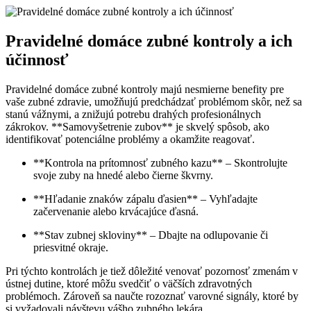
Pravidelné domáce zubné kontroly a ⁤ich
účinnosť
Pravidelné domáce zubné ‍kontroly majú nesmierne‍ benefity ⁢pre
vaše zubné zdravie, umožňujú predchádzať problémom skôr, než ‌sa
stanú vážnymi, a znižujú potrebu drahých profesionálnych
zákrokov. **Samovyšetrenie zubov** je skvelý spôsob, ako
identifikovať potenciálne problémy a okamžite reagovať.
**Kontrola na prítomnosť zubného kazu** – Skontrolujte
⁢svoje zuby na hnedé alebo‍ čierne škvrny.
**Hľadanie znaków⁣ zápalu ďasien** – Vyhľadajte
začervenanie alebo krvácajúce ďasná.
**Stav zubnej skloviny** – Dbajte na odlupovanie či⁢
priesvitné okraje.
Pri týchto kontrolách je tiež dôležité venovať pozornosť ‌zmenám​ v
ústnej dutine, ktoré môžu⁣ svedčiť o väčších zdravotných
problémoch. ​Zároveň sa⁤ naučte rozoznať varovné signály, ktoré by
si​ vyžadovali návštevu vášho zubného lekára.