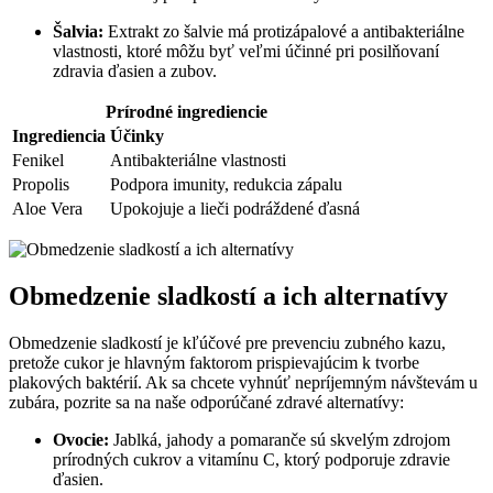
Šalvia:
Extrakt zo⁢ šalvie má protizápalové a antibakteriálne
vlastnosti,‌ ktoré môžu byť veľmi účinné pri‌ posilňovaní
zdravia ďasien⁢ a zubov.
Prírodné ingrediencie
Ingrediencia
Účinky
Fenikel
Antibakteriálne vlastnosti
Propolis
Podpora imunity, ⁣redukcia zápalu
Aloe Vera
Upokojuje a lieči podráždené ‌ďasná
Obmedzenie sladkostí ​a ich alternatívy
Obmedzenie sladkostí je kľúčové pre prevenciu zubného kazu,
pretože cukor je ​hlavným ⁤faktorom prispievajúcim​ k tvorbe
plakových baktérií. Ak sa⁣ chcete vyhnúť nepríjemným návštevám u
zubára, pozrite‍ sa na naše odporúčané zdravé alternatívy:
Ovocie:
Jablká, jahody a ⁤pomaranče sú ⁣skvelým zdrojom
prírodných cukrov a​ vitamínu C, ktorý⁢ podporuje⁣ zdravie
ďasien.