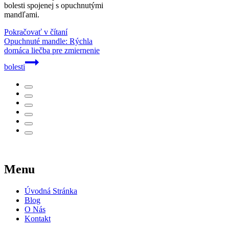
bolesti spojenej s opuchnutými
mandľami.
Pokračovať v čítaní
Opuchnuté mandle: Rýchla
domáca liečba pre zmiernenie
bolesti
Menu
Úvodná Stránka
Blog
O Nás
Kontakt