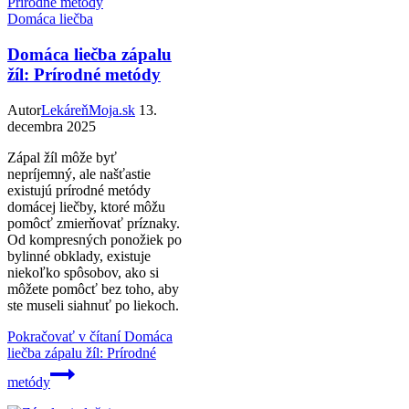
Domáca liečba
Domáca liečba zápalu
žíl: Prírodné metódy
Autor
LekáreňMoja.sk
13.
decembra 2025
Zápal žíl môže byť
nepríjemný, ale našťastie
existujú prírodné metódy
domácej liečby, ktoré môžu
pomôcť zmierňovať príznaky.
Od kompresných ponožiek po
bylinné obklady, existuje
niekoľko spôsobov, ako si
môžete pomôcť bez toho, aby
ste museli siahnuť po liekoch.
Pokračovať v čítaní
Domáca
liečba zápalu žíl: Prírodné
metódy