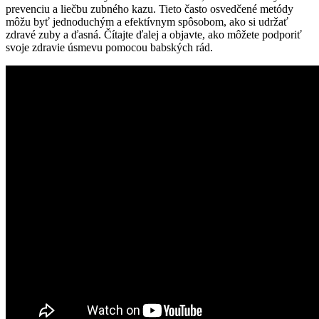
prevenciu a liečbu⁤ zubného kazu. Tieto často osvedčené metódy
môžu byť jednoduchým a efektívnym spôsobom, ako si udržať
zdravé ⁢zuby a ⁢ďasná. Čítajte ďalej a‍ objavte, ako môžete podporiť
svoje zdravie ​úsmevu pomocou babských rád.