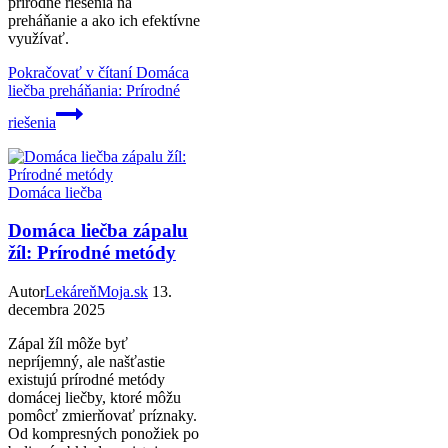
prírodné riešenia na
preháňanie a ako ich efektívne
využívať.
Pokračovať v čítaní
Domáca
liečba preháňania: Prírodné
riešenia
Domáca liečba
Domáca liečba zápalu
žíl: Prírodné metódy
Autor
LekáreňMoja.sk
13.
decembra 2025
Zápal žíl môže byť
nepríjemný, ale našťastie
existujú prírodné metódy
domácej liečby, ktoré môžu
pomôcť zmierňovať príznaky.
Od kompresných ponožiek po