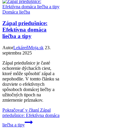
Domáca liečba
Zápal priedušnice:
Efektívna domáca
liečba a tipy
Autor
LekáreňMoja.sk
23.
septembra 2025
Zápal priedušnice je časté
ochorenie dýchacích ciest,
ktoré môže spôsobiť zápal a
nepohodlie. V tomto článku sa
dozviete o efektívnych
spôsoboch domácej liečby a
užitočných tipoch na
zmiernenie príznakov.
Pokračovať v čítaní
Zápal
priedušnice: Efektívna domáca
liečba a tipy