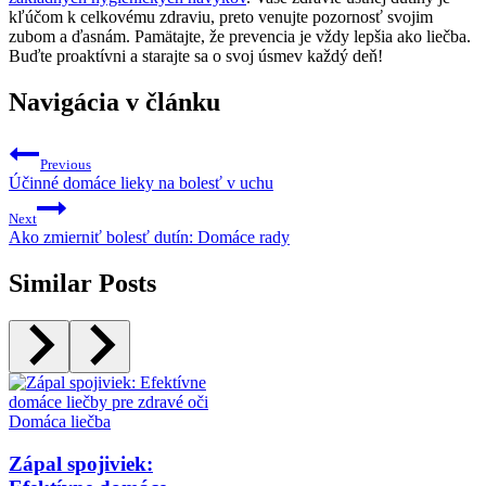
kľúčom k celkovému zdraviu, preto venujte pozornosť svojim
zubom a ďasnám. Pamätajte, že prevencia ⁤je vždy lepšia ako liečba.
Buďte proaktívni a starajte sa o ‌svoj ⁣úsmev každý deň!
Navigácia v článku
Previous
Účinné domáce lieky na bolesť v uchu
Next
Ako zmierniť bolesť dutín: Domáce rady
Similar Posts
Domáca liečba
Zápal spojiviek: