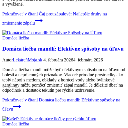
a vyvážené.
Pokračovať v čítaní
Čaj protizápalové: Najlepšie druhy na
zmiernenie zápalu
Domáca liečba
Domáca liečba mandlí: Efektívne spôsoby na úľavu
Autor
LekáreňMoja.sk
4. februára 2026
4. februára 2026
Domáca liečba mandlí môže byť efektívnym spôsobom na úľavu od
bolesti a nepríjemných príznakov. Viaceré prírodné prostriedky ako
teplý nápoj s medom, obklady z horúcej vody alebo bylinkové
garglingy môžu pomôcť zmierniť zápal mandlí. Je dôležité dbať na
odpočinok a dostatok tekutín pre rýchle uzdravenie.
Pokračovať v čítaní
Domáca liečba mandlí: Efektívne spôsoby na
úľavu
Domáca liečba