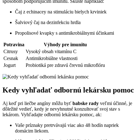
spôsobom podporujúcim imunitu. Skúste napríklad:
Čaj z echinacey na stimuláciu bielych krviniek
Šalviový čaj na dezinfekciu hrdla
Propolisové kvapky s antimikrobiálnymi účinkami
Potravina
Výhody pre imunitu
Citrusy
Vysoký obsah vitamínu C
Cesnak
Antimikrobiálne vlastnosti
Jogurt
Probiotiká pre zdravú črevnú mikroflóru
Kedy vyhľadať odbornú lekársku pomoc
Aj keď pri liečbe angíny môžu byť
babske rady
veľmi účinné, je
dôležité vedieť, kedy je nevyhnutné konzultovať svoj stav s
lekárom. Vyhľadajte odbornú lekársku pomoc, ak:
Vaše príznaky pretrvávajú viac ako 48 hodín napriek
domácim liekom.