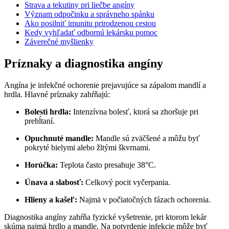
Strava a tekutiny pri liečbe angíny
Význam odpočinku a správneho spánku
Ako posilniť imunitu prirodzenou cestou
Kedy vyhľadať odbornú lekársku pomoc
Záverečné myšlienky
Príznaky a diagnostika angíny
Angína je infekčné ochorenie prejavujúce sa zápalom mandlí a
hrdla. Hlavné príznaky zahŕňajú:
Bolesti hrdla:
Intenzívna bolesť, ktorá sa zhoršuje pri
prehĺtaní.
Opuchnuté mandle:
Mandle sú zväčšené a môžu byť
pokryté bielymi alebo žltými škvrnami.
Horúčka:
Teplota často presahuje 38°C.
Únava a slabosť:
Celkový pocit vyčerpania.
Hlieny a kašeľ:
Najmä v počiatočných fázach ochorenia.
Diagnostika angíny zahŕňa fyzické vyšetrenie, pri ktorom lekár
skúma najmä hrdlo a mandle. Na potvrdenie infekcie môže byť