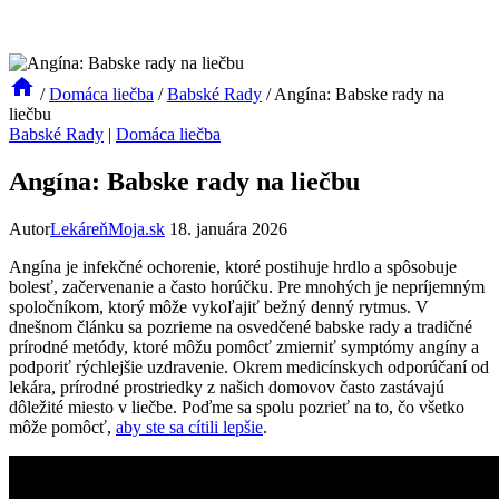
/
Domáca liečba
/
Babské Rady
/
Angína: Babske rady na
liečbu
Babské Rady
|
Domáca liečba
Angína: Babske rady na liečbu
Autor
LekáreňMoja.sk
18. januára 2026
Angína je infekčné ochorenie, ktoré postihuje hrdlo a spôsobuje
bolesť, začervenanie a často horúčku. Pre mnohých je nepríjemným
spoločníkom, ktorý môže vykoľajiť bežný denný rytmus. V
dnešnom článku sa pozrieme na osvedčené babske rady a tradičné
prírodné metódy, ktoré môžu pomôcť zmierniť symptómy angíny a
podporiť rýchlejšie uzdravenie. Okrem medicínskych odporúčaní od
lekára, prírodné prostriedky z našich domovov často zastávajú
dôležité miesto v liečbe. Poďme sa spolu pozrieť na to, čo všetko
môže pomôcť,
aby ste sa cítili lepšie
.