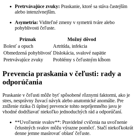
Pretrvávajúce zvuky:
Praskanie, ktoré sa stáva častejším
alebo intenzívnejším.
Asymetria:
Viditeľné zmeny v symetrii tváre alebo
pohyblivosti čeľuste.
Príznak
Možný dôvod
Bolesť a opuch
Artritída, infekcia
Obmedzená pohyblivosť
Dislokácia, svalové napätie
Pretrvávajúce zvuky
Problémy s čeľustným kĺbom
Prevencia praskania v čeľusti: rady a
odporúčania
Praskanie v čeľusti môže byť spôsobené rôznymi faktormi, ako je
stres, nesprávny žuvací návyk alebo anatomické anomálie. Pre
zníženie rizika či úplnej prevencie tohto nepríjemného javu je
vhodné dodržiavať niekoľko jednoduchých rád a odporúčaní.
**Uvoľnenie svalov**: Pravidelné cvičenia na uvoľnenie
čelustných svalov môžu výrazne pomôcť. Stačí niekoľkokrát
denne jemne masírovať oblasť čeľuste.