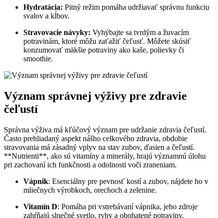
Hydratácia:
Pitný režim pomáha udržiavať správnu funkciu
svalov a kĺbov.
Stravovacie návyky:
Vyhýbajte sa tvrdým a žuvacím
potravinám, ktoré môžu zaťažiť čeľusť. Môžete skúsiť
konzumovať mäkšie potraviny ako kaše, polievky či
smoothie.
Význam správnej výživy pre zdravie
čeľustí
Správna výživa má kľúčový význam pre udržanie zdravia čeľustí.
Často prehliadaný aspekt nášho celkového zdravia, obdobie
stravovania má zásadný vplyv na stav zubov, ďasien a čeľustí.
**Nutrienti**, ako sú vitamíny a minerály, hrajú významnú úlohu
pri zachovaní ich funkčnosti a odolnosti voči zraneniam.
Vápnik
: Esenciálny pre pevnosť kostí a zubov, nájdete ho v
mliečnych výrobkoch, orechoch a zelenine.
Vitamín D
: Pomáha pri vstrebávaní vápnika, jeho zdroje
zahŕňajú slnečné svetlo, ryby a obohatené potraviny.