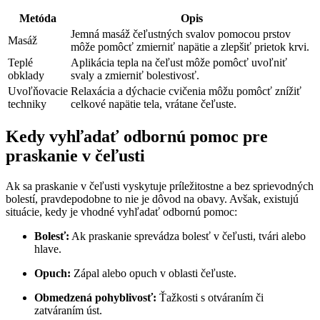
Metóda
Opis
Jemná masáž čeľustných svalov pomocou prstov
Masáž
môže pomôcť zmierniť napätie a zlepšiť prietok krvi.
Teplé
Aplikácia tepla na čeľust môže pomôcť uvoľniť
obklady
svaly a zmierniť bolestivosť.
Uvoľňovacie
Relaxácia a dýchacie cvičenia môžu pomôcť znížiť
techniky
celkové napätie tela, vrátane čeľuste.
Kedy vyhľadať odbornú pomoc pre
praskanie v čeľusti
Ak sa praskanie v čeľusti vyskytuje príležitostne a bez sprievodných
bolestí, pravdepodobne to nie je dôvod na obavy. Avšak, existujú
situácie, kedy je vhodné vyhľadať odbornú pomoc:
Bolesť:
Ak praskanie sprevádza bolesť v čeľusti, tvári alebo
hlave.
Opuch:
Zápal alebo opuch v oblasti čeľuste.
Obmedzená pohyblivosť:
Ťažkosti s otváraním či
zatváraním úst.