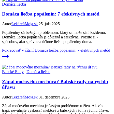
Domáca liečba
Domáca liečba popálenín: 7 efektívnych metód
Autor
LekáreňMoja.sk
25. júla 2025
Popáleniny sú bežným problémom, ktorý sa môže stať každému.
Domáca liečba popálenín je dôležitá a efektívna. Pozrite si 7
spôsobov, ako správne a účinne liečiť popáleniny doma.
Pokračovať v čítaní
Domáca liečba popálenín: 7 efektívnych metód
Babské Rady
|
Domáca liečba
Zápal močového mechúra? Babské rady na rýchlu
úľavu
Autor
LekáreňMoja.sk
31. decembra 2025
Zápal močového mechúra je častým problémom u žien. Ak vás
trápi, neváhajte vyskúšať niektoré z babských rád na rýchlu úľavu.