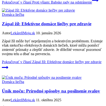
Pokračovať v čítaní
Proti všiam: Babske rady na odstránenie
Domáca liečba
Zápal žíl: Efektívne domáce liečby pre zdravie
Autor
LekáreňMoja.sk
10. januára 2026
Zápal žíl môže byť nepríjemným a bolestivým problémom. Existuje
však niekoľko efektívnych domácich liečieb, ktoré môžu pomôcť
zmierniť príznaky a zlepšiť zdravie. Je dôležité venovať pozornosť
svojmu telu a dbať na prevenciu.
Pokračovať v čítaní
Zápal žíl: Efektívne domáce liečby pre zdravie
Domáca liečba
Únik moču: Prírodné spôsoby na posilnenie svalov
Autor
LekáreňMoja.sk
11. októbra 2025