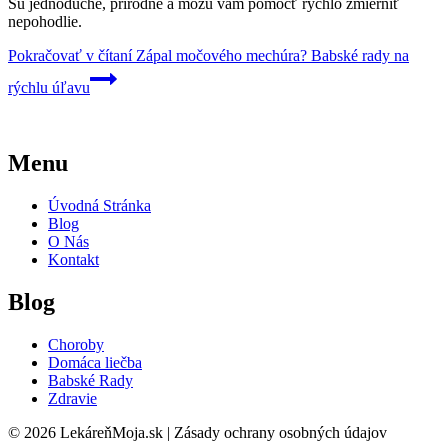
Sú jednoduché, prírodné a môžu vám pomôcť rýchlo zmierniť
nepohodlie.
Pokračovať v čítaní
Zápal močového mechúra? Babské rady na
rýchlu úľavu
Menu
Úvodná Stránka
Blog
O Nás
Kontakt
Blog
Choroby
Domáca liečba
Babské Rady
Zdravie
© 2026 LekáreňMoja.sk | Zásady ochrany osobných údajov