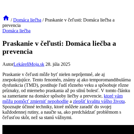
/
Domáca liečba
/
Praskanie v čeľusti: Domáca liečba a
prevencia
Domáca liečba
Praskanie v čeľusti: Domáca liečba a
prevencia
Autor
LekáreňMoja.sk
28. júla 2025
Praskanie v čeľusti môže byť nielen nepríjemné, ale aj
znepokojujúce. Tento fenomén, známy aj ako temporomandibulárna
dysfunkcia (TMD), postihuje ľudí rôzneho veku a spôsobuje rôzne
príznaky, od mierneho praskania až po silnú bolesť. V tomto článku
sa zameriame na domáce spôsoby liečby a prevencie,
ktoré vám
môžu pomôcť zmierniť nepohodlie
a
zlepšiť kvalitu vášho života
.
Spoznajte účinné techniky, ktoré môžete zaradiť do svojej
každodennej rutiny, a naučte sa, ako predchádzať problémom s
čeľusťou skôr, než sa stanú vážnymi.