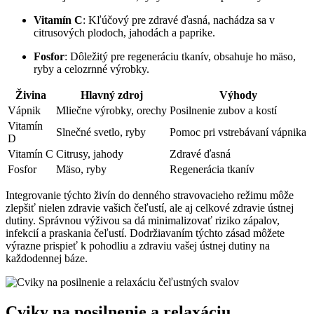
Vitamín C
: Kľúčový pre zdravé ďasná, nachádza sa v
citrusových plodoch, jahodách a paprike.
Fosfor
: Dôležitý pre regeneráciu tkanív, obsahuje ho mäso,
ryby a celozrnné výrobky.
Živina
Hlavný zdroj
Výhody
Vápnik
Mliečne výrobky, orechy
Posilnenie zubov a kostí
Vitamín
Slnečné svetlo, ryby
Pomoc pri vstrebávaní vápnika
D
Vitamín C
Citrusy, jahody
Zdravé ďasná
Fosfor
Mäso, ryby
Regenerácia tkanív
Integrovanie týchto živín do denného stravovacieho režimu môže
zlepšiť nielen zdravie vašich čeľustí, ale aj celkové zdravie ústnej
dutiny. Správnou výživou sa dá minimalizovať riziko zápalov,
infekcií a praskania čeľustí. Dodržiavaním týchto zásad môžete
výrazne prispieť k pohodliu a zdraviu vašej ústnej dutiny na
každodennej báze.
Cviky na posilnenie a relaxáciu