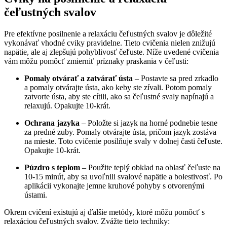
čeľustných svalov
Pre efektívne posilnenie a relaxáciu čeľustných svalov je dôležité
vykonávať vhodné cviky pravidelne. Tieto cvičenia nielen znižujú
napätie, ale aj zlepšujú pohyblivosť čeľuste. Níže uvedené cvičenia
vám môžu pomôcť zmierniť príznaky praskania v čeľusti:
Pomaly otvárať a zatvárať ústa
– Postavte sa pred zrkadlo
a pomaly otvárajte ústa, ako keby ste zívali. Potom pomaly
zatvorte ústa, aby ste cítili, ako sa čeľustné svaly napínajú a
relaxujú. Opakujte 10-krát.
Ochrana jazyka
– Položte si jazyk na horné podnebie tesne
za predné zuby. Pomaly otvárajte ústa, pričom jazyk zostáva
na mieste. Toto cvičenie posilňuje svaly v dolnej časti čeľuste.
Opakujte 10-krát.
Púzdro s teplom
– Použite teplý obklad na oblasť čeľuste na
10-15 minút, aby sa uvoľnili svalové napätie a bolestivosť. Po
aplikácii vykonajte jemne kruhové pohyby s otvorenými
ústami.
Okrem cvičení existujú aj ďalšie metódy, ktoré môžu pomôcť s
relaxáciou čeľustných svalov. Zvážte tieto techniky: