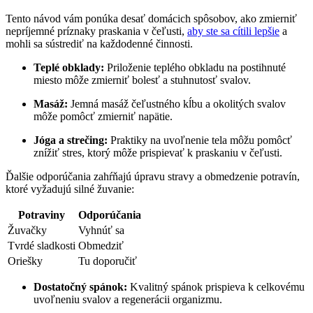
Tento návod vám ponúka desať domácich spôsobov, ako zmierniť
nepríjemné príznaky praskania v čeľusti,
aby ste sa cítili lepšie
a
mohli sa sústrediť na každodenné činnosti.
Teplé obklady:
Priloženie teplého obkladu na postihnuté
miesto môže zmierniť bolesť a stuhnutosť svalov.
Masáž:
Jemná masáž čeľustného kĺbu a okolitých svalov
môže pomôcť zmierniť napätie.
Jóga a strečing:
Praktiky na uvoľnenie tela môžu pomôcť
znížiť stres, ktorý môže prispievať k praskaniu v čeľusti.
Ďalšie odporúčania zahŕňajú úpravu stravy a obmedzenie potravín,
ktoré vyžadujú silné žuvanie:
Potraviny
Odporúčania
Žuvačky
Vyhnúť sa
Tvrdé sladkosti
Obmedziť
Oriešky
Tu doporučiť
Dostatočný spánok:
Kvalitný spánok prispieva k celkovému
uvoľneniu svalov a regenerácii organizmu.