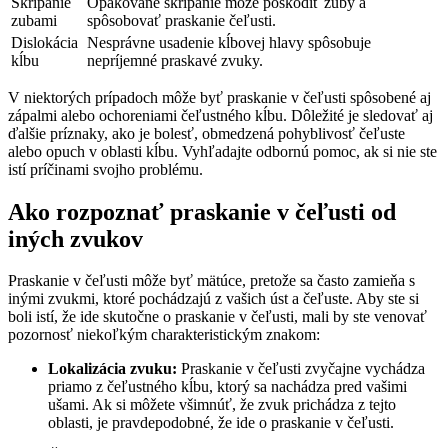
Škrípanie
Opakované škrípanie môže poškodiť zuby a
zubami
spôsobovať praskanie čeľusti.
Dislokácia
Nesprávne usadenie kĺbovej hlavy spôsobuje
kĺbu
nepríjemné praskavé zvuky.
V niektorých prípadoch môže byť praskanie v čeľusti spôsobené aj
zápalmi alebo ochoreniami čeľustného kĺbu. Dôležité je sledovať aj
ďalšie príznaky, ako je bolesť, obmedzená pohyblivosť čeľuste
alebo opuch v oblasti kĺbu. Vyhľadajte odbornú pomoc, ak si nie ste
istí príčinami svojho problému.
Ako rozpoznať praskanie v čeľusti od
iných zvukov
Praskanie v čeľusti môže byť mätúce, pretože sa často zamieňa s
inými zvukmi, ktoré pochádzajú z vašich úst a čeľuste. Aby ste si
boli istí, že ide skutočne o praskanie v čeľusti, mali by ste venovať
pozornosť niekoľkým charakteristickým znakom:
Lokalizácia zvuku:
Praskanie v čeľusti zvyčajne vychádza
priamo z čeľustného kĺbu, ktorý sa nachádza pred vašimi
ušami. Ak si môžete všimnúť, že zvuk prichádza z tejto
oblasti, je pravdepodobné, že ide o praskanie v čeľusti.