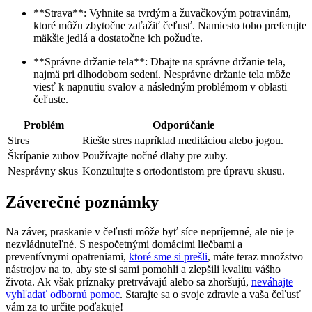
**Strava**: Vyhnite sa tvrdým a žuvačkovým potravinám,
ktoré môžu zbytočne zaťažiť čeľusť. Namiesto toho preferujte
mäkšie jedlá a dostatočne ich požuďte.
**Správne držanie tela**: Dbajte na správne držanie tela,
najmä pri dlhodobom sedení. Nesprávne držanie tela môže
viesť k napnutiu svalov a následným problémom v oblasti
čeľuste.
Problém
Odporúčanie
Stres
Riešte stres napríklad meditáciou alebo jogou.
Škrípanie zubov
Používajte nočné dlahy pre zuby.
Nesprávny skus
Konzultujte s ortodontistom pre úpravu skusu.
Záverečné poznámky
Na záver, praskanie v čeľusti môže byť síce nepríjemné, ale nie je
nezvládnuteľné. S nespočetnými domácimi liečbami a
preventívnymi opatreniami,
ktoré sme si prešli
, máte teraz množstvo
nástrojov na to, aby ste si sami pomohli a zlepšili kvalitu vášho
života. Ak však príznaky pretrvávajú alebo sa zhoršujú,
neváhajte
vyhľadať odbornú pomoc
. Starajte sa o svoje zdravie a vaša čeľusť
vám za to určite poďakuje!