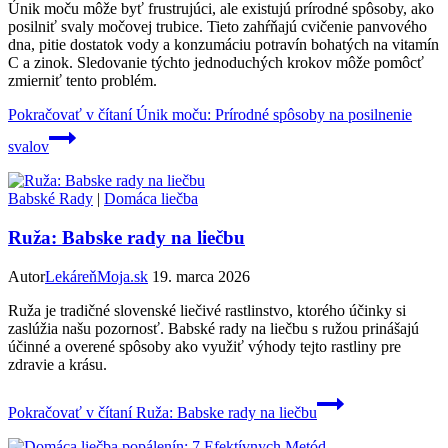
Únik moču môže byť frustrujúci, ale existujú prírodné spôsoby, ako
posilniť svaly močovej trubice. Tieto zahŕňajú cvičenie panvového
dna, pitie dostatok vody a konzumáciu potravín bohatých na vitamín
C a zinok. Sledovanie týchto jednoduchých krokov môže pomôcť
zmierniť tento problém.
Pokračovať v čítaní
Únik moču: Prírodné spôsoby na posilnenie
svalov
Babské Rady
|
Domáca liečba
Ruža: Babske rady na liečbu
Autor
LekáreňMoja.sk
19. marca 2026
Ruža je tradičné slovenské liečivé rastlinstvo, ktorého účinky si
zaslúžia našu pozornosť. Babské rady na liečbu s ružou prinášajú
účinné a overené spôsoby ako využiť výhody tejto rastliny pre
zdravie a krásu.
Pokračovať v čítaní
Ruža: Babske rady na liečbu