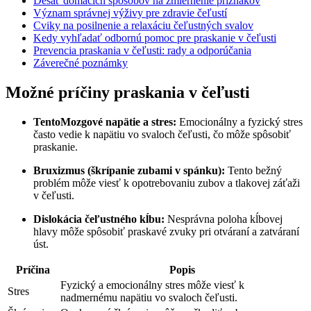
Desať domácich spôsobov na zmiernenie príznakov
Význam správnej výživy pre zdravie čeľustí
Cviky na posilnenie a relaxáciu čeľustných svalov
Kedy vyhľadať odbornú pomoc pre praskanie v čeľusti
Prevencia praskania v čeľusti: rady a odporúčania
Záverečné poznámky
Možné príčiny praskania v čeľusti
TentoMozgové napätie a stres:
Emocionálny a fyzický stres
často vedie k napätiu vo svaloch čeľusti, čo môže spôsobiť
praskanie.
Bruxizmus (škrípanie zubami v spánku):
Tento bežný
problém môže viesť k opotrebovaniu zubov a tlakovej záťaži
v čeľusti.
Dislokácia čeľustného kĺbu:
Nesprávna poloha kĺbovej
hlavy môže spôsobiť praskavé zvuky pri otváraní a zatváraní
úst.
Príčina
Popis
Fyzický a emocionálny stres môže viesť k
Stres
nadmernému napätiu vo svaloch čeľusti.