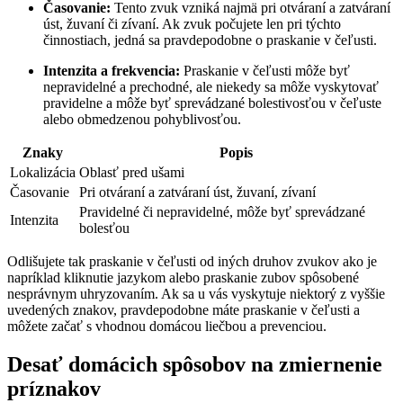
Časovanie:
Tento zvuk vzniká najmä pri otváraní a zatváraní
úst, žuvaní či zívaní. Ak zvuk počujete len pri týchto
činnostiach, jedná sa pravdepodobne o praskanie v čeľusti.
Intenzita a frekvencia:
Praskanie v čeľusti môže byť
nepravidelné a prechodné, ale niekedy sa môže vyskytovať
pravidelne a môže byť sprevádzané bolestivosťou v čeľuste
alebo obmedzenou pohyblivosťou.
Znaky
Popis
Lokalizácia
Oblasť pred ušami
Časovanie
Pri otváraní a zatváraní úst, žuvaní, zívaní
Pravidelné či nepravidelné, môže byť sprevádzané
Intenzita
bolesťou
Odlišujete tak praskanie v čeľusti od iných druhov zvukov ako je
napríklad kliknutie jazykom alebo praskanie zubov spôsobené
nesprávnym uhryzovaním. Ak sa u vás vyskytuje niektorý z vyššie
uvedených znakov, pravdepodobne máte praskanie v čeľusti a
môžete začať s vhodnou domácou liečbou a prevenciou.
Desať domácich spôsobov na zmiernenie
príznakov