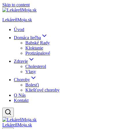
Skip to content
LekáreňMoja.sk
Úvod
Domáca liečba
Babské Rady
Kloktanie
Protizápalové
Zdravie
Cholesterol
Vlasy
Choroby
Bolesťi
Kliešťové choroby
O Nás
Kontakt
LekáreňMoja.sk