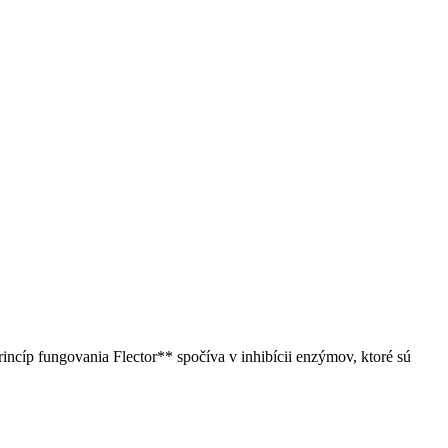
Princíp fungovania Flector** spočíva v inhibícii enzýmov, ktoré sú