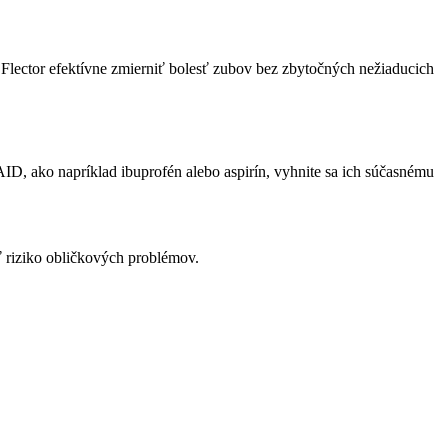
e Flector efektívne zmierniť bolesť zubov bez zbytočných nežiaducich
ID, ako napríklad ibuprofén alebo aspirín, vyhnite sa ich súčasnému
ť riziko obličkových problémov.