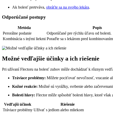
Ak bolesť pretrváva,
obráťte sa na svojho lekára
.
Odporúčané postupy
Metóda
Popis
Perorálne podanie
Odporúčané pre rýchlu úľavu od bolesti.
Kombinácia s inými liekmi
Poraďte sa s lekárom pred kombinovaním 
Možné vedľajšie účinky a ich riešenie
Pri užívaní Flectoru na bolesť zubov môže dochádzať k rôznym vedľa
Tráviace problémy:
Môžete pociťovať nevoľnosť, vracanie ale
Kožné reakcie:
Možné sú vyrážky, svrbenie alebo začervenanie
Bolesti hlavy:
Flector môže spôsobiť bolesti hlavy, ktoré však
Vedľajší účinok
Riešenie
Tráviace problémy
Užívať s jedlom alebo mliekom