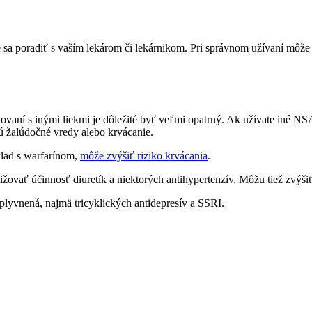
te sa poradiť s vaším lekárom či lekárnikom. Pri správnom užívaní môž
ovaní s inými liekmi je dôležité byť veľmi opatrný. Ak užívate iné NSA
sú žalúdočné vredy alebo krvácanie.
klad s warfarínom,
môže zvýšiť riziko krvácania
.
ovať účinnosť diuretík a niektorých antihypertenzív. Môžu tiež zvýši
plyvnená, najmä tricyklických antidepresív a SSRI.