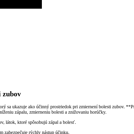
i zubov
ktorý sa ukazuje ako účinný prostriedok pri zmiernení bolesti zubov. **
níženiu zápalu, zmierneniu bolesti a znižovaniu horúčky.
 látok, ktoré spôsobujú zápal a bolesť.
ím zabezpečuje rýchly nástup účinku.