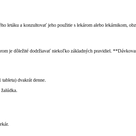
ého letáku a konzultovať jeho použitie s lekárom alebo lekárnikom, obz
torom je dôležité dodržiavať niekoľko základných pravidiel. **Dávkova
 tableta) dvakrát denne.
a žalúdka.
ekár.