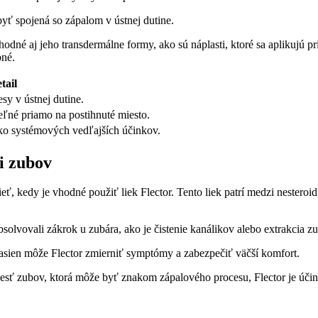
yť spojená so zápalom v ústnej dutine.
dné aj jeho transdermálne formy, ako sú náplasti, ktoré sa aplikujú pr
bné.
tail
sy v ústnej dutine.
eľné priamo na postihnuté miesto.
iko systémových vedľajších účinkov.
i zubov
eť, kedy je vhodné použiť liek Flector. Tento liek patrí medzi nesteroi
solvovali zákrok u zubára, ako je čistenie kanálikov alebo extrakcia z
asien môže Flector zmierniť symptómy a zabezpečiť väčší komfort.
lesť zubov, ktorá môže byť znakom zápalového procesu, Flector je úči