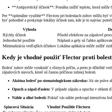
**Antipyretický účinok**: Pomáha znížiť teplotu, ktorá môže b
Pre **optimálne využitie** Flectoru pri bolestiach zubov môžu byť vho
byť pohodlné a poskytuje lokálny účinok tam, kde je to najviac potre
Výhoda
De
Rýchly účinok
Pôsobí efektívne na zápalové proce
Jednoduché použitie
Náplasti a gely sú ľahko aplikovat
Minimalizácia vedľajších účinkov
Lokálna aplikácia môže znížiť riz
Kedy je vhodné použiť Flector proti bolest
Bolesť zubov môže vzniknúť z rôznych príčin, a preto je dôležité vedi
zápalových stavoch, ktoré sú častou príčinou zubnej bolesti.
Akútna bolesť po stomatologickom zákroku:
Ak ste práve ab
Opuch a zápal ďasien:
V prípade zápalu a opuchu v oblasti ď
Náhle a silné bolesti:
Pokiaľ vás náhle prekvapí intenzívna bo
Spiacová Situácia
Vhodné Použitie Flectoru