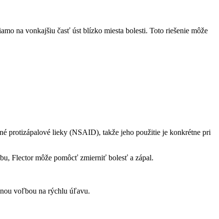
iamo na vonkajšiu časť úst blízko miesta bolesti. Toto riešenie môže
dné protizápalové lieky (NSAID), takže jeho použitie je konkrétne pri
ubu, Flector môže pomôcť zmierniť bolesť a zápal.
nnou voľbou na rýchlu úľavu.