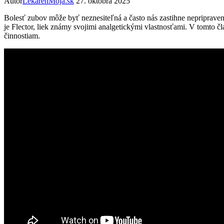
Autor
LekáreňMoja.sk
27. októbra 2025
Bolesť zubov môže byť neznesiteľná a často nás zastihne nepripraven
je Flector, liek známy svojimi analgetickými vlastnosťami. V tomto čl
činnostiam.