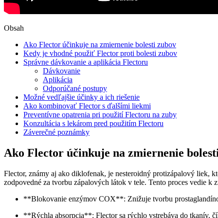
Obsah
Ako Flector účinkuje na zmiernenie bolesti zubov
Kedy je vhodné použiť Flector proti bolesti zubov
Správne dávkovanie a aplikácia Flectoru
Dávkovanie
Aplikácia
Odporúčané postupy
Možné vedľajšie účinky a ich riešenie
Ako kombinovať Flector s ďalšími liekmi
Preventívne opatrenia pri použití Flectoru na zuby
Konzultácia s lekárom pred použitím Flectoru
Záverečné poznámky
Ako Flector účinkuje na zmiernenie bolest
Flector, známy aj ako diklofenak, je nesteroidný protizápalový liek, 
zodpovedné za tvorbu zápalových látok v tele. Tento proces vedie k z
**Blokovanie enzýmov COX**: Znižuje tvorbu prostaglandínov,
**Rýchla absorpcia**: Flector sa rýchlo vstrebáva do tkanív, č