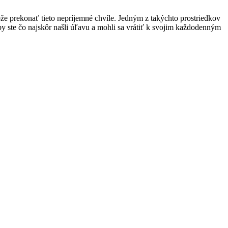
že prekonať tieto nepríjemné chvíle. Jedným z takýchto prostriedkov
aby ste čo najskôr našli úľavu a mohli sa vrátiť k svojim každodenným