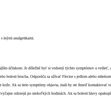
s inými analgetikami.
jším účinkom. Je dôležité byť si vedomý týchto symptómov a vedieť, a
bo bolesti brucha. Odporúča sa užívať Flector s jedlom alebo mliekom,
 kože. Ak sa tieto symptómy objavia, mali by ste ihneď kontaktovať sv
 zvyčajne odznejú po niekoľkých hodinách. Ak sa bolesti hlavy opakujú,