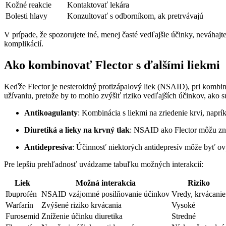
Kožné reakcie
Kontaktovať lekára
Bolesti hlavy
Konzultovať s odborníkom, ak pretrvávajú
V prípade, že spozorujete iné, menej časté vedľajšie účinky, neváhaj
komplikácií.
Ako kombinovať Flector s ďalšími liekmi
Keďže Flector je nesteroidný protizápalový liek (NSAID), pri kombin
užívaniu, pretože by to mohlo zvýšiť riziko vedľajších účinkov, ako 
Antikoagulanty
: Kombinácia s liekmi na zriedenie krvi, naprí
Diuretiká a lieky na krvný tlak
: NSAID ako Flector môžu zniž
Antidepresíva
: Účinnosť niektorých antidepresív môže byť ov
Pre lepšiu prehľadnosť uvádzame tabuľku možných interakcií:
Liek
Možná interakcia
Riziko
Ibuprofén
NSAID vzájomné posilňovanie účinkov
Vredy, krvácanie
Warfarín
Zvýšené riziko krvácania
Vysoké
Furosemid
Zníženie účinku diuretika
Stredné