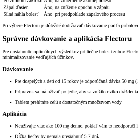
Po zubnom zákroku
Áno, na zmiernenie akútnej bolesti
Zápal ďasien
Áno, na zníženie opuchu a zápalu
Silná náhla bolesť
Áno, pri predpoklade zápalového procesu
Pri výbere Flectoru je dôležité dodržiavať dávkovanie podľa príbalov
Správne dávkovanie a aplikácia Flectoru
Pre dosiahnutie optimálnych výsledkov pri liečbe bolesti zubov Flec
minimalizovanie vedľajších účinkov.
Dávkovanie
Pre dospelých a deti od 15 rokov je odporúčaná dávka 50 mg (1
Prípravok sa má užívať po jedle, aby sa znížilo riziko dráždeni
Tabletu prehltnite celú s dostatočným množstvom vody.
Aplikácia
Neužívajte viac ako 100 mg denne, pokiaľ vám to neodporučí l
Dĺžka liečby by nemala presiahnuť 5-7 dní.