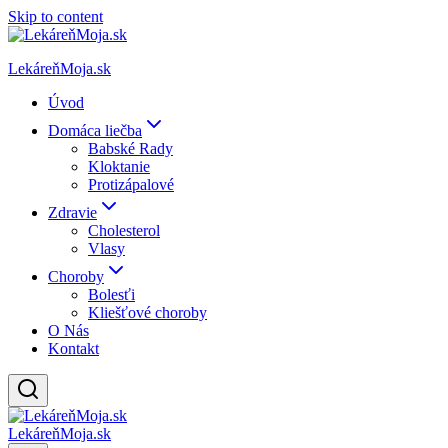
Skip to content
LekáreňMoja.sk
Úvod
Domáca liečba
Babské Rady
Kloktanie
Protizápalové
Zdravie
Cholesterol
Vlasy
Choroby
Bolesťi
Kliešťové choroby
O Nás
Kontakt
LekáreňMoja.sk