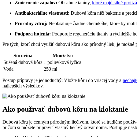
Zmiernenie zápalov:
Obsahuje taníny,
ktoré majú silné protiz
Antibakteriálne vlastnosti:
Dubová kôra ničí baktérie a predch
Prírodný zdroj:
Neobsahuje žiadne chemikálie, ktoré by mohli
Podpora hojenia:
Podporuje regeneráciu tkanív a rýchlejšie ho
Pre tých, ktorí chcú využiť dubovú kôru ako prírodný liek, je možné 
Surovina
Množstvo
Sušená dubová kôra
1 polievková lyžica
Voda
250 ml
Postup prípravy je jednoduchý: Vložte kôru do vriacej vody a
nechajt
najlepších výsledkov.
Ako používať dubovú kôru na kloktanie
Dubová kôra je cenným prírodným liečivom, ktoré sa tradične používa
pričom si môžete pripraviť vlastný liečivý odvar doma. Postup je nas