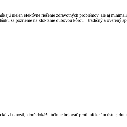
núkajú nielen efektívne riešenie zdravotných problémov, ale aj minimali
lánku sa pozrieme na kloktanie dubovou kôrou – tradičný a overený spôs
ické vlastnosti, ktoré dokážu účinne bojovať proti infekciám ústnej du