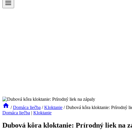
/
Domáca liečba
/
Kloktanie
/
Dubová kôra kloktanie: Prírodný li
Domáca liečba
|
Kloktanie
Dubová kôra kloktanie: Prírodný liek na z