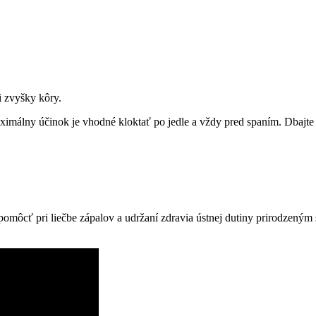
i zvyšky kôry.
imálny účinok je vhodné kloktať po jedle a vždy pred spaním. Dbajte 
pomôcť pri liečbe zápalov a udržaní zdravia ústnej dutiny prirodzený