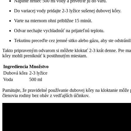
Naplňte hrniec 500 ml vody a priveďte ju do varu.
Do variacej vody pridajte 2-3 lyžice sušenej dubovej kôry.
Varte na miernom ohni približne 15 minút.
Odvar nechajte vychladnúť na prijateľnú teplotu.
Tekutinu preceďte cez jemné sitko alebo gázu, aby ste odstránil
Takto pripraveným odvarom si môžete kloktať 2-3 krát denne. Pre max
kôry mohli preniknúť k postihnutým miestam.
Ingrediencia
Množstvo
Dubová kôra
2-3 lyžice
Voda
500 ml
Pamätajte, že pravidelné používanie dubovej kôry na kloktanie môže 
členovia rodiny bez obáv z vedľajších účinkov.