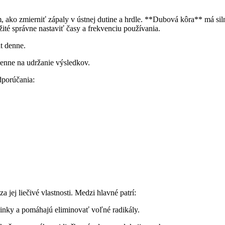
 ako zmierniť zápaly v ústnej dutine a hrdle. **Dubová kôra** má siln
žité správne nastaviť časy a frekvenciu používania.
t denne.
denne na udržanie výsledkov.
dporúčania:
a jej liečivé vlastnosti. Medzi hlavné patrí:
činky a pomáhajú eliminovať voľné radikály.