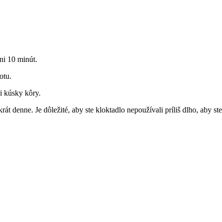
ni 10 minút.
otu.
i kúsky kôry.
át denne. Je dôležité, aby ste kloktadlo nepoužívali príliš dlho, aby s