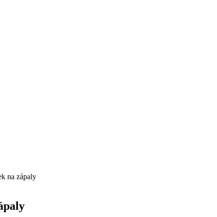
ek na zápaly
ápaly