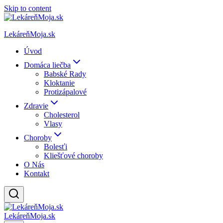
Skip to content
LekáreňMoja.sk
Úvod
Domáca liečba
Babské Rady
Kloktanie
Protizápalové
Zdravie
Cholesterol
Vlasy
Choroby
Bolesťi
Kliešťové choroby
O Nás
Kontakt
LekáreňMoja.sk