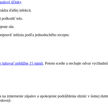
ápalové účinky
.
ádza ďalšej infekcii.
 poškodiť telo.
jenie rán.
pripraviť infúziu podľa jednoduchého receptu:
e luhovať približne 15 minút
. Potom scedte a nechajte odvar vychladnúť
 na zmiernenie zápalov a upokojenie podráždenia slizníc v ústnej dutin
ledovný: