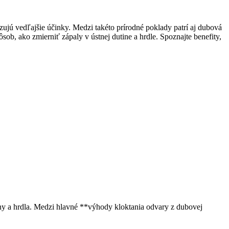
zujú vedľajšie účinky. Medzi takéto prírodné poklady patrí aj dubová
ob, ako zmierniť zápaly v ústnej dutine a hrdle. Spoznajte benefity,
tiny a hrdla. Medzi hlavné **výhody kloktania odvary z dubovej