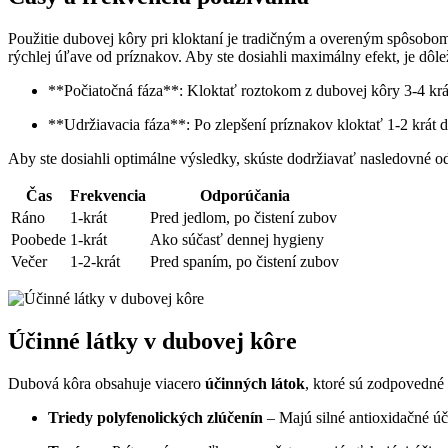
Použitie dubovej kôry pri kloktaní je tradičným a overeným spôsobom,
rýchlej úľave od príznakov. Aby ste dosiahli maximálny efekt, je dôle
**Počiatočná fáza**: Kloktať roztokom z dubovej kôry 3-4 krá
**Udržiavacia fáza**: Po zlepšení príznakov kloktať 1-2 krát 
Aby ste dosiahli optimálne výsledky, skúste dodržiavať nasledovné o
Čas
Frekvencia
Odporúčania
Ráno
1-krát
Pred jedlom, po čistení zubov
Poobede
1-krát
Ako súčasť dennej hygieny
Večer
1-2-krát
Pred spaním, po čistení zubov
Účinné látky v dubovej kôre
Dubová kôra obsahuje viacero
účinných látok
, ktoré sú zodpovedné z
Triedy polyfenolických zlúčenín
– Majú silné antioxidačné ú