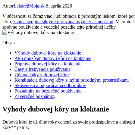
Autor
LekáreňMoja.sk
6. apríla 2026
V súčasnosti sa čoraz viac ľudí obracia k prírodným liekom, ktoré po
kôra,
známa svojimi silnými protizápalovými vlastnosťami
. V tomto č
správne používanie a vedecké pozadie tejto prírodnej liečby.
Obsah
Výhody dubovej kôry na kloktanie
Ako používať dubovú kôru na kloktanie
Príprava dubovej kôry na kloktanie
Časy a frekvencia používania
Účinné látky v dubovej kôre
Kombinácia dubovej kôry s inými prírodnými prostriedkami
Skúsenosti a odporúčania odborníkov
Poznámky na bezpečné používanie
Záverečné poznámky
Výhody dubovej kôry na kloktanie
Dubová kôra je už dlhé roky cenená za svoje protizápalové a antisept
kôry** patria: