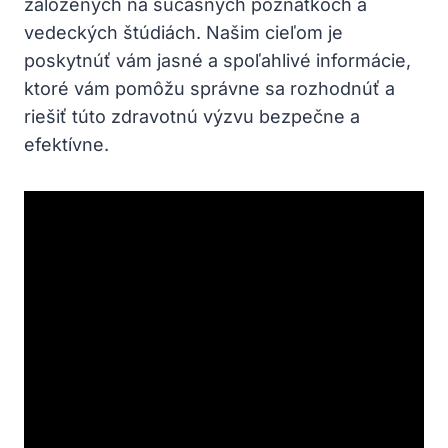
založených ​na súčasných poznatkoch a
vedeckých štúdiách.⁢ Našim⁢ cieľom ‍je
poskytnúť vám ⁣jasné a spoľahlivé informácie,
ktoré vám‌ pomôžu správne sa⁣ rozhodnúť a
riešiť túto zdravotnú⁤ výzvu bezpečne a
efektívne.