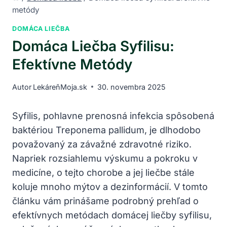
metódy
DOMÁCA LIEČBA
Domáca Liečba Syfilisu:
Efektívne Metódy
Autor
LekáreňMoja.sk
30. novembra 2025
Syfilis, ⁤pohlavne prenosná infekcia spôsobená
baktériou​ Treponema pallidum, je dlhodobo
považovaný za​ závažné zdravotné ⁣riziko.
Napriek rozsiahlemu výskumu a pokroku v
medicíne, o ⁣tejto chorobe a jej ‍liečbe stále
koluje‍ mnoho mýtov a⁤ dezinformácií.​ V ​tomto
článku vám‌ prinášame podrobný prehľad o
efektívnych ‌metódach ⁢domácej liečby syfilisu,⁢