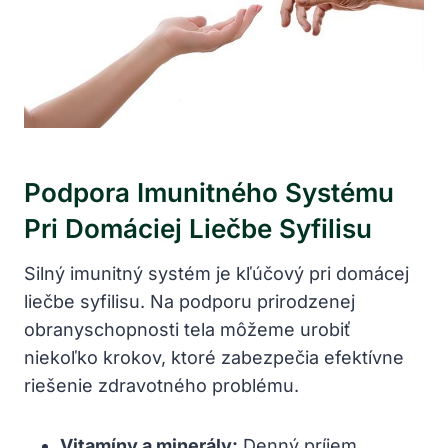
Podpora Imunitného Systému
‍pri Domáciej ⁣liečbe Syfilisu
Silný imunitný systém je kľúčový pri domácej ​
liečbe syfilisu. ‍Na podporu prirodzenej
obranyschopnosti tela môžeme urobiť
niekoľko krokov, ktoré zabezpečia efektívne ​
riešenie zdravotného ⁢problému.
Vitamíny ⁤a minerály:
Denný príjem