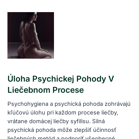
Úloha ⁢psychickej Pohody V
Liečebnom ⁤procese
Psychohygiena a psychická⁢ pohoda zohrávajú
kľúčovú úlohu pri každom ⁤procese liečby,
vrátane⁤ domácej ​liečby syfilisu.‍ Silná
psychická pohoda môže zlepšiť účinnosť
liečebných metód‍ a podporiť všeobecné