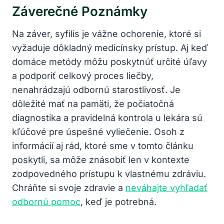
Záverečné Poznámky
Na ​záver, syfilis je vážne ochorenie, ktoré⁤ si
vyžaduje ​dôkladný medicínsky prístup. Aj keď
domáce metódy‌ môžu poskytnúť určité úľavy
a podporiť celkový ‌proces liečby,
nenahrádzajú ⁣odbornú starostlivosť. Je
dôležité mať na pamäti, že počiatočná
diagnostika a pravidelná kontrola u lekára sú
kľúčové pre⁣ úspešné⁣ vyliečenie. Osoh z
informácií aj rád, ktoré ​sme v​ tomto článku
poskytli, sa môže⁤ znásobiť len v kontexte
zodpovedného prístupu ⁣k vlastnému zdráviu.
Chráňte si svoje zdravie a ‍
neváhajte vyhľadať
odbornú pomoc
, keď je ⁢potrebná.