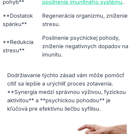
pohyb**
posilnenie imunitného systému
.
**Dostatok
Regenerácia organizmu, zníženie
spánku**
stresu.
Posilnenie psychickej pohody,
**Redukcia
zníženie ‌negatívnych dopadov ​na
stresu**
imunitu.
Dodržiavanie týchto zásad vám môže pomôcť
cítiť sa lepšie a urýchliť ‍proces zotavenia.⁤
**Synergia medzi správnou výživou, fyzickou
aktivitou** a **psychickou⁤ pohodou** je
kľúčová pre efektívnu liečbu​ syfilisu.