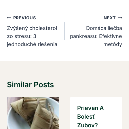
Navigácia
PREVIOUS
NEXT
V
Zvýšený cholesterol
Domáca liečba
zo stresu: 3
pankreasu: Efektívne
Článku
jednoduché riešenia
metódy
Similar Posts
Prievan A
Bolesť
Zubov?