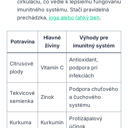
cirkuláciu, čo vedie k lepšiemu fungovaniu
imunitného systému. Stačí pravidelná ​
prechádzka,
joga alebo ľahký beh
.
Hlavné‍
Výhody pre
Potravina
živiny
imunitný ​systém
Antioxidant,
Citrusové
Vitamín C
podpora pri
plody
infekciách
Podpora‍ chuťového
Tekvicové
Zinok
a čuchového
semienka
systému
Protizápalový
Kurkuma
Kurkumin
účinok