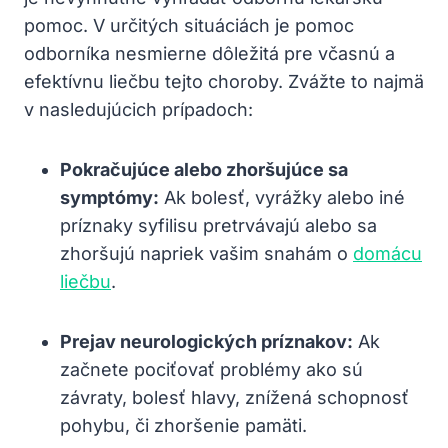
pomoc.‌ V určitých situáciách je pomoc
‌odborníka ⁤nesmierne​ dôležitá pre včasnú a
efektívnu liečbu tejto choroby. Zvážte to najmä
v nasledujúcich prípadoch:
Pokračujúce ​alebo zhoršujúce sa
symptómy:
Ak⁤ bolesť, vyrážky alebo iné
príznaky syfilisu pretrvávajú alebo sa
‍zhoršujú napriek ‍vašim snahám⁤ o
domácu
liečbu
.
Prejav neurologických príznakov:
Ak
začnete pociťovať problémy ako sú
závraty, bolesť hlavy, znížená schopnosť
pohybu, či ​zhoršenie​ pamäti.