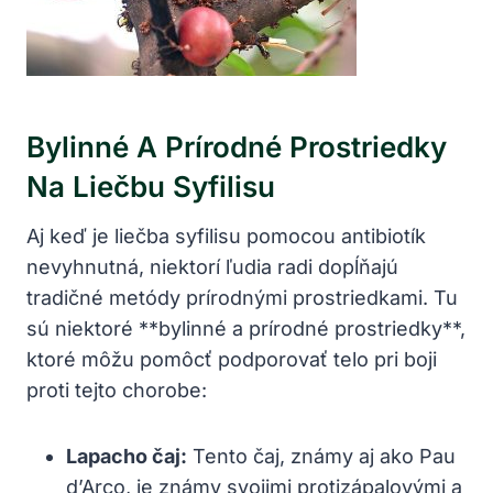
Bylinné A Prírodné Prostriedky
⁤na Liečbu Syfilisu
Aj keď je liečba​ syfilisu pomocou antibiotík
nevyhnutná, niektorí ľudia radi dopĺňajú
tradičné metódy prírodnými prostriedkami. Tu
sú niektoré **bylinné a⁤ prírodné prostriedky**,‌
ktoré‌ môžu pomôcť podporovať telo pri boji
proti tejto‍ chorobe:
Lapacho čaj:
Tento čaj, známy aj ako Pau
d’Arco, je známy svojimi protizápalovými a