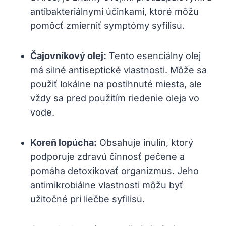
antibakteriálnymi účinkami, ktoré môžu
pomôcť zmierniť symptómy syfilisu.
Čajovníkový olej:
Tento esenciálny olej
má silné antiseptické vlastnosti. Môže sa
použiť‌ lokálne na postihnuté miesta, ale⁤
vždy sa pred použitím‍ riedenie oleja vo
⁣vode.
Koreň lopúcha:
‌Obsahuje inulín, ktorý
podporuje zdravú činnosť pečene‌ a
pomáha detoxikovať organizmus. Jeho⁢
antimikrobiálne vlastnosti môžu⁢ byť
užitočné pri liečbe syfilisu.