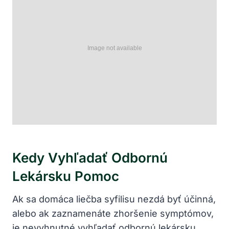
Kedy Vyhľadať Odbornú⁤
Lekársku Pomoc
Ak sa ​domáca liečba syfilisu nezdá byť účinná,⁢
alebo ak⁤ zaznamenáte zhoršenie symptómov,
je⁣ nevyhnutné vyhľadať ​odbornú lekársku