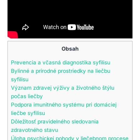
Obsah
Prevencia a včasná ‌diagnostika syfilisu
Bylinné a prírodné prostriedky ⁤na liečbu
syfilisu
Význam‌ zdravej výživy a životného​ štýlu
počas liečby
Podpora imunitného systému ‍pri domáciej
⁣liečbe syfilisu
Dôležitosť ‌pravidelného sledovania
zdravotného stavu
Úloha ⁢psychickej pohody v liečebnom ⁤procese