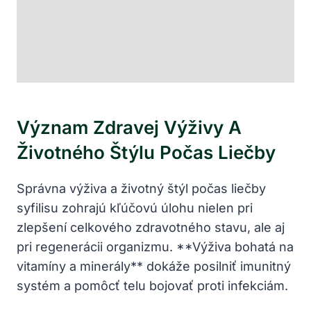
Význam‌ Zdravej Výživy A
Životného​ Štýlu Počas Liečby
Správna výživa a životný štýl počas liečby⁢
syfilisu zohrajú kľúčovú⁣ úlohu nielen pri⁤
zlepšení⁣ celkového​ zdravotného stavu, ale aj
pri regenerácii organizmu. **Výživa bohatá na
vitamíny a minerály** dokáže posilniť imunitný
systém ⁤a ​pomôcť⁤ telu bojovať proti ⁣infekciám.