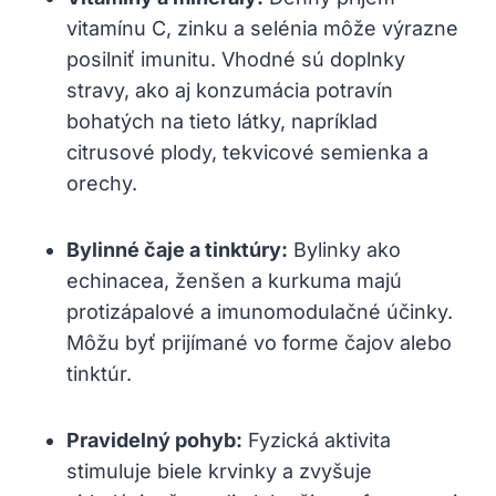
vitamínu C, zinku a ‍selénia môže výrazne⁤
posilniť imunitu. Vhodné sú doplnky
⁣stravy, ako aj konzumácia potravín
bohatých na tieto látky, napríklad
citrusové⁢ plody, tekvicové semienka a
orechy.
Bylinné čaje ‍a tinktúry:
Bylinky ‍ako
echinacea, ženšen a kurkuma majú
protizápalové⁣ a imunomodulačné účinky.
Môžu byť prijímané‍ vo forme čajov alebo
tinktúr.
Pravidelný​ pohyb:
Fyzická aktivita
stimuluje biele krvinky⁤ a zvyšuje