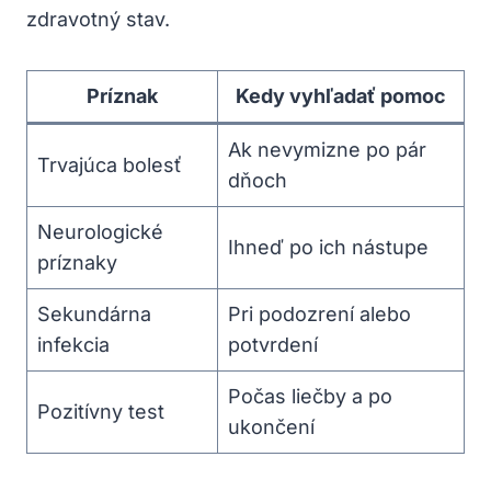
zdravotný ⁤stav.
Príznak
Kedy ⁣vyhľadať pomoc
Ak nevymizne po pár
Trvajúca bolesť
dňoch
Neurologické⁤
Ihneď⁣ po ich nástupe
príznaky
Sekundárna
Pri podozrení alebo
infekcia
potvrdení
Počas liečby a‍ po
Pozitívny test
ukončení