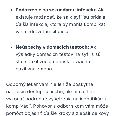
Podozrenie na sekundárnu infekciu:
Ak
⁣existuje ⁢možnosť,⁢ že ⁤sa ⁢k syfilisu pridala
ďalšia infekcia, ktorá by mohla komplikať
vašu zdravotnú ‌situáciu.
Neúspechy v ⁢domácich testoch:
Ak
‍výsledky domácich testov na syfilis sú
stále pozitívne ⁤a nenastala žiadna‌
pozitívna zmena.
Odborný lekár vám nie len že poskytne
⁢najlepšiu dostupnú ⁤liečbu, ale môže tiež
vykonať podrobné vyšetrenia na identifikáciu
komplikácií. Pohovor s‍ odborníkom⁤ vám môže
pomôcť ‌objasniť ďalšie kroky a zlepšiť celkový