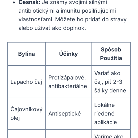
Cesnak:
Je známy svojimi silnými
antibiotickými a ⁤imunitu posilňujúcimi
vlastnosťami. Môžete ho pridať do stravy
alebo užívať ‌ako‌ doplnok.
Spôsob
Bylina
Účinky
Použitia
Variať ako
Protizápalové,
Lapacho čaj
čaj, piť 2-3​
antibakteriálne
šálky denne
Lokálne
Čajovníkový
Antiseptické
riedené
olej
aplikácie
Varíme ako