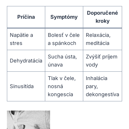
Doporučené
Príčina
Symptómy
kroky
Napätie a
Bolesť v čele
Relaxácia,
stres
a spánkoch
meditácia
Sucha ústa,
Zvýšiť príjem
Dehydratácia
únava
vody
Tlak v čele,
Inhalácia
Sinusitída
nosná
pary,
kongescia
dekongestíva