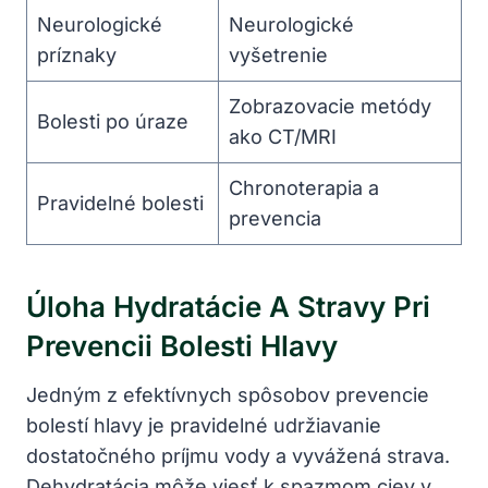
Neurologické
Neurologické
príznaky
vyšetrenie
Zobrazovacie metódy
Bolesti po úraze
ako CT/MRI
Chronoterapia a
Pravidelné bolesti
prevencia
Úloha Hydratácie A Stravy Pri
Prevencii Bolesti Hlavy
Jedným z efektívnych spôsobov prevencie
bolestí hlavy je pravidelné udržiavanie
dostatočného príjmu vody a vyvážená strava.
Dehydratácia môže viesť k spazmom ciev v