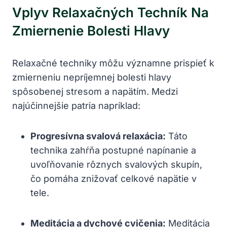
Vplyv Relaxačných Techník Na
Zmiernenie Bolesti Hlavy
Relaxačné techniky môžu významne prispieť k
zmierneniu nepríjemnej bolesti hlavy
spôsobenej stresom a napätím. Medzi
najúčinnejšie patria napríklad:
Progresívna svalová relaxácia:
Táto
technika zahŕňa postupné napínanie a
uvoľňovanie rôznych svalových skupín,
čo pomáha znižovať celkové napätie v
tele.
Meditácia a dychové cvičenia:
Meditácia