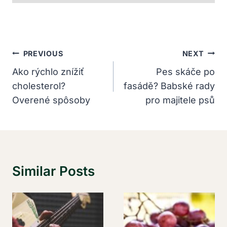
Navigácia
PREVIOUS
NEXT
V
Ako rýchlo znížiť
Pes skáče po
cholesterol?
fasádě? Babské rady
Článku
Overené spôsoby
pro majitele psů
Similar Posts