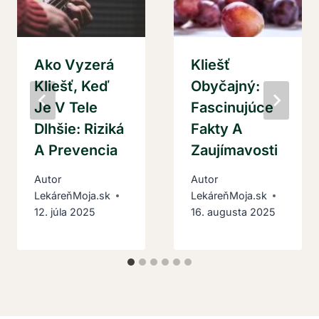
Ako Vyzerá
Kliešť
Kliešť, Keď
Obyčajný:
Je V Tele
Fascinujúce
Dlhšie: Riziká
Fakty A
A Prevencia
Zaujímavosti
Autor
Autor
LekáreňMoja.sk
LekáreňMoja.sk
12. júla 2025
16. augusta 2025