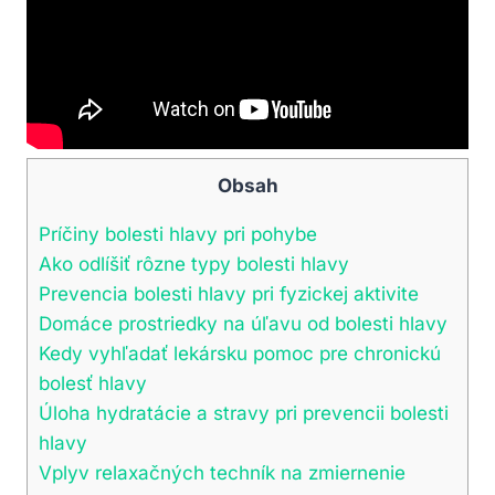
Obsah
Príčiny bolesti hlavy pri pohybe
Ako odlíšiť rôzne typy bolesti hlavy
Prevencia bolesti hlavy pri fyzickej aktivite
Domáce prostriedky na úľavu od bolesti hlavy
Kedy vyhľadať lekársku pomoc pre chronickú
bolesť hlavy
Úloha hydratácie a stravy pri prevencii bolesti
hlavy
Vplyv relaxačných techník na zmiernenie