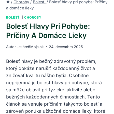
/
Choroby
/
Bolesťi
/
Bolesť hlavy pri pohybe: Príčiny
a domáce lieky
BOLESŤI
|
CHOROBY
Bolesť Hlavy Pri Pohybe:
Príčiny A Domáce Lieky
Autor
LekáreňMoja.sk
24. decembra 2025
Bolesť hlavy je bežný zdravotný problém,
ktorý dokáže narušiť každodenný život a
znižovať kvalitu nášho bytia. Osobitne
nepríjemná je bolesť hlavy pri pohybe, ktorá
sa môže objaviť pri fyzickej aktivite alebo
bežných každodenných činnostiach. Tento
článok sa venuje príčinám takýchto bolestí a
zároveň ponúka užitočné domáce lieky, ktoré