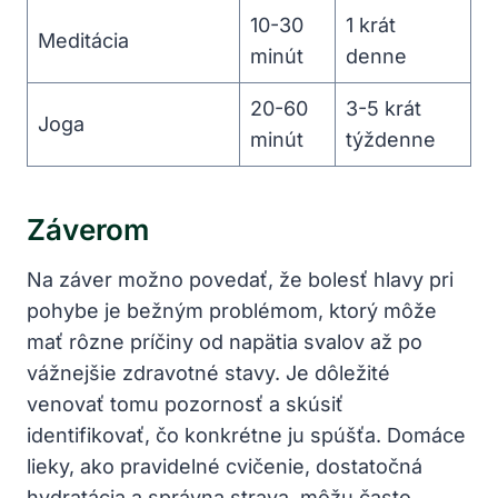
10-30
1 krát
Meditácia
minút
denne
20-60
3-5 krát
Joga
minút
týždenne
Záverom
Na záver možno povedať, že bolesť hlavy pri
pohybe je bežným problémom, ktorý môže
mať rôzne príčiny od napätia svalov až po
vážnejšie zdravotné stavy. Je dôležité
venovať tomu pozornosť a skúsiť
identifikovať, čo konkrétne ju spúšťa. Domáce
lieky, ako pravidelné cvičenie, dostatočná
hydratácia a správna strava, môžu často