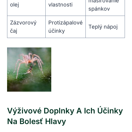
masírovanie
olej
vlastnosti
spánkov
Zázvorový
Protizápalové
Teplý nápoj
čaj
účinky
Výživové Doplnky A Ich Účinky
Na Bolesť Hlavy