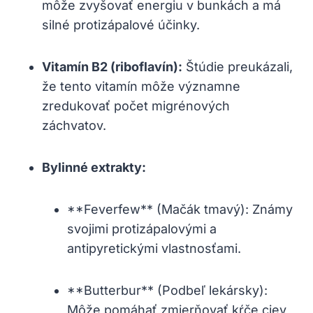
môže zvyšovať energiu v bunkách a má
silné protizápalové účinky.
Vitamín B2 (riboflavín):
Štúdie preukázali,
že tento vitamín môže významne
zredukovať počet migrénových
záchvatov.
Bylinné extrakty:
**Feverfew** (Mačák tmavý): Známy
svojimi protizápalovými a
antipyretickými vlastnosťami.
**Butterbur** (Podbeľ lekársky):
Môže pomáhať zmierňovať kŕče ciev