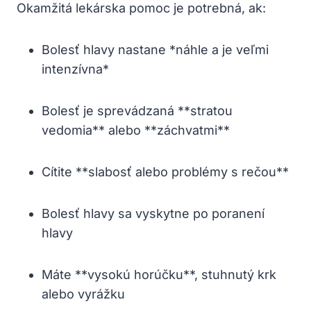
Okamžitá lekárska pomoc je potrebná, ak:
Bolesť hlavy nastane *náhle a je veľmi
intenzívna*
Bolesť je sprevádzaná **stratou
vedomia** alebo **záchvatmi**
Cítite **slabosť alebo problémy s rečou**
Bolesť hlavy sa vyskytne po poranení
hlavy
Máte **vysokú horúčku**, stuhnutý krk
alebo vyrážku