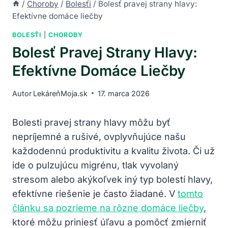
/
Choroby
/
Bolesťi
/
Bolesť pravej strany hlavy:
Efektívne domáce liečby
BOLESŤI
|
CHOROBY
Bolesť Pravej Strany Hlavy:
Efektívne Domáce Liečby
Autor
LekáreňMoja.sk
17. marca 2026
Bolesti pravej strany hlavy môžu byť
nepríjemné a rušivé, ovplyvňujúce našu
každodennú produktivitu a kvalitu života. Či už
ide o pulzujúcu migrénu, tlak vyvolaný
stresom alebo akýkoľvek iný typ bolestí hlavy,
efektívne riešenie je často žiadané. V
tomto
článku sa pozrieme na rôzne domáce liečby
,
ktoré môžu priniesť úľavu a pomôcť zmierniť