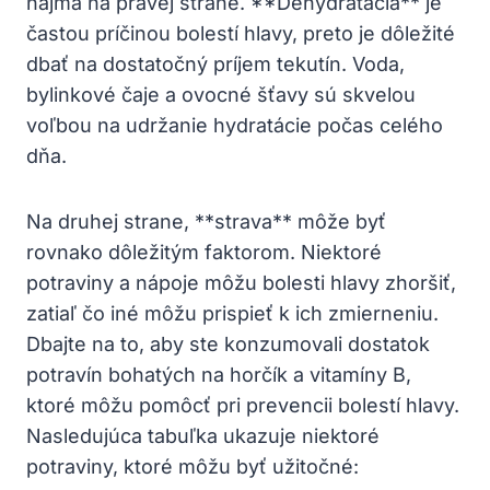
najmä na pravej strane. **Dehydratácia** je
častou príčinou bolestí hlavy, preto je dôležité
dbať na dostatočný príjem tekutín. Voda,
bylinkové čaje a ovocné šťavy sú skvelou
voľbou na udržanie hydratácie počas celého
dňa.
Na druhej strane, **strava** môže byť
rovnako dôležitým faktorom. Niektoré
potraviny a nápoje môžu bolesti hlavy zhoršiť,
zatiaľ čo iné môžu prispieť k ich zmierneniu.
Dbajte na to, aby ste konzumovali dostatok
potravín bohatých na horčík a vitamíny B,
ktoré môžu pomôcť pri prevencii bolestí hlavy.
Nasledujúca tabuľka ukazuje niektoré
potraviny, ktoré môžu byť užitočné: