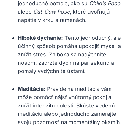
jednoduché pozície, ako sú
Child’s Pose
alebo
Cat-Cow Pose
, ktoré uvoľňujú
napätie v krku a ramenách.
Hlboké dýchanie:
Tento jednoduchý, ale
účinný spôsob pomáha upokojiť myseľ a
znížiť stres. Zhlboka sa nadýchnite
nosom, zadržte dych na pár sekúnd a
pomaly vydýchnite ústami.
Meditácia:
Pravidelná meditácia vám
môže pomôcť nájsť vnútorný pokoj a
znížiť intenzitu bolesti. Skúste vedenú
meditáciu alebo jednoducho zamerajte
svoju pozornosť na momentálny okamih.