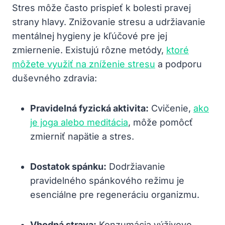
Stres môže často prispieť k bolesti pravej
strany hlavy. Znižovanie stresu a udržiavanie
mentálnej hygieny je kľúčové pre jej
zmiernenie. Existujú rôzne metódy,
ktoré
môžete využiť na zníženie stresu
a podporu
duševného zdravia:
Pravidelná fyzická aktivita:
Cvičenie,
ako
je joga alebo meditácia
, môže pomôcť
zmierniť napätie a stres.
Dostatok spánku:
Dodržiavanie
pravidelného spánkového režimu je
esenciálne pre regeneráciu organizmu.
Vhodná strava:
Konzumácia výživovo