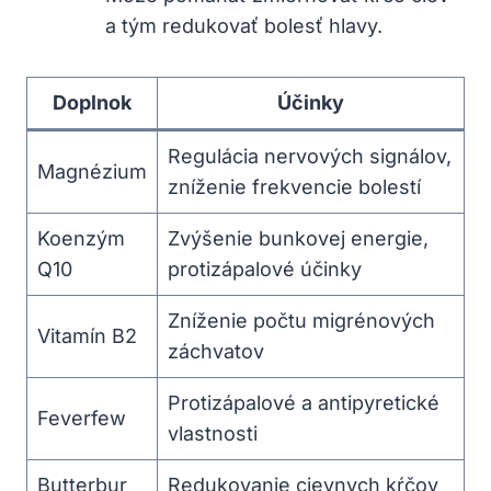
a tým redukovať bolesť hlavy.
Doplnok
Účinky
Regulácia nervových signálov,
Magnézium
zníženie frekvencie bolestí
Koenzým
Zvýšenie bunkovej energie,
Q10
protizápalové účinky
Zníženie počtu migrénových
Vitamín B2
záchvatov
Protizápalové a antipyretické
Feverfew
vlastnosti
Butterbur
Redukovanie cievnych kŕčov