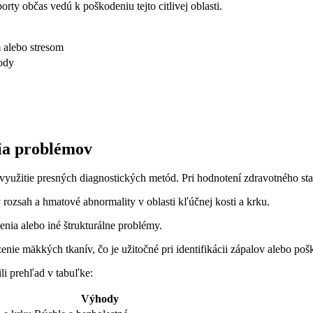
orty občas vedú k poškodeniu tejto citlivej ‍oblasti.
alebo⁣ stresom
ody
cia problémov
ové využitie presných diagnostických metód. Pri⁤ hodnotení zdravotného ‍
ozsah a⁢ hmatové abnormality v oblasti kľúčnej ⁢kosti a krku.
a alebo iné ⁢štrukturálne problémy.
e mäkkých ⁢tkanív, čo‌ je užitočné pri identifikácii zápalov alebo pošk
li prehľad‌ v tabuľke:
Výhody