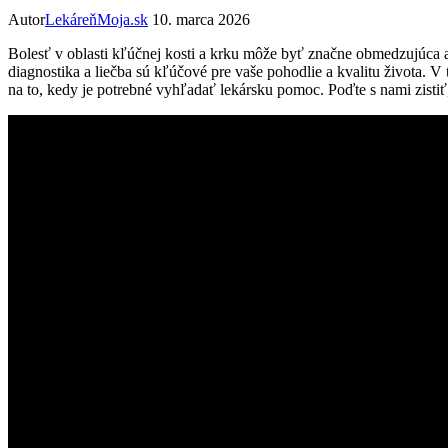
Autor
LekáreňMoja.sk
10. marca 2026
Bolesť v oblasti kľúčnej kosti a krku môže ​byť značne obmedzujúca a
diagnostika a liečba sú kľúčové⁢ pre⁤ vaše pohodlie ⁢a kvalitu života. 
na to, kedy je potrebné vyhľadať ⁤lekársku pomoc. Poďte ⁤s nami zistiť, a