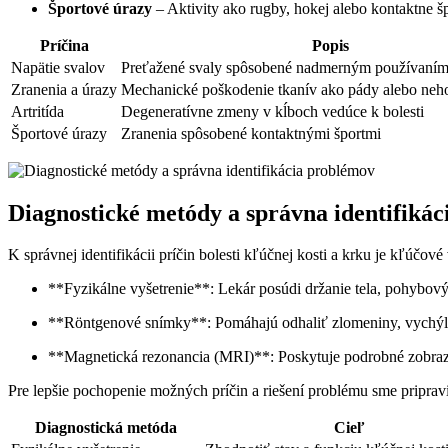
Športové úrazy
– Aktivity ako ⁤rugby, hokej alebo kontaktne⁢ šp
Príčina
Popis
Napätie ⁢svalov
Preťažené ⁣svaly‍ spôsobené nadmerným ​používaním 
Zranenia a úrazy
Mechanické poškodenie tkanív ako pády alebo neh
Artritída
Degeneratívne zmeny v⁤ kĺboch vedúce k bolesti
Športové ‍úrazy
Zranenia spôsobené kontaktnými športmi
Diagnostické ‌metódy a správna ⁣identifiká
K ⁣správnej identifikácii príčin bolesti kľúčnej kosti⁢ a krku je kľúč
**Fyzikálne vyšetrenie**: Lekár posúdi držanie tela, pohybový r
**Röntgenové snímky**: Pomáhajú odhaliť zlomeniny, vychýleni
**Magnetická ⁤rezonancia (MRI)**: Poskytuje podrobné zobrazeni
Pre⁤ lepšie pochopenie možných príčin a riešení problému sme pripravi
Diagnostická⁢ metóda
Cieľ