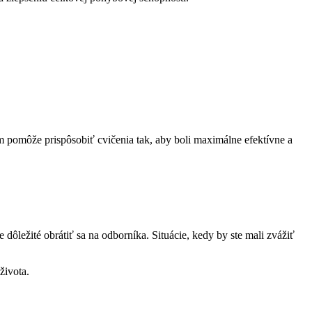
pomôže ⁣prispôsobiť ⁣cvičenia tak, aby boli⁤ maximálne⁣ efektívne ‍a
ležité obrátiť​ sa na odborníka. Situácie, kedy by ste mali zvážiť ​
života.