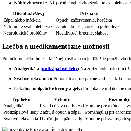
Náhle zhoršenie:
⁣ Ak pocítite náhle zhoršenie bolesti⁣ alebo s
Dôvod návštevy
Príznaky
Zápal alebo infekcia
Opuch, začervenanie, horúčka
Natrhnutie svalu alebo väzu
Akútna ⁢bolesť, znížená pohyblivosť
Neurologické problémy
Necitlivosť, brnenie, slabosť
Liečba a medikamentózne‌ možnosti
Pre účinnú liečbu‍ bolesti kľúčnej kosti a krku je dôležité použiť vho
Analgetiká a
protizápalové⁣ lieky
:
Na zmiernenie‍ bolesti môžu 
Svalové relaxanciá:
Pri napätí alebo ⁤spazme v oblasti krku a ⁣
Lokálne ‍analgetické krémy a gely:
Pre lokálne uplatnenie môž
Typ lieku
Výhody
Poznámky
Analgetiká
Rýchla⁣ úľava od bolesti
Vhodné pre akútne stav
Protizápalové⁢ lieky
Znižujú opuch a zápal
Pomáhajú aj pri chronic
Svalové relaxanciá
Uvoľňujú napäté⁢ svaly
Vhodné pri svalových 