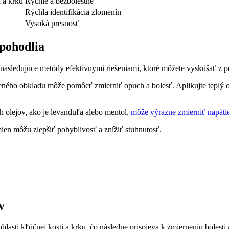
 ⁣a krku
Rýchle a bezbolestné
Rýchla identifikácia zlomenín
Vysoká ⁢presnosť
pohodlia
yť nasledujúce metódy efektívnymi riešeniami, ktoré ⁢môžete vyskúšať z
ného obkladu môže pomôcť zmierniť ⁤opuch a bolesť. Aplikujte teplý⁤ obk
 olejov, ako je levanduľa alebo mentol,⁤
môže výrazne zmierniť napäti
ien môžu zlepšiť pohyblivosť a znížiť stuhnutosť.
v
blasti ‍kľúčnej kosti⁣ a krku, čo následne prispieva k zmierneniu bolesti