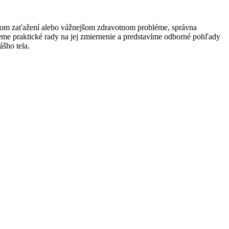
ernom zaťažení alebo vážnejšom⁣ zdravotnom probléme, správna
úkneme praktické rady⁢ na jej zmiernenie a predstavíme odborné pohľady
ášho tela.