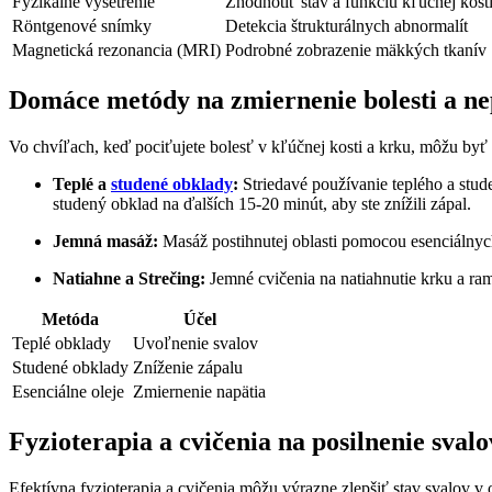
Fyzikálne vyšetrenie
Zhodnotiť⁢ stav a ‍funkciu kľúčnej kosti
Röntgenové ⁤snímky
Detekcia štrukturálnych abnormalít
Magnetická rezonancia (MRI)
Podrobné⁤ zobrazenie mäkkých tkanív
Domáce metódy na zmiernenie bolesti a ne
Vo chvíľach, keď‌ pociťujete bolesť v kľúčnej kosti ‍a krku, ‌môžu b
Teplé a
studené⁢ obklady
:
Striedavé používanie teplého a stude
studený obklad na ďalších 15-20 minút, aby ste ​znížili​ zápal.
Jemná⁤ masáž:
Masáž ⁢postihnutej oblasti pomocou esenciálnych
Natiahne a⁤ Strečing:
Jemné cvičenia na natiahnutie krku a ram
Metóda
Účel
Teplé obklady
Uvoľnenie svalov
Studené obklady
Zníženie⁣ zápalu
Esenciálne oleje
Zmiernenie ⁢napätia
Fyzioterapia a cvičenia na posilnenie svalo
Efektívna‌ fyzioterapia a cvičenia môžu výrazne zlepšiť stav svalov v o