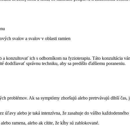
enu
ch ‌svalov ⁣a svalov‍ v oblasti ​ramien
b a konzultovať ich s odborníkom na fyzioterapiu. Táto konzultácia vám 
é⁢ dodržiavať⁣ správnu techniku, aby‍ sa​ predišlo ďalšiemu ‍poraneniu.
problémov. Ak sa symptómy zhoršujú alebo ‌pretrvávajú dlhší čas, ⁣je dô
ez úľavy alebo je taká intenzívna,⁤ že zasahuje do⁤ vášho každodenného 
bo ramena, ‌alebo ak ⁣cítite, že kĺby sú‌ zablokované.