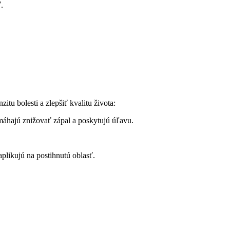
.
itu bolesti a zlepšiť kvalitu života:
omáhajú znižovať zápal a⁣ poskytujú úľavu.
plikujú na postihnutú oblasť.