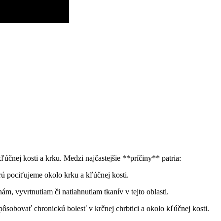
kľúčnej kosti a krku. Medzi najčastejšie **príčiny** ⁤patria:
rú pociťujeme okolo krku a⁤ kľúčnej kosti.
m, vyvrtnutiam či natiahnutiam tkanív ⁢v tejto oblasti.
ôsobovať chronickú‍ bolesť v krčnej ‌chrbtici a okolo kľúčnej kosti.