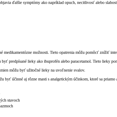
a objavia ďalšie symptómy ako napríklad opuch, necitlivosť alebo​ slabosť
dné ⁣medikamentózne možnosti. Tieto opatrenia môžu pomôcť‍ znížiť intenz
byť ‍predpísané‍ lieky ako ibuprofén‍ alebo paracetamol. Tieto lieky ‍p
ramien⁤ môžu byť ‍užitočné‍ lieky na uvoľnenie svalov.
u byť účinné aj rôzne masti s analgetickým účinkom, ktoré sa priamo a
y
kých stavoch
spazmoch