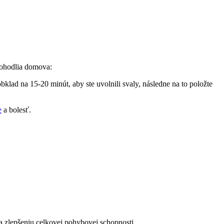
 pohodlia domova:
lad na 15-20 minút, aby ste​ uvolnili svaly, následne na to položte
e
a bolesť.
 a zlepšeniu celkovej‍ pohybovej schopnosti.