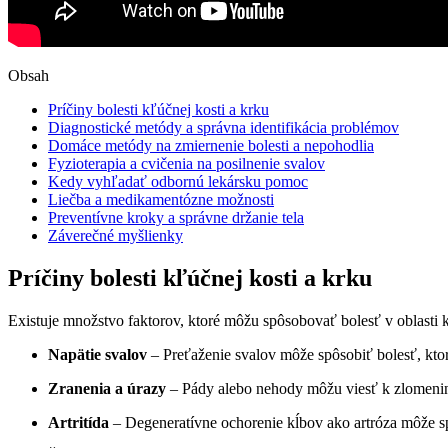
Obsah
Príčiny bolesti kľúčnej kosti a krku
Diagnostické ‌metódy a správna ⁣identifikácia problémov
Domáce metódy na zmiernenie bolesti a nepohodlia
Fyzioterapia a cvičenia na posilnenie svalov
Kedy‍ vyhľadať odbornú lekársku pomoc
Liečba a medikamentózne‌ možnosti
Preventívne ‌kroky ‍a správne ⁤držanie tela
Záverečné myšlienky
Príčiny bolesti kľúčnej kosti a krku
Existuje množstvo faktorov,‍ ktoré môžu spôsobovať bolesť ‍v ​oblasti‌ 
Napätie svalov
– ⁤Preťaženie svalov môže spôsobiť⁢ bolesť, kto
Zranenia‍ a úrazy
– Pády alebo nehody môžu viesť⁤ k‍ zlomeniná
Artritída
– Degeneratívne ochorenie kĺbov ako ⁤artróza ​môže​ sp