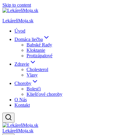
Skip to content
LekáreňMoja.sk
Úvod
Domáca liečba
Babské Rady
Kloktanie
Protizápalové
Zdravie
Cholesterol
Vlasy
Choroby
Bolesťi
Kliešťové choroby
O Nás
Kontakt
LekáreňMoja.sk