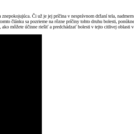
 znepokojujúca. Či už je ‍jej príčina v nesprávnom‌ držaní tela, ‌nadm
V tomto článku⁣ sa pozrieme na⁤ rôzne príčiny tohto⁣ druhu bolesti, ⁢pon
ko môžete ⁢účinne riešiť a predchádzať bolesti v ‍tejto citlivej oblasti v