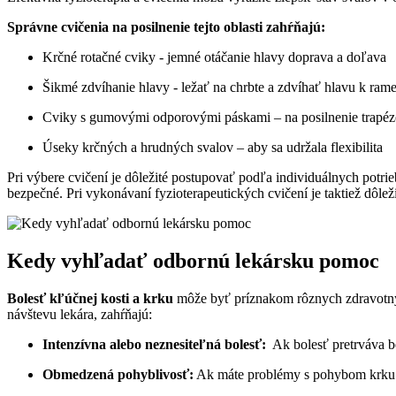
Správne ‌cvičenia​ na posilnenie tejto oblasti zahŕňajú:
Krčné⁣ rotačné cviky ​- jemné otáčanie hlavy doprava ​a doľava
Šikmé zdvíhanie hlavy ⁤- ležať na‌ chrbte a⁣ zdvíhať‌ hlavu k ram
Cviky s ‍gumovými odporovými páskami – na posilnenie trapézový
Úseky krčných a ⁢hrudných svalov‌ – aby sa udržala flexibilita
Pri výbere cvičení je dôležité ⁢postupovať podľa individuálnych potrie
bezpečné. Pri vykonávaní fyzioterapeutických cvičení je taktiež dôležit
Kedy‍ vyhľadať odbornú lekársku pomoc
Bolesť kľúčnej ⁣kosti a krku
môže byť príznakom rôznych zdravotných 
návštevu lekára, zahŕňajú:
Intenzívna alebo neznesiteľná bolesť:
‍ Ak bolesť pretrváva b
Obmedzená pohyblivosť:
Ak máte problémy s pohybom krku ale