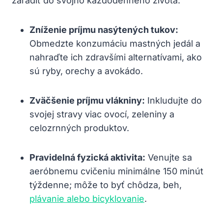
zaradiť do​ svojho každodenného života:
Zníženie príjmu nasýtených tukov:
Obmedzte konzumáciu mastných jedál a
nahraďte ich zdravšími alternatívami, ⁣ako
sú ryby, orechy a avokádo.
Zväčšenie príjmu vlákniny:
Inkludujte do
svojej stravy viac ovocí, zeleniny a
celozrnných produktov.
Pravidelná fyzická aktivita:
Venujte sa
aeróbnemu cvičeniu minimálne 150 minút
týždenne; môže to byť chôdza, beh,
plávanie alebo bicyklovanie
.