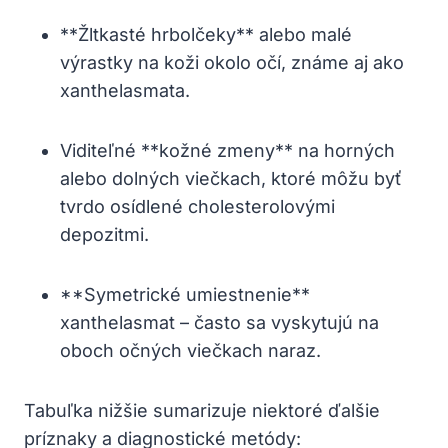
**Žltkasté hrbolčeky** alebo malé
výrastky na koži okolo očí, známe aj ako
xanthelasmata.
Viditeľné **kožné zmeny** na horných
alebo dolných viečkach, ktoré môžu byť
tvrdo osídlené cholesterolovými
depozitmi.
**Symetrické umiestnenie**
xanthelasmat – často sa ⁢vyskytujú na
oboch očných‌ viečkach naraz.
Tabuľka nižšie sumarizuje niektoré ďalšie
‍príznaky a diagnostické​ metódy: