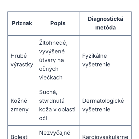
Diagnostická
Príznak
Popis
metóda
Žltohnedé,⁤
vyvýšené
Hrubé
Fyzikálne
útvary na
výrastky
vyšetrenie
očných
viečkach
Suchá,
Kožné
stvrdnutá
Dermatologické
zmeny
koža v oblasti
vyšetrenie
očí
Nezvyčajné
Bolesti
Kardiovaskulárne