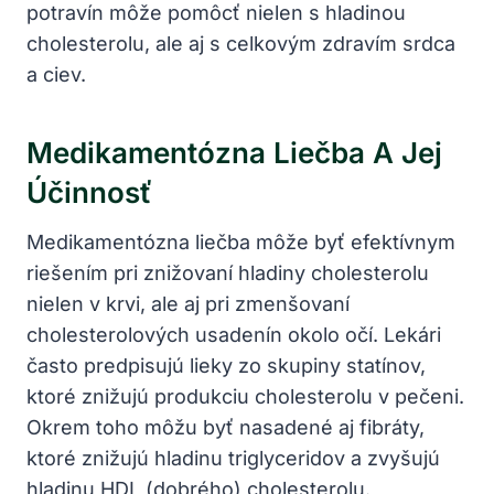
potravín môže pomôcť nielen s hladinou
cholesterolu, ale aj s celkovým zdravím ​srdca ​
a ciev.
Medikamentózna Liečba A Jej
Účinnosť
Medikamentózna liečba môže byť efektívnym
riešením pri znižovaní⁤ hladiny cholesterolu
nielen v krvi, ale ‌aj pri⁤ zmenšovaní
cholesterolových usadenín okolo očí.⁣ Lekári
často predpisujú lieky zo skupiny statínov,
ktoré znižujú produkciu cholesterolu v pečeni.
Okrem toho môžu byť nasadené aj fibráty,
ktoré znižujú hladinu triglyceridov a zvyšujú
hladinu ⁤HDL (dobrého) cholesterolu.