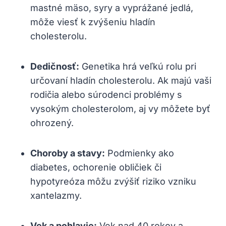
mastné mäso, syry a vyprážané jedlá,
môže viesť k zvýšeniu hladín
cholesterolu.
Dedičnosť:
Genetika ‌hrá veľkú rolu pri
určovaní ⁣hladín cholesterolu. Ak majú vaši
rodičia alebo súrodenci problémy s
vysokým cholesterolom, aj vy môžete byť
ohrozený.
Choroby a stavy:
⁢Podmienky ako
diabetes, ochorenie obličiek či
hypotyreóza môžu ‌zvýšiť riziko ⁣vzniku
xantelazmy.
Vek a pohlavie:
Vek nad 40​ rokov a