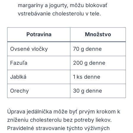
margaríny a jogurty, môžu blokovať
vstrebávanie cholesterolu v tele.
Potravina
Množstvo
Ovsené ⁢vločky
70 g denne
Fazuľa
200 g denne
Jablká
1 ks denne
Orechy
30 g denne
Úprava jedálnička môže byť prvým krokom ⁣k
zníženiu cholesterolu bez potreby liekov.
Pravidelné stravovanie týchto výživných