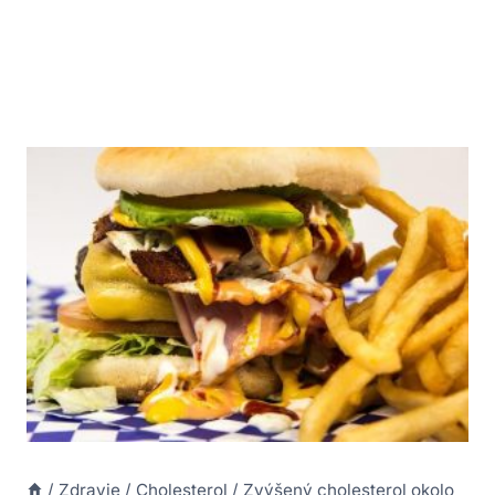
/
Zdravie
/
Cholesterol
/
Zvýšený cholesterol okolo