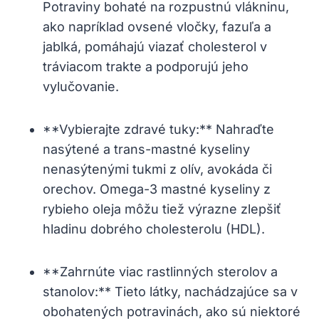
Potraviny bohaté na rozpustnú⁣ vlákninu,
ako napríklad ovsené vločky, fazuľa a
jablká, pomáhajú viazať cholesterol v
tráviacom ‌trakte a podporujú jeho
vylučovanie.
**Vybierajte zdravé tuky:** Nahraďte
nasýtené a trans-mastné kyseliny
nenasýtenými tukmi z olív, avokáda či
orechov. Omega-3 mastné kyseliny z
rybieho oleja môžu tiež výrazne zlepšiť‍
hladinu dobrého cholesterolu⁢ (HDL).
**Zahrnúte viac rastlinných sterolov a
stanolov:** Tieto látky, nachádzajúce sa v
obohatených potravinách, ako sú niektoré