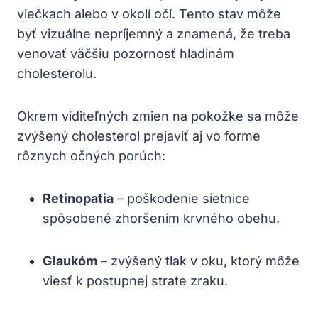
viečkach alebo v okolí očí. ‍Tento‌ stav ​môže
byť vizuálne nepríjemný a znamená, že ‍treba
venovať‌ väčšiu pozornosť hladinám
cholesterolu.
Okrem viditeľných zmien na pokožke sa môže
zvýšený cholesterol prejaviť aj vo forme
rôznych očných porúch:
Retinopatia
– poškodenie⁣ sietnice
spôsobené zhoršením krvného obehu.
Glaukóm
– zvýšený tlak v​ oku, ktorý môže
viesť k postupnej‌ strate zraku.