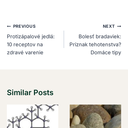
Navigácia
PREVIOUS
NEXT
V
Protizápalové jedlá:
Bolesť bradaviek:
10 receptov na
Príznak tehotenstva?
Článku
zdravé varenie
Domáce tipy
Similar Posts