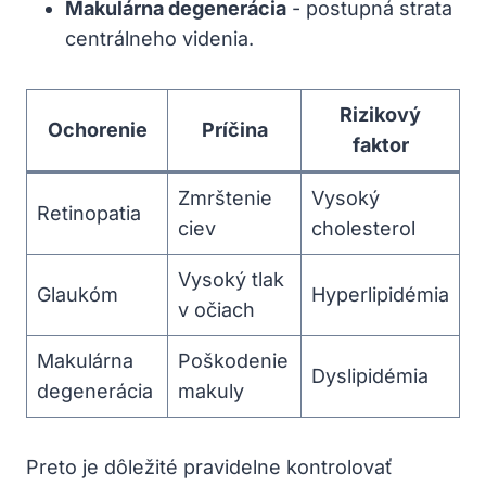
Makulárna degenerácia
-‍ postupná strata
centrálneho videnia.
Rizikový
Ochorenie
Príčina
faktor
Zmrštenie
Vysoký
Retinopatia
ciev
cholesterol
Vysoký tlak
Glaukóm
Hyperlipidémia
v očiach
Makulárna
Poškodenie
Dyslipidémia
degenerácia
makuly
Preto je⁢ dôležité pravidelne kontrolovať