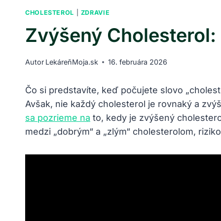
CHOLESTEROL
|
ZDRAVIE
Zvýšený Cholesterol
Autor
LekáreňMoja.sk
16. februára 2026
Čo si predstavíte, keď počujete slovo „choles
Avšak, nie každý cholesterol je rovnaký a zvý
sa pozrieme na
to, kedy je zvýšený cholester
medzi „dobrým“ a „zlým“ cholesterolom, riziko