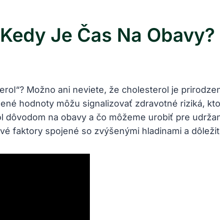
: Kedy Je Čas Na Obavy?
terol“? Možno ani neviete, že cholesterol je prirodz
šené hodnoty môžu signalizovať zdravotné riziká, kt
ol dôvodom na obavy a čo môžeme urobiť pre udržan
vé faktory spojené so zvýšenými hladinami a dôležit