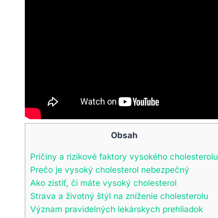
Obsah
Príčiny a rizikové faktory vysokého cholesterolu
Prečo je vysoký cholesterol nebezpečný
Ako zistiť, či máte vysoký cholesterol
Strava a životný štýl na zníženie cholesterolu
Význam pravidelných lekárskych prehliadok