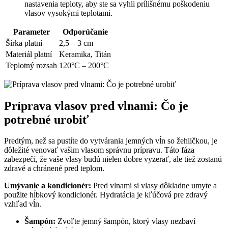
nastavenia teploty, aby ste sa vyhli prílišnému poškodeniu
vlasov vysokými teplotami.
Parameter
Odporúčanie
Šírka platní
2,5 – 3 cm
Materiál platní
Keramika, Titán
Teplotný rozsah
120°C – 200°C
Príprava vlasov pred vlnami: Čo je
potrebné urobiť
Predtým, než sa pustíte do vytvárania jemných vĺn so žehličkou, je
dôležité venovať vašim vlasom správnu prípravu. Táto fáza
zabezpečí, že vaše vlasy budú nielen dobre vyzerať, ale tiež zostanú
zdravé a chránené pred teplom.
Umývanie a kondicionér:
Pred vlnami si vlasy dôkladne umyte a
použite hĺbkový kondicionér. Hydratácia je kľúčová pre zdravý
vzhľad vĺn.
Šampón:
Zvoľte jemný šampón, ktorý vlasy nezbaví