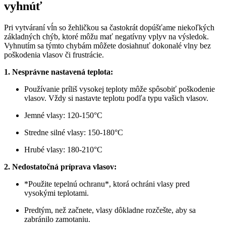
vyhnúť
Pri vytváraní vĺn so žehličkou sa častokrát dopúšťame niekoľkých
základných chýb, ktoré môžu mať negatívny vplyv na výsledok.
Vyhnutím sa týmto chybám môžete dosiahnuť dokonalé vlny bez
poškodenia vlasov či frustrácie.
1. Nesprávne nastavená teplota:
Používanie príliš vysokej teploty môže spôsobiť poškodenie
vlasov. Vždy si nastavte teplotu podľa typu vašich vlasov.
Jemné vlasy: 120-150°C
Stredne silné vlasy: 150-180°C
Hrubé vlasy: 180-210°C
2. Nedostatočná príprava vlasov:
*Použite tepelnú ochranu*, ktorá ochráni vlasy pred
vysokými teplotami.
Predtým, než začnete, vlasy dôkladne rozčešte, aby sa
zabránilo zamotaniu.