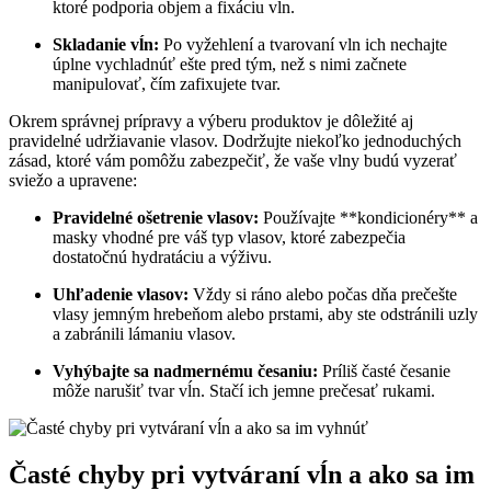
ktoré podporia objem a fixáciu vĺn.
Skladanie vĺn:
Po vyžehlení a tvarovaní vln ich nechajte
úplne vychladnúť ešte pred tým, než s nimi začnete
manipulovať, čím zafixujete tvar.
Okrem správnej prípravy a výberu produktov je dôležité aj
pravidelné udržiavanie vlasov. Dodržujte niekoľko jednoduchých
zásad, ktoré vám pomôžu zabezpečiť, že vaše vlny budú vyzerať
sviežo a upravene:
Pravidelné ošetrenie vlasov:
Používajte **kondicionéry** a
masky vhodné pre váš typ vlasov, ktoré zabezpečia
dostatočnú hydratáciu a výživu.
Uhľadenie vlasov:
Vždy si ráno alebo počas dňa prečešte
vlasy jemným hrebeňom alebo prstami, aby ste odstránili uzly
a zabránili lámaniu vlasov.
Vyhýbajte sa nadmernému česaniu:
Príliš časté česanie
môže narušiť tvar vĺn. Stačí ich jemne prečesať rukami.
Časté chyby pri vytváraní vĺn a ako sa im