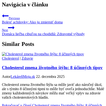
Navigácia v článku
Previous
Bolesť achilovky: Ako ju zmierniť doma
Next
Domáca liečba cibuľou na chodidlá: Zdravotné výhody
Similar Posts
Cholesterol
|
Zdravie
Cholesterol zmena životného štýlu: 8 účinných tipov
Autor
LekáreňMoja.sk
22. decembra 2025
Cholesterol zmena životného štýlu sa môže javiť ako náročný úkol,
ale s týmito 8 účinnými tipmi to môže byť oveľa jednoduchšie. Malé
zmeny každodenných návykov môžu mať veľký vplyv na zdravie
vašich cholesterolových hladín.
Pokračovať v čítaní
Cholesterol zmena životného štýlu: 8 účinných