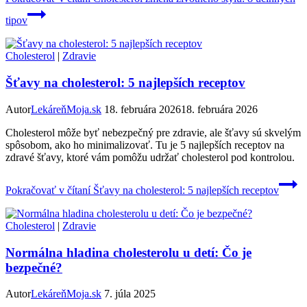
tipov
Cholesterol
|
Zdravie
Šťavy na cholesterol: 5 najlepších receptov
Autor
LekáreňMoja.sk
18. februára 2026
18. februára 2026
Cholesterol môže byť nebezpečný pre zdravie, ale šťavy sú skvelým
spôsobom, ako ho minimalizovať. Tu je 5 najlepších receptov na
zdravé šťavy, ktoré vám pomôžu udržať cholesterol pod kontrolou.
Pokračovať v čítaní
Šťavy na cholesterol: 5 najlepších receptov
Cholesterol
|
Zdravie
Normálna hladina cholesterolu u detí: Čo je
bezpečné?
Autor
LekáreňMoja.sk
7. júla 2025