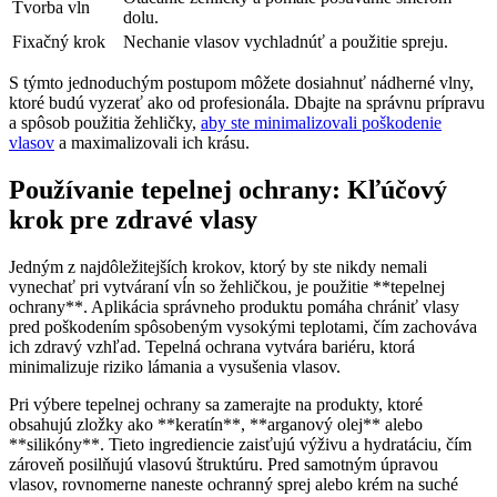
Tvorba vln
dolu.
Fixačný krok
Nechanie vlasov vychladnúť a použitie spreju.
S týmto jednoduchým postupom môžete dosiahnuť nádherné vlny,
ktoré budú vyzerať ako od profesionála. Dbajte na správnu prípravu
a spôsob použitia žehličky,
aby ste minimalizovali poškodenie
vlasov
a maximalizovali ich krásu.
Používanie tepelnej ochrany: Kľúčový
krok pre zdravé vlasy
Jedným z najdôležitejších krokov, ktorý by ste nikdy nemali
vynechať pri vytváraní vĺn so žehličkou, je použitie **tepelnej
ochrany**. Aplikácia správneho produktu pomáha chrániť vlasy
pred poškodením spôsobeným vysokými teplotami, čím zachováva
ich zdravý vzhľad. Tepelná ochrana vytvára bariéru, ktorá
minimalizuje riziko lámania a vysušenia vlasov.
Pri výbere tepelnej ochrany sa zamerajte na produkty, ktoré
obsahujú zložky ako **keratín**, **arganový olej** alebo
**silikóny**. Tieto ingrediencie zaisťujú výživu a hydratáciu, čím
zároveň posilňujú vlasovú štruktúru. Pred samotným úpravou
vlasov, rovnomerne naneste ochranný sprej alebo krém na suché