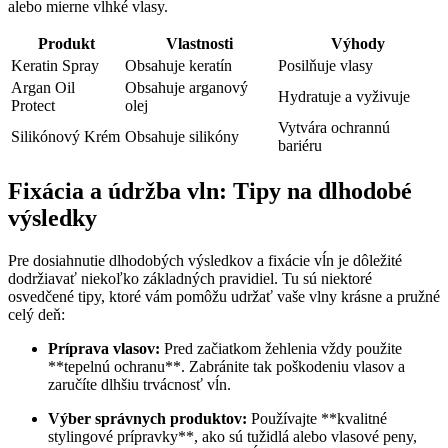
alebo mierne vlhké vlasy.
Produkt
Vlastnosti
Výhody
Keratin Spray
Obsahuje keratín
Posilňuje vlasy
Argan Oil
Obsahuje arganový
Hydratuje a vyživuje
Protect
olej
Vytvára ochrannú
Silikónový Krém
Obsahuje silikóny
bariéru
Fixácia a údržba vln: Tipy na dlhodobé
výsledky
Pre dosiahnutie dlhodobých výsledkov a fixácie vĺn je dôležité
dodržiavať niekoľko základných pravidiel. Tu sú niektoré
osvedčené tipy, ktoré vám pomôžu udržať vaše vlny krásne a pružné
celý deň:
Príprava vlasov:
Pred začiatkom žehlenia vždy použite
**tepelnú ochranu**. Zabránite tak poškodeniu vlasov a
zaručíte dlhšiu trvácnosť vĺn.
Výber správnych produktov:
Používajte **kvalitné
stylingové prípravky**, ako sú tužidlá alebo vlasové peny,