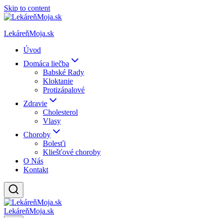
Skip to content
LekáreňMoja.sk
Úvod
Domáca liečba
Babské Rady
Kloktanie
Protizápalové
Zdravie
Cholesterol
Vlasy
Choroby
Bolesťi
Kliešťové choroby
O Nás
Kontakt
LekáreňMoja.sk