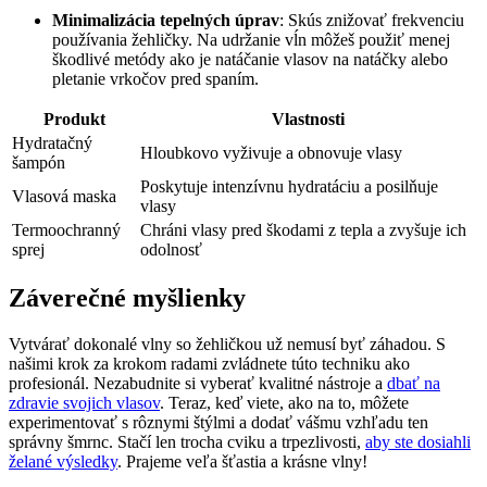
Minimalizácia tepelných úprav
: Skús znižovať frekvenciu
používania žehličky. Na udržanie vĺn môžeš použiť menej
škodlivé metódy ako je natáčanie vlasov na natáčky alebo
pletanie vrkočov pred spaním.
Produkt
Vlastnosti
Hydratačný
Hloubkovo vyživuje a obnovuje vlasy
šampón
Poskytuje intenzívnu hydratáciu a posilňuje
Vlasová maska
vlasy
Termoochranný
Chráni vlasy pred škodami z tepla a zvyšuje ich
sprej
odolnosť
Záverečné myšlienky
Vytvárať dokonalé vlny so žehličkou už nemusí byť záhadou. S
našimi krok za krokom radami zvládnete túto techniku ako
profesionál. Nezabudnite si vyberať kvalitné nástroje a
dbať na
zdravie svojich vlasov
. Teraz, keď viete, ako na to, môžete
experimentovať s rôznymi štýlmi a dodať vášmu vzhľadu ten
správny šmrnc. Stačí len trocha cviku a trpezlivosti,
aby ste dosiahli
želané výsledky
. Prajeme veľa šťastia a krásne vlny!