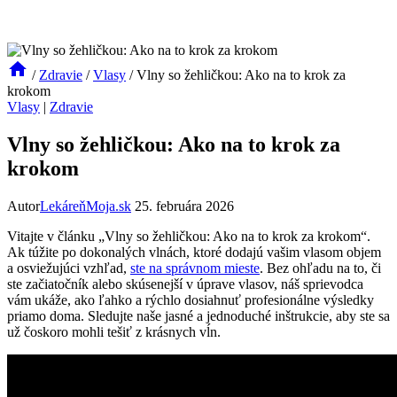
/
Zdravie
/
Vlasy
/
Vlny so žehličkou: Ako na to krok za
krokom
Vlasy
|
Zdravie
Vlny so žehličkou: Ako na to krok za
krokom
Autor
LekáreňMoja.sk
25. februára 2026
Vitajte v článku „Vlny so žehličkou: Ako na to krok za krokom“.
Ak túžite po dokonalých vlnách, ktoré dodajú vašim vlasom objem
a osviežujúci vzhľad,
ste na správnom mieste
. Bez ohľadu na to, či
ste začiatočník alebo skúsenejší v úprave vlasov, náš sprievodca
vám ukáže, ako ľahko a rýchlo dosiahnuť profesionálne výsledky
priamo doma. Sledujte naše jasné a jednoduché inštrukcie, aby ste sa
už čoskoro mohli tešiť z krásnych vĺn.