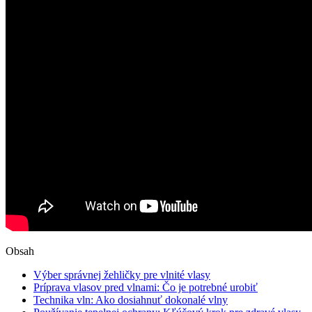
Obsah
Výber správnej žehličky pre vlnité vlasy
Príprava vlasov pred vlnami: Čo je potrebné urobiť
Technika vln: Ako dosiahnuť dokonalé vlny