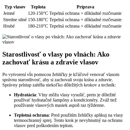
Typ vlasov
Teplota
Príprava
Jemné
120-150°C
Tepelná ochrana + dôkladné rozčesanie
Stredne silné
150-180°C
Tepelná ochrana + dôkladné rozčesanie
Hrubé
180-210°C
Tepelná ochrana + dôkladné rozčesanie
Starostlivosť o vlasy po vlnách: Ako
zachovať krásu a zdravie vlasov
Po vytvorení vĺn pomocou žehličky je kľúčové venovať vlasom
správnu starostlivosť, aby si zachovali svoju krásu a zdravie.
Správny prístup zahŕňa niekoľko dôležitých krokov a techník:
Hydratácia
: Vlny môžu vlasy vysušiť, preto je dôležité
používať hydratačné šampóny a kondicionéry. Zváž tiež
používanie vlasových masiek aspoň raz týždenne.
Teplotná ochrana
: Pred použitím žehličky aplikuj na vlasy
termoochranný sprej. Tento krok je nevyhnutný na ochranu
vlasov pred poškodením teplom.