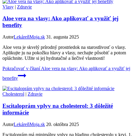
Vlasy
|
Zdravie
Aloe vera na vlasy: Ako aplikovať a využiť jej
benefity
Autor
LekáreňMoja.sk
31. augusta 2025
Aloe vera je skvelý prírodný prostriedok na starostlivosť o vlasy.
Aplikujte ju na pokožku hlavy a vlasy, nechajte pôsobiť a potom
opláchnite. Užite si jej hydratačné a liečivé vlastnosti!
Pokračovať v čítaní
Aloe vera na vlasy: Ako aplikovať a využiť jej
benefity
Cholesterol
|
Zdravie
Escitaloprám vplyv na cholesterol: 3 dôležité
informácie
Autor
LekáreňMoja.sk
20. októbra 2025
Escitaloprám má minimálny vplyv na hladinu cholesterolu v krvi. 1.