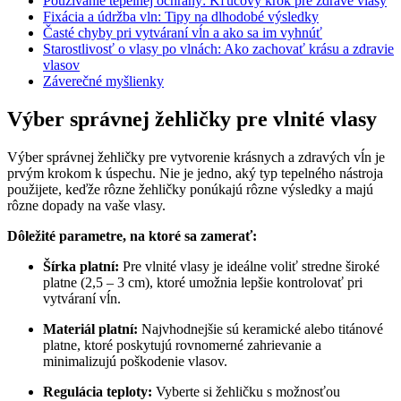
Používanie tepelnej ochrany: Kľúčový krok pre zdravé vlasy
Fixácia a údržba vln: Tipy na dlhodobé výsledky
Časté chyby pri vytváraní vĺn a ako sa im vyhnúť
Starostlivosť o vlasy po vlnách: Ako zachovať krásu a zdravie
vlasov
Záverečné myšlienky
Výber správnej žehličky pre vlnité vlasy
Výber správnej žehličky pre vytvorenie krásnych a zdravých vĺn je
prvým krokom k úspechu. Nie je jedno, aký typ tepelného nástroja
použijete, keďže rôzne žehličky ponúkajú rôzne výsledky a majú
rôzne dopady na vaše vlasy.
Dôležité parametre, na ktoré sa zamerať:
Šírka platní:
Pre vlnité vlasy je ideálne voliť stredne široké
platne (2,5 – 3 cm), ktoré umožnia lepšie kontrolovať pri
vytváraní vĺn.
Materiál platní:
Najvhodnejšie sú keramické alebo titánové
platne, ktoré poskytujú rovnomerné zahrievanie a
minimalizujú poškodenie vlasov.
Regulácia teploty:
Vyberte si žehličku s možnosťou