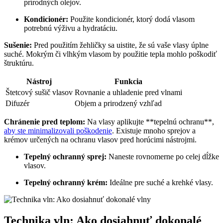
prírodných olejov.
Kondicionér:
Použite kondicionér, ktorý dodá vlasom
potrebnú výživu a hydratáciu.
Sušenie:
Pred použitím žehličky sa uistite, že sú vaše vlasy úplne
suché. Mokrým či vlhkým vlasom by použitie tepla mohlo poškodiť
štruktúru.
Nástroj
Funkcia
Štetcový sušič vlasov
Rovnanie a uhladenie pred vlnami
Difuzér
Objem a prirodzený vzhľad
Chránenie pred teplom:
Na vlasy aplikujte **tepelnú ochranu**,
aby ste minimalizovali poškodenie
. Existuje mnoho sprejov a
krémov určených na ochranu vlasov pred horúcimi nástrojmi.
Tepelný ochranný sprej:
Naneste rovnomerne po celej dĺžke
vlasov.
Tepelný ochranný krém:
Ideálne pre suché a krehké vlasy.
Technika vln: Ako dosiahnuť dokonalé