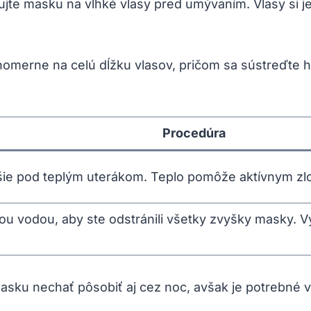
ujte masku na vlhké vlasy pred umývaním. Vlasy si je
nomerne na celú dĺžku vlasov, pričom sa sústreďte h
Procedúra
šie pod teplým uterákom. Teplo pomôže aktívnym zlo
ou vodou, aby ste odstránili všetky zvyšky masky. V
sku nechať pôsobiť aj cez noc, avšak je potrebné v