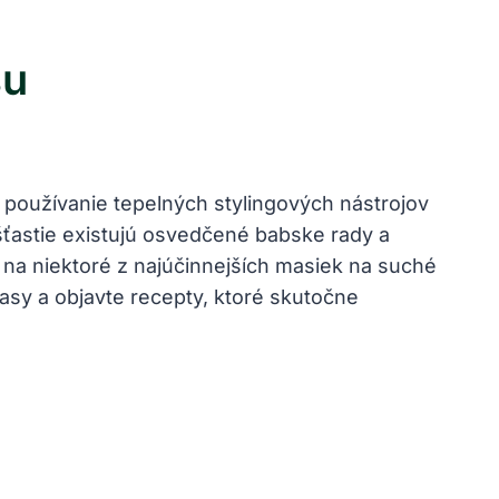
su
používanie tepelných stylingových nástrojov
ašťastie existujú osvedčené babske rady a
 na niektoré z najúčinnejších masiek na suché
vlasy a objavte recepty, ktoré skutočne