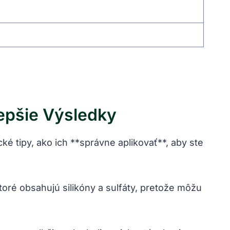
epšie Výsledky
cké tipy, ako ich **správne aplikovať**, aby ste
oré obsahujú silikóny a sulfáty, pretože môžu