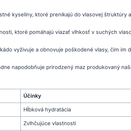
stné kyseliny, ktoré prenikajú do vlasovej štruktúry 
nosti, ktoré pomáhajú viazať vlhkosť v suchých vlaso
vokádo vyživuje a obnovuje poškodené vlasy, čím im 
riadne napodobňuje prirodzený maz produkovaný naš
Účinky
Hĺbková hydratácia
Zvlhčujúce vlastnosti