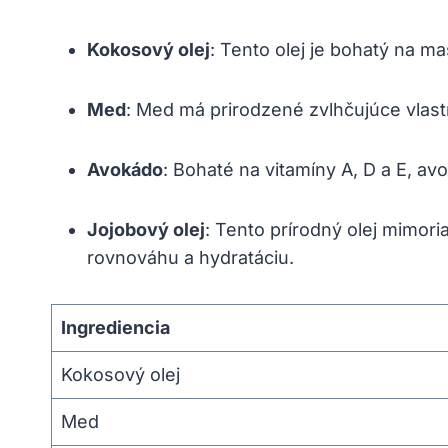
Kokosový olej
: Tento olej je bohatý na ma
Med
: Med má prirodzené zvlhčujúce vlast
Avokádo
: Bohaté na vitamíny A, D a E, a
Jojobový olej
: Tento prírodný olej mimo
rovnováhu a hydratáciu.
Ingrediencia
Kokosový olej
Med