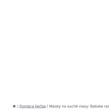
/
Domáca liečba
/
Masky na suché vlasy: Babske ra