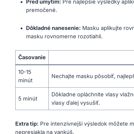
Pred umytím:
Pre najlepšie výsledky aplik
premočené.
Dôkladné nanesenie:
Masku aplikujte rov
masku rovnomerne rozotiahli.
Časovanie
10-15
Nechajte masku pôsobiť, najlep
minút
Dôkladne opláchnite vlasy vlažn
5 minút
vlasy ďalej vysušiť.
Extra tip:
Pre intenzívnejší výsledok môžete ma
nepresiakla na vankúš.