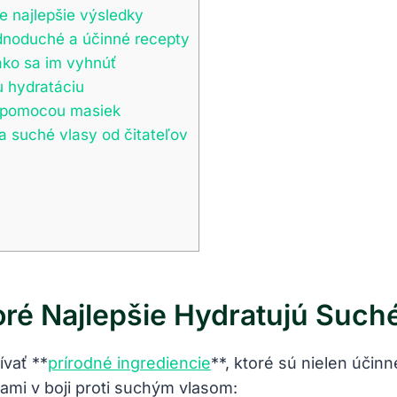
e najlepšie výsledky
dnoduché a účinné recepty
ako sa im vyhnúť
u hydratáciu
sy pomocou masiek
a suché vlasy od čitateľov
oré Najlepšie Hydratujú Such
ívať **
prírodné ingrediencie
**, ktoré sú nielen účinn
ami v boji proti suchým vlasom: