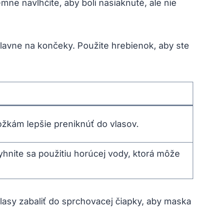
mne navlhčite, aby boli nasiaknuté, ale nie
lavne na končeky. Použite hrebienok, aby ste
žkám lepšie preniknúť do vlasov.
yhnite sa použitiu horúcej vody, ktorá môže
lasy zabaliť do sprchovacej čiapky, aby maska