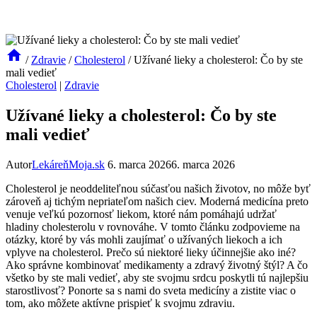
/
Zdravie
/
Cholesterol
/
Užívané lieky a cholesterol: Čo by ste
mali vedieť
Cholesterol
|
Zdravie
Užívané lieky a cholesterol: Čo by ste
mali vedieť
Autor
LekáreňMoja.sk
6. marca 2026
6. marca 2026
Cholesterol je neoddeliteľnou súčasťou našich životov, no môže byť
zároveň aj tichým nepriateľom našich ciev. Moderná medicína preto
venuje veľkú pozornosť liekom, ktoré nám pomáhajú udržať
hladiny cholesterolu v rovnováhe. V tomto článku zodpovieme na
otázky, ktoré by vás mohli zaujímať o užívaných liekoch a ich
vplyve na cholesterol. Prečo sú niektoré lieky účinnejšie ako iné?
Ako správne kombinovať medikamenty a zdravý životný štýl? A čo
všetko by ste mali vedieť, aby ste svojmu srdcu poskytli tú najlepšiu
starostlivosť? Ponorte sa s nami do sveta medicíny a zistite viac o
tom, ako môžete aktívne prispieť k svojmu zdraviu.