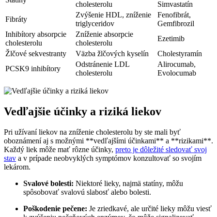
cholesterolu
Simvastatín
Zvýšenie HDL, zníženie
Fenofibrát,
Fibráty
triglyceridov
Gemfibrozil
Inhibítory absorpcie
Zníženie absorpcie
Ezetimib
cholesterolu
cholesterolu
Žlčové sekvestranty
Väzba žlčových kyselín
Cholestyramín
Odstránenie LDL
Alirocumab,
PCSK9 inhibítory
cholesterolu
Evolocumab
Vedľajšie účinky a riziká liekov
Pri užívaní liekov na zníženie cholesterolu by ste mali byť
oboznámení aj s možnými **vedľajšími účinkami** a **rizikami**.
Každý liek môže mať rôzne účinky,
preto je dôležité sledovať svoj
stav
a v prípade neobvyklých symptómov konzultovať so svojím
lekárom.
Svalové bolesti:
Niektoré lieky, najmä statíny, môžu
spôsobovať svalovú slabosť alebo bolesti.
Poškodenie pečene:
Je zriedkavé, ale určité lieky môžu viesť