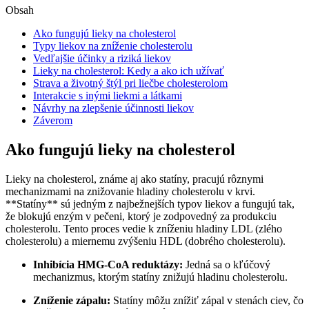
Obsah
Ako fungujú lieky na cholesterol
Typy liekov na zníženie cholesterolu
Vedľajšie účinky a riziká liekov
Lieky na cholesterol: Kedy a ako ich užívať
Strava a životný štýl pri liečbe cholesterolom
Interakcie s inými liekmi a látkami
Návrhy na zlepšenie účinnosti liekov
Záverom
Ako fungujú lieky na cholesterol
Lieky na cholesterol, známe aj ako statíny, pracujú rôznymi
mechanizmami na znižovanie hladiny cholesterolu v krvi.
**Statíny** sú jedným z najbežnejších typov liekov a fungujú tak,
že blokujú enzým v pečeni, ktorý je zodpovedný za produkciu
cholesterolu. Tento proces vedie k zníženiu hladiny LDL (zlého
cholesterolu) a miernemu zvýšeniu HDL (dobrého cholesterolu).
Inhibícia HMG-CoA reduktázy:
Jedná sa o kľúčový
mechanizmus, ktorým statíny znižujú hladinu cholesterolu.
Zníženie zápalu:
Statíny môžu znížiť zápal v stenách ciev, čo