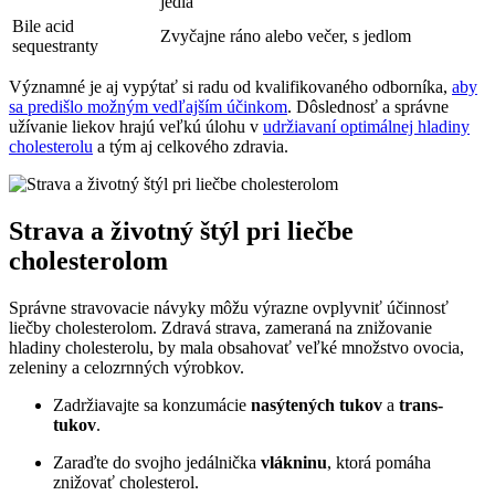
jedla
Bile acid
Zvyčajne ráno alebo večer, s jedlom
sequestranty
Významné je aj vypýtať si radu od kvalifikovaného odborníka,
aby
sa predišlo možným vedľajším účinkom
. Dôslednosť a správne
užívanie liekov hrajú veľkú úlohu v
udržiavaní optimálnej hladiny
cholesterolu
a tým aj celkového zdravia.
Strava a životný štýl pri liečbe
cholesterolom
Správne stravovacie návyky môžu výrazne ovplyvniť účinnosť
liečby cholesterolom. Zdravá strava, zameraná na znižovanie
hladiny cholesterolu, by mala obsahovať veľké množstvo ovocia,
zeleniny a celozrnných výrobkov.
Zadržiavajte sa konzumácie
nasýtených tukov
a
trans-
tukov
.
Zaraďte do svojho jedálnička
vlákninu
, ktorá pomáha
znižovať cholesterol.