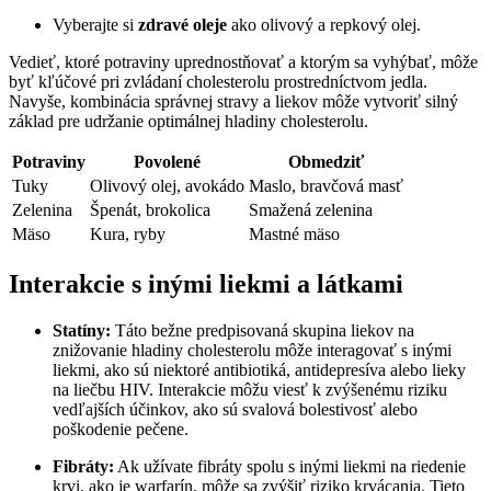
Vyberajte si
zdravé oleje
ako olivový a repkový olej.
Vedieť, ktoré potraviny uprednostňovať a ktorým sa vyhýbať, môže
byť kľúčové pri zvládaní cholesterolu prostredníctvom jedla.
Navyše, kombinácia správnej stravy a liekov môže vytvoriť silný
základ pre udržanie optimálnej hladiny cholesterolu.
Potraviny
Povolené
Obmedziť
Tuky
Olivový olej, avokádo
Maslo, bravčová masť
Zelenina
Špenát, brokolica
Smažená zelenina
Mäso
Kura, ryby
Mastné mäso
Interakcie s inými liekmi a látkami
Statíny:
Táto bežne predpisovaná skupina liekov na
znižovanie hladiny cholesterolu môže interagovať s inými
liekmi, ako sú niektoré antibiotiká, antidepresíva alebo lieky
na liečbu HIV. Interakcie môžu viesť k zvýšenému riziku
vedľajších účinkov, ako sú svalová bolestivosť alebo
poškodenie pečene.
Fibráty:
Ak užívate fibráty spolu s inými liekmi na riedenie
krvi, ako je warfarín, môže sa zvýšiť riziko krvácania. Tieto