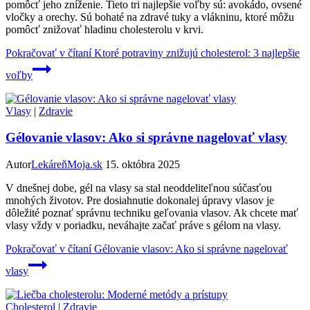
pomôcť jeho zníženie. Tieto tri najlepšie voľby sú: avokádo, ovsené
vločky a orechy. Sú bohaté na zdravé tuky a vlákninu, ktoré môžu
pomôcť znižovať hladinu cholesterolu v krvi.
Pokračovať v čítaní
Ktoré potraviny znižujú cholesterol: 3 najlepšie
voľby
Vlasy
|
Zdravie
Gélovanie vlasov: Ako si správne nagelovať vlasy
Autor
LekáreňMoja.sk
15. októbra 2025
V dnešnej dobe, gél na vlasy sa stal neoddeliteľnou súčasťou
mnohých životov. Pre dosiahnutie dokonalej úpravy vlasov je
dôležité poznať správnu techniku geľovania vlasov. Ak chcete mať
vlasy vždy v poriadku, neváhajte začať práve s gélom na vlasy.
Pokračovať v čítaní
Gélovanie vlasov: Ako si správne nagelovať
vlasy
Cholesterol
|
Zdravie