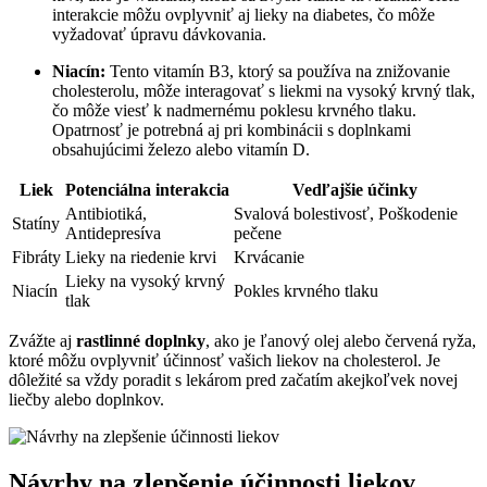
interakcie môžu ovplyvniť aj lieky na diabetes, čo môže
vyžadovať úpravu dávkovania.
Niacín:
Tento vitamín B3, ktorý sa používa na znižovanie
cholesterolu, môže interagovať s liekmi na vysoký krvný tlak,
čo môže viesť k nadmernému poklesu krvného tlaku.
Opatrnosť je potrebná aj pri kombinácii s doplnkami
obsahujúcimi železo alebo vitamín D.
Liek
Potenciálna interakcia
Vedľajšie účinky
Antibiotiká,
Svalová bolestivosť, Poškodenie
Statíny
Antidepresíva
pečene
Fibráty
Lieky na riedenie krvi
Krvácanie
Lieky na vysoký krvný
Niacín
Pokles krvného tlaku
tlak
Zvážte aj
rastlinné doplnky
, ako je ľanový olej alebo červená ryža,
ktoré môžu ovplyvniť účinnosť vašich liekov na cholesterol. Je
dôležité sa vždy poradit s lekárom pred začatím akejkoľvek novej
liečby alebo doplnkov.
Návrhy na zlepšenie účinnosti liekov