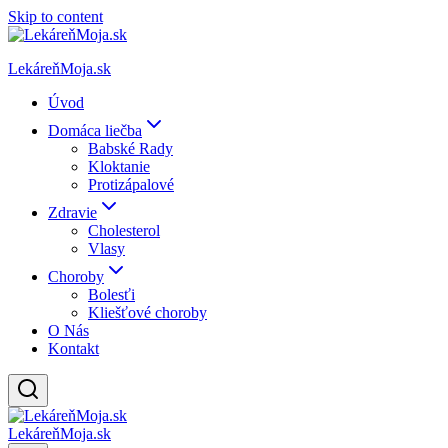
Skip to content
LekáreňMoja.sk
Úvod
Domáca liečba
Babské Rady
Kloktanie
Protizápalové
Zdravie
Cholesterol
Vlasy
Choroby
Bolesťi
Kliešťové choroby
O Nás
Kontakt
LekáreňMoja.sk