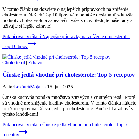
V tomto článku sa dozviete o najlepších prípravkoch na zníženie
cholesterolu. Našich Top 10 tipov vám pomôže dosiahnuť zdravšie
hodnoty cholesterolu a zabezpečiť vaše srdce. Sledujte naše rady a
užívajte si lepšie zdravie!
Pokračovať v čítaní
Najlepšie prípravky na zníženie cholesterolu:
Top 10 tipov
Cholesterol
|
Zdravie
Čínske jedlá vhodné pri cholesterole: Top 5 receptov
Autor
LekáreňMoja.sk
15. júla 2025
Čínska kuchyňa ponúka množstvo zdravých a chutných jedál, ktoré
sú vhodné pre zníženie hladiny cholesterolu. V tomto článku nájdete
top 5 receptov na Čínske jedlá pri cholesterole. Buďte fit a zdraví s
týmito lahôdkami!
Pokračovať v čítaní
Čínske jedlá vhodné pri cholesterole: Top 5
receptov