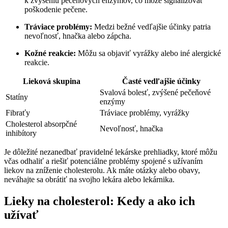
k zvýšeniu pečeňových enzýmov, čo môže signalizovať
poškodenie pečene.
Tráviace problémy:
Medzi bežné vedľajšie účinky patria
nevoľnosť, hnačka alebo zápcha.
Kožné reakcie:
Môžu sa objaviť vyrážky alebo iné alergické
reakcie.
Lieková skupina
Časté vedľajšie účinky
Svalová bolesť, zvýšené pečeňové
Statíny
enzýmy
Fibraťy
Tráviace problémy, vyrážky
Cholesterol absorpčné
Nevoľnosť, hnačka
inhibítory
Je dôležité nezanedbať pravidelné lekárske prehliadky, ktoré môžu
včas odhaliť a riešiť potenciálne problémy spojené s užívaním
liekov na zníženie cholesterolu. Ak máte otázky alebo obavy,
neváhajte sa obrátiť na svojho lekára alebo lekárnika.
Lieky na cholesterol: Kedy a ako ich
užívať