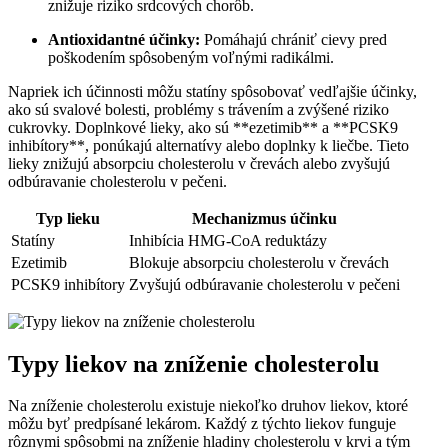
znižuje riziko srdcových chorôb.
Antioxidantné účinky:
Pomáhajú chrániť cievy pred
poškodením spôsobeným voľnými radikálmi.
Napriek ich účinnosti môžu statíny spôsobovať vedľajšie účinky,
ako sú svalové bolesti, problémy s trávením a zvýšené riziko
cukrovky. Doplnkové lieky, ako sú **ezetimib** a **PCSK9
inhibítory**, ponúkajú alternatívy alebo doplnky k liečbe. Tieto
lieky znižujú absorpciu cholesterolu v črevách alebo zvyšujú
odbúravanie cholesterolu v pečeni.
Typ lieku
Mechanizmus účinku
Statíny
Inhibícia HMG-CoA reduktázy
Ezetimib
Blokuje absorpciu cholesterolu v črevách
PCSK9 inhibítory
Zvyšujú odbúravanie cholesterolu v pečeni
Typy liekov na zníženie cholesterolu
Na zníženie cholesterolu existuje niekoľko druhov liekov, ktoré
môžu byť predpísané lekárom. Každý z týchto liekov funguje
rôznymi spôsobmi na zníženie hladiny cholesterolu v krvi a tým