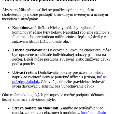
Aby sa zvýšila účinnosť liekov používaných na reguláciu
cholesterolu, je možné pristúpiť k niektorým overeným a účinným
metódam a stratégiám:
Kombinovaná liečba:
Niekedy môže byť výhodné
kombinovať rôzne typy liekov. Napríklad spojenie statínov s
fibrátmi alebo ezetimibom môže priniesť lepšie výsledky v
znižovaní hladín LDL cholesterolu.
Zmena dávkovania:
Dávkovanie liekov na cholesterol môže
byť upravené na základe individuálnej odozvy pacienta na
liečbu. Lekár môže postupne zvyšovať alebo znižovať dávky
podľa potreby.
Užívací režim:
Dodržiavajte pokyny pre užívanie liekov –
napríklad niektoré lieky je potrebné užívať s jedlom,
iné na
prázdny žalúdok
. Zároveň je dôležité pravidelne sledovať
svoju dávkovaciu schému bez vynechávania dávok.
Okrem farmakologických prístupov je možné podporiť účinnosť
liečby zmenami v životnom štýle:
Strava bohatá na vlákninu:
Zahrňte do jedálnička viac
ovocia, zeleniny a celozrnných produktov,
ktoré pomáhajú