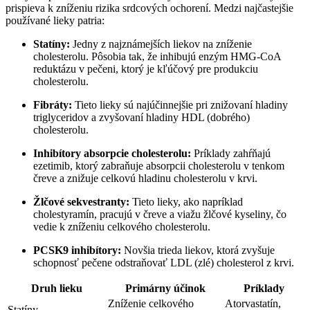
prispieva k zníženiu rizika srdcových ochorení. Medzi najčastejšie
používané lieky patria:
Statíny:
Jedny z najznámejších liekov na zníženie
cholesterolu. Pôsobia tak, že inhibujú enzým HMG-CoA
reduktázu v pečeni, ktorý je kľúčový pre produkciu
cholesterolu.
Fibráty:
Tieto lieky sú najúčinnejšie pri znižovaní hladiny
triglyceridov a zvyšovaní hladiny HDL (dobrého)
cholesterolu.
Inhibítory absorpcie cholesterolu:
Príklady zahŕňajú
ezetimib, ktorý zabraňuje absorpcii cholesterolu v tenkom
čreve a znižuje celkovú hladinu cholesterolu v krvi.
Žlčové sekvestranty:
Tieto lieky, ako napríklad
cholestyramín, pracujú v čreve a viažu žlčové kyseliny, čo
vedie k zníženiu celkového cholesterolu.
PCSK9 inhibítory:
Novšia trieda liekov, ktorá zvyšuje
schopnosť pečene odstraňovať LDL (zlé) cholesterol z krvi.
Druh lieku
Primárny účinok
Príklady
Zníženie celkového
Atorvastatín,
Statíny