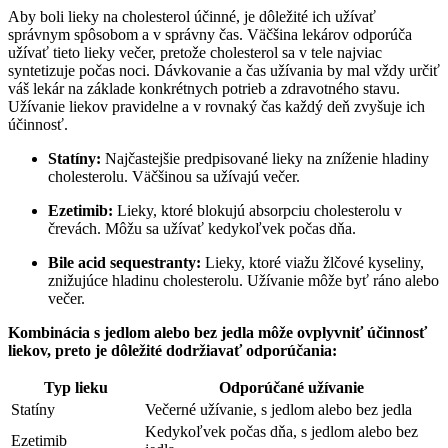
Aby boli lieky na cholesterol účinné, je dôležité ich užívať
správnym spôsobom a v správny čas. Väčšina lekárov odporúča
užívať tieto lieky večer, pretože cholesterol sa v tele najviac
syntetizuje počas noci. Dávkovanie a čas užívania by mal vždy určiť
váš lekár na základe konkrétnych potrieb a zdravotného stavu.
Užívanie liekov pravidelne a v rovnaký čas každý deň zvyšuje ich
účinnosť.
Statíny:
Najčastejšie predpisované lieky na zníženie hladiny
cholesterolu. Väčšinou sa užívajú večer.
Ezetimib:
Lieky, ktoré blokujú absorpciu cholesterolu v
črevách. Môžu sa užívať kedykoľvek počas dňa.
Bile acid sequestranty:
Lieky, ktoré viažu žlčové kyseliny,
znižujúce hladinu cholesterolu. Užívanie môže byť ráno alebo
večer.
Kombinácia s jedlom alebo bez jedla môže ovplyvniť účinnosť
liekov, preto je dôležité dodržiavať odporúčania:
Typ lieku
Odporúčané užívanie
Statíny
Večerné užívanie, s jedlom alebo bez jedla
Kedykoľvek počas dňa, s jedlom alebo bez
Ezetimib