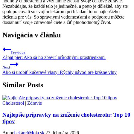
hodnoty cholesterolu a významne zlepšiť svoje celkové zdravie.
Nezabúdajte, že každé telo je jedinečné, a preto je dôležité, aby ste
spolupracovali so svojím lekárom pri hľadaní toho najlepšieho
riešenia pre vás. So správnymi vedomosťami a podporou môžete
dosiahnuť svoje zdravotné ciele a žiť plnohodnotný život.
Navigácia v článku
Previous
Zápal pier: Ako sa ho zbaviť prírodnými prostriedkami
Next
Ako si urobiť kučeravé vlasy: Rýchly návod pre krásne vlny
Similar Posts
Cholesterol
|
Zdravie
Najlepšie prípravky na zníženie cholesterolu: Top 10
tipov
Autor
LekáreňMoja.sk
27. februára 2026