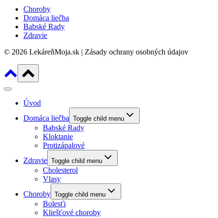
Choroby
Domáca liečba
Babské Rady
Zdravie
© 2026 LekáreňMoja.sk | Zásady ochrany osobných údajov
Úvod
Domáca liečba
Toggle child menu
Babské Rady
Kloktanie
Protizápalové
Zdravie
Toggle child menu
Cholesterol
Vlasy
Choroby
Toggle child menu
Bolesťi
Kliešťové choroby