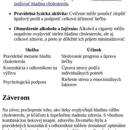
znižovať hladinu cholesterolu
.
Pravidelná fyzická aktivita:
Cvičenie môže pomôcť zlepšiť
lipidový profil a podporiť celkovú účinnosť liečby.
Obmedzenie alkoholu a fajčenia:
Alkohol a cigarety môžu
negatívne ovplyvniť nielen hladinu cholesterolu, ale aj
celkové zdravie, a preto je dôležité ich príjem minimalizovať.
Služba
Účinok
Pravidelné meranie hladín
Sledovanie progresu a úprava
cholesterolu
liečby
Konzultácia s odborníkom na
Úprava stravy podľa
výživu
individuálnych potrieb
Riešenie stresu a emocionálnych
Psychologická podpora
faktorov
Záverom
Na záver, pochopenie toho, ako lieky ovplyvňujú hladinu vášho
cholesterolu, je kľúčom k úspešnému riadeniu zdravia. S vhodnou
kombináciou liekovej terapie, zdravého životného štýlu a
pravidelných konzultácií s odborníkmi môžete dosiahnuť optimálne