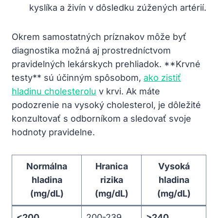
kyslíka a ‌živín ​v ​dôsledku ⁢zúžených artérií.
Okrem samostatných ​príznakov môže⁣ byť
diagnostika možná aj prostredníctvom
pravidelných lekárskych prehliadok. **Krvné
‌testy** sú účinným spôsobom,⁣
ako zistiť
hladinu cholesterolu
v krvi. Ak máte
podozrenie na vysoký cholesterol,⁣ je dôležité
konzultovať ⁢s odborníkom a sledovať svoje​
hodnoty pravidelne.
Normálna
Hranica
Vysoká‌
hladina
rizika
hladina⁣
⁤(mg/dL)
(mg/dL)
(mg/dL)
<200
200-239
>240