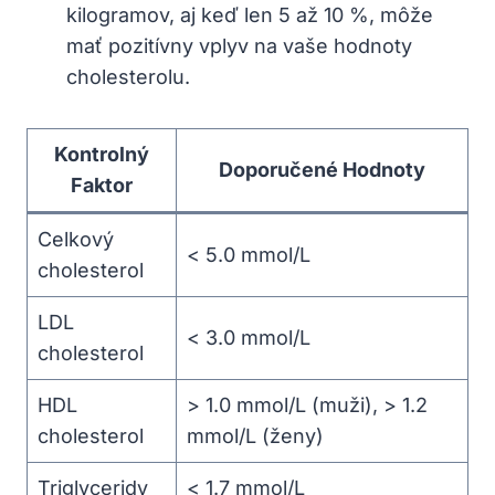
kilogramov,⁢ aj keď len 5 až 10 ‌%, ⁣môže
mať pozitívny vplyv na vaše‍ hodnoty
cholesterolu.
Kontrolný
Doporučené Hodnoty
Faktor
Celkový
< 5.0 mmol/L
cholesterol
LDL
< 3.0 mmol/L
cholesterol
HDL
> 1.0 mmol/L (muži), > 1.2
cholesterol
mmol/L (ženy)
Triglyceridy
< 1.7 mmol/L