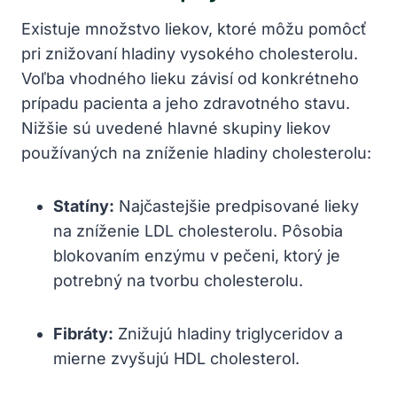
Existuje ‌množstvo liekov, ktoré môžu pomôcť
pri znižovaní hladiny vysokého cholesterolu.
Voľba vhodného lieku ‌závisí od konkrétneho⁣
prípadu pacienta a jeho zdravotného ⁣stavu.
Nižšie sú uvedené hlavné skupiny liekov
⁢používaných na zníženie hladiny ⁣cholesterolu:
Statíny:
Najčastejšie predpisované lieky
‌na zníženie LDL cholesterolu. ​Pôsobia
blokovaním enzýmu ​v pečeni, ktorý je ​
potrebný na ‍tvorbu cholesterolu.
Fibráty:
Znižujú hladiny triglyceridov a⁤
mierne ‍zvyšujú ‍HDL cholesterol.