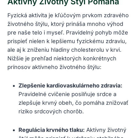
Aktívny Životný Štýl Pomáha
Fyzická ⁤aktivita je kľúčovým prvkom zdravého‌
životného štýlu, ktorý prináša​ mnoho výhod
pre naše telo i myseľ. Pravidelný pohyb môže
prispieť nielen k lepšiemu fyzickému zdraviu,
ale aj k zníženiu hladiny cholesterolu v krvi.
Nižšie je​ prehľad niektorých konkrétnych
prínosov‍ aktívneho životného štýlu:
Zlepšenie kardiovaskulárneho zdravia:
​
Pravidelné cvičenie posilňuje srdce a​
zlepšuje krvný obeh, čo pomáha znižovať
⁤riziko ‌srdcových chorôb.
Regulácia krvného ​tlaku:
Aktívny ‌životný