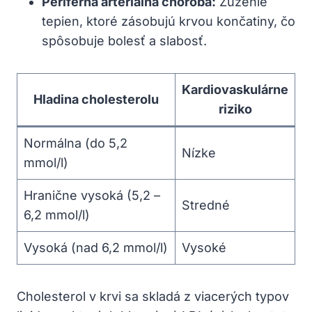
Periférna arteriálna choroba:
Zúženie⁢
tepien, ktoré ⁣zásobujú krvou ‍končatiny, čo
spôsobuje bolesť a slabosť.
Kardiovaskulárne​
Hladina cholesterolu
riziko
Normálna ⁣(do 5,2
Nízke
mmol/l)
Hranične vysoká (5,2 –
Stredné
6,2 mmol/l)
Vysoká (nad 6,2 mmol/l)
Vysoké
Cholesterol v ⁤krvi sa skladá z viacerých typov