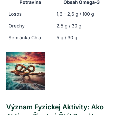
Potravina
Obsah Omega-3
Losos
1,6 – 2,6 g / ‍100 g
Orechy
2,5 g / 30 g
Semiánka‍ Chia
5 g / 30 g
Význam Fyzickej Aktivity: Ako