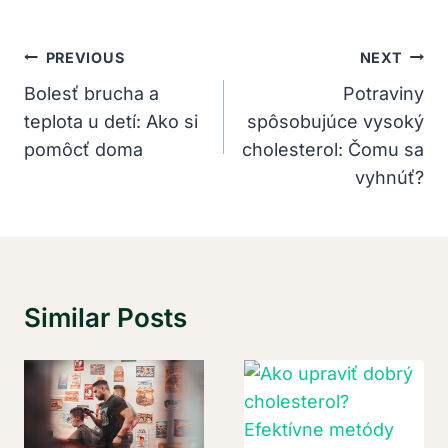
Navigácia
PREVIOUS
NEXT
V
Bolesť brucha a
Potraviny
teplota u detí: Ako si
spôsobujúce vysoký
Článku
pomôcť doma
cholesterol: Čomu sa
vyhnúť?
Similar Posts