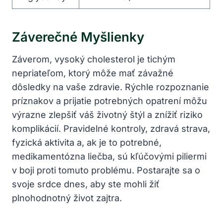
Záverečné Myšlienky
Záverom,⁢ vysoký ​cholesterol je tichým
nepriateľom, ktorý môže mať závažné
dôsledky na vaše zdravie. Rýchle rozpoznanie
príznakov a prijatie potrebných opatrení ‌môžu
výrazne‍ zlepšiť váš ⁢životný štýl a znížiť riziko
komplikácií. Pravidelné kontroly, zdravá strava,⁢
fyzická aktivita a, ‍ak je to potrebné,
medikamentózna liečba, sú‍ kľúčovými piliermi​
v boji proti tomuto problému. Postarajte sa o⁣
svoje srdce⁤ dnes, ⁣aby ⁢ste‍ mohli ⁣žiť
plnohodnotný život zajtra.