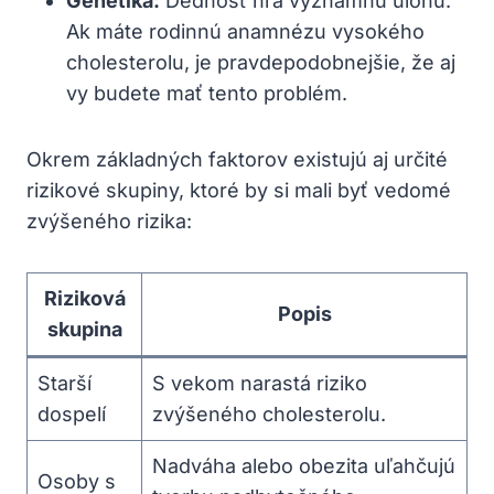
Genetika:
Dednosť hrá významnú úlohu.
Ak máte rodinnú⁤ anamnézu vysokého
cholesterolu, je pravdepodobnejšie, že aj
vy budete mať tento problém.
Okrem základných faktorov existujú aj určité ​
rizikové skupiny, ktoré by si mali byť vedomé
zvýšeného rizika:
Riziková
Popis
skupina
Starší
S vekom narastá riziko
⁢dospelí
zvýšeného cholesterolu.
Nadváha alebo obezita uľahčujú
Osoby s