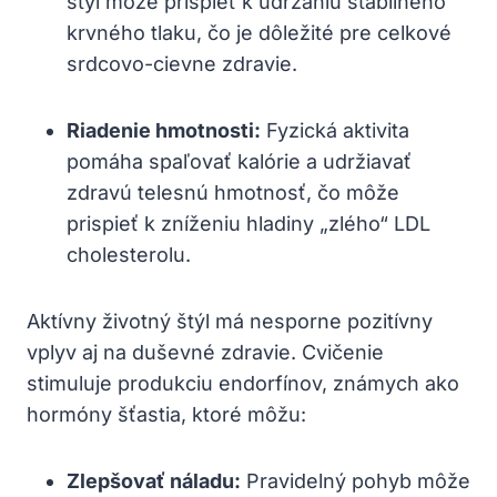
⁢štýl môže prispieť k udržaniu stabilného
krvného tlaku, ‍čo je dôležité pre celkové
srdcovo-cievne zdravie.
Riadenie hmotnosti:
Fyzická aktivita
pomáha ⁢spaľovať‌ kalórie a udržiavať
zdravú telesnú⁤ hmotnosť, čo môže⁤
prispieť k‌ zníženiu hladiny‌ „zlého“ LDL
cholesterolu.
Aktívny životný štýl má nesporne pozitívny
vplyv aj​ na duševné zdravie. Cvičenie
stimuluje produkciu endorfínov, známych ako​
hormóny šťastia, ktoré⁤ môžu: ‍
Zlepšovať⁣ náladu:
Pravidelný pohyb môže