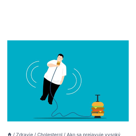
/
Zdravie
/
Cholesterol
/
Ako sa prejavuje vysoký