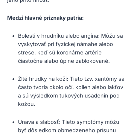
Medzi hlavné príznaky patria:
Bolesti⁢ v hrudníku alebo angína: Môžu sa
vyskytovať ‌pri⁤ fyzickej námahe alebo
strese, keď sú koronárne artérie
čiastočne alebo úplne zablokované.
Žlté hrudky na koži: Tieto tzv. ‌xantómy sa
často tvoria ⁤okolo očí, kolien alebo lakťov
a sú‍ výsledkom​ tukových usadenín pod
kožou.
Únava a slabosť: Tieto⁢ symptómy môžu
byť dôsledkom obmedzeného prísunu