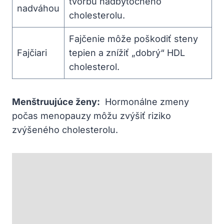
tvorbu nadbytočného
nadváhou
cholesterolu.
Fajčenie môže poškodiť steny
Fajčiari
tepien a znížiť „dobrý“ ⁣HDL
cholesterol.
Menštruujúce⁢ ženy:
⁢ Hormonálne⁤ zmeny
počas menopauzy môžu zvýšiť riziko
⁣zvýšeného cholesterolu.