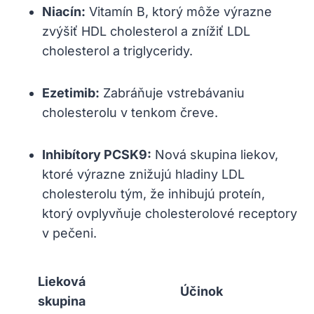
Niacín:
Vitamín⁣ B,⁤ ktorý môže výrazne
zvýšiť HDL cholesterol a‌ znížiť LDL⁤
cholesterol a triglyceridy.
Ezetimib:
Zabráňuje vstrebávaniu
cholesterolu v tenkom čreve.
Inhibítory PCSK9:
Nová skupina liekov,‍
ktoré ⁢výrazne znižujú hladiny LDL
⁤cholesterolu⁤ tým, že inhibujú proteín,
ktorý ovplyvňuje cholesterolové receptory
v pečeni.
Lieková
Účinok
‌skupina