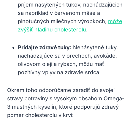
príjem nasýtených tukov, nachádzajúcich
sa napríklad ‌v červenom mäse a​
plnotučných mliečnych výrobkoch,
môže
zvýšiť hladinu cholesterolu
.
Pridajte zdravé tuky:
Nenásytené tuky,
⁤nachádzajúce sa ‍v orechoch, avokáde,
olivovom oleji ⁢a rybách, môžu mať
pozitívny vplyv na zdravie srdca.
Okrem toho odporúčame zaradiť do svojej
stravy potraviny s vysokým obsahom Omega-
3 mastných kyselín, ktoré​ podporujú zdravý
pomer ​cholesterolu v krvi: