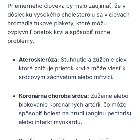
Priemerného človeka ‍by malo‍ zaujímať, že v
dôsledku vysokého cholesterolu sa v cievach
hromadia tukové plakety, ⁤ktoré môžu ​
ovplyvniť prietok krvi⁤ a spôsobiť rôzne
problémy.
Ateroskleróza:
Stuhnutie a⁤ zúženie ciev,
ktoré znižuje ⁣prietok krvi a môže ‍viesť k
srdcovým záchvatom‍ alebo mŕtvici.
Koronárna choroba srdca:
Zúženie alebo
blokovanie koronárnych artérií, čo môže⁤
spôsobiť bolesť⁣ na ​hrudi (anginu‍ pectoris)
alebo infarkt myokardu.