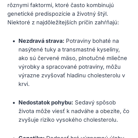
rôznymi faktormi, ⁤ktoré často​ kombinujú
genetické predispozície a životný štýl.
Niektoré ‍z najdôležitejších príčin zahŕňajú:
Nezdravá strava:
Potraviny bohaté na
nasýtené tuky a⁤ transmastné kyseliny,
ako sú červené mäso, plnotučné ‍mliečne
výrobky a⁤ spracované potraviny, môžu
výrazne zvyšovať hladinu cholesterolu v
krvi.
Nedostatok pohybu:
Sedavý spôsob‌
života môže viesť k nadváhe a obezite, čo
zvyšuje riziko vysokého cholesterolu.