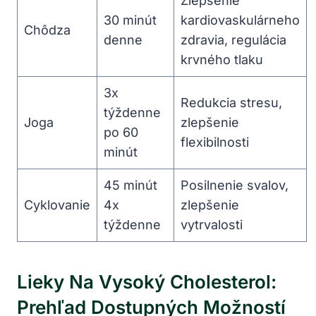
Zlepšenie
30 minút
kardiovaskulárneho
Chôdza
denne
zdravia, regulácia
krvného⁢ tlaku
3x
Redukcia stresu,
týždenne
Joga
zlepšenie
po 60
flexibilnosti
minút
45 minút
Posilnenie svalov,
Cyklovanie
4x
⁤zlepšenie
týždenne
vytrvalosti
Lieky Na Vysoký Cholesterol:
Prehľad Dostupných Možností