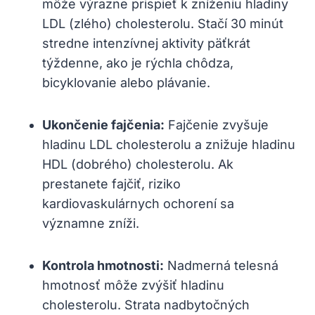
môže výrazne⁤ prispieť k zníženiu hladiny
LDL (zlého) cholesterolu. Stačí 30 minút
stredne intenzívnej aktivity ⁢päťkrát
týždenne,​ ako je ⁣rýchla chôdza,
bicyklovanie alebo plávanie.
Ukončenie fajčenia:
Fajčenie ​zvyšuje
hladinu LDL cholesterolu a⁢ znižuje‍ hladinu
HDL (dobrého) cholesterolu.​ Ak
prestanete fajčiť, riziko
kardiovaskulárnych ochorení sa
významne zníži.
Kontrola hmotnosti:
Nadmerná telesná
⁤hmotnosť môže zvýšiť hladinu
cholesterolu. Strata nadbytočných‌