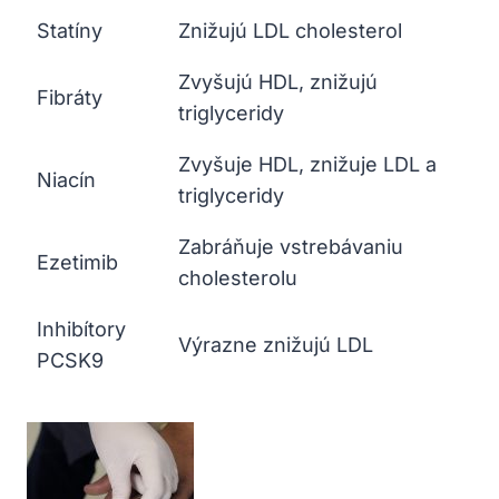
Statíny
Znižujú LDL⁢ cholesterol
Zvyšujú HDL,‌ znižujú
Fibráty
triglyceridy
Zvyšuje‌ HDL, znižuje LDL a
Niacín
⁣triglyceridy
Zabráňuje vstrebávaniu
Ezetimib
cholesterolu
Inhibítory
Výrazne‍ znižujú LDL
PCSK9