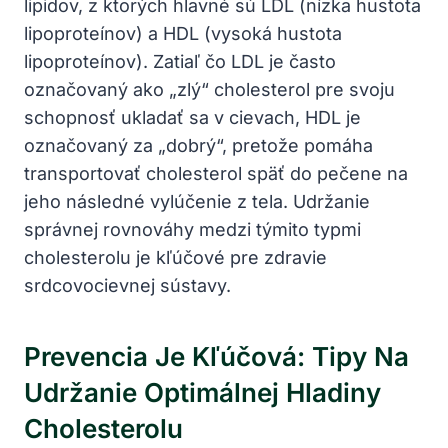
lipidov, z ktorých hlavné sú LDL‍ (nízka hustota
lipoproteínov) ‍a HDL (vysoká hustota
lipoproteínov). ‌Zatiaľ čo LDL je často
označovaný‌ ako „zlý“ cholesterol pre svoju‍
schopnosť ukladať sa v cievach, HDL je
označovaný za „dobrý“, pretože pomáha
transportovať cholesterol späť do pečene na
jeho‍ následné vylúčenie z tela. Udržanie
správnej rovnováhy medzi⁣ týmito typmi⁣
cholesterolu je‌ kľúčové pre zdravie
srdcovocievnej sústavy.
Prevencia ‍je Kľúčová: Tipy Na
Udržanie Optimálnej Hladiny
Cholesterolu