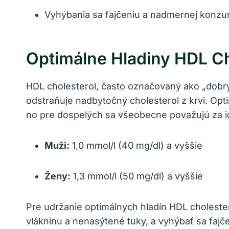
Vyhýbania sa fajčeniu a nadmernej konzum
Optimálne Hladiny HDL Ch
HDL cholesterol, často označovaný ako „dobrý
odstraňuje nadbytočný cholesterol z krvi. Opt
no pre dospelých sa všeobecne považujú za i
Muži:
1,0 mmol/l (40 mg/dl) a vyššie
Ženy:
1,3 mmol/l (50 mg/dl) a vyššie
Pre udržanie optimálnych hladín HDL cholester
vlákninu a nenasýtené tuky, a vyhýbať sa fajč