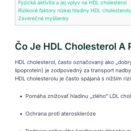
Fyzická aktivita a jej vplyv na HDL cholesterol
Rizikové faktory nízkej hladiny HDL cholesterol
Záverečné myšlienky
Čo Je HDL Cholesterol A 
HDL cholesterol, často označovaný ako „dobrý
lipoprotein) je zodpovedný za transport nadb
HDL cholesterolu je často spájaná s nižším r
Pomáha znižovať hladinu „zlého“ LDL chol
Ochrana proti ateroskleróze