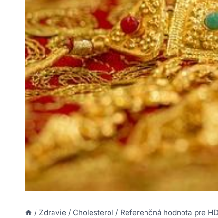
/
Zdravie
/
Cholesterol
/
Referenčná hodnota pre HDL