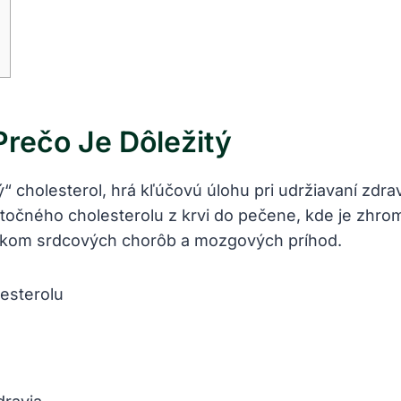
u
Prečo Je Dôležitý
“ cholesterol, hrá kľúčovú úlohu pri udržiavaní zdr
ytočného cholesterolu z krvi do pečene, kde je zhr
izikom srdcových chorôb a mozgových príhod.
esterolu