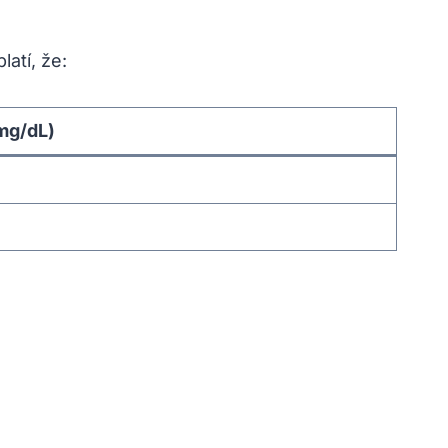
atí, že:
mg/dL)