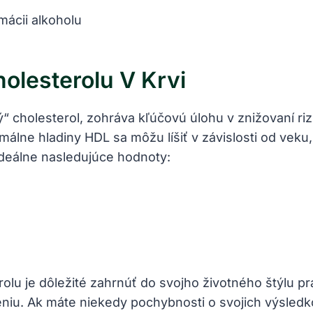
ácii alkoholu
olesterolu V Krvi
“ cholesterol, zohráva kľúčovú úlohu v znižovaní ri
imálne hladiny HDL sa môžu líšiť v závislosti od ve
deálne nasledujúce hodnoty:
olu je dôležité zahrnúť do svojho životného štýlu pr
eniu. Ak máte niekedy pochybnosti o svojich výsledk