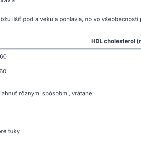
dravia
u líšiť podľa veku a pohlavia, no vo všeobecnosti pl
HDL cholesterol (
 60
 60
iahnuť rôznymi spôsobmi, vrátane:
ré tuky