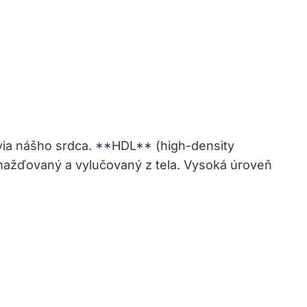
avia nášho srdca. **HDL** (high-density
omažďovaný a vylučovaný z tela. Vysoká úroveň