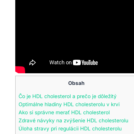
Obsah
Čo je HDL cholesterol a prečo je dôležitý
Optimálne hladiny HDL cholesterolu v krvi
Ako si správne merať HDL cholesterol
Zdravé návyky na zvýšenie HDL cholesterolu
Úloha stravy pri regulácii HDL cholesterolu