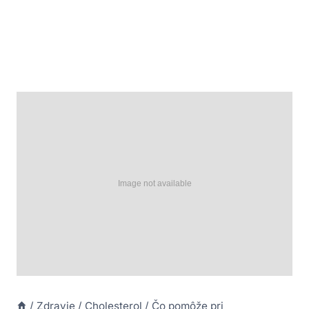
/
Zdravie
/
Cholesterol
/
Čo pomôže pri