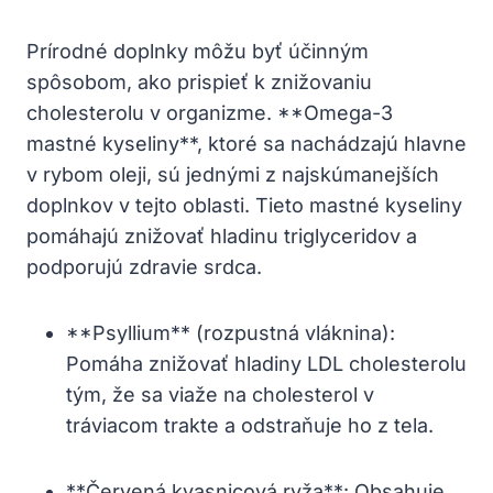
Prírodné doplnky môžu byť účinným
spôsobom, ako prispieť k znižovaniu
cholesterolu v organizme. **Omega-3
mastné kyseliny**, ktoré sa nachádzajú hlavne
v rybom oleji, sú jednými z najskúmanejších
doplnkov v tejto oblasti. Tieto mastné kyseliny
pomáhajú znižovať hladinu triglyceridov a
podporujú zdravie srdca.
**Psyllium** (rozpustná vláknina):
Pomáha znižovať hladiny LDL cholesterolu
tým, že sa viaže na cholesterol v
tráviacom trakte a odstraňuje ho z tela.
**Červená kvasnicová ryža**: Obsahuje