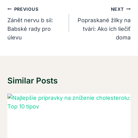
Navigácia
PREVIOUS
NEXT
V
Zánět nervu b sii:
Popraskané žilky na
Babské rady pro
tvári: Ako ich liečiť
Článku
úlevu
doma
Similar Posts