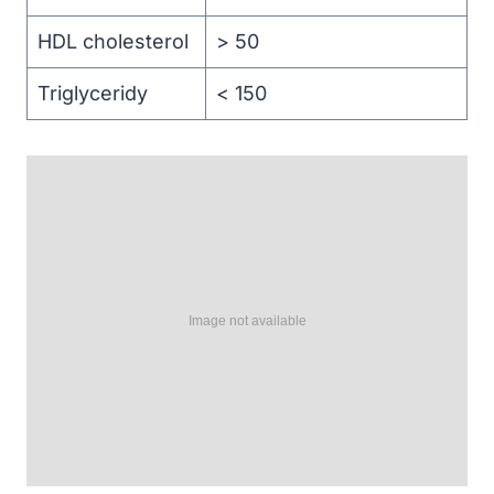
HDL cholesterol
> 50
Triglyceridy
< 150