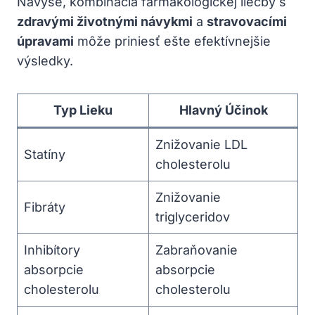
Navyše, kombinácia farmakologickej liečby s
zdravými životnými návykmi
a
stravovacími
úpravami
môže priniesť ešte efektívnejšie
výsledky.
Typ Lieku
Hlavný Účinok
Znižovanie LDL
Statíny
cholesterolu
Znižovanie
Fibráty
triglyceridov
Inhibítory
Zabraňovanie
absorpcie
absorpcie
cholesterolu
cholesterolu