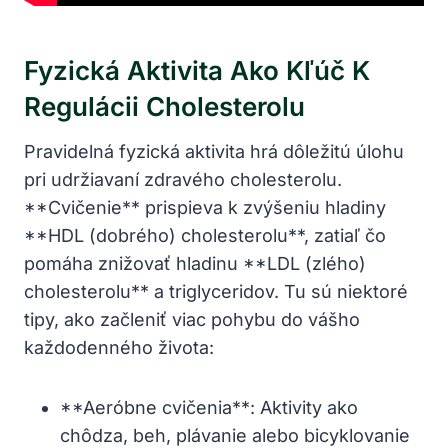
Fyzická Aktivita Ako Kľúč K
Regulácii Cholesterolu
Pravidelná fyzická aktivita hrá dôležitú úlohu
pri udržiavaní zdravého cholesterolu.
**Cvičenie** prispieva k zvýšeniu hladiny
**HDL (dobrého) cholesterolu**, zatiaľ čo
pomáha znižovať hladinu **LDL (zlého)
cholesterolu** a triglyceridov. Tu sú niektoré
tipy, ako začleniť viac pohybu do vášho
každodenného života:
**Aeróbne cvičenia**: Aktivity ako
chôdza, beh, plávanie alebo bicyklovanie