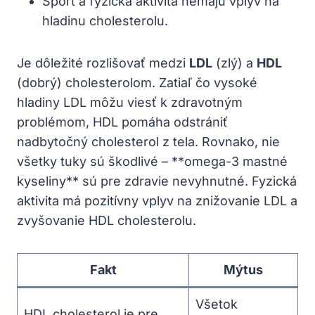
Šport a fyzická aktivita nemajú vplyv na
hladinu cholesterolu.
Je dôležité rozlišovať medzi
LDL
(zlý) a
HDL
(dobrý) cholesterolom. Zatiaľ čo vysoké
hladiny LDL môžu viesť k zdravotným
problémom, HDL pomáha odstrániť
nadbytočný cholesterol z tela. Rovnako, nie
všetky tuky sú škodlivé – **omega-3 mastné
kyseliny** sú pre zdravie nevyhnutné. Fyzická
aktivita má pozitívny vplyv na znižovanie LDL a
zvyšovanie HDL cholesterolu.
Fakt
Mýtus
Všetok
HDL cholesterol je pre