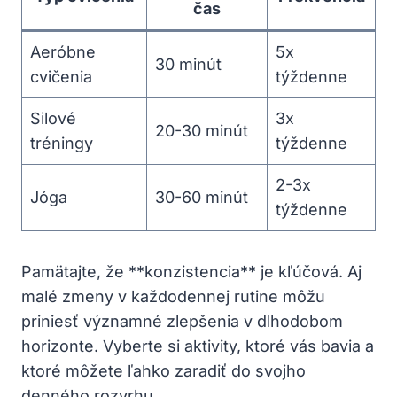
čas
Aeróbne
5x
30 minút
cvičenia
týždenne
Silové
3x
20-30 minút
tréningy
týždenne
2-3x
Jóga
30-60 minút
týždenne
Pamätajte, že **konzistencia** je kľúčová. Aj
malé zmeny v každodennej rutine môžu
priniesť významné zlepšenia v dlhodobom
horizonte. Vyberte si aktivity, ktoré vás bavia a
ktoré môžete ľahko zaradiť do svojho
denného rozvrhu.