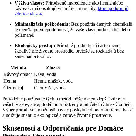
Výživa vlasov:
Prirodzené ingrediencie ‍ako ⁤henna‍ alebo
kávové zrná obsahujú vitamíny a minerály,
ktoré podporujú
zdravie vlasov
.
Minimalizácia‍ poškodeniu:
Bez ⁢použitia ⁤drsných chemikálií
je menšia pravdepodobnosť, že vaše vlasy budú ‌suché alebo
polámané.
Ekologický prístup:
Prírodné produkty sú často menej⁤
škodlivé pre ​životné⁤ prostredie, ⁤pretože sa rozkladajú ⁢bez
zanechania toxínov.
Metóda
Zložky
Kávový oplach
Káva, voda
Henna
Henna prášok, voda
Čierny čaj
Čierny čaj, voda
Pravidelné používanie týchto metód môže‍ nielen zlepšiť zdravie
vašich vlasov, ale aj dodá​ im ⁣prirodzený a‌ udržateľný tmavý⁣ odtieň.⁤
Výber ‍prírodných možností naviac poskytuje dlhodobú starostlivosť
a udržuje​ snahu o ‍ekologické a ​zdravé životné ⁢prostredie.
Skúsenosti a Odporúčania pre Domáce