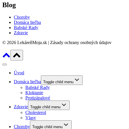
Blog
Choroby
Domáca liečba
Babské Rady
Zdravie
© 2026 LekáreňMoja.sk | Zásady ochrany osobných údajov
Úvod
Domáca liečba
Toggle child menu
Babské Rady
Kloktanie
Protizápalové
Zdravie
Toggle child menu
Cholesterol
Vlasy
Choroby
Toggle child menu