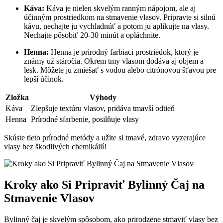
Káva:
Káva je nielen skvelým ranným nápojom, ale⁣ aj
účinným prostriedkom na ‌stmavenie vlasov. ‌Pripravte si silnú
kávu, ​nechajte⁢ ju vychladnúť a potom ju⁤ aplikujte na‍ vlasy.
Nechajte pôsobiť 20-30 minút a opláchnite.
Henna:
⁢Henna je prírodný farbiaci prostriedok, ⁤ktorý je⁢
známy už stáročia. Okrem tmy vlasom dodáva ‍aj objem ‍a
lesk. Môžete‍ ju zmiešať‍ s vodou‍ alebo citrónovou šťavou pre
lepší účinok.
Zložka
Výhody
Káva
Zlepšuje textúru vlasov, pridáva⁢ tmavší odtieň
Henna
Prírodné sfarbenie, posilňuje vlasy
Skúste tieto prírodné ​metódy ⁤a užite si tmavé, zdravo vyzerajúce
vlasy ‌bez​ škodlivých chemikálií!
Kroky ako⁣ Si ‌Pripraviť Bylinný Čaj na⁣
Stmavenie Vlasov
Bylinný čaj je skvelým spôsobom, ako prirodzene⁤ stmaviť ⁣vlasy bez‍