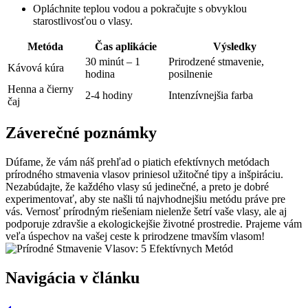
Opláchnite teplou⁣ vodou‍ a pokračujte s​ obvyklou
starostlivosťou o vlasy.
Metóda
Čas aplikácie
Výsledky
30 ⁤minút⁣ – 1
Prirodzené stmavenie,⁤
Kávová kúra
hodina
posilnenie
Henna ⁤a čierny
2-4⁣ hodiny
Intenzívnejšia farba
⁢čaj
Záverečné poznámky
Dúfame, že vám náš prehľad o piatich efektívnych metódach
prírodného stmavenia ‌vlasov priniesol ⁣užitočné tipy a inšpiráciu.
Nezabúdajte,‍ že ⁣každého⁢ vlasy sú‍ jedinečné, a preto je dobré
‌experimentovať, ⁢aby ste⁣ našli tú najvhodnejšiu‌ metódu práve‍ pre
‍vás. Vernosť prírodným ‌riešeniam nielenže šetrí vaše vlasy, ale aj
podporuje zdravšie a ekologickejšie životné prostredie. Prajeme‌ vám
veľa úspechov na vašej ceste k prirodzene tmavším vlasom!
Navigácia v článku