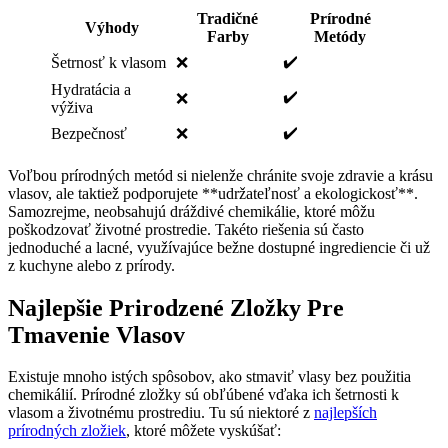
Tradičné
Prírodné
Výhody
‍Farby
Metódy
✔️
Šetrnosť ‌k ‌vlasom
❌
Hydratácia a
✔️
❌
výživa
✔️
Bezpečnosť
❌
Voľbou⁢ prírodných metód ⁢si nielenže chránite svoje zdravie⁤ a krásu
vlasov, ale taktiež podporujete **udržateľnosť a ekologickosť**.
Samozrejme,‍ neobsahujú dráždivé chemikálie, ⁤ktoré môžu
poškodzovať‌ životné prostredie. Takéto riešenia sú často
jednoduché a lacné, ⁣využívajúce⁤ bežne dostupné ingrediencie​ či už
z kuchyne⁤ alebo ⁣z prírody.
Najlepšie Prirodzené⁤ Zložky Pre
Tmavenie Vlasov
Existuje mnoho istých spôsobov, ⁢ako ‌stmaviť vlasy bez použitia⁣
chemikálií. Prírodné ‍zložky sú obľúbené vďaka ich šetrnosti⁣ k
‌vlasom a životnému prostrediu. ​Tu ‍sú niektoré z
najlepších
prírodných zložiek
, ktoré môžete⁣ vyskúšať: