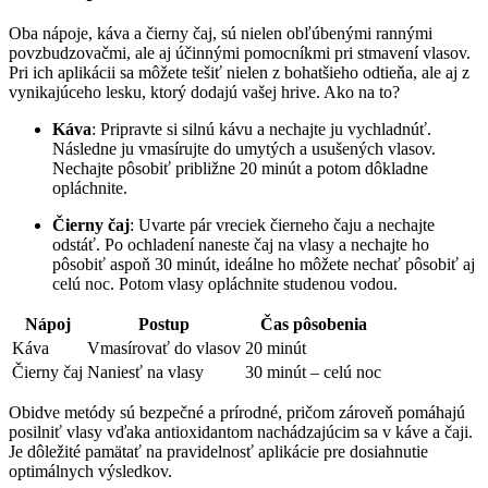
Oba ⁤nápoje,⁣ káva ⁣a čierny čaj,‌ sú ⁣nielen obľúbenými rannými
povzbudzovačmi, ale ⁤aj účinnými pomocníkmi pri stmavení‍ vlasov.
Pri ich⁤ aplikácii ⁣sa môžete tešiť nielen ⁤z bohatšieho odtieňa, ale ‌aj z
⁣vynikajúceho lesku, ktorý dodajú vašej‍ hrive. Ako na ​to?
Káva
: Pripravte ⁣si ⁢silnú kávu‌ a​ nechajte ju vychladnúť.
Následne ju vmasírujte do umytých a ‌usušených vlasov.
Nechajte pôsobiť približne 20 minút a ‌potom‌ dôkladne⁤
opláchnite.
Čierny čaj
: Uvarte pár vreciek čierneho čaju a ‍nechajte
odstáť. Po​ ochladení naneste ⁤čaj na ⁣vlasy a nechajte ho
pôsobiť ​aspoň 30 minút, ideálne ‌ho ⁤môžete⁤ nechať pôsobiť aj
celú noc. Potom⁢ vlasy opláchnite⁤ studenou vodou.
Nápoj
Postup
Čas pôsobenia
Káva
Vmasírovať‍ do⁢ vlasov
20 minút
Čierny čaj
Naniesť na vlasy
30 minút – celú noc
Obidve metódy ‍sú bezpečné a prírodné, pričom zároveň⁢ pomáhajú
posilniť vlasy⁤ vďaka⁤ antioxidantom nachádzajúcim sa v káve a čaji.
Je dôležité pamätať na ⁤pravidelnosť⁣ aplikácie⁤ pre dosiahnutie
⁤optimálnych výsledkov.