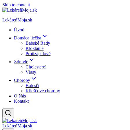
Skip to content
LekáreňMoja.sk
Úvod
Domáca liečba
Babské Rady
Kloktanie
Protizápalové
Zdravie
Cholesterol
Vlasy
Choroby
Bolesťi
Kliešťové choroby
O Nás
Kontakt
LekáreňMoja.sk