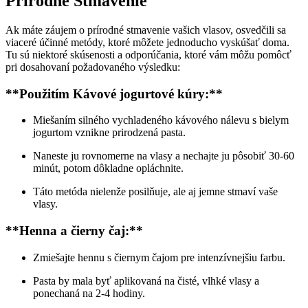
Prírodné Stmavenie
Ak máte záujem o prírodné ‍stmavenie​ vašich ‌vlasov, osvedčili sa
viaceré účinné metódy, ktoré⁤ môžete jednoducho vyskúšať⁢ doma.
Tu ‌sú niektoré skúsenosti a⁣ odporúčania,⁣ ktoré ‍vám môžu pomôcť
pri dosahovaní požadovaného⁤ výsledku:
**Použitím Kávové jogurtové kúry:**
Miešaním silného vychladeného kávového nálevu s ⁤bielym
jogurtom vznikne prirodzená pasta.
Naneste ju rovnomerne na vlasy a⁤ nechajte ⁤ju pôsobiť 30-60
minút, potom‌ dôkladne opláchnite.
Táto​ metóda nielenže posilňuje,​ ale aj​ jemne‌ stmaví ⁢vaše
vlasy.
**Henna a čierny čaj:**
Zmiešajte⁤ hennu s čiernym‍ čajom ⁢pre ⁢intenzívnejšiu farbu.
Pasta​ by mala ‍byť aplikovaná na čisté, vlhké⁣ vlasy a
⁣ponechaná na 2-4 hodiny.