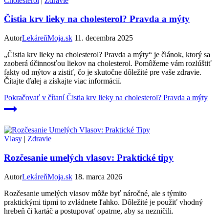
Cholesterol
|
Zdravie
Čistia krv lieky na cholesterol? Pravda a mýty
Autor
LekáreňMoja.sk
11. decembra 2025
„Čistia krv lieky na cholesterol? Pravda a mýty“ je článok, ktorý sa
zaoberá účinnosťou liekov na cholesterol. Pomôžeme vám rozlúštiť
fakty od mýtov a zistiť, čo je skutočne dôležité pre vaše zdravie.
Čítajte ďalej a získajte viac informácií.
Pokračovať v čítaní
Čistia krv lieky na cholesterol? Pravda a mýty
Vlasy
|
Zdravie
Rozčesanie umelých vlasov: Praktické tipy
Autor
LekáreňMoja.sk
18. marca 2026
Rozčesanie umelých vlasov môže byť náročné, ale s týmito
praktickými tipmi to zvládnete ľahko. Dôležité je použiť vhodný
hrebeň či kartáč a postupovať opatrne, aby sa nezničili.