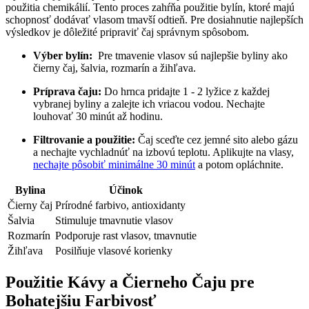
použitia chemikálií.⁢ Tento proces zahŕňa použitie⁢ bylín,​ ktoré majú
schopnosť dodávať ‍vlasom tmavší ⁣odtieň. Pre dosiahnutie najlepších
výsledkov je‍ dôležité pripraviť⁢ čaj správnym spôsobom.
Výber bylín:
‌ Pre tmavenie vlasov sú najlepšie byliny ako
čierny ​čaj, ⁤šalvia, rozmarín a žihľava.
Príprava čaju:
Do hrnca⁣ pridajte 1 -⁤ 2 lyžice ⁣z každej ​
vybranej byliny ‍a zalejte ich​ vriacou⁣ vodou. Nechajte
louhovať 30 minút až hodinu.
Filtrovanie⁢ a ⁣použitie:
Čaj sceďte cez jemné sito⁤ alebo gázu
⁤a⁣ nechajte vychladnúť na‍ izbovú teplotu. Aplikujte na vlasy,
nechajte pôsobiť minimálne 30 minút
a⁢ potom opláchnite.
Bylina
Účinok
Čierny čaj
Prírodné farbivo, antioxidanty
Šalvia
Stimuluje⁢ tmavnutie ⁢vlasov
Rozmarín
Podporuje rast ‌vlasov,‌ tmavnutie
Žihľava
Posilňuje vlasové⁣ korienky
Použitie Kávy a Čierneho⁢ Čaju ⁢pre
Bohatejšiu Farbivosť