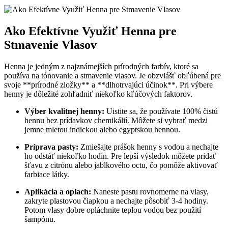
Ako ‍Efektívne Využiť Henna pre
‌Stmavenie Vlasov
Henna je jedným z najznámejších prírodných farbív, ktoré sa‍
používa na ⁣tónovanie a stmavenie vlasov. Je ⁢obzvlášť obľúbená pre
svoje **prírodné zložky**‌ a **dlhotrvajúci účinok**. Pri ‍výbere
henny je dôležité zohľadniť niekoľko ⁣kľúčových faktorov.
Výber kvalitnej henny:
Uistite⁤ sa, že‍ používate 100% čistú
hennu bez prídavkov chemikálií. Môžete si ‌vybrať ⁢medzi
jemne mletou ‌indickou alebo ‍egyptskou​ hennou.
Príprava⁢ pasty:
Zmiešajte prášok ⁣henny s‍ vodou⁣ a nechajte
ho​ odstáť​ niekoľko hodín. ⁣Pre ‍lepší⁣ výsledok môžete​ pridať
‌šťavu z citrónu alebo jablkového⁢ octu, čo pomôže aktivovať
farbiace látky.
Aplikácia a oplach:
Naneste ​pastu rovnomerne na‍ vlasy,
‍zakryte plastovou ⁣čiapkou⁤ a nechajte ⁢pôsobiť 3-4 hodiny.
Potom vlasy dobre opláchnite teplou vodou bez použití
šampónu.