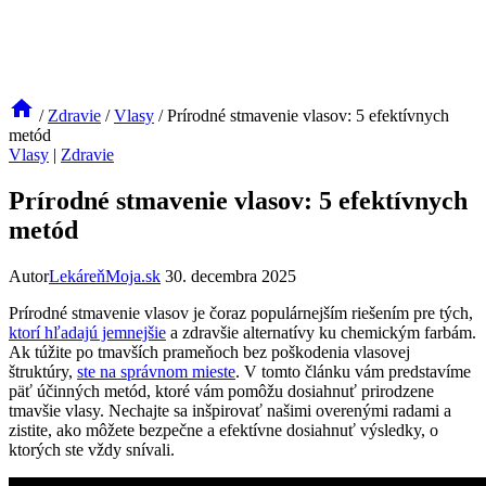
/
Zdravie
/
Vlasy
/
Prírodné stmavenie vlasov: 5 efektívnych
metód
Vlasy
|
Zdravie
Prírodné stmavenie vlasov: 5 efektívnych
metód
Autor
LekáreňMoja.sk
30. decembra 2025
Prírodné stmavenie vlasov je čoraz⁣ populárnejším riešením​ pre tých,‍
ktorí hľadajú jemnejšie
a zdravšie alternatívy ku chemickým farbám.
Ak ‌túžite ⁤po tmavších prameňoch bez ⁤poškodenia vlasovej
štruktúry,
ste na správnom mieste
. V tomto článku vám predstavíme
päť účinných metód,​ ktoré vám ‌pomôžu‌ dosiahnuť prirodzene
tmavšie vlasy. Nechajte sa⁣ inšpirovať našimi overenými radami a​
zistite, ako môžete bezpečne a efektívne ‌dosiahnuť‌ výsledky, ⁢o
‍ktorých ste ⁣vždy⁣ snívali.