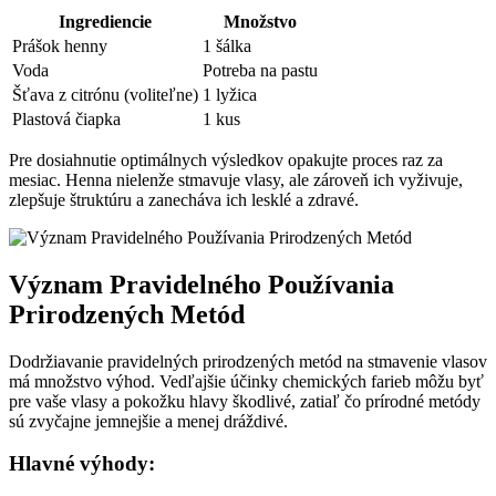
Ingrediencie
Množstvo
Prášok ⁤henny
1 šálka
Voda
Potreba ‌na pastu
Šťava​ z citrónu (voliteľne)
1 lyžica
Plastová ​čiapka
1 kus
Pre dosiahnutie⁢ optimálnych výsledkov opakujte proces raz za
⁢mesiac. Henna nielenže stmavuje ‍vlasy, ale zároveň ich vyživuje,⁤
zlepšuje štruktúru a ⁢zanecháva ich‍ lesklé a zdravé.
Význam Pravidelného ‌Používania
⁢Prirodzených Metód
Dodržiavanie pravidelných prirodzených‌ metód na ⁣stmavenie vlasov
má‍ množstvo výhod. Vedľajšie účinky chemických farieb môžu ​byť
pre vaše vlasy⁣ a pokožku hlavy škodlivé, zatiaľ čo prírodné metódy
sú zvyčajne jemnejšie⁤ a ⁢menej dráždivé.
Hlavné⁤ výhody: