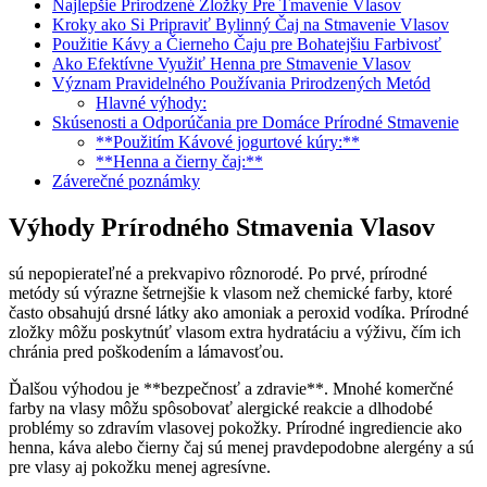
Najlepšie Prirodzené⁤ Zložky Pre Tmavenie Vlasov
Kroky ako⁣ Si ‌Pripraviť Bylinný Čaj na⁣ Stmavenie Vlasov
Použitie Kávy a Čierneho⁢ Čaju ⁢pre Bohatejšiu Farbivosť
Ako ‍Efektívne Využiť Henna pre ‌Stmavenie Vlasov
Význam Pravidelného ‌Používania ⁢Prirodzených Metód
Hlavné⁤ výhody:
Skúsenosti a Odporúčania pre Domáce Prírodné Stmavenie
**Použitím Kávové jogurtové kúry:**
**Henna a čierny čaj:**
Záverečné poznámky
Výhody Prírodného‍ Stmavenia Vlasov
‍sú⁤ nepopierateľné a prekvapivo ‍rôznorodé.‍ Po‍ prvé, prírodné
metódy sú výrazne šetrnejšie k vlasom ​než chemické farby, ktoré
často‍ obsahujú drsné‍ látky‍ ako ⁤amoniak ​a ‌peroxid vodíka. Prírodné
zložky‌ môžu poskytnúť vlasom ‍extra hydratáciu a výživu, čím ‌ich‍
chránia pred poškodením ‌a lámavosťou.
Ďalšou výhodou je **bezpečnosť a zdravie**. Mnohé ⁣komerčné⁢
farby na vlasy môžu spôsobovať alergické ⁣reakcie a‌ dlhodobé
problémy so zdravím vlasovej pokožky.​ Prírodné ingrediencie ako
henna, káva alebo čierny čaj sú menej‍ pravdepodobne alergény a sú
pre vlasy ‍aj⁢ pokožku menej agresívne.