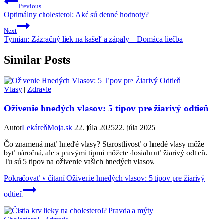
Previous
Optimálny cholesterol: Aké sú denné hodnoty?
Next
Tymián: Zázračný liek na kašeľ a zápaly – Domáca liečba
Similar Posts
Vlasy
|
Zdravie
Oživenie hnedých vlasov: 5 tipov pre žiarivý odtieň
Autor
LekáreňMoja.sk
22. júla 2025
22. júla 2025
Čo znamená mať hneďé vlasy? Starostlivosť o hnedé vlasy môže
byť náročná, ale s pravými tipmi môžete dosiahnuť žiarivý odtieň.
Tu sú 5 tipov na oživenie vašich hnedých vlasov.
Pokračovať v čítaní
Oživenie hnedých vlasov: 5 tipov pre žiarivý
odtieň