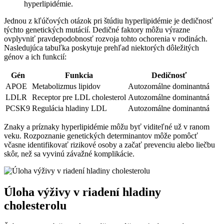
hyperlipidémie.
Jednou z kľúčových otázok pri štúdiu hyperlipidémie je dedičnosť
týchto genetických mutácií. Dedičné faktory môžu výrazne
ovplyvniť pravdepodobnosť rozvoja tohto ochorenia v rodinách.
Nasledujúca tabuľka poskytuje prehľad niektorých dôležitých
génov a ich funkcií:
Gén
Funkcia
Dedičnosť
APOE
Metabolizmus lipidov
Autozomálne dominantná
LDLR
Receptor pre LDL cholesterol
Autozomálne dominantná
PCSK9
Regulácia hladiny LDL
Autozomálne dominantná
Znaky a príznaky hyperlipidémie môžu byť viditeľné už v ranom
veku. Rozpoznanie genetických determinantov môže pomôcť
včasne identifikovať rizikové osoby a začať prevenciu alebo liečbu
skôr, než sa vyvinú závažné komplikácie.
Úloha výživy v riadení hladiny
cholesterolu