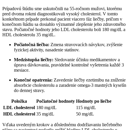
Prípadovú štúdiu sme uskutočnili na 55-ročnom mužovi, ktorému
pred dvoma rokmi diagnostikovali vysoký cholesterol. V tomto
konkrétnom prípade prekonal pacient viacero fáz liečby, pričom v
konečnom štádiu sa dosiahlo významné zlepšenie jeho zdravotného
stavu. Počiatočné hodnoty jeho LDL cholesterolu boli 180 mg/dL a
HDL cholesterolu 35 mg/dL.
Počiatočná liečba:
Zmena stravovacích návykov, zvýšenie
fyzickej aktivity, nasadenie statínov.
Medzistupňa liečby:
Sledovanie účinku medikamentov a
úprava dávkovania, pravidelné kontrolné vyšetrenia každé 3
mesiace.
Konečné opatrenia:
Zavedenie liečby ezetimibu na zníženie
absorbcie cholesterolu a zaradenie omega-3 mastných kyselín
do dennej stravy.
Položka
Počiatočné hodnoty
Hodnoty po liečbe
LDL cholesterol
180 mg/dL
115 mg/dL
HDL cholesterol
35 mg/dL
50 mg/dL
Vďaka uvedeným krokov a dôslednému dodržiavaniu liečebného
plánu sa pacientovi podarilo znížiť hladinu LDL cholesterolu o