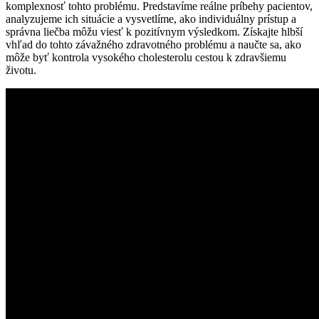
komplexnosť tohto problému. Predstavíme reálne príbehy pacientov,
analyzujeme ich situácie a vysvetlíme, ako individuálny prístup a
správna liečba môžu viesť k pozitívnym výsledkom. Získajte hlbší
vhľad do tohto závažného zdravotného problému a naučte sa, ako
môže byť kontrola vysokého cholesterolu cestou k zdravšiemu
životu.