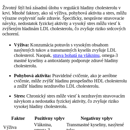
Životný štýl hrá zásadnú úlohu v regulácii hladiny cholesterolu v
krvi. Mnohé faktory, ako sú výživa, pohybová aktivita a stres, môžu
výrazne ovplyvniť naše zdravie. Špecificky, nesprávne stravovacie
návyky, nedostatok fyzickej aktivity a vysoký stres môžu viesť k
zvýšeným hladinám LDL cholesterolu, čo zvyšuje riziko srdcových
ochorení.
Výživa:
Konzumácia potravín s vysokým obsahom
nasýtených tukov a transmastných kyselín zvyšuje LDL
cholesterol. Naopak,
strava bohatá na vlákninu
, omega-3
mastné kyseliny a antioxidanty podporuje zdravé hladiny
cholesterolu.
Pohybová aktivita:
Pravidelné cvičenie, ako je aeróbne
cvičenie, môže zvýšiť hladinu prospešného HDL cholesterolu
a znížiť hladinu nezdravého LDL cholesterolu.
Stres:
Chronický stres môže viesť k nezdravým stravovacím
návykom a nedostatku fyzickej aktivity, čo zvyšuje riziko
vysokej hladiny cholesterolu.
Faktor
Pozitívny vplyv
Negatívny vplyv
Vláknina,
Transmastné kyseliny, nasýtené
Výživa
omega-3
tuky