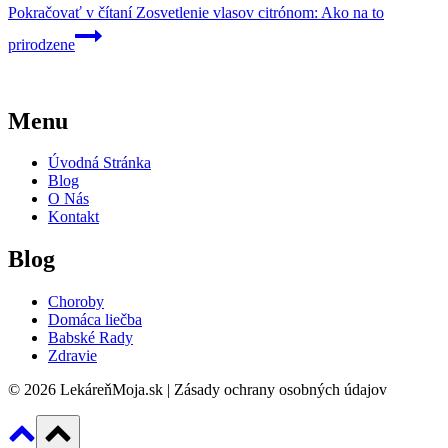
Pokračovať v čítaní
Zosvetlenie vlasov citrónom: Ako na to
prirodzene
Menu
Úvodná Stránka
Blog
O Nás
Kontakt
Blog
Choroby
Domáca liečba
Babské Rady
Zdravie
© 2026 LekáreňMoja.sk | Zásady ochrany osobných údajov