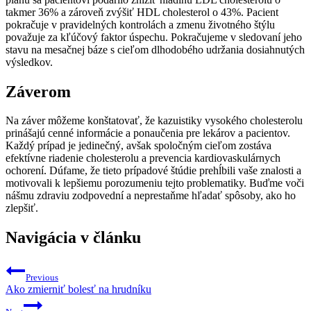
takmer 36% a zároveň zvýšiť HDL cholesterol o 43%. Pacient
pokračuje v pravidelných kontrolách a zmenu životného štýlu
považuje za kľúčový faktor úspechu. Pokračujeme v sledovaní jeho
stavu na mesačnej báze s cieľom dlhodobého udržania dosiahnutých
výsledkov.
Záverom
Na záver môžeme konštatovať, že kazuistiky vysokého cholesterolu
prinášajú cenné informácie a ponaučenia pre lekárov a pacientov.
Každý prípad je jedinečný, avšak spoločným cieľom zostáva
efektívne riadenie cholesterolu a prevencia kardiovaskulárnych
ochorení. Dúfame, že tieto prípadové štúdie prehĺbili vaše znalosti a
motivovali k lepšiemu porozumeniu tejto problematiky. Buďme voči
nášmu zdraviu zodpovední a neprestaňme hľadať spôsoby, ako ho
zlepšiť.
Navigácia v článku
Previous
Ako zmierniť bolesť na hrudníku