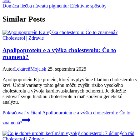
Next
Domáca liečba návratu pigmentu: Efektívne spôsoby
Similar Posts
Cholesterol
|
Zdravie
Apolipoproteín e a výška cholesterolu: Čo to
znamená?
Autor
LekáreňMoja.sk
25. septembra 2025
Apolipoproteín E je proteín, ktorý ovplyvňuje hladinu cholesterolu v
krvi. Určité varianty tohto génu môžu zvýšiť riziko vysokého
cholesterolu a vývoja kardiovaskulárnych ochorení. Je dôležité
sledovať svoju hladinu cholesterolu a mať správnu genetickú
analýzu.
Pokračovať v čítaní
Apolipoproteín e a výška cholesterolu: Čo to
znamená?
Cholesterol
|
Zdravie