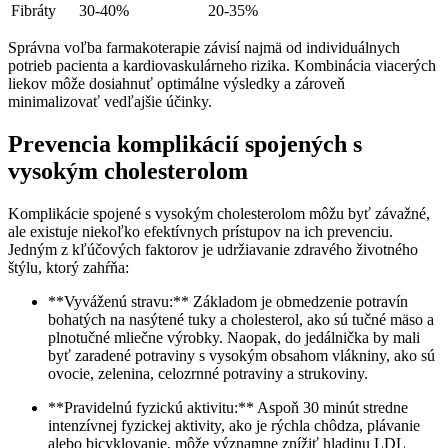
Fibráty
30-40%
20-35%
Správna voľba farmakoterapie závisí najmä od individuálnych
potrieb pacienta a kardiovaskulárneho rizika. Kombinácia viacerých
liekov môže dosiahnuť optimálne výsledky a zároveň
minimalizovať vedľajšie účinky.
Prevencia komplikácií spojených s
vysokým cholesterolom
Komplikácie spojené s vysokým cholesterolom môžu byť závažné,
ale existuje niekoľko efektívnych prístupov na ich prevenciu.
Jedným z kľúčových faktorov je udržiavanie zdravého životného
štýlu, ktorý zahŕňa:
**Vyváženú stravu:** Základom je obmedzenie potravín
bohatých na nasýtené tuky a cholesterol, ako sú tučné mäso a
plnotučné mliečne výrobky. Naopak, do jedálnička by mali
byť zaradené potraviny s vysokým obsahom vlákniny, ako sú
ovocie, zelenina, celozrnné potraviny a strukoviny.
**Pravidelnú fyzickú aktivitu:** Aspoň 30 minút stredne
intenzívnej fyzickej aktivity, ako je rýchla chôdza, plávanie
alebo bicyklovanie, môže významne znížiť hladinu LDL