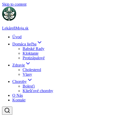
Skip to content
LekáreňMoja.sk
Úvod
Domáca liečba
Babské Rady
Kloktanie
Protizápalové
Zdravie
Cholesterol
Vlasy
Choroby
Bolesťi
Kliešťové choroby
O Nás
Kontakt