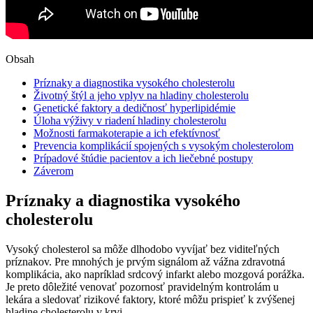
Obsah
Príznaky a diagnostika vysokého cholesterolu
Životný štýl a jeho vplyv na hladiny cholesterolu
Genetické faktory a dedičnosť hyperlipidémie
Úloha výživy v riadení hladiny cholesterolu
Možnosti farmakoterapie a ich efektívnosť
Prevencia komplikácií spojených s vysokým cholesterolom
Prípadové štúdie pacientov a ich liečebné postupy
Záverom
Príznaky a diagnostika vysokého
cholesterolu
Vysoký cholesterol sa môže dlhodobo vyvíjať bez viditeľných
príznakov. Pre mnohých je prvým signálom až vážna zdravotná
komplikácia, ako napríklad srdcový infarkt alebo mozgová porážka.
Je preto dôležité venovať pozornosť pravidelným kontrolám u
lekára a sledovať rizikové faktory, ktoré môžu prispieť k zvýšenej
hladine cholesterolu v krvi.