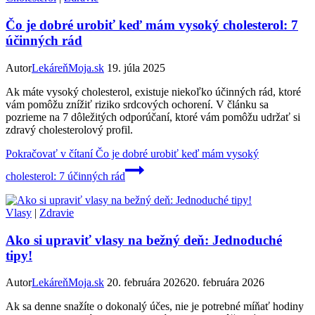
Čo je dobré urobiť keď mám vysoký cholesterol: 7
účinných rád
Autor
LekáreňMoja.sk
19. júla 2025
Ak máte vysoký cholesterol, existuje niekoľko účinných rád, ktoré
vám pomôžu znížiť riziko srdcových ochorení. V článku sa
pozrieme na 7 dôležitých odporúčaní, ktoré vám pomôžu udržať si
zdravý cholesterolový profil.
Pokračovať v čítaní
Čo je dobré urobiť keď mám vysoký
cholesterol: 7 účinných rád
Vlasy
|
Zdravie
Ako si upraviť vlasy na bežný deň: Jednoduché
tipy!
Autor
LekáreňMoja.sk
20. februára 2026
20. februára 2026
Ak sa denne snažíte o dokonalý účes, nie je potrebné míňať hodiny