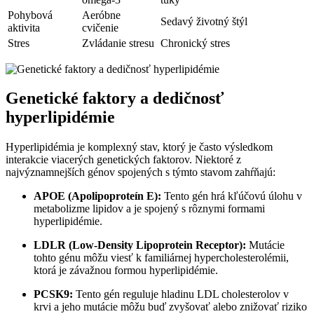
Pohybová
Aeróbne
Sedavý životný štýl
aktivita
cvičenie
Stres
Zvládanie stresu
Chronický stres
Genetické faktory a dedičnosť
hyperlipidémie
Hyperlipidémia je komplexný stav, ktorý je často výsledkom
interakcie viacerých genetických faktorov. Niektoré z
najvýznamnejších génov spojených s týmto stavom zahŕňajú:
APOE (Apolipoproteín E):
Tento gén hrá kľúčovú úlohu v
metabolizme lipidov a je spojený s rôznymi formami
hyperlipidémie.
LDLR (Low-Density Lipoprotein Receptor):
Mutácie
tohto génu môžu viesť k familiárnej hypercholesterolémii,
ktorá je závažnou formou hyperlipidémie.
PCSK9:
Tento gén reguluje hladinu LDL cholesterolov v
krvi a jeho mutácie môžu buď zvyšovať alebo znižovať riziko