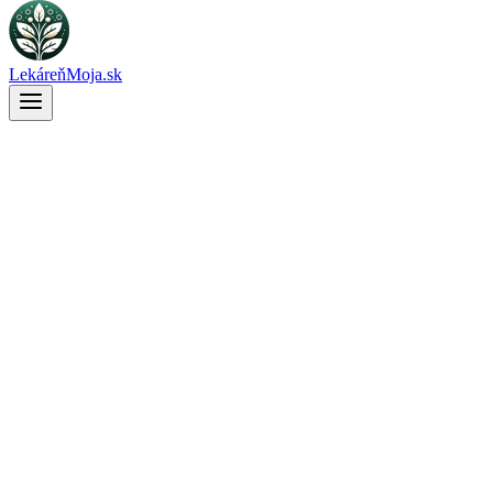
LekáreňMoja.sk