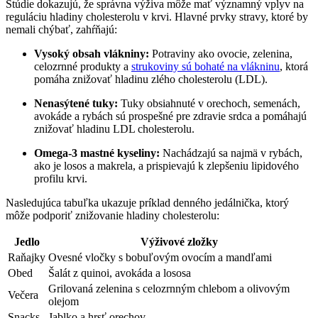
Štúdie dokazujú, že správna výživa môže mať významný vplyv na
reguláciu hladiny cholesterolu v krvi. Hlavné prvky stravy, ktoré by
nemali chýbať, zahŕňajú:
Vysoký obsah vlákniny:
Potraviny ako ovocie, zelenina,
celozrnné produkty a
strukoviny sú bohaté na vlákninu
, ktorá
pomáha znižovať hladinu zlého cholesterolu (LDL).
Nenasýtené tuky:
Tuky obsiahnuté v orechoch, semenách,
avokáde a rybách sú prospešné pre zdravie srdca a pomáhajú
znižovať hladinu LDL cholesterolu.
Omega-3 mastné kyseliny:
Nachádzajú sa najmä v rybách,
ako je losos a makrela, a prispievajú k zlepšeniu lipidového
profilu krvi.
Nasledujúca tabuľka ukazuje príklad denného jedálnička, ktorý
môže podporiť znižovanie hladiny cholesterolu:
Jedlo
Výživové zložky
Raňajky
Ovesné vločky s bobuľovým ovocím a mandľami
Obed
Šalát z quinoi, avokáda a lososa
Grilovaná zelenina s celozrnným chlebom a olivovým
Večera
olejom
Snacks
Jablko a hrsť orechov