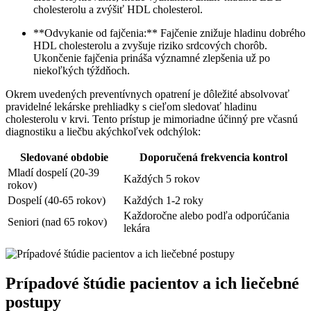
cholesterolu a zvýšiť HDL cholesterol.
**Odvykanie od fajčenia:** Fajčenie znižuje hladinu dobrého
HDL cholesterolu a zvyšuje riziko srdcových chorôb.
Ukončenie fajčenia prináša významné zlepšenia už po
niekoľkých týždňoch.
Okrem uvedených preventívnych opatrení je dôležité absolvovať
pravidelné lekárske prehliadky s cieľom sledovať hladinu
cholesterolu v krvi. Tento prístup je mimoriadne účinný pre včasnú
diagnostiku a liečbu akýchkoľvek odchýlok:
Sledované obdobie
Doporučená frekvencia kontrol
Mladí dospelí (20-39
Každých 5 rokov
rokov)
Dospelí (40-65 rokov)
Každých 1-2 roky
Každoročne alebo podľa odporúčania
Seniori (nad 65 rokov)
lekára
Prípadové štúdie pacientov a ich liečebné
postupy