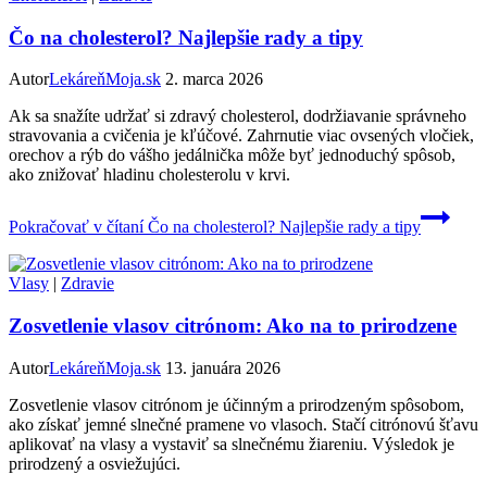
Čo na cholesterol? Najlepšie rady a tipy
Autor
LekáreňMoja.sk
2. marca 2026
Ak sa snažíte udržať si zdravý cholesterol, dodržiavanie správneho
stravovania a cvičenia je kľúčové. Zahrnutie viac ovsených vločiek,
orechov a rýb do vášho jedálnička môže byť jednoduchý spôsob,
ako znižovať hladinu cholesterolu v krvi.
Pokračovať v čítaní
Čo na cholesterol? Najlepšie rady a tipy
Vlasy
|
Zdravie
Zosvetlenie vlasov citrónom: Ako na to prirodzene
Autor
LekáreňMoja.sk
13. januára 2026
Zosvetlenie vlasov citrónom je účinným a prirodzeným spôsobom,
ako získať jemné slnečné pramene vo vlasoch. Stačí citrónovú šťavu
aplikovať na vlasy a vystaviť sa slnečnému žiareniu. Výsledok je
prirodzený a osviežujúci.