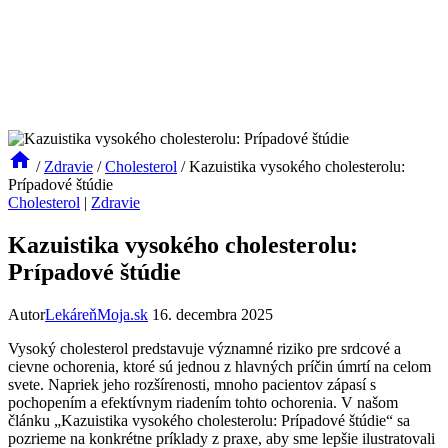
/
Zdravie
/
Cholesterol
/
Kazuistika vysokého cholesterolu:
Prípadové štúdie
Cholesterol
|
Zdravie
Kazuistika vysokého cholesterolu:
Prípadové štúdie
Autor
LekáreňMoja.sk
16. decembra 2025
Vysoký cholesterol predstavuje významné riziko pre srdcové a
cievne ochorenia, ktoré sú jednou z hlavných príčin úmrtí na celom
svete. Napriek jeho rozšírenosti, mnoho pacientov zápasí s
pochopením a efektívnym riadením tohto ochorenia. V našom
článku „Kazuistika vysokého cholesterolu: Prípadové štúdie“ sa
pozrieme na konkrétne príklady z praxe, aby sme lepšie ilustratovali