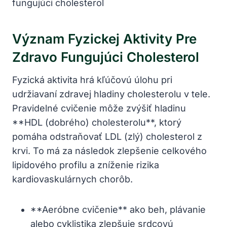
Význam Fyzickej Aktivity Pre
Zdravo Fungujúci Cholesterol
Fyzická aktivita hrá kľúčovú úlohu pri
udržiavaní zdravej hladiny cholesterolu v tele.
Pravidelné cvičenie môže zvýšiť hladinu
**HDL (dobrého) cholesterolu**, ktorý
pomáha odstraňovať LDL (zlý) cholesterol z
krvi. To má za následok zlepšenie celkového
lipidového profilu a zníženie rizika
kardiovaskulárnych chorôb.
**Aeróbne cvičenie** ako beh, plávanie
alebo cyklistika zlepšuje srdcovú