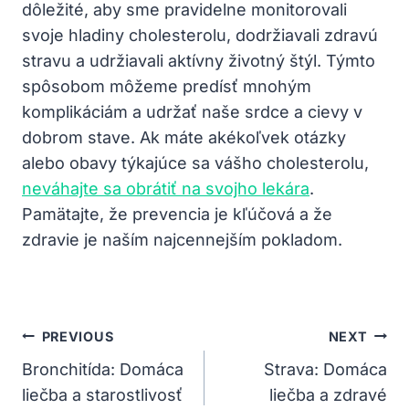
dôležité, aby sme pravidelne monitorovali
svoje hladiny cholesterolu, dodržiavali zdravú
stravu a udržiavali aktívny životný štýl. Týmto
spôsobom môžeme predísť mnohým
komplikáciám a udržať naše srdce a cievy v
dobrom stave. Ak máte akékoľvek otázky
alebo obavy týkajúce sa vášho cholesterolu,
neváhajte sa obrátiť na svojho lekára
.
Pamätajte, že prevencia je kľúčová a že
zdravie je naším najcennejším pokladom.
Navigácia
PREVIOUS
NEXT
V
Bronchitída: Domáca
Strava: Domáca
liečba a starostlivosť
liečba a zdravé
Článku