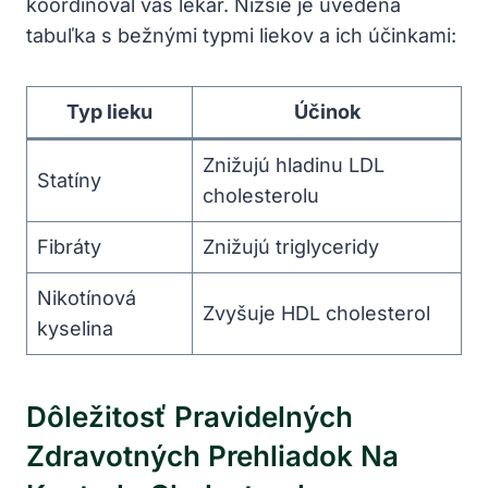
koordinoval váš lekár. Nižšie je uvedená
tabuľka s bežnými typmi liekov a ich účinkami:
Typ lieku
Účinok
Znižujú hladinu LDL
Statíny
cholesterolu
Fibráty
Znižujú triglyceridy
Nikotínová
Zvyšuje HDL cholesterol
kyselina
Dôležitosť Pravidelných
Zdravotných Prehliadok Na