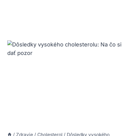
/
Zdravie
/
Cholesterol
/
Dôsledky vysokého