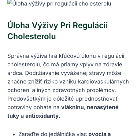
Úloha Výživy Pri Regulácii
Cholesterolu
Správna výživa hrá kľúčovú úlohu v regulácii
cholesterolu, čo má priamy vplyv na zdravie
srdca. Dodržiavanie vyváženej stravy môže
značne znížiť riziko vzniku kardiovaskulárnych
ochorení a iných zdravotných problémov.
Predovšetkým je dôležité uprednostňovať
potraviny bohaté na
vlákninu
,
nenasýtené
tuky
a
antioxidanty
.
Zaraďte do jedálnička viac
ovocia a