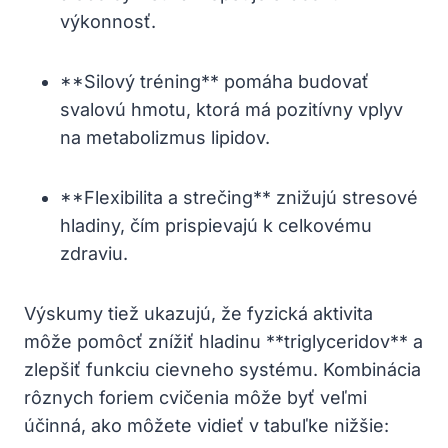
výkonnosť.
**Silový tréning** pomáha budovať
svalovú hmotu, ktorá má pozitívny vplyv
na metabolizmus lipidov.
**Flexibilita a strečing** znižujú stresové
hladiny, čím prispievajú k celkovému
zdraviu.
Výskumy tiež ukazujú, že fyzická aktivita
môže pomôcť znížiť hladinu **triglyceridov** a
zlepšiť funkciu cievneho systému. Kombinácia
rôznych foriem cvičenia môže byť veľmi
účinná, ako môžete vidieť v tabuľke nižšie: