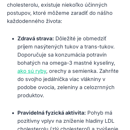
cholesterolu, existuje niekoľko účinných
postupov, ktoré môžeme zaradiť do nášho
každodenného života:
Zdravá strava:
Dôležité je obmedziť
príjem nasýtených tukov a trans-tukov.
Doporučuje sa konzumácia potravín
bohatých na omega-3 mastné kyseliny,
ako sú ryby
, orechy a semienka. Zahrňte
do svojho jedálnička viac vlákniny v
podobe ovocia, zeleniny a celozrnných
produktov.
Pravidelná fyzická aktivita:
Pohyb má
pozitívny vplyv na zníženie hladiny LDL
cholesterolu (zlý cholesterol) a zvýšenie