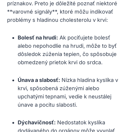
príznakov. Preto je dôležité poznať niektoré
**varovné signály**, ktoré môžu indikovať
problémy s hladinou cholesterolu v krvi:
Bolesť na hrudi:
Ak pociťujete bolesť
alebo nepohodlie na hrudi, môže to byť
dôsledok zúženia tepien, čo spôsobuje
obmedzený prietok krvi do srdca.
Únava a slabosť:
Nízka hladina kyslíka v
krvi, spôsobená zúženými alebo
upchatými tepnami, vedie k neustálej
únave a pocitu slabosti.
Dýchavičnosť:
Nedostatok kyslíka
dodávaného do orgánov môže vyvolať