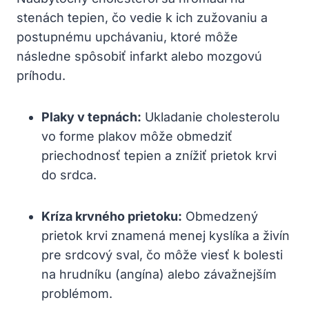
stenách tepien, čo vedie k ich zužovaniu a
postupnému upchávaniu, ktoré môže
následne spôsobiť infarkt alebo mozgovú
príhodu.
Plaky v tepnách:
Ukladanie cholesterolu
vo forme plakov môže obmedziť
priechodnosť tepien a znížiť prietok krvi
do srdca.
Kríza krvného prietoku:
Obmedzený
prietok krvi znamená menej kyslíka a živín
pre srdcový sval, čo môže viesť k bolesti
na hrudníku (angína) alebo závažnejším
problémom.