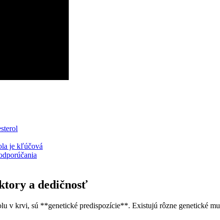
sterol
la je​ kľúčová
 odporúčania
aktory a dedičnosť
lu‍ v krvi, sú **genetické predispozície**. Existujú rôzne genetické mut