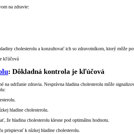
vom⁤ na zdravie:
hladiny cholesterolu⁣ a konzultovať ich so zdravotníkom,‌ ktorý môže p
olu
: Dôkladná ⁢kontrola je​ kľúčová
né na udržanie zdravia. Nesprávna ‍hladina cholesterolu môže signalizova
lu:
esterolu.
kej hladine ‌cholesterolu.
vať, že ⁣hladina cholesterolu ⁤klesne pod optimálnu hodnotu.
 prispievať k nízkej hladine cholesterolu.