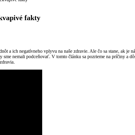
kvapivé fakty
ôt a ich ​negatívneho vplyvu na naše zdravie. Ale čo sa stane, ak ⁣je náš
é ‍by‍ sme nemali ‍podceňovať. V tomto⁤ článku ​sa‍ pozrieme na príčiny a
 zdravia.