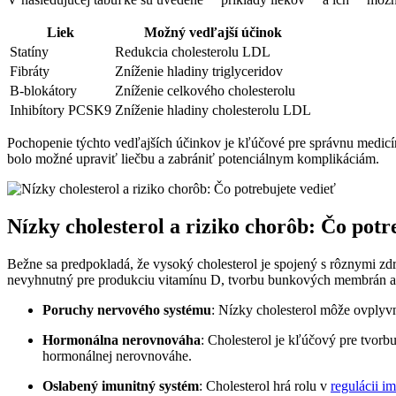
Liek
Možný vedľajší účinok
Statíny
Redukcia cholesterolu LDL
Fibráty
Zníženie ⁣hladiny ​triglyceridov
B-blokátory
Zníženie celkového⁢ cholesterolu
Inhibítory PCSK9
Zníženie​ hladiny cholesterolu ⁣LDL
Pochopenie týchto vedľajších účinkov je kľúčové pre správnu ⁢medicíns
bolo možné upraviť ​liečbu a zabrániť⁤ potenciálnym komplikáciám.
Nízky cholesterol a riziko chorôb: ‍Čo potr
Bežne sa predpokladá, ​že vysoký cholesterol‌ je spojený⁤ s rôznymi ⁢z
nevyhnutný pre produkciu vitamínu‌ D, ⁤tvorbu bunkových membrán a
Poruchy nervového ⁤systému
:‌ Nízky ⁣cholesterol môže ovplyv
Hormonálna‍ nerovnováha
: Cholesterol⁤ je ​kľúčový pre ⁢tvo
hormonálnej nerovnováhe.
Oslabený imunitný‍ systém
: Cholesterol ⁢hrá rolu​ v
regulácii i