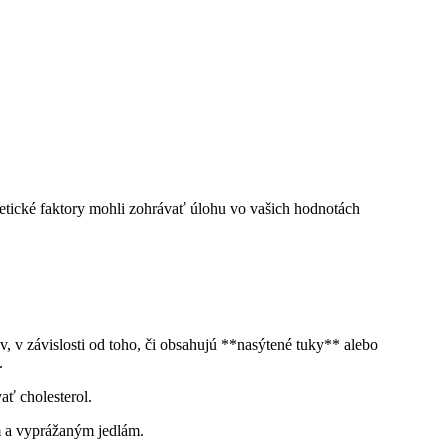
enetické faktory mohli‍ zohrávať úlohu vo vašich hodnotách
, ‍v ‌závislosti od toho, či obsahujú **nasýtené tuky** alebo⁣
.
ať cholesterol.
ým a vyprážaným jedlám.