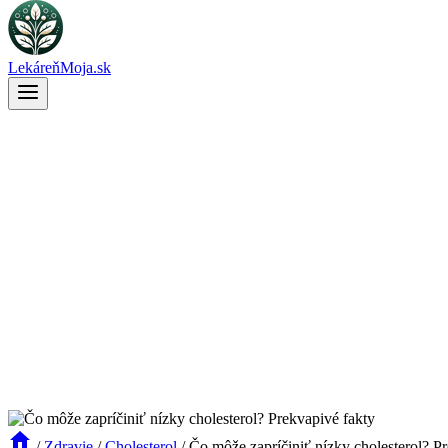
LekáreňMoja.sk
/
Zdravie
/
Cholesterol
/
Čo môže zapríčiniť nízky cholesterol? P