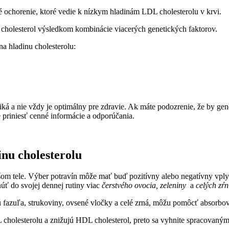
 ochorenie, ktoré vedie k nízkym​ hladinám⁢ LDL‍ cholesterolu v krvi.
y cholesterol ‌výsledkom kombinácie viacerých genetických faktorov.
na hladinu cholesterolu:
iká a nie vždy je ‍optimálny pre zdravie. Ak máte ⁢podozrenie,‌ že by g
 priniesť⁢ cenné informácie a odporúčania.
nu ⁢cholesterolu
om tele.‍ Výber potravín môže ⁢mať buď pozitívny alebo​ negatívny⁤ vplyv
úť ⁤do svojej ⁤dennej⁤ rutiny viac
čerstvého ovocia, zeleniny
⁣ a
celých⁣ zŕn
ú‌ fazuľa, ⁤strukoviny, ovsené vločky a celé zrná, môžu⁢ pomôcť absorbov
 cholesterolu⁣ a znižujú HDL cholesterol, preto sa vyhnite ⁤spracovan