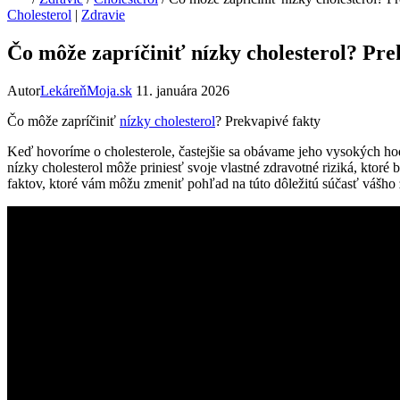
Cholesterol
|
Zdravie
Čo môže zapríčiniť nízky cholesterol? Pre
Autor
LekáreňMoja.sk
11. januára 2026
Čo môže zapríčiniť
nízky cholesterol
? Prekvapivé ⁢fakty
Keď‍ hovoríme⁢ o cholesterole, častejšie sa obávame jeho vysokých⁣ hodn
nízky‍ cholesterol ‍môže priniesť svoje vlastné zdravotné riziká, ⁢ktor
faktov, ⁢ktoré ‌vám‌ môžu ‍zmeniť ‍pohľad na‌ túto dôležitú súčasť vášho