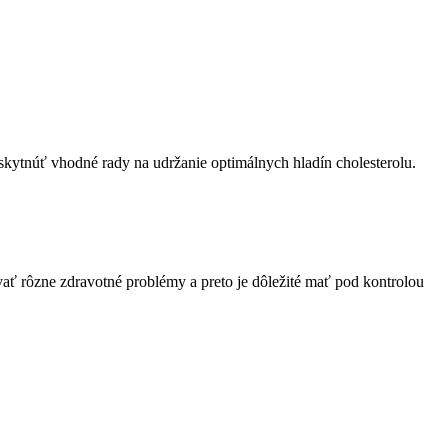
oskytnúť vhodné rady na ‍udržanie optimálnych hladín cholesterolu.
ť​ rôzne ​zdravotné ‍problémy a preto je ⁣dôležité mať pod​ kontrolou