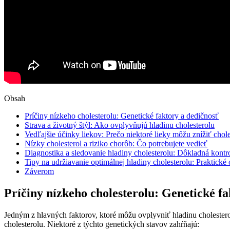
Obsah
Príčiny nízkeho cholesterolu: Genetické faktory a dedičnosť
Strava a životný⁤ štýl: Ako ovplyvňujú hladinu ⁢cholesterolu
Vedľajšie‍ účinky ⁢liekov: Prečo niektoré lieky‍ môžu znížiť chole
Nízky cholesterol a riziko chorôb: ‍Čo potrebujete vedieť
Diagnostika a sledovanie hladiny cholesterolu: Dôkladná ⁢kontro
Tipy na udržiavanie optimálnej hladiny ⁤cholesterolu: Praktické
Záverom
Príčiny nízkeho cholesterolu: Genetické f
Jedným⁣ z hlavných faktorov, ktoré ‌môžu ovplyvniť ⁤hladinu cholestero
cholesterolu. Niektoré z ⁤týchto genetických stavov ⁣zahŕňajú: