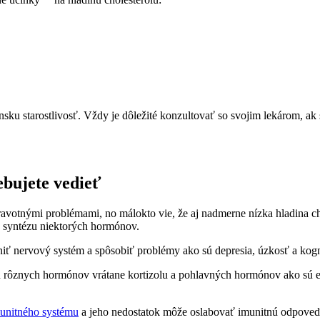
ku starostlivosť.‌ Vždy je dôležité‍ konzultovať​ so svojim lekárom, a
ebujete vedieť
dravotnými problémami, no ⁣málokto vie, že aj‍ nadmerne nízka hladina cho
 ⁣syntézu niektorých hormónov.
niť nervový‍ systém a ‍spôsobiť problémy ako sú depresia, ​úzkosť a ​kog
rbu rôznych hormónov ​vrátane​ kortizolu a pohlavných hormónov ako ⁣sú es
munitného systému
a jeho nedostatok môže oslabovať imunitnú odpoveď, 