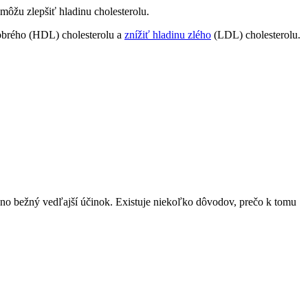
 môžu zlepšiť hladinu cholesterolu.
dobrého (HDL) cholesterolu ⁣a
znížiť ‌hladinu zlého
(LDL) cholesterolu.
ci, ⁤no bežný ⁤vedľajší⁣ účinok. Existuje ​niekoľko dôvodov, ​prečo ⁣k tomu