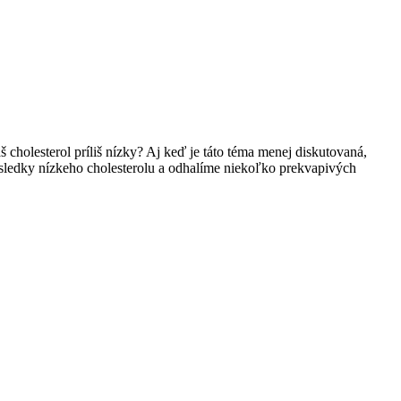
 cholesterol príliš‍ nízky? Aj keď je ⁣táto téma menej diskutovaná,
 dôsledky nízkeho cholesterolu​ a⁢ odhalíme niekoľko prekvapivých