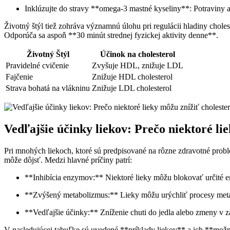
Inklúzujte do stravy **omega-3‌ mastné kyseliny**: Potraviny ako
Životný⁣ štýl​ tiež zohráva významnú úlohu pri regulácii hladiny chol
⁢Odporúča sa ‍aspoň **30 ‍minút ⁢strednej fyzickej aktivity denne**.
Životný Štýl
Účinok na cholesterol
Pravidelné ‌cvičenie
Zvyšuje HDL, znižuje LDL
Fajčenie
Znižuje ⁢HDL cholesterol
Strava⁣ bohatá na vlákninu
Znižuje ⁤LDL cholesterol
Vedľajšie‍ účinky ⁢liekov: Prečo niektoré li
Pri mnohých‍ liekoch, ktoré sú predpisované na‍ rôzne zdravotné ⁣probl
môže dôjsť. ‌Medzi hlavné⁤ príčiny patrí:
**Inhibícia‌ enzymov:** Niektoré lieky môžu⁤ blokovať určité e
**Zvýšený metabolizmus:** Lieky​ môžu urýchliť procesy metabol
**Vedľajšie účinky:** Zníženie ‌chuti do jedla ‍alebo zmeny v⁢ z
V nasledujúcej tabuľke sú uvedené **príklady liekov**⁢ a ‍ich **možn