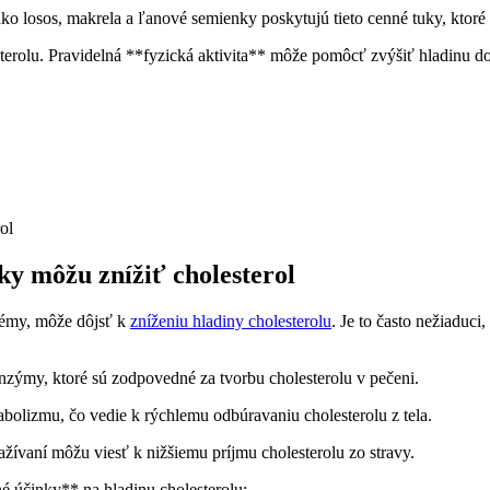
 ‌losos, makrela‍ a ľanové semienky⁣ poskytujú tieto cenné ⁣tuky, ⁣ktoré
esterolu. Pravidelná **fyzická aktivita**⁢ môže pomôcť zvýšiť hladinu 
eky‍ môžu znížiť cholesterol
émy, môže‌ dôjsť​ k
zníženiu hladiny cholesterolu
. ⁢Je⁤ to často⁣ nežiadu
nzýmy, ktoré⁤ sú zodpovedné za tvorbu cholesterolu v pečeni.
izmu, čo vedie ⁢k⁣ rýchlemu odbúravaniu ⁢cholesterolu⁣ z‌ tela.
ažívaní môžu viesť k nižšiemu⁣ príjmu cholesterolu zo stravy.
é ⁤účinky** na hladinu cholesterolu: