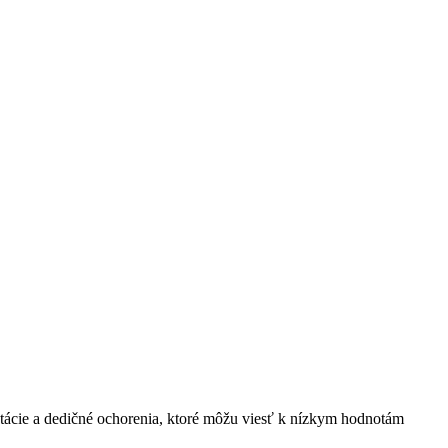
ácie a⁢ dedičné ochorenia,​ ktoré môžu viesť k⁢ nízkym⁤ hodnotám​