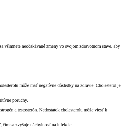
k sa všimnete neočakávané⁣ zmeny ‍vo ⁤svojom zdravotnom stave, aby⁣
lesterolu môže ⁤mať negatívne dôsledky⁢ na zdravie. Cholesterol ​je⁣
nitívne poruchy.
trogén⁣ a testosterón. Nedostatok ⁣cholesterolu môže viesť‌ k
čím sa zvyšuje náchylnosť na⁤ infekcie.