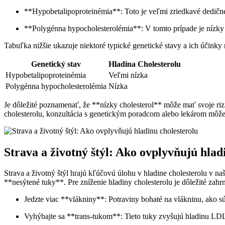
**Hypobetalipoproteinémia**:⁢ Toto ⁣je veľmi zriedkavé dedičné
**Polygénna hypocholesterolémia**: ⁢V‌ tomto⁤ prípade‍ je nízk
Tabuľka nižšie ukazuje niektoré typické genetické stavy a ich ​účinky 
Genetický ⁤stav
Hladina‌ Cholesterolu
Hypobetalipoproteinémia
Veľmi‍ nízka
Polygénna hypocholesterolémia
Nízka
Je dôležité poznamenať, ​že **nízky cholesterol** môže mať ⁣svoje‌ riz
cholesterolu,⁣ konzultácia ⁤s genetickým⁤ poradcom alebo lekárom‌ môže
Strava a životný⁤ štýl: Ako ovplyvňujú hladi
Strava a životný štýl hrajú⁣ kľúčovú úlohu v hladine cholesterolu v naš
**nesýtené tuky**. Pre zníženie ⁤hladiny cholesterolu je dôležité‌ zahrn
Jedzte⁤ viac **vlákniny**: Potraviny bohaté na vlákninu, ​ako s
Vyhýbajte sa **trans-tukom**: Tieto tuky zvyšujú hladinu ‍LDL