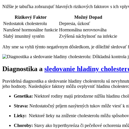
Nižšie je tabuľka zobrazujuť hlavných ‍rizikových faktorov s ‌ich‌ vply
Rizikový ⁤Faktor
Možný Dopad
Nedostatok cholesterolu
Depresia, úzkosť
Narušené hormonálne funkcie
Hormonálna ‍nerovnováha
Slabý imunitný systém
Zvýšená náchylnosť na⁤ infekcie
Aby sme sa​ vyhli týmto negatívnym dôsledkom, je ⁤dôležité sledovať ⁢
Diagnostika a
sledovanie hladiny cholester
Pravidelná‍ diagnostika a sledovanie hladiny ⁢cholesterolu sú nevyhnut
jeho hodnoty.⁢ Nasledujúce faktory môžu ovplyvniť hladinu cholestero
Genetika:
Niektoré rodiny majú ⁢prirodzene nižšiu hladinu chol
Strava:
Nedostatočný príjem ⁤nasýtených tukov môže viesť⁣ k níz
Lieky:
⁣ Niektoré lieky ​na⁤ zníženie cholesterolu‍ môžu spôsobo
Choroby:
Stavy ako​ hyperthyreóza či pečeňové ochorenia môžu