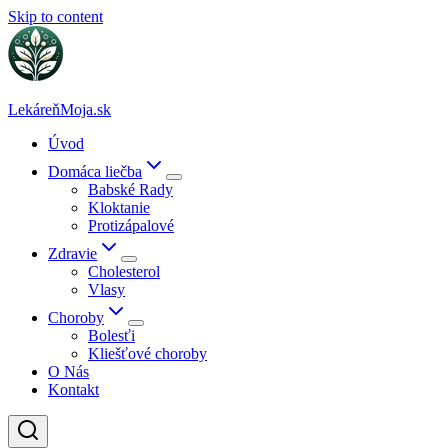
Skip to content
LekáreňMoja.sk
Úvod
Domáca liečba
Babské Rady
Kloktanie
Protizápalové
Zdravie
Cholesterol
Vlasy
Choroby
Bolesťi
Kliešťové choroby
O Nás
Kontakt