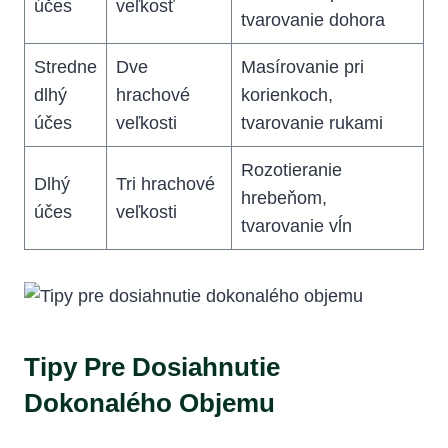
účes
veľkosť
tvarovanie dohora
Stredne
Dve
Masírovanie pri
dlhý
hrachové
korienkoch,
účes
veľkosti
tvarovanie rukami
Rozotieranie
Dlhý
Tri hrachové
hrebeňom,
účes
veľkosti
tvarovanie vĺn
Tipy Pre Dosiahnutie
Dokonalého Objemu