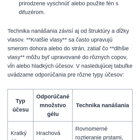
prirodzene vyschnúť alebo použite fén s
difuzérom.
Technika nanášania závisí aj od štruktúry a dĺžky
vlasov. **Kratšie vlasy** sa často upravujú
smerom dohora alebo do strán, zatiaľ čo **dlhšie
vlasy** môžu byť upravované do rôznych copov,
vĺn alebo hladkých účesov. V nasledujúcej tabuľke
uvádzame odporúčania pre rôzne typy účesov:
Odporúčané
Typ
množstvo
Technika nanášania
účesu
gélu
Rovnomerné
Kratký
Hrachová
roztieranie prstami,