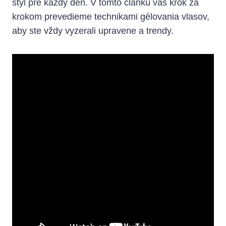
štýl pre každý deň. V tomto článku vás krok za
krokom prevedieme technikami gélovania vlasov,
aby ste vždy vyzerali upravene a trendy.