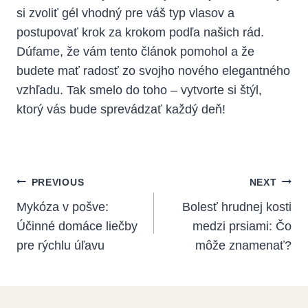
si zvoliť gél vhodný pre váš typ vlasov a
postupovať krok za krokom podľa našich rád.
Dúfame, že vám tento článok pomohol a že
budete mať radosť zo svojho nového elegantného
vzhľadu. Tak smelo do toho – vytvorte si štýl,
ktorý vás bude sprevádzať každý deň!
Navigácia
PREVIOUS
NEXT
V
Mykóza v pošve:
Bolesť hrudnej kosti
Účinné domáce liečby
medzi prsiami: Čo
Článku
pre rýchlu úľavu
môže znamenať?