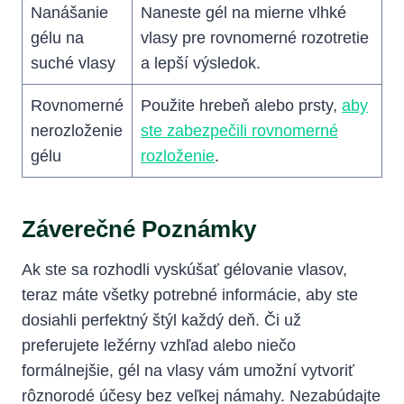
Nanášanie
Naneste gél na mierne vlhké
gélu na
vlasy pre rovnomerné rozotretie
suché vlasy
a lepší výsledok.
Rovnomerné
Použite hrebeň alebo prsty,
aby
nerozloženie
ste zabezpečili rovnomerné
gélu
rozloženie
.
Záverečné Poznámky
Ak ste sa rozhodli vyskúšať gélovanie vlasov,
teraz máte všetky potrebné informácie, aby ste
dosiahli perfektný štýl každý deň. Či už
preferujete ležérny vzhľad alebo niečo
formálnejšie, gél na vlasy vám umožní vytvoriť
rôznorodé účesy bez veľkej námahy. Nezabúdajte