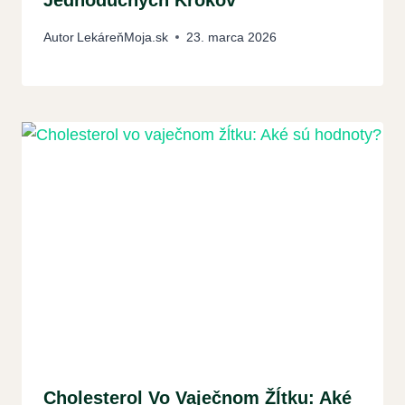
Jednoduchých Krokov
Autor
LekáreňMoja.sk
23. marca 2026
Cholesterol Vo Vaječnom Žĺtku: Aké