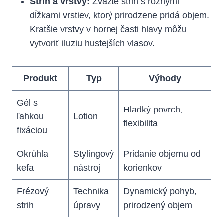
Strih a vrstvy:
Zvážte strih s rôznymi
dĺžkami vrstiev, ktorý prirodzene pridá objem.
Kratšie vrstvy v hornej časti hlavy môžu
vytvoriť iluziu hustejších vlasov.
Produkt
Typ
Výhody
Gél s
Hladký povrch,
ľahkou
Lotion
flexibilita
fixáciou
Okrúhla
Stylingový
Pridanie objemu od
kefa
nástroj
korienkov
Frézový
Technika
Dynamický pohyb,
strih
úpravy
prirodzený objem