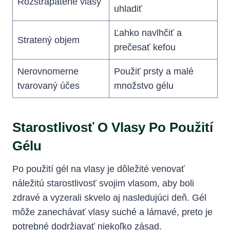
Rozstrapatené vlasy
uhladiť
Ľahko navlhčiť a
Stratený objem
prečesať kefou
Nerovnomerne
Použiť prsty a malé
tvarovaný účes
množstvo gélu
Starostlivosť O Vlasy Po Použití
Gélu
Po použití gél na vlasy je dôležité venovať
náležitú starostlivosť svojim vlasom, aby boli
zdravé a vyzerali skvelo aj nasledujúci deň. Gél
môže zanechávať vlasy suché a lámavé, preto je
potrebné dodržiavať niekoľko zásad.