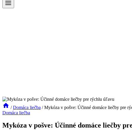
/
Domáca liečba
/
Mykóza v pošve: Účinné domáce liečby pre rý
Domáca liečba
Mykóza v pošve: Účinné domáce liečby pre