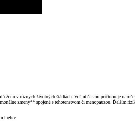
dú ženu v rôznych životných štádiách. Veľmi častou príčinou je naruš
hormonálne zmeny** spojené s tehotenstvom či menopauzou. Ďalším ri
m iného: