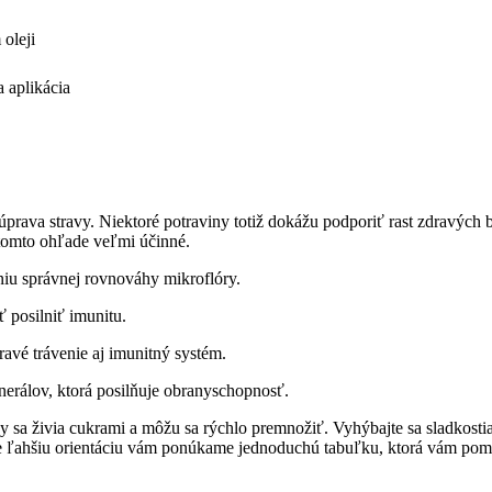
oleji
a aplikácia
prava stravy. Niektoré potraviny totiž dokážu podporiť rast zdravých b
 tomto ohľade veľmi účinné.
niu správnej rovnováhy mikroflóry.
 posilniť imunitu.
ravé trávenie aj imunitný systém.
nerálov, ktorá posilňuje obranyschopnosť.
ky sa živia cukrami a môžu sa rýchlo premnožiť. Vyhýbajte sa sladko
re ľahšiu orientáciu vám ponúkame jednoduchú tabuľku, ktorá vám pom