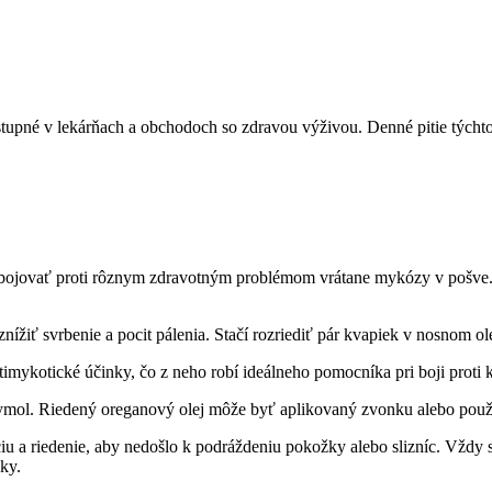
tupné v lekárňach a obchodoch so zdravou výživou. Denné pitie týchto 
 bojovať proti rôznym zdravotným problémom vrátane mykózy v pošve.
nížiť svrbenie a pocit pálenia. Stačí rozriediť pár kvapiek v nosnom o
antimykotické účinky, čo z neho robí ideálneho pomocníka pri boji prot
 tymol. Riedený oreganový olej môže byť aplikovaný zvonku alebo použi
áciu a riedenie, aby nedošlo k podráždeniu pokožky alebo slizníc. Vžd
ky.