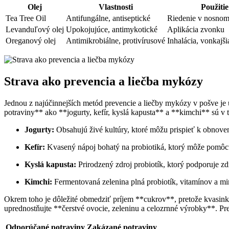
Olej
Vlastnosti
Použitie
Tea Tree Oil
Antifungálne, antiseptické
Riedenie v nosnom 
Levanduľový olej
Upokojujúce, antimykotické
Aplikácia zvonku
Oreganový olej
Antimikrobiálne, protivírusové
Inhalácia, vonkajši
Strava ako prevencia a liečba mykózy
Jednou z najúčinnejších metód prevencie a liečby mykózy v pošve je ú
potraviny** ako **jogurty, kefír, kyslá kapusta** a **kimchi** sú v
Jogurty:
Obsahujú živé kultúry, ktoré môžu prispieť k obnove
Kefír:
Kvasený nápoj bohatý na probiotiká, ktorý môže pomôcť
Kyslá kapusta:
Prirodzený zdroj probiotík, ktorý podporuje zd
Kimchi:
Fermentovaná zelenina plná probiotík, vitamínov a mi
Okrem toho je dôležité obmedziť príjem **cukrov**, pretože kvasin
uprednostňujte **čerstvé ovocie, zeleninu a celozrnné výrobky**. P
Odporúčané potraviny
Zakázané potraviny