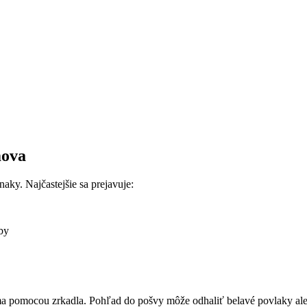
mova
aky. Najčastejšie sa prejavuje:
rby
pomocou zrkadla. Pohľad do pošvy môže odhaliť belavé povlaky alebo z