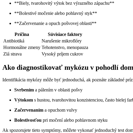
**Biely, tvarohovitý výtok bez výrazného zápachu**
**Bolestivé močenie alebo pohlavný styk**
**Začervenanie a opuch pošvovej oblasti**
Príčina
Súvisiace faktory
Antibiotiká
Narušenie mikroflóry
Hormonálne zmeny
Tehotenstvo, menopauza
Zlá strava
Vysoký príjem cukrov
Ako diagnostikovať mykózu v pohodlí do
Identifikácia mykózy môže byť jednoduchá, ak poznáte základné prízn
Svrbením
a pálením v oblasti pošvy
Výtokom
s hustou, tvarohovitou konzistenciou, často bielej fa
Začervenaním
a opuchom vulvy
Bolestivosťou
pri močení alebo pohlavnom styku
Ak spozorujete tieto symptómy, môžete vykonať jednoduchý test doma 