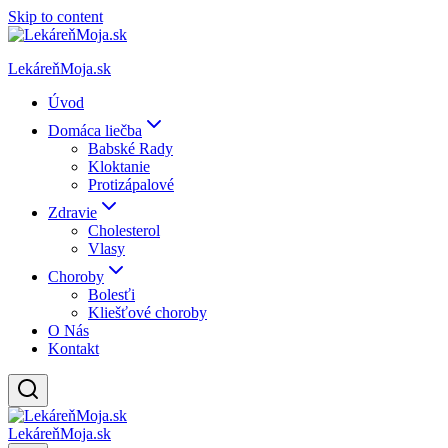
Skip to content
LekáreňMoja.sk
Úvod
Domáca liečba
Babské Rady
Kloktanie
Protizápalové
Zdravie
Cholesterol
Vlasy
Choroby
Bolesťi
Kliešťové choroby
O Nás
Kontakt
LekáreňMoja.sk