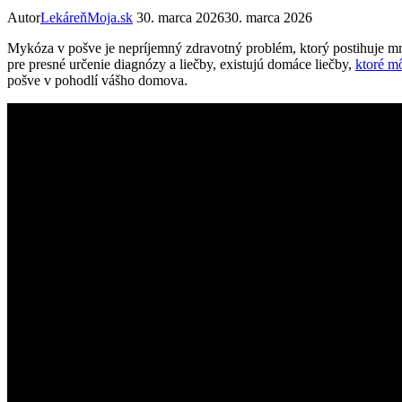
Autor
LekáreňMoja.sk
30. marca 2026
30. marca 2026
Mykóza v pošve je nepríjemný zdravotný problém, ktorý postihuje mno
pre presné určenie diagnózy a liečby, existujú domáce liečby,
ktoré m
pošve v pohodlí vášho domova.