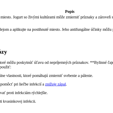
Popis
 miesto. Jogurt so živými kultúrami môže zmierniť príznaky a zároveň 
ejom a aplikujte na postihnuté miesto. Jeho antifungálne účinky môžu 
ózy
 ktoré môžu poskytnúť úľavu od nepríjemných príznakov. **Bylinné ča
 použiť:
lne vlastnosti, ktoré pomáhajú zmierniť svrbenie a pálenie.
omôcť pri liečbe infekcií a
znižuje zápal
.
ať proti infekciám rýchlejšie.
ti kvasinkovej infekcii.