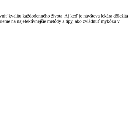
iť kvalitu každodenného života. Aj keď je návšteva lekára dôležitá
rieme na najefektívnejšie metódy a tipy, ako zvládnuť mykózu v