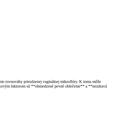
enie rovnováhy prirodzenej vaginálnej mikroflóry. K tomu môže
zikovým faktorom sú **obmedzené pevné oblečenie** a **nezdravá