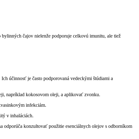
bylinných čajov nielenže podporuje celkovú imunitu, ale tiež
 Ich účinnosť je často podporovaná vedeckými štúdiami a
leji, napríklad kokosovom oleji, a aplikovať zvonku.
i kvasinkovým infekciám.
tý v inhaláciách.
y sa odporúča konzultovať použitie esenciálnych olejov s odborníkom