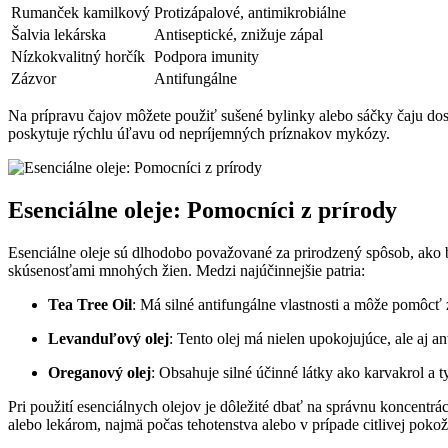
Rumanček kamilkový
Protizápalové, antimikrobiálne
Šalvia lekárska
Antiseptické, znižuje zápal
Nízkokvalitný horčík
Podpora imunity
Zázvor
Antifungálne
Na prípravu čajov môžete použiť sušené bylinky alebo sáčky čaju dos
poskytuje rýchlu úľavu od nepríjemných príznakov mykózy.
Esenciálne oleje: Pomocníci z prírody
Esenciálne oleje sú dlhodobo považované za prirodzený spôsob, ako
skúsenosťami mnohých žien. Medzi najúčinnejšie patria:
Tea Tree Oil
: Má silné antifungálne vlastnosti a môže pomôcť z
Levanduľový olej
: Tento olej má nielen upokojujúce, ale aj 
Oreganový olej
: Obsahuje silné účinné látky ako karvakrol a
Pri použití esenciálnych olejov je dôležité dbať na správnu koncentr
alebo lekárom, najmä počas tehotenstva alebo v prípade citlivej pokož