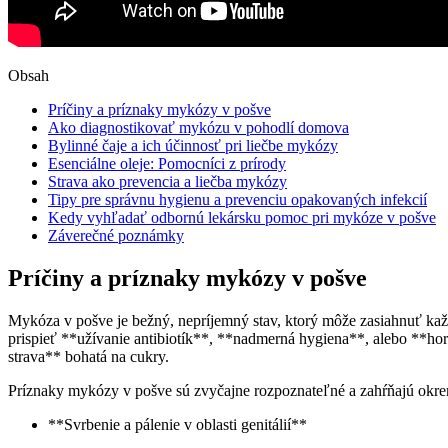
Obsah
Príčiny a príznaky mykózy v pošve
Ako diagnostikovať mykózu v pohodlí domova
Bylinné čaje a ich účinnosť pri liečbe mykózy
Esenciálne oleje: Pomocníci z prírody
Strava ako prevencia a liečba mykózy
Tipy pre správnu hygienu a prevenciu opakovaných infekcií
Kedy vyhľadať odbornú lekársku pomoc pri mykóze v pošve
Záverečné poznámky
Príčiny a príznaky mykózy v pošve
Mykóza v pošve je bežný, nepríjemný stav, ktorý môže zasiahnuť kaž
prispieť **užívanie antibiotík**, **nadmerná hygiena**, alebo **
strava** bohatá na cukry.
Príznaky mykózy v pošve sú zvyčajne rozpoznateľné a zahŕňajú okre
**Svrbenie a pálenie v oblasti genitálií**