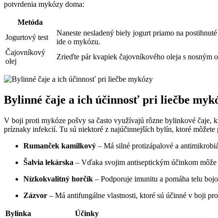
potvrdenia mykózy doma:
Metóda
Naneste nesladený biely jogurt priamo na postihnuté
Jogurtový test
ide o mykózu.
Čajovníkový
Zrieďte pár kvapiek čajovníkového oleja s nosným ol
olej
Bylinné čaje a ich účinnosť pri liečbe myk
V boji proti mykóze pošvy sa často využívajú rôzne bylinkové čaje,
príznaky infekcií. Tu sú niektoré z najúčinnejších bylín, ktoré môžete
Rumanček kamilkový
– Má silné protizápalové a antimikrobiá
Šalvia lekárska
– Vďaka svojim antiseptickým účinkom môže p
Nízkokvalitný horčík
– Podporuje imunitu a pomáha telu bojov
Zázvor
– Má antifungálne vlastnosti, ktoré sú účinné v boji pro
Bylinka
Účinky