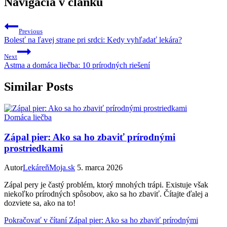
Navigácia v článku
Previous
Bolesť na ľavej strane pri srdci: Kedy vyhľadať lekára?
Next
Astma a domáca liečba: 10 prírodných riešení
Similar Posts
Domáca liečba
Zápal pier: Ako sa ho zbaviť prírodnými
prostriedkami
Autor
LekáreňMoja.sk
5. marca 2026
Zápal pery je častý problém, ktorý mnohých trápi. Existuje však
niekoľko prírodných spôsobov, ako sa ho zbaviť. Čítajte ďalej a
dozviete sa, ako na to!
Pokračovať v čítaní
Zápal pier: Ako sa ho zbaviť prírodnými