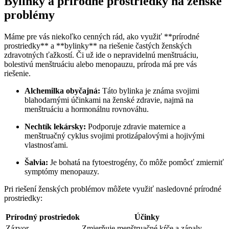
Bylinky a prírodné prostriedky na‍ ženské ​
problémy
Máme pre vás niekoľko cenných​ rád, ako využiť **prírodné
prostriedky** a **bylinky** na riešenie častých ženských
zdravotných ⁤ťažkostí. ⁢Či už ide o nepravidelnú menštruáciu,
bolestivú menštruáciu alebo menopauzu, príroda má pre vás
riešenie.
Alchemilka ‌obyčajná:
Táto bylinka je ​známa⁢ svojimi
blahodarnými účinkami na ženské zdravie, najmä na
menštruáciu a hormonálnu rovnováhu.
Nechtík lekársky:
Podporuje zdravie maternice a
menštruačný cyklus svojimi protizápalovými⁢ a ​hojivými
vlastnosťami.
Šalvia:
Je bohatá na fytoestrogény, čo môže pomôcť zmierniť
symptómy ⁣menopauzy.
Pri riešení ženských problémov môžete‍ využiť nasledovné prírodné
prostriedky:
Prírodný prostriedok
Účinky
Zázvor
Zmierňuje menštruačné kŕče a zápaly