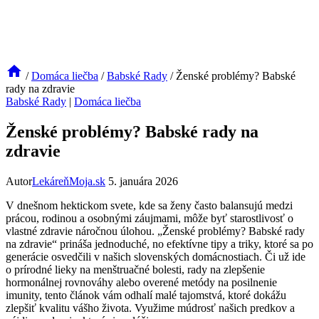
/
Domáca liečba
/
Babské Rady
/
Ženské problémy? Babské
rady na zdravie
Babské Rady
|
Domáca liečba
Ženské problémy? Babské rady na
zdravie
Autor
LekáreňMoja.sk
5. januára 2026
V dnešnom hektickom svete, kde sa ženy často balansujú ‍medzi
prácou, rodinou a osobnými záujmami, môže byť starostlivosť o
vlastné zdravie náročnou úlohou. „Ženské problémy? Babské rady
na zdravie“ prináša jednoduché, ​no ‌efektívne tipy a triky, ktoré sa po
⁣generácie osvedčili v našich slovenských domácnostiach. ‍Či už‌ ide
o prírodné lieky na menštruačné​ bolesti, rady na zlepšenie
hormonálnej rovnováhy alebo overené metódy na‍ posilnenie
imunity, ⁢tento ​článok vám⁤ odhalí malé tajomstvá, ktoré dokážu
zlepšiť kvalitu vášho života. Využime múdrosť našich predkov a