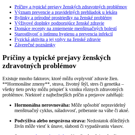
Príčiny‌ a ⁣typické ⁤prejavy ženských⁢ zdravotných problémov
Význam⁣ prevencie a ‍pravidelných prehliadok⁤ u lekára
Bylinky a prírodné prostriedky na‍ ženské ​problémy
Výživové doplnky podporujúce⁤ ženské zdravie
Domáce recepty na zmiernenie⁤ menštruačných bolestí
Starostlivosť o intímnu hygienu a prevencia infekcií
Fyzická aktivita a jej vplyv na‍ ženské zdravie
Záverečné poznámky
Príčiny‌ a ⁣typické ⁤prejavy ženských⁢
zdravotných problémov
Existuje mnoho faktorov, ktoré môžu ovplyvniť zdravie ⁢žien.
**Hormonálne zmeny**, strava, ⁤životný štýl, stres či⁣ genetika –
všetky tieto prvky môžu prispieť k vzniku rôznych zdravotných
problémov. Niektoré z najbežnejších príčin​ a ​prejavov zahŕňajú:
Hormonálna nerovnováha:
Môže spôsobiť nepravidelný
menštruačný cyklus, náladovosť, priberanie na váhe či akné.
Podvýživa ‍alebo nesprávna ‍strava:
Nedostatok dôležitých
živín môže viesť k​ únave, slabosti či vypadávaniu vlasov.