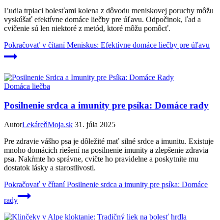
Ľudia trpiaci bolesťami kolena z dôvodu meniskovej poruchy môžu
vyskúšať efektívne domáce liečby pre úľavu. Odpočinok, ľad a
cvičenie sú len niektoré z metód, ktoré môžu pomôcť.
Pokračovať v čítaní
Meniskus: Efektívne domáce liečby pre úľavu
Domáca liečba
Posilnenie srdca a imunity pre psíka: Domáce rady
Autor
LekáreňMoja.sk
31. júla 2025
Pre zdravie vášho psa je dôležité mať silné srdce a imunitu. Existuje
mnoho domácich riešení na posilnenie imunity a zlepšenie zdravia
psa. Nakŕmte ho správne, cvičte ho pravidelne a poskytnite mu
dostatok lásky a starostlivosti.
Pokračovať v čítaní
Posilnenie srdca a imunity pre psíka: Domáce
rady