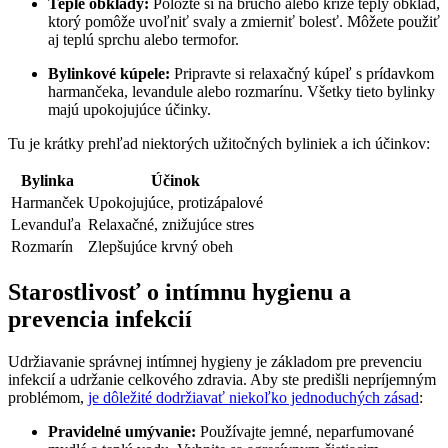
Teplé obklady:
Položte si na brucho⁤ alebo ‌kríže ​teplý obklad,
ktorý pomôže uvoľniť svaly a zmierniť bolesť. Môžete‍ použiť
aj teplú‌ sprchu alebo⁤ termofor.
Bylinkové kúpele:
Pripravte si relaxačný kúpeľ s ​prídavkom
harmančeka, levandule alebo ⁤rozmarínu. Všetky tieto bylinky‌
majú upokojujúce účinky.
Tu je krátky⁤ prehľad niektorých užitočných byliniek a ich účinkov:
Bylinka
Účinok
Harmanček
Upokojujúce, protizápalové
Levanduľa
Relaxačné, znižujúce stres
Rozmarín
Zlepšujúce krvný obeh
Starostlivosť o intímnu hygienu a
prevencia infekcií
Udržiavanie⁣ správnej intímnej hygieny je základom pre prevenciu
infekcií a udržanie ‌celkového zdravia. Aby ste predišli‍ nepríjemným
problémom,⁤
je dôležité dodržiavať niekoľko jednoduchých zásad
:
Pravidelné umývanie:
Používajte jemné, neparfumované