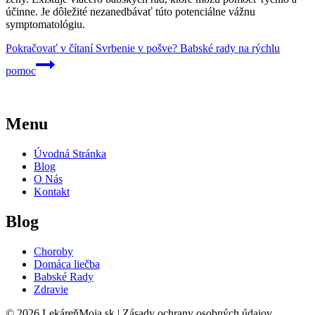
účinne. Je dôležité nezanedbávať túto potenciálne vážnu
symptomatológiu.
Pokračovať v čítaní
Svrbenie v pošve? Babské rady na rýchlu
pomoc
Menu
Úvodná Stránka
Blog
O Nás
Kontakt
Blog
Choroby
Domáca liečba
Babské Rady
Zdravie
© 2026 LekáreňMoja.sk | Zásady ochrany osobných údajov