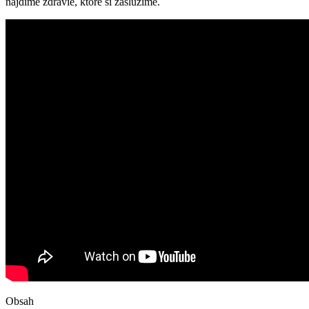
‌nájdime zdravie, ktoré si zaslúžime.
Obsah