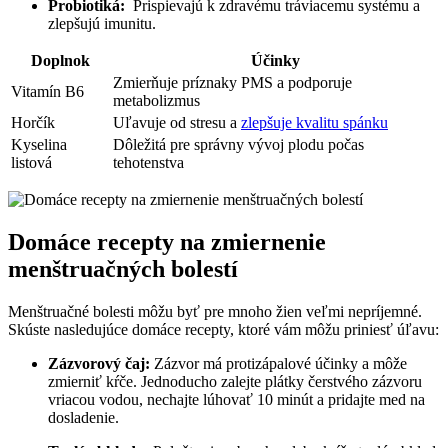
Probiotiká:
​ Prispievajú k zdravému tráviacemu systému a
zlepšujú imunitu.
Doplnok
Účinky
Zmierňuje príznaky PMS a‍ podporuje
Vitamín⁤ B6
metabolizmus
Horčík
Uľavuje od stresu a
zlepšuje kvalitu spánku
Kyselina
Dôležitá pre správny vývoj ⁢plodu počas
listová
tehotenstva
Domáce recepty na zmiernenie⁤
menštruačných bolestí
Menštruačné bolesti môžu byť pre mnoho žien veľmi⁤ nepríjemné.
Skúste ⁣nasledujúce domáce recepty, ktoré vám ⁤môžu priniesť​ úľavu:
Zázvorový čaj:
Zázvor má‍ protizápalové účinky a môže⁢
zmierniť kŕče. Jednoducho zalejte plátky ‌čerstvého zázvoru
vriacou vodou, nechajte lúhovať 10 minút a pridajte med na
dosladenie.