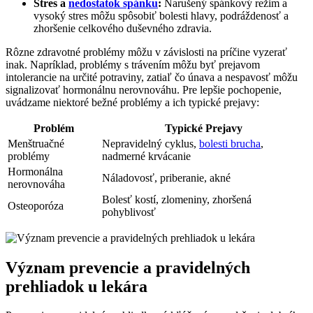
Stres​ a
nedostatok spánku
:
Narušený spánkový režim a
vysoký stres môžu spôsobiť bolesti hlavy, podráždenosť a
zhoršenie celkového⁢ duševného zdravia.
Rôzne zdravotné problémy môžu v závislosti na príčine vyzerať
inak. Napríklad, problémy ⁣s trávením môžu byť‍ prejavom
intolerancie na určité potraviny, ​zatiaľ ⁢čo únava a nespavosť môžu
signalizovať hormonálnu nerovnováhu. Pre lepšie pochopenie,
uvádzame niektoré bežné problémy a ich typické prejavy:
Problém
Typické Prejavy
Menštruačné
Nepravidelný ‍cyklus,
bolesti brucha
,
problémy
nadmerné krvácanie
Hormonálna
Náladovosť, priberanie, akné
nerovnováha
Bolesť kostí,⁢ zlomeniny, zhoršená
Osteoporóza
pohyblivosť
Význam⁣ prevencie a ‍pravidelných
prehliadok⁤ u lekára