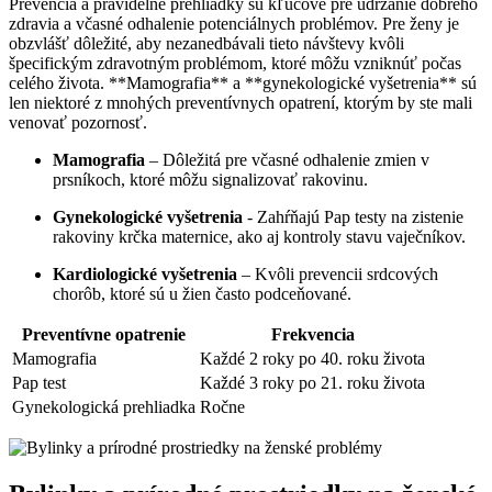
Prevencia a pravidelné prehliadky sú kľúčové pre udržanie dobrého‌
zdravia a včasné odhalenie potenciálnych problémov. Pre‌ ženy‌ je
obzvlášť dôležité, aby nezanedbávali tieto návštevy kvôli
špecifickým zdravotným problémom, ktoré⁣ môžu vzniknúť počas
celého života. **Mamografia** a **gynekologické vyšetrenia** sú
len⁤ niektoré z mnohých preventívnych opatrení, ktorým by ste​ mali
venovať pozornosť.
Mamografia
– Dôležitá pre včasné odhalenie⁢ zmien v
prsníkoch, ktoré môžu signalizovať⁣ rakovinu.
Gynekologické vyšetrenia
-⁣ Zahŕňajú Pap testy na zistenie
rakoviny krčka ⁢maternice, ako aj kontroly stavu ⁣vaječníkov.
Kardiologické vyšetrenia
– Kvôli prevencii ​srdcových
chorôb, ktoré⁣ sú u žien často ⁣podceňované.
Preventívne opatrenie
Frekvencia
Mamografia
Každé ‌2 ⁣roky po 40. roku života
Pap test
Každé‌ 3 roky po 21. roku života
Gynekologická prehliadka
Ročne