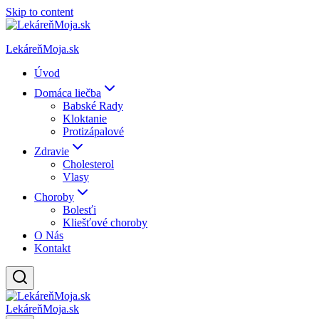
Skip to content
LekáreňMoja.sk
Úvod
Domáca liečba
Babské Rady
Kloktanie
Protizápalové
Zdravie
Cholesterol
Vlasy
Choroby
Bolesťi
Kliešťové choroby
O Nás
Kontakt
LekáreňMoja.sk