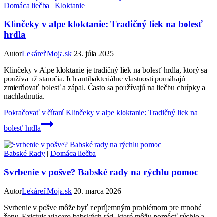
Domáca liečba
|
Kloktanie
Klinčeky v alpe kloktanie: Tradičný liek na bolesť
hrdla
Autor
LekáreňMoja.sk
23. júla 2025
Klinčeky v Alpe kloktanie je tradičný liek na bolesť hrdla, ktorý sa
používa už stáročia. Ich antibakteriálne vlastnosti pomáhajú
zmierňovať bolesť a zápal. Často sa používajú na liečbu chrípky a
nachladnutia.
Pokračovať v čítaní
Klinčeky v alpe kloktanie: Tradičný liek na
bolesť hrdla
Babské Rady
|
Domáca liečba
Svrbenie v pošve? Babské rady na rýchlu pomoc
Autor
LekáreňMoja.sk
20. marca 2026
Svrbenie v pošve môže byť nepríjemným problémom pre mnohé
ženy. Existuje viacero babských rád, ktoré môžu pomôcť rýchlo a