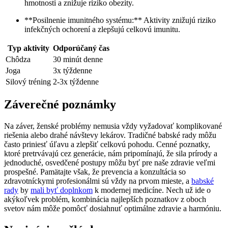
hmotnosti a znižuje riziko obezity.
**Posilnenie imunitného systému:** Aktivity znižujú riziko
infekčných ochorení a zlepšujú celkovú imunitu.
Typ aktivity
Odporúčaný čas
Chôdza
30 minút denne
Joga
3x týždenne
Silový tréning
2-3x týždenne
Záverečné poznámky
Na záver, ženské problémy​ nemusia vždy vyžadovať komplikované
riešenia alebo drahé​ návštevy lekárov. Tradičné babské rady môžu
často priniesť úľavu a zlepšiť celkovú pohodu. Cenné poznatky,
ktoré pretrvávajú cez generácie,⁤ nám pripomínajú, že ⁤sila prírody⁢ a
jednoduché, osvedčené postupy môžu byť ‌pre naše zdravie veľmi
prospešné. Pamätajte však, že prevencia a konzultácia so
zdravotníckymi profesionálmi sú vždy ⁢na prvom mieste, a ‍
babské⁢
rady
by
mali byť doplnkom
k⁣ modernej medicíne. Nech už ide o
akýkoľvek problém, kombinácia ‌najlepších poznatkov z oboch‌
svetov⁢ nám môže pomôcť dosiahnuť⁢ optimálne⁢ zdravie​ a harmóniu.