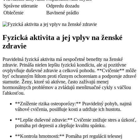
Správne utieranie
Odpredu dozadu
Oblečenie
Bavlnené prádlo
Fyzická aktivita a jej vplyv na‍ ženské
zdravie
Pravidelná fyzická aktivita má nespočetné benefity na ženské
zdravie. Prináša nielen lepšiu ​fyzickú kondíciu, ale aj pozitívne
ovplyvňuje duševné zdravie a celkovú pohodu. **Cvičenie** môže
byť ochranným​ štítom proti ‌rôznym ochoreniam a podporuje zdravé
starnutie. Ženy, ktoré sú aktívne,‌ často zažívajú menej
hormonálnych problémov a zvládajú menštruačné cykly s väčšou
ľahkosťou.
**Zníženie rizika osteoporózy:**‌ Pravidelný pohyb, najmä
váhové‍ cvičenia, posilňuje kosti a udržuje⁤ ich hustotu.
**Lepšie duševné zdravie:** Cvičenie znižuje stres a úzkosť,
pomáha ‍pri ​depresii a⁢ zlepšuje kvalitu spánku.
**Kontrola ⁤hmotnosti:** Pomáha pri​ regulácii telesnej