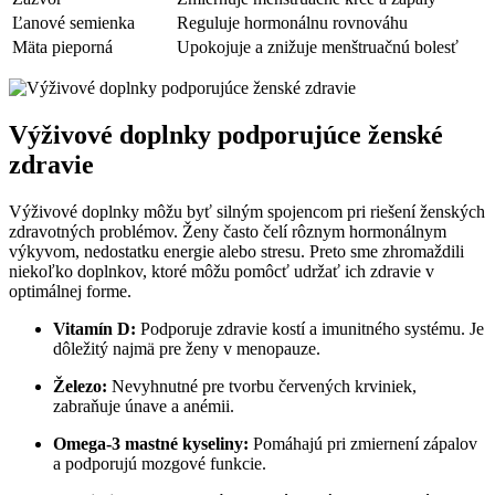
Ľanové semienka
Reguluje hormonálnu rovnováhu
Mäta pieporná
Upokojuje a znižuje menštruačnú bolesť
Výživové doplnky podporujúce⁤ ženské
zdravie
Výživové doplnky môžu ‌byť ⁢silným spojencom pri riešení ženských
zdravotných problémov. Ženy často čelí rôznym hormonálnym
výkyvom, nedostatku ‍energie ‌alebo stresu. Preto sme⁣ zhromaždili
niekoľko doplnkov, ktoré môžu pomôcť​ udržať ich zdravie v
‌optimálnej forme.
Vitamín D:
Podporuje zdravie kostí a imunitného systému. ‍Je
⁤dôležitý najmä‌ pre ženy v menopauze.
Železo:
‍Nevyhnutné pre tvorbu červených krviniek,
⁤zabraňuje únave a anémii.
Omega-3 mastné ⁤kyseliny:
Pomáhajú pri zmiernení ‌zápalov
a podporujú mozgové funkcie.