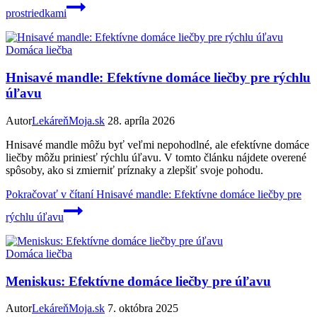
prostriedkami
Domáca liečba
Hnisavé mandle: Efektívne domáce liečby pre rýchlu
úľavu
Autor
LekáreňMoja.sk
28. apríla 2026
Hnisavé mandle môžu byť veľmi nepohodlné, ale efektívne domáce
liečby môžu priniesť rýchlu úľavu. V tomto článku nájdete overené
spôsoby, ako si zmierniť príznaky a zlepšiť svoje pohodu.
Pokračovať v čítaní
Hnisavé mandle: Efektívne domáce liečby pre
rýchlu úľavu
Domáca liečba
Meniskus: Efektívne domáce liečby pre úľavu
Autor
LekáreňMoja.sk
7. októbra 2025