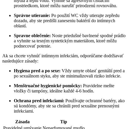
mydlá a teplú vodu. Vyhnite sa agresívnym čistiacim
prostriedkom, ktoré môžu narušiť prirodzenú⁣ rovnováhu.
Správne ​utieranie:
Po použití WC vždy utierajte zepředu
dozadu, ⁢aby ste predišli zaneseniu baktérií do​ intímnych
oblastí.
Spravne oblečenie:
Noste priedušné bavlnené spodné prádlo
a vyhnite‍ sa tesným syntetickým‌ materiálom, ⁣ktoré môžu
podnecovať potenie.
Ak sa chcete vyhnúť intímnym infekciám, odporúčame dodržiavať
nasledujúce zásady:
Hygiena pred a po‌ sexe:
Vždy umyte oblasť genitálií pred a
po sexuálnom‍ styku, aby ste minimalizovali⁣ riziko ⁤infekcie.
Menštruačné ‍hygienické pomôcky:
‌Pravidelne meňte
vložky či tampóny, ⁢ideálne každé⁣ 4-6 hodín.
Ochrana pred infekciami:
Používajte ochranné ⁣bariéry, ako⁤
sú kondómy, aby⁣ ste⁢ sa chránili pred sexuálne prenosnými
infekciami.
Zásada
Tip
Pravidelné umývanie
Neparfumované mydlo