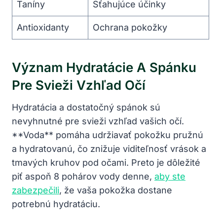
Taníny
Sťahujúce účinky
Antioxidanty
Ochrana pokožky
Význam Hydratácie A Spánku
Pre Svieži ‌vzhľad Očí
Hydratácia a dostatočný ‌spánok​ sú
nevyhnutné pre svieži vzhľad vašich očí.
**Voda** pomáha⁣ udržiavať pokožku pružnú
a hydratovanú, čo znižuje viditeľnosť vrások a
tmavých kruhov pod očami. Preto je dôležité
piť aspoň 8 pohárov ⁢vody denne,
aby ste
zabezpečili
, že vaša pokožka ⁤dostane
potrebnú hydratáciu.