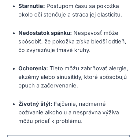
Starnutie:
Postupom času sa pokožka
okolo očí stenčuje a⁤ stráca jej elasticitu.
Nedostatok spánku:
Nespavosť môže
spôsobiť, že pokožka získa bledší odtieň,
čo zvýrazňuje tmavé kruhy.
Ochorenia:
Tieto môžu ⁣zahrňovať alergie,
ekzémy alebo sinusitídy, ktoré spôsobujú
opuch a začervenanie.
Životný štýl:
Fajčenie, nadmerné
požívanie alkoholu a nesprávna ⁣výživa
⁢môžu pridať ‍k problému.