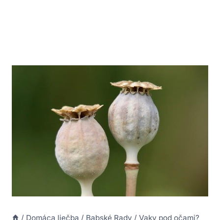
/
Domáca liečba
/
Babské Rady
/
Vaky pod očami?