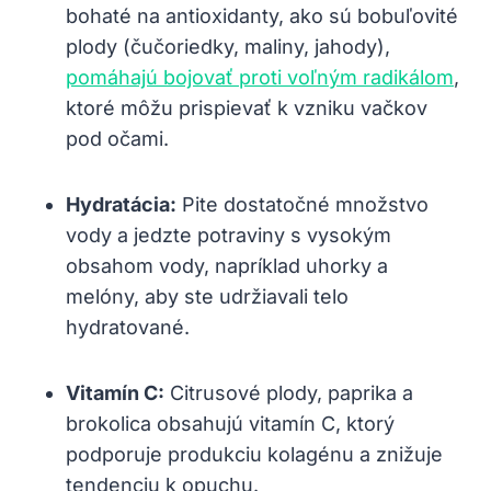
bohaté na antioxidanty, ako sú bobuľovité
plody (čučoriedky, maliny, jahody),
pomáhajú bojovať proti voľným radikálom
,
ktoré môžu prispievať k vzniku vačkov‌
pod očami.
Hydratácia:
Pite dostatočné množstvo
vody ⁤a‌ jedzte potraviny s vysokým
obsahom vody, napríklad uhorky a
melóny, aby ste udržiavali telo⁤
hydratované.
Vitamín ⁣C:
‍Citrusové plody, paprika a
brokolica obsahujú vitamín C, ktorý
podporuje produkciu kolagénu a znižuje
tendenciu k opuchu.