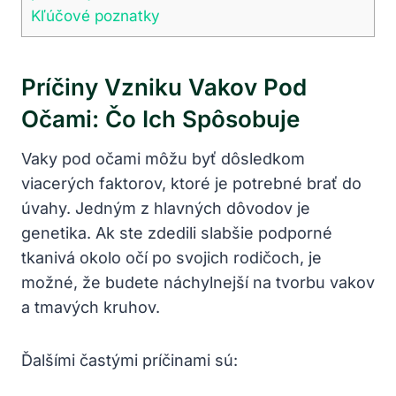
Kľúčové poznatky
Príčiny Vzniku Vakov Pod​
Očami: Čo Ich Spôsobuje
Vaky pod očami môžu byť dôsledkom
viacerých faktorov, ktoré ⁢je potrebné brať do
úvahy. Jedným z hlavných dôvodov⁣ je
genetika. Ak ste zdedili slabšie podporné
⁤tkanivá okolo očí po svojich rodičoch, je
možné, že budete náchylnejší na tvorbu vakov​
a⁢ tmavých ⁢kruhov.
Ďalšími častými príčinami sú: