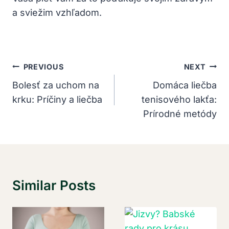
a sviežim vzhľadom.
Navigácia
PREVIOUS
NEXT
V
Bolesť za uchom na
Domáca liečba
krku: Príčiny a liečba
tenisového lakťa:
Článku
Prírodné metódy
Similar Posts