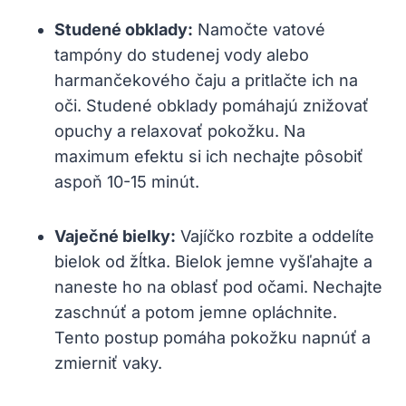
Studené obklady:
Namočte vatové
tampóny do studenej vody alebo
harmančekového ⁣čaju a pritlačte ich na
oči. Studené obklady pomáhajú znižovať
opuchy a relaxovať ⁢pokožku. Na
maximum ‍efektu si ich ⁣nechajte pôsobiť
aspoň 10-15 minút.
Vaječné ‌bielky:
‌Vajíčko rozbite a oddelíte
bielok od žĺtka. Bielok jemne vyšľahajte a
naneste ho ⁤na oblasť ⁤pod očami. Nechajte
zaschnúť a potom ⁢jemne opláchnite.
Tento postup pomáha pokožku napnúť a
zmierniť vaky.