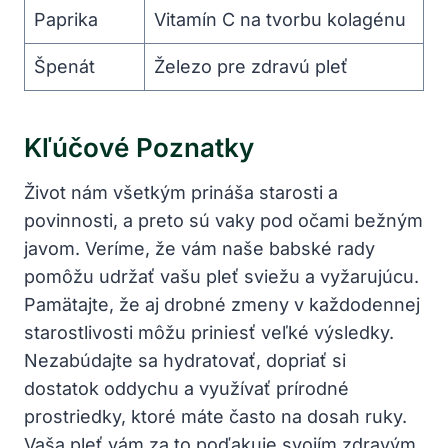
Paprika
Vitamín C na tvorbu kolagénu
Špenát
Železo pre zdravú pleť
Kľúčové Poznatky
Život ‌nám všetkým prináša starosti ⁢a
povinnosti, a preto sú vaky pod ​očami bežným
javom. Veríme, že vám naše babské rady
pomôžu udržať vašu pleť⁣ sviežu a vyžarujúcu.
Pamätajte, že aj drobné zmeny v každodennej
starostlivosti môžu priniesť‌ veľké výsledky.‍
Nezabúdajte sa hydratovať, dopriať si
dostatok oddychu a využívať prírodné
prostriedky, ktoré⁣ máte často na dosah⁣ ruky.
Vaša pleť vám za to poďakuje svojím zdravým