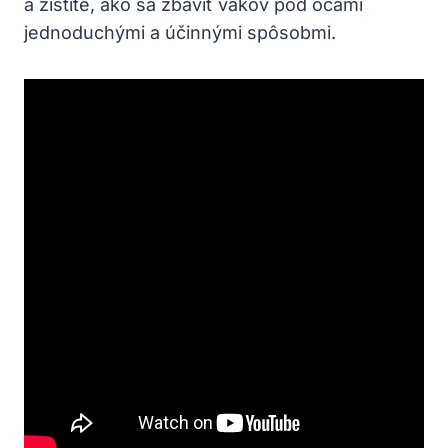
a zistite, ako sa zbaviť vakov pod očami
⁣jednoduchými a účinnými spôsobmi.