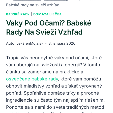
Babské rady na svieži vzhľad
BABSKÉ RADY
|
DOMÁCA LIEČBA
Vaky Pod Očami? Babské
Rady Na Svieži Vzhľad
Autor
LekáreňMoja.sk
8. januára 2026
Trápia vás neodbytné vaky pod očami, ktoré
vám uberajú na sviežosti a energii? V tomto
článku sa zameriame na praktické a
osvedčené babské rady
, ktoré vám pomôžu
obnoviť mladistvý vzhľad a získať vyrovnaný
pohľad. Spoľahlivé domáce triky a prírodné
ingrediencie sú často tým najlepším riešením.
Ponorte ‌sa s nami do sveta tradičných metód