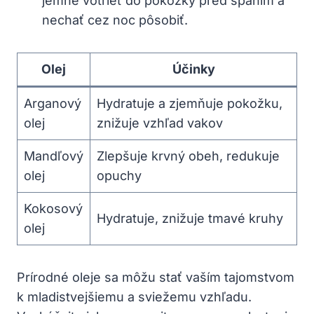
jemne⁢ votrieť do pokožky pred spaním a
nechať cez noc pôsobiť.
Olej
Účinky
Arganový
Hydratuje a zjemňuje pokožku, ​
olej
znižuje vzhľad vakov
Mandľový
Zlepšuje krvný obeh, redukuje
olej
opuchy
Kokosový
Hydratuje, znižuje tmavé kruhy
olej
Prírodné oleje sa môžu stať vaším tajomstvom
k mladistvejšiemu a sviežemu vzhľadu.⁢