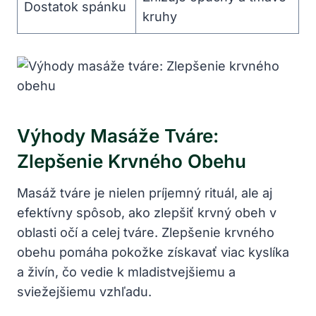
Dostatok ‌spánku
kruhy
Výhody Masáže Tváre:
Zlepšenie Krvného Obehu
Masáž tváre je nielen príjemný ⁢rituál, ale aj
efektívny spôsob, ako zlepšiť ⁤krvný obeh v
oblasti ‍očí a ​celej tváre. Zlepšenie krvného⁣
obehu pomáha pokožke získavať viac kyslíka
a živín, čo vedie⁤ k mladistvejšiemu a
sviežejšiemu vzhľadu.