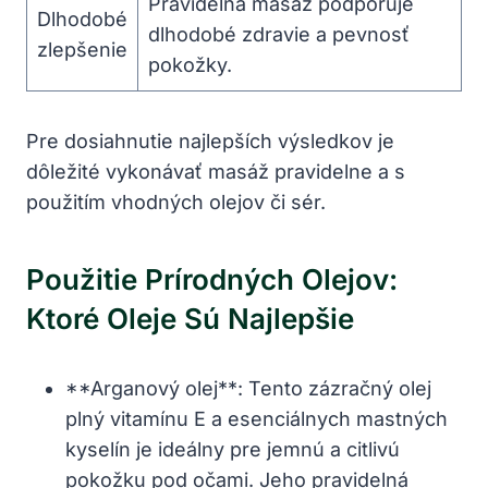
Pravidelná masáž podporuje
Dlhodobé
dlhodobé zdravie a pevnosť
zlepšenie
pokožky.
Pre dosiahnutie najlepších výsledkov je
⁤dôležité vykonávať masáž pravidelne a s
použitím vhodných olejov či sér.
Použitie Prírodných Olejov:
Ktoré Oleje Sú Najlepšie
**Arganový olej**: Tento zázračný olej
plný vitamínu E a⁤ esenciálnych ​mastných
kyselín ⁣je ideálny pre jemnú a citlivú
pokožku‍ pod očami. Jeho pravidelná⁤