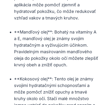
aplikácia môže pomôcť zjemniť a
hydratovať pokožku, ⁢čo môže redukovať
vzhľad vakov a tmavých kruhov.
**Mandľový olej**:‍ Bohatý na vitamíny A
a E, mandľový olej je známy svojim
hydratačným​ a vyživujúcim účinkom.
‍Pravidelným masírovaním mandľového
oleja⁤ do pokožky okolo očí môžete zlepšiť
krvný obeh a znížiť opuch.
**Kokosový olej**: Tento olej je známy
svojimi hydratačnými schopnosťami a⁤
môže pomôcť znížiť opuchy ‍a tmavé
kruhy okolo očí. Stačí malé množstvo