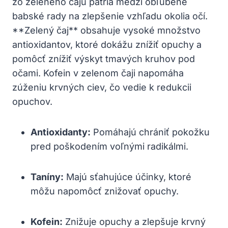
zo zeleného čaju patria medzi obľúbené
babské rady na zlepšenie vzhľadu okolia očí.
**Zelený⁣ čaj** obsahuje vysoké množstvo
antioxidantov, ktoré dokážu znížiť opuchy a
pomôcť znížiť výskyt tmavých ​kruhov pod
očami. ⁤Kofein ‌v ‌zelenom čaji napomáha
zúženiu ⁢krvných ciev, čo vedie k redukcii
‍opuchov.
Antioxidanty:
Pomáhajú chrániť pokožku
pred poškodením voľnými radikálmi.
Taníny:
Majú sťahujúce účinky, ktoré
môžu napomôcť‍ znižovať‌ opuchy.
Kofein:
Znižuje opuchy a zlepšuje krvný