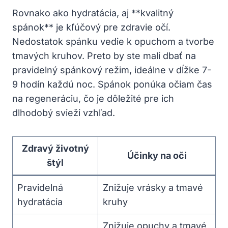
Rovnako ako hydratácia, aj **kvalitný
spánok** je kľúčový pre zdravie očí.
Nedostatok spánku vedie k opuchom a tvorbe
tmavých kruhov. Preto by ste mali ⁢dbať na
pravidelný spánkový režim, ideálne v dĺžke 7-
9 hodín každú noc. Spánok⁣ ponúka očiam čas
na regeneráciu,⁢ čo je dôležité pre⁣ ich
dlhodobý svieži vzhľad.
Zdravý životný
Účinky na ⁤oči
štýl
Pravidelná
Znižuje vrásky a tmavé
hydratácia
kruhy
Znižuje opuchy a tmavé