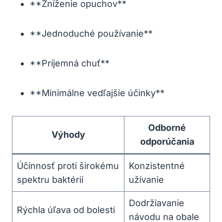
**Zníženie opuchov**
**Jednoduché používanie**
**Príjemná chuť**
**Minimálne vedľajšie účinky**
Odborné
Výhody
odporúčania
Účinnosť proti širokému
Konzistentné
spektru baktérií
užívanie
Dodržiavanie
Rýchla úľava od bolesti
návodu na obale