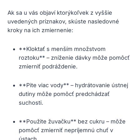
Ak sa u vás objaví ktorýkoľvek z vyššie
uvedených príznakov, skúste nasledovné
kroky na ich zmiernenie:
**Kloktať s menším množstvom
roztoku** – zníženie dávky môže pomôcť
zmierniť podráždenie.
**Pite viac vody** – hydrátovanie ústnej
dutiny môže pomôcť predchádzať
suchosti.
**Použite žuvačku** bez cukru – môže
pomôcť zmierniť nepríjemnú chuť v
ústach.