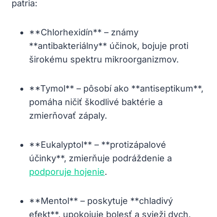
patria:
**Chlorhexidín** – známy
**antibakteriálny** účinok, bojuje proti
širokému spektru mikroorganizmov.
**Tymol** – pôsobí ako **antiseptikum**,
pomáha ničiť škodlivé baktérie a
zmierňovať zápaly.
**Eukalyptol** – **protizápalové
účinky**, zmierňuje podráždenie a
podporuje hojenie
.
**Mentol** – poskytuje **chladivý
efekt**, upokojuje bolesť a svieži dych.