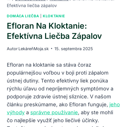
Efektívna liečba zápalov
DOMÁCA LIEČBA
|
KLOKTANIE
Efloran Na Kloktanie:
Efektívna Liečba Zápalov
Autor
LekáreňMoja.sk
15. septembra 2025
Efloran na kloktanie sa stáva čoraz
populárnejšou voľbou v boji proti zápalom
ústnej dutiny. Tento efektívny liek ponúka
rýchlu úľavu od nepríjemných symptómov a
podporuje zdravie ústnej sliznice. V našom
článku preskúmame, ako Efloran funguje,
jeho
výhody
a
správne používanie
, aby ste mohli
čo najlepšie využiť jeho liečivé účinky.