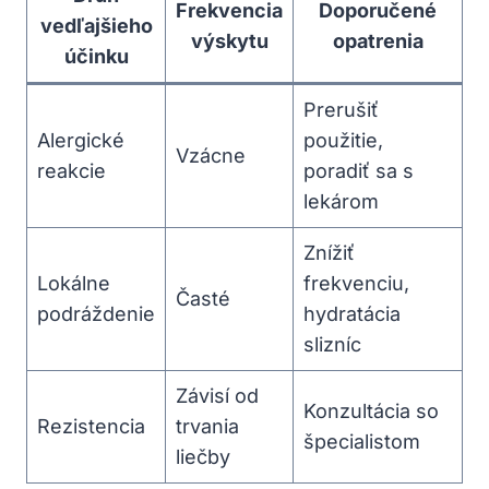
Frekvencia
Doporučené
vedľajšieho
výskytu
opatrenia
účinku
Prerušiť
Alergické
použitie,
Vzácne
reakcie
poradiť sa s
lekárom
Znížiť
Lokálne
frekvenciu,
Časté
podráždenie
hydratácia
slizníc
Závisí od
Konzultácia so
Rezistencia
trvania
špecialistom
liečby