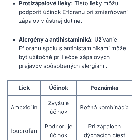
Protizápalové lieky:
Tieto lieky môžu
podporiť účinok Efloranu pri zmierňovaní
zápalov v ústnej dutine.
Alergény a antihistaminiká:
Užívanie
Efloranu spolu s antihistaminikami môže
byť užitočné pri liečbe zápalových
prejavov spôsobených alergiami.
Liek
Účinok
Poznámka
Zvyšuje
Amoxicilín
Bežná kombinácia
účinok
Podporuje
Pri zápaloch
Ibuprofen
účinok
dýchacích ciest