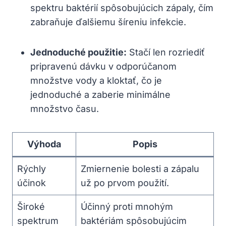
spektru baktérií spôsobujúcich zápaly, čím
zabraňuje ďalšiemu šíreniu infekcie.
Jednoduché použitie:
Stačí len rozriediť
pripravenú dávku v odporúčanom
množstve vody a kloktať, čo je
jednoduché a zaberie minimálne
množstvo času.
Výhoda
Popis
Rýchly
Zmiernenie bolesti a zápalu
účinok
už po prvom použití.
Široké
Účinný proti mnohým
spektrum
baktériám spôsobujúcim