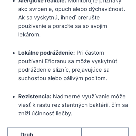
Alergické reakcie:
Monitorujte príznaky
ako svrbenie, opuch alebo dýchavičnosť.
Ak sa vyskytnú, ihneď prerušte
používanie a poraďte sa so svojím
lekárom.
Lokálne podráždenie:
Pri častom
používaní Efloranu sa môže vyskytnúť
podráždenie slizníc, prejavujúce sa
suchosťou alebo pálivým pocitom.
Rezistencia:
Nadmerné využívanie môže
viesť k rastu rezistentných baktérií, čím sa
zníži účinnosť liečby.
Druh