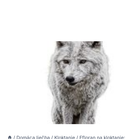
/
Domáca liečba
/
Kloktanie
/
Efloran na kloktanie: