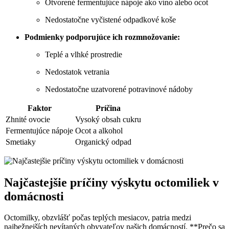
Otvorené fermentujúce nápoje ako víno alebo ocot
Nedostatočne vyčistené odpadkové koše
Podmienky podporujúce ich rozmnožovanie:
Teplé a vlhké prostredie
Nedostatok vetrania
Nedostatočne uzatvorené potravinové nádoby
Faktor
Príčina
Zhnité ovocie
Vysoký obsah cukru
Fermentujúce nápoje
Ocot a alkohol
Smetiaky
Organický odpad
Najčastejšie príčiny výskytu octomiliek v
domácnosti
Octomilky, obzvlášť počas teplých mesiacov, patria medzi
najbežnejších nevítaných obyvateľov našich domácností. **Prečo sa