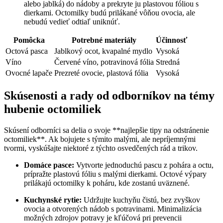
alebo jablká) do nádoby a prekryte ju plastovou fóliou s
dierkami. Octomilky budú prilákané vôňou ovocia, ale
nebudú vedieť odtiaľ uniknúť.
Pomôcka
Potrebné materiály
Účinnosť
Octová pasca
Jablkový ocot, kvapalné mydlo
Vysoká
Víno
Červené víno, potravinová fólia
Stredná
Ovocné lapače
Prezreté ovocie, plastová fólia
Vysoká
Skúsenosti a rady od odborníkov na témy
hubenie octomiliek
Skúsení odborníci sa delia o svoje **najlepšie tipy na odstránenie
octomiliek**. Ak bojujete s týmito malými, ale nepríjemnými
tvormi, vyskúšajte niektoré z týchto osvedčených rád a trikov.
Domáce pasce:
Vytvorte jednoduchú pascu z pohára a octu,
prípražte plastovú fóliu s malými dierkami. Octové výpary
prilákajú octomilky k poháru, kde zostanú uväznené.
Kuchynské rytie:
Udržujte kuchyňu čistú, bez zvyškov
ovocia a otvorených nádob s potravinami. Minimalizácia
možných zdrojov potravy je kľúčová pri prevencii