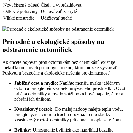
Nevyčistený odpad
Čistiť a vyprázdňovať
Odkryté potraviny
Uchovávať zakryté
Vlhké prostredie
Udržiavať suché
Prírodné a ekologické spôsoby na
odstránenie octomiliek
Ak chcete bojovať proti octomilkám bez chemikálií, existuje
niekoľko účinných prírodných metód, ktoré môžete vyskúšať.
Poskytujú bezpečné a ekologické riešenia pre domácnosť.
Jablčný ocot a mydlo:
Naplňte menšiu misku jablčným
octom a pridajte pár kvapiek umývacieho prostriedku. Ocot
priláka octomilky a mydlo zníži povrchové napätie, čím sa
zabráni ich únikom.
Kvasinkový roztok:
Do malej nádoby nalejte teplú vodu,
pridajte lyžicu cukru a trochu droždia. Tento sladký
kvasinkový roztok ocotmilky pritiahne a utopia sa v ňom.
Bylinky:
Umestnenie byliniek ako napríklad bazalka,