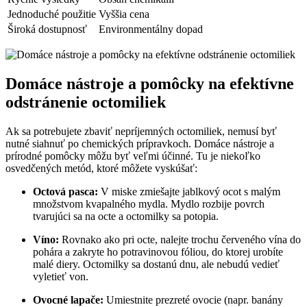
Jednoduché použitie
Vyššia cena
Široká dostupnosť
Environmentálny dopad
Domáce nástroje a pomôcky na efektívne
odstránenie octomiliek
Ak sa potrebujete zbaviť nepríjemných octomiliek, nemusí byť
nutné siahnuť po chemických prípravkoch. Domáce nástroje a
prírodné pomôcky môžu byť veľmi účinné. Tu je niekoľko
osvedčených metód, ktoré môžete vyskúšať:
Octová pasca:
V miske zmiešajte jablkový ocot s malým
množstvom kvapalného mydla. Mydlo rozbije povrch
tvarujúci sa na octe a octomilky sa potopia.
Víno:
Rovnako ako pri octe, nalejte trochu červeného vína do
pohára a zakryte ho potravinovou fóliou, do ktorej urobíte
malé diery. Octomilky sa dostanú dnu, ale nebudú vedieť
vyletieť von.
Ovocné lapače:
Umiestnite prezreté ovocie (napr. banány