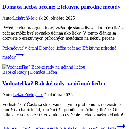
Domáca liečba pečene: Efektívne prírodné metódy
Autor
LekáreňMoja.sk
26. októbra 2025
Pečeň je vitálny orgán, ktorý vyžaduje starostlivosť. Domáca liečba
pečene môže byť rovnako účinná ako lieky. V tomto článku sa
dozviete o efektívnych prírodných metódach na liečbu pečene.
Pokračovať v čítaní
Domáca liečba pečene: Efektívne prírodné
metódy
Babské Rady
|
Domáca liečba
Vodnateľka? Babské rady na účinnú liečbu
Autor
LekáreňMoja.sk
7. októbra 2025
Vodnateľka? Často sa stretávame s týmto problémom, no existuje
množstvo babích rád, ktoré môžu pomôcť pri účinnej liečbe. Od
pitia viac vody cez stravovanie po cvičenie – viac v našom článku!
Pokračovať v čítaní
Vodnateľka? Babské rady na účinnú liečbu