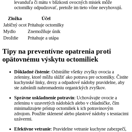
levanduľa či mätu v blízkosti ovocných misiek môže
octomilky odpudzovať, pretože im tieto vône nevyhovujú.
Zložka
Účel
Jablčný ocot
Pritahuje octomilky
Mydlo
Znemožňuje únik
Droždie
Pritahuje a utápa
Tipy na preventívne opatrenia proti
opätovnému výskytu octomiliek
Dôkladné čistenie
: Odstráňte všetky zvyšky ovocia a
zeleniny, ktoré môžu slúžiť ako potrava pre octomilky. Čistite
kuchynské linky, drezy a odpadové nádoby pravidelne, aby
ste zabránili nahromadeniu organických zvyškov.
Správne uskladnenie potravín
: Uchovávajte ovocie a
zeleninu v uzavretých nádobách alebo v chladničke, čím
minimalizujete prístup octomiliek k ich potravinovým
zdrojom. Použite sklenené alebo plastové nádoby s tesniacimi
uzávermi.
Efektívne vetranie
: Pravidelne vetranie kuchyne zabezpečí,