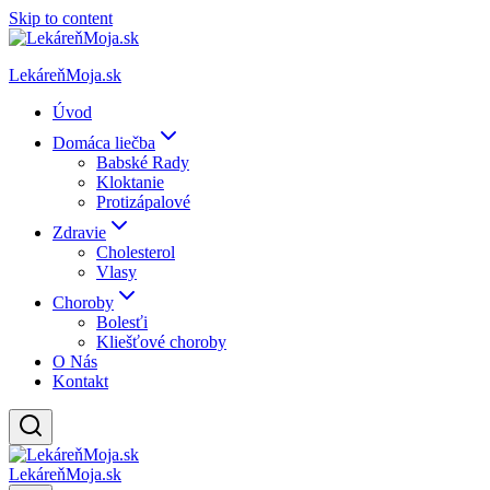
Skip to content
LekáreňMoja.sk
Úvod
Domáca liečba
Babské Rady
Kloktanie
Protizápalové
Zdravie
Cholesterol
Vlasy
Choroby
Bolesťi
Kliešťové choroby
O Nás
Kontakt
LekáreňMoja.sk