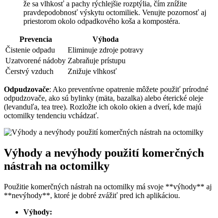
že sa vlhkosť a pachy rýchlejšie rozptýlia, čím znížite
pravdepodobnosť výskytu octomiliek. Venujte pozornosť aj
priestorom okolo odpadkového koša a kompostéra.
Prevencia
Výhoda
Čistenie odpadu
Eliminuje zdroje potravy
Uzatvorené nádoby
Zabraňuje prístupu
Čerstvý vzduch
Znižuje vlhkosť
Odpudzovače
: Ako preventívne opatrenie môžete použiť prírodné
odpudzovače, ako sú bylinky (mäta, bazalka) alebo éterické oleje
(levanduľa, tea tree). Rozložte ich okolo okien a dverí, kde majú
octomilky tendenciu vchádzať.
Výhody a nevýhody použití komerčných
nástrah na octomilky
Použitie komerčných nástrah na octomilky má svoje **výhody** aj
**nevýhody**, ktoré je dobré zvážiť pred ich aplikáciou.
Výhody: