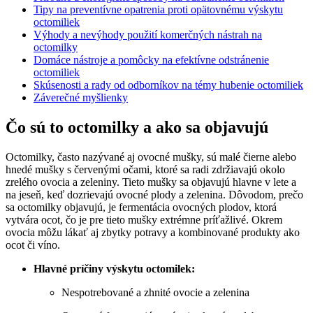
Tipy na preventívne opatrenia proti opätovnému výskytu
octomiliek
Výhody a nevýhody použití komerčných nástrah na
octomilky
Domáce nástroje a pomôcky na efektívne odstránenie
octomiliek
Skúsenosti a rady od odborníkov na témy hubenie octomiliek
Záverečné myšlienky
Čo sú to octomilky a ako sa objavujú
Octomilky, často nazývané aj ovocné mušky, sú malé čierne alebo
hnedé mušky s červenými očami, ktoré sa radi zdržiavajú okolo
zrelého ovocia a zeleniny. Tieto mušky sa objavujú hlavne v lete a
na jeseň, keď dozrievajú ovocné plody a zelenina. Dôvodom, prečo
sa octomilky objavujú, je fermentácia ovocných plodov, ktorá
vytvára ocot, čo je pre tieto mušky extrémne príťažlivé. Okrem
ovocia môžu lákať aj zbytky potravy a kombinované produkty ako
ocot či víno.
Hlavné príčiny výskytu octomilek:
Nespotrebované a zhnité ovocie a zelenina