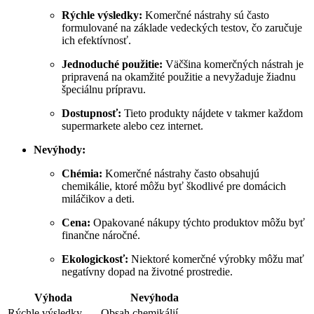
Rýchle výsledky:
Komerčné nástrahy sú často
formulované na základe vedeckých testov, čo zaručuje
ich efektívnosť.
Jednoduché použitie:
Väčšina komerčných nástrah je
pripravená na okamžité použitie a nevyžaduje žiadnu
špeciálnu prípravu.
Dostupnosť:
Tieto produkty nájdete v takmer každom
supermarkete alebo cez internet.
Nevýhody:
Chémia:
Komerčné nástrahy často obsahujú
chemikálie, ktoré môžu byť škodlivé pre domácich
miláčikov a deti.
Cena:
Opakované nákupy týchto produktov môžu byť
finančne náročné.
Ekologickosť:
Niektoré komerčné výrobky môžu mať
negatívny dopad na životné prostredie.
Výhoda
Nevýhoda
Rýchle výsledky
Obsah chemikálií