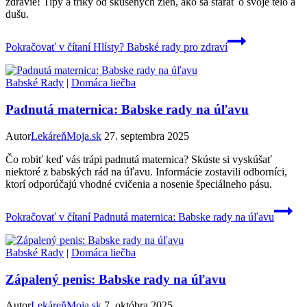
zdravie! Tipy a triky od skúsených žien, ako sa starať o svoje telo a
dušu.
Pokračovať v čítaní
Hlísty? Babské rady pro zdraví
Babské Rady
|
Domáca liečba
Padnutá maternica: Babske rady na úľavu
Autor
LekáreňMoja.sk
27. septembra 2025
Čo robiť keď vás trápi padnutá maternica? Skúste si vyskúšať
niektoré z babských rád na úľavu. Informácie zostavili odborníci,
ktorí odporúčajú vhodné cvičenia a nosenie špeciálneho pásu.
Pokračovať v čítaní
Padnutá maternica: Babske rady na úľavu
Babské Rady
|
Domáca liečba
Zápalený penis: Babske rady na úľavu
Autor
LekáreňMoja.sk
7. októbra 2025