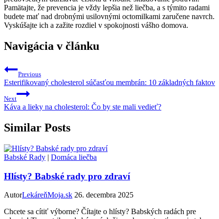
Pamätajte, že prevencia je vždy lepšia než liečba, a s týmito radami
budete mať nad drobnými usilovnými octomilkami zaručene navrch.
Vyskúšajte ich a zažite rozdiel v spokojnosti vášho domova.
Navigácia v článku
Previous
Esterifikovaný cholesterol súčasťou membrán: 10 základných faktov
Next
Káva a lieky na cholesterol: Čo by ste mali vedieť?
Similar Posts
Babské Rady
|
Domáca liečba
Hlísty? Babské rady pro zdraví
Autor
LekáreňMoja.sk
26. decembra 2025
Chcete sa cítiť výborne? Čítajte o hlísty? Babských radách pre