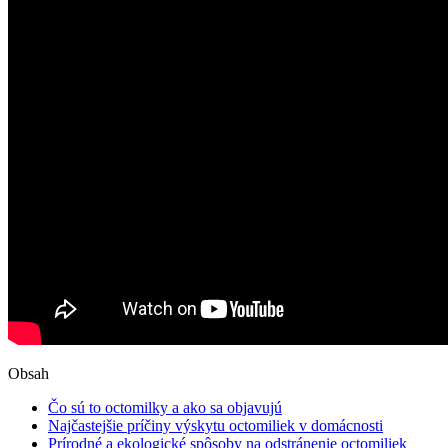
Obsah
Čo sú to octomilky a ako sa objavujú
Najčastejšie príčiny výskytu octomiliek v domácnosti
Prírodné a ekologické spôsoby na odstránenie octomiliek