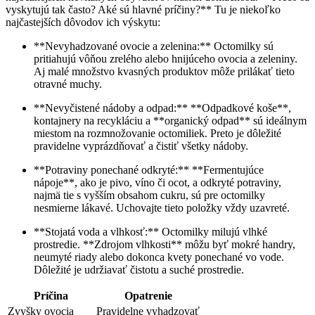
vyskytujú tak často? Aké sú hlavné príčiny?** Tu je niekoľko
najčastejších dôvodov ich výskytu:
**Nevyhadzované ovocie a zelenina:** Octomilky sú
pritiahujú vôňou zrelého alebo hnijúceho ovocia a zeleniny.
Aj malé množstvo kvasných produktov môže prilákať tieto
otravné muchy.
**Nevyčistené nádoby a odpad:** **Odpadkové koše**,
kontajnery na recykláciu a **organický odpad** sú ideálnym
miestom na rozmnožovanie octomiliek. Preto je dôležité
pravidelne vyprázdňovať a čistiť všetky nádoby.
**Potraviny ponechané odkryté:** **Fermentujúce
nápoje**, ako je pivo, víno či ocot, a odkryté potraviny,
najmä tie s vyšším obsahom cukru, sú pre octomilky
nesmierne lákavé. Uchovajte tieto položky vždy uzavreté.
**Stojatá voda a vlhkosť:** Octomilky milujú vlhké
prostredie. **Zdrojom vlhkosti** môžu byť mokré handry,
neumyté riady alebo dokonca kvety ponechané vo vode.
Dôležité je udržiavať čistotu a suché prostredie.
Príčina
Opatrenie
Zvyšky ovocia
Pravidelne vyhadzovať