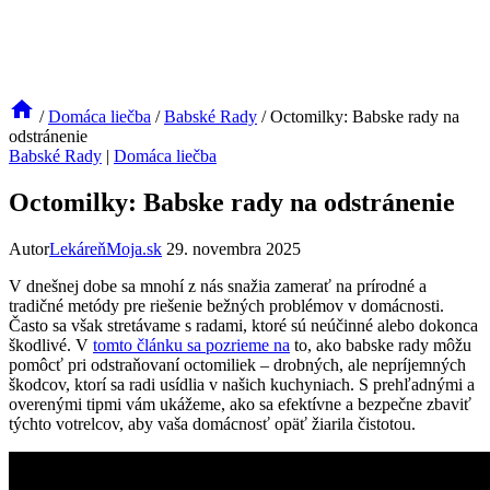
/
Domáca liečba
/
Babské Rady
/
Octomilky: Babske rady na
odstránenie
Babské Rady
|
Domáca liečba
Octomilky: Babske rady na odstránenie
Autor
LekáreňMoja.sk
29. novembra 2025
V dnešnej dobe sa mnohí z nás snažia zamerať na prírodné a
tradičné metódy pre riešenie bežných problémov v domácnosti.
Často sa však stretávame s radami, ktoré sú neúčinné alebo dokonca
škodlivé. V
tomto článku sa pozrieme na
to, ako babske rady môžu
pomôcť pri odstraňovaní octomiliek – drobných, ale nepríjemných
škodcov, ktorí sa radi usídlia v našich kuchyniach. S prehľadnými a
overenými tipmi vám ukážeme, ako sa efektívne a bezpečne zbaviť
týchto votrelcov, aby vaša domácnosť opäť žiarila čistotou.