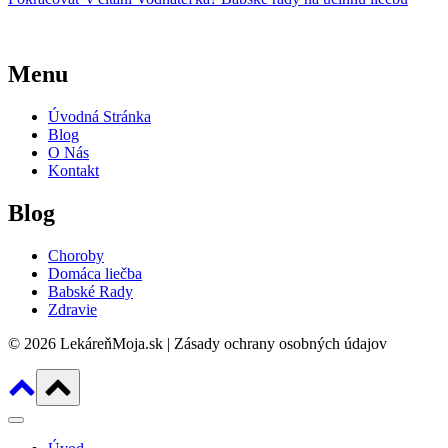
Menu
Úvodná Stránka
Blog
O Nás
Kontakt
Blog
Choroby
Domáca liečba
Babské Rady
Zdravie
© 2026 LekáreňMoja.sk | Zásady ochrany osobných údajov