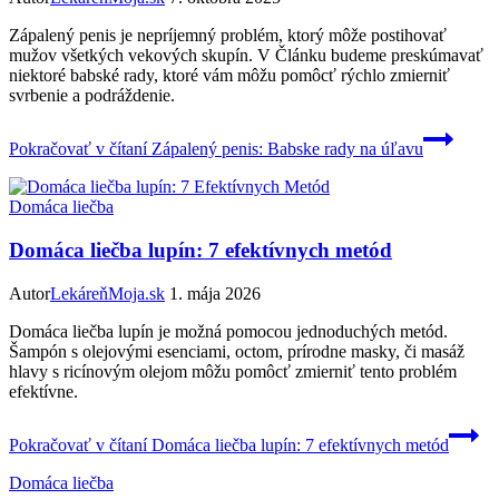
Zápalený penis je nepríjemný problém, ktorý môže postihovať
mužov všetkých vekových skupín. V Článku budeme preskúmavať
niektoré babské rady, ktoré vám môžu pomôcť rýchlo zmierniť
svrbenie a podráždenie.
Pokračovať v čítaní
Zápalený penis: Babske rady na úľavu
Domáca liečba
Domáca liečba lupín: 7 efektívnych metód
Autor
LekáreňMoja.sk
1. mája 2026
Domáca liečba lupín je možná pomocou jednoduchých metód.
Šampón s olejovými esenciami, octom, prírodne masky, či masáž
hlavy s ricínovým olejom môžu pomôcť zmierniť tento problém
efektívne.
Pokračovať v čítaní
Domáca liečba lupín: 7 efektívnych metód
Domáca liečba