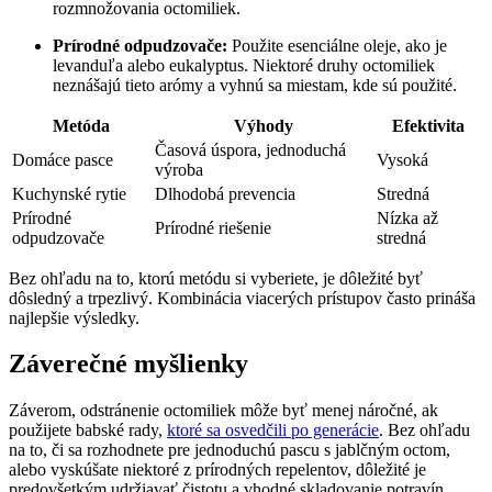
rozmnožovania octomiliek.
Prírodné odpudzovače:
Použite esenciálne oleje, ako je
levanduľa alebo eukalyptus. Niektoré druhy octomiliek
neznášajú tieto arómy a vyhnú sa miestam, kde sú použité.
Metóda
Výhody
Efektivita
Časová úspora, jednoduchá
Domáce pasce
Vysoká
výroba
Kuchynské rytie
Dlhodobá prevencia
Stredná
Prírodné
Nízka až
Prírodné riešenie
odpudzovače
stredná
Bez ohľadu na to, ktorú metódu si vyberiete, je dôležité byť
dôsledný a trpezlivý. Kombinácia viacerých prístupov často prináša
najlepšie výsledky.
Záverečné myšlienky
Záverom, odstránenie octomiliek môže byť menej náročné, ak
použijete babské rady,
ktoré sa osvedčili po generácie
. Bez ohľadu
na to, či sa rozhodnete pre jednoduchú pascu s jablčným octom,
alebo vyskúšate niektoré z prírodných repelentov, dôležité je
predovšetkým udržiavať čistotu a vhodné skladovanie potravín.