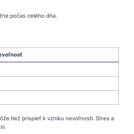
žne počas⁣ celého dňa.
nevoľnosť
tiež prispieť k⁤ vzniku​ nevoľnosti. Stres‌ a
si.