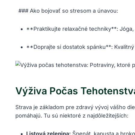
⁢ ​ ### ‍Ako bojovať so stresom a únavou:
**Praktikujte relaxačné techniky**: ⁣Jóga,
**Doprajte si dostatok spánku**: Kvalitný
Výživa Počas Tehotenstva
Strava je ‌základom pre zdravý vývoj ​vášho di
pomáhajú. Tu sú niektoré z najdôležitejších:
Listová ​zelenina:
Špenát, kapusta a brokol