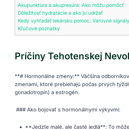
Akupunktúra a akupresúra: Ako ⁣môžu pomôcť
Dôležitosť hydratácie a ako ju udržať
Kedy vyhľadať lekársku​ pomoc: Varovné signály a
Kľúčové poznatky
Príčiny Tehotenskej Nevoľ
**# Hormonálne⁣ zmeny:** Väčšina odborníkov s
zmenami, ktoré ⁢prebiehajú počas prvých týždň
gonadotropín) a estrogén.
​ ###⁢ Ako​ bojovať s hormonálnymi výkyvmi:
**Jedzte malé, ale časté ⁣jedlá**: ⁤To môž