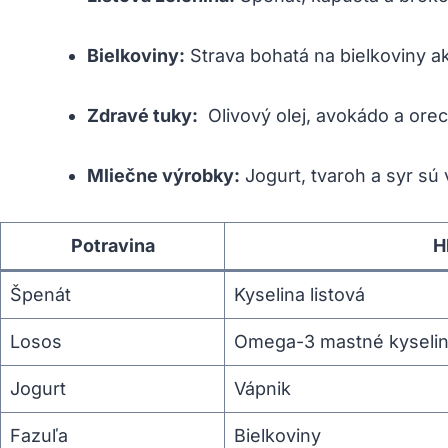
Bielkoviny:
Strava bohatá na bielkoviny ak
Zdravé tuky:
⁢ Olivový olej, avokádo a ore
Mliečne výrobky:
Jogurt, tvaroh a syr ⁤sú⁢
Potravina
H
Špenát
Kyselina listová
Losos
Omega-3 mastné kyseli
Jogurt
Vápnik
Fazuľa
Bielkoviny