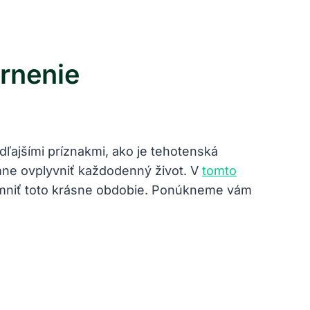
rnenie
ajšími príznakmi, ‍ako je tehotenská
ne ovplyvniť každodenný život. V‌
tomto
íjemniť toto krásne obdobie. Ponúkneme vám