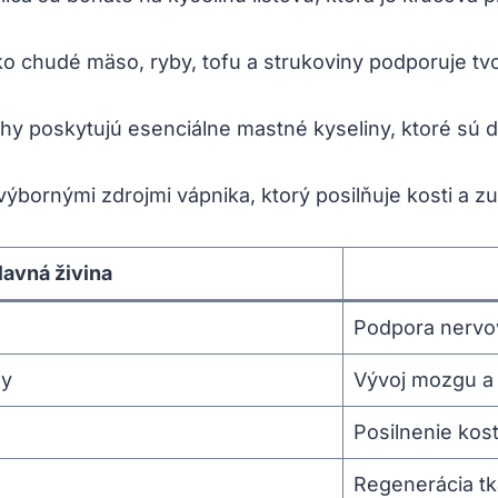
o chudé mäso, ryby, ​tofu a strukoviny podporuje tv
chy ​poskytujú esenciálne mastné kyseliny, ktoré sú d
 výbornými ⁣zdrojmi vápnika, ktorý posilňuje kosti a zub
lavná živina
Podpora nervo
ny
Vývoj mozgu a 
Posilnenie kost
Regenerácia‍ tk