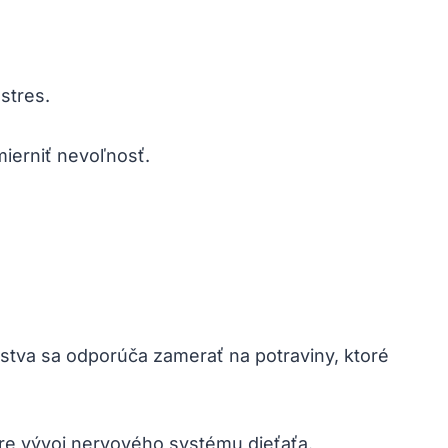
stres.
mierniť nevoľnosť.
stva sa odporúča zamerať ​na potraviny, ktoré ​
pre vývoj nervového systému dieťaťa.