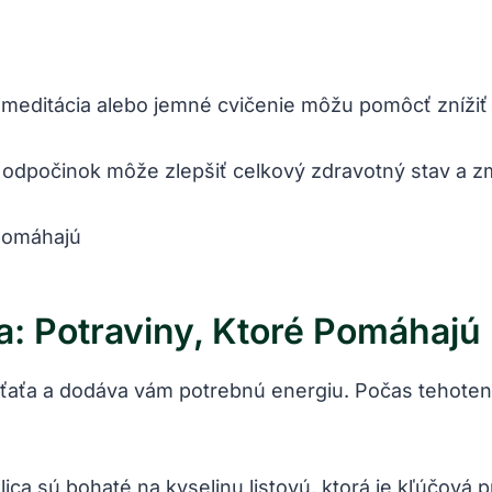
 meditácia alebo jemné cvičenie môžu pomôcť ​znížiť 
 odpočinok môže zlepšiť celkový zdravotný stav a z
: Potraviny, Ktoré Pomáhajú
eťaťa a‍ dodáva‍ vám potrebnú energiu. Počas tehoten
ica sú bohaté na kyselinu listovú, ktorá je kľúčová 