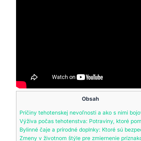
Obsah
Príčiny tehotenskej nevoľnosti a ako s nimi bojo
Výživa počas tehotenstva: Potraviny, ktoré po
Bylinné čaje​ a ‍prírodné doplnky: Ktoré ⁣sú ⁤bezp
Zmeny⁣ v životnom štýle pre zmiernenie príznak