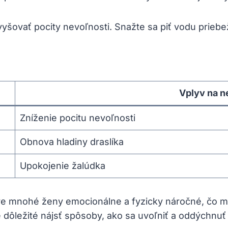
yšovať pocity nevoľnosti. Snažte sa piť vodu priebe
Vplyv na⁣ 
Zníženie pocitu nevoľnosti
Obnova hladiny draslíka
Upokojenie ⁤žalúdka
e mnohé ženy emocionálne a fyzicky náročné, čo môže 
dôležité nájsť spôsoby, ⁤ako ⁤sa uvoľniť⁤ a oddýchnuť 