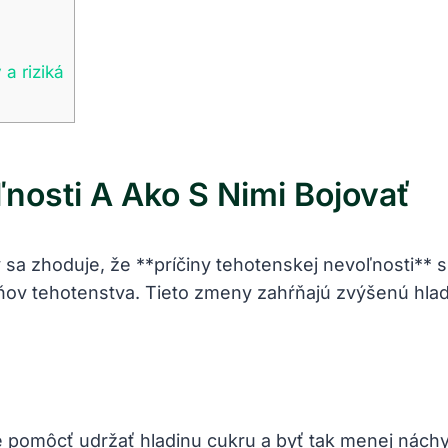
‌ riziká
nosti A Ako S Nimi Bojovať
a zhoduje, že **príčiny tehotenskej nevoľnosti** sú
ov tehotenstva. Tieto zmeny⁢ zahŕňajú zvýšenú hlad
e pomôcť udržať hladinu cukru ⁤a byť tak ⁤menej nách