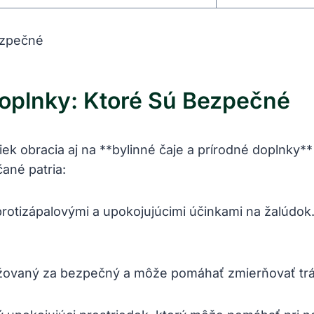
Doplnky: Ktoré ⁣sú ⁤bezpečné
 obracia aj na **bylinné čaje a prírodné doplnky** 
ané patria:
rotizápalovými a ⁢upokojujúcimi účinkami na žalúdok
žovaný za bezpečný a⁣ môže pomáhať zmierňovať trá