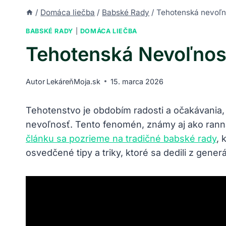
/
Domáca liečba
/
Babské Rady
/
Tehotenská nevoľn
BABSKÉ RADY
|
DOMÁCA LIEČBA
Tehotenská Nevoľnos
Autor
LekáreňMoja.sk
15. marca 2026
Tehotenstvo​ je obdobím radosti a očakávania
nevoľnosť. Tento fenomén, známy aj ako rann
článku sa pozrieme na tradičné babské rady
, 
osvedčené tipy a triky, ktoré sa dedili z gener