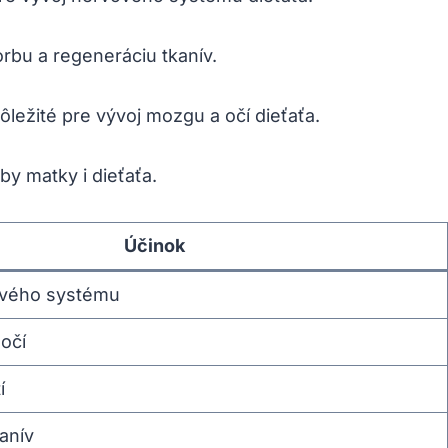
orbu a regeneráciu tkanív.
ôležité pre vývoj ⁤mozgu a očí dieťaťa.
y matky‍ i​ dieťaťa.
Účinok
vého ⁤systému
očí
í
anív