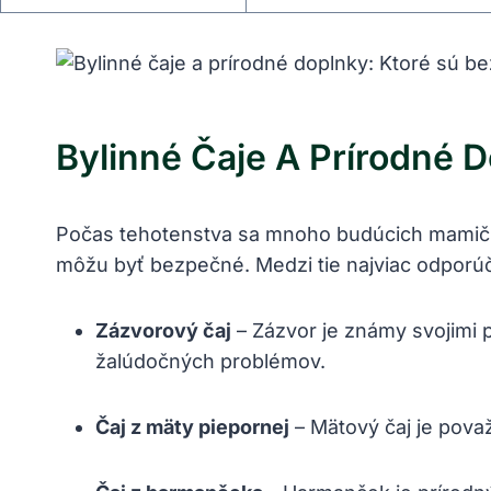
Bylinné Čaje​ A ‍prírodné 
Počas tehotenstva sa ​mnoho budúcich mamičiek
môžu byť bezpečné. Medzi tie najviac odporúč
Zázvorový čaj
– Zázvor je známy svojimi p
žalúdočných problémov.
Čaj z mäty piepornej
– Mätový čaj je pova