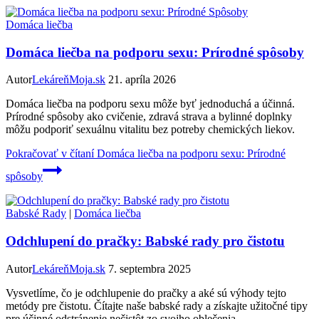
Domáca liečba
Domáca liečba na podporu sexu: Prírodné spôsoby
Autor
LekáreňMoja.sk
21. apríla 2026
Domáca liečba na podporu sexu môže byť jednoduchá a účinná.
Prírodné spôsoby ako cvičenie, zdravá strava a bylinné doplnky
môžu podporiť sexuálnu vitalitu bez potreby chemických liekov.
Pokračovať v čítaní
Domáca liečba na podporu sexu: Prírodné
spôsoby
Babské Rady
|
Domáca liečba
Odchlupení do pračky: Babské rady pro čistotu
Autor
LekáreňMoja.sk
7. septembra 2025
Vysvetlíme, čo je odchlupenie do pračky a aké sú výhody tejto
metódy pre čistotu. Čítajte naše babské rady a získajte užitočné tipy
pre účinné odstránenie nečistôt zo svojho oblečenia.