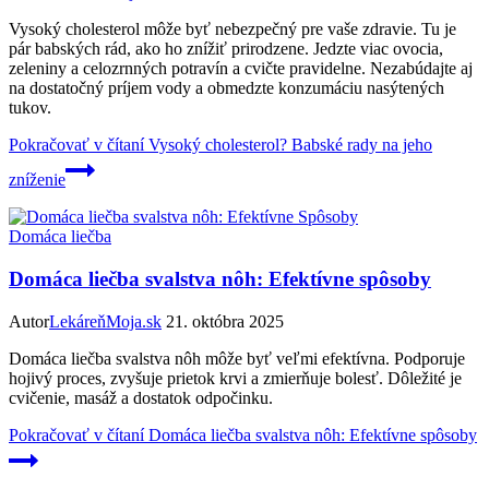
Vysoký cholesterol môže byť nebezpečný pre vaše zdravie. Tu je
pár babských rád, ako ho znížiť prirodzene. Jedzte viac ovocia,
zeleniny a celozrnných potravín a cvičte pravidelne. Nezabúdajte aj
na dostatočný príjem vody a obmedzte konzumáciu nasýtených
tukov.
Pokračovať v čítaní
Vysoký cholesterol? Babské rady na jeho
zníženie
Domáca liečba
Domáca liečba svalstva nôh: Efektívne spôsoby
Autor
LekáreňMoja.sk
21. októbra 2025
Domáca liečba svalstva nôh môže byť veľmi efektívna. Podporuje
hojivý proces, zvyšuje prietok krvi a zmierňuje bolesť. Dôležité je
cvičenie, masáž a dostatok odpočinku.
Pokračovať v čítaní
Domáca liečba svalstva nôh: Efektívne spôsoby