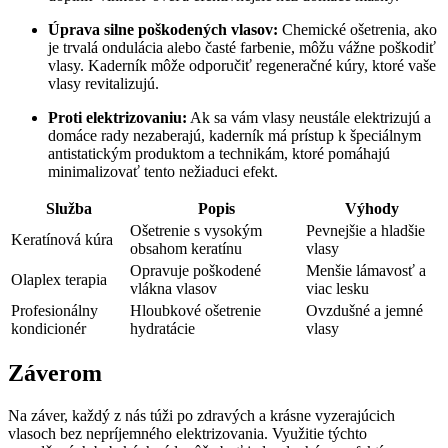
Úprava silne poškodených vlasov:
Chemické ošetrenia, ako
je trvalá ondulácia alebo časté farbenie, môžu vážne poškodiť
vlasy. Kaderník môže odporučiť regeneračné kúry, ktoré vaše
vlasy revitalizujú.
Proti elektrizovaniu:
Ak sa vám vlasy neustále elektrizujú a
domáce rady nezaberajú, kaderník má prístup k špeciálnym
antistatickým produktom a technikám, ktoré pomáhajú
minimalizovať tento nežiaduci efekt.
Služba
Popis
Výhody
Ošetrenie s vysokým
Pevnejšie a hladšie
Keratínová kúra
obsahom keratínu
vlasy
Opravuje poškodené
Menšie lámavosť a
Olaplex terapia
vlákna vlasov
viac lesku
Profesionálny
Hloubkové ošetrenie
Ovzdušné a jemné
kondicionér
hydratácie
vlasy
Záverom
Na záver, každý z nás túži po zdravých a krásne vyzerajúcich
vlasoch bez nepríjemného elektrizovania. Využitie týchto