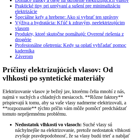
Domáce masky a oleje na skrotenie elektrizujúcich vlasov
Praktické tipy pri umývaní a sušení pre minimalizáciu
elektrizácie
Špeciálne kefy a hrebene: Ako si vybrať ten správny
Výživa a hydratácia: Kľúč k zdravým, neelektrizujúcim
vlasom
Produkty, ktoré skutočne pomáhajú: Overené riešenia z
drogérie
Profesionálne ošetrenia: Kedy sa oplatí vyhľadať pomoc
kaderníka
Záverom
Príčiny elektrizujúcich vlasov: Od
vlhkosti po syntetické materiály
Elektrizovanie vlasov je bežný jav, ktorému čelia mnohí z nás,
najmä v suchých a chladných mesiacoch. **Rôzne faktory**
prispievajú k tomu, aby sa vaše vlasy nadmerne elektrizovali, a
**rozpoznanie** týchto príčin vám môže pomôcť predchádzať
tomuto nepríjemnému problému.
Nedostatok vlhkosti vo vlasoch:
Suché vlasy sú
náchylnejšie na elektrizovanie, pretože nedostatok vlhkosti
zvyšuje pravdepodobnosť, že sa vlasy budú trieť a nabíjať