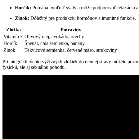
Horčík:
Pomáha uvoľniť svaly a môže podporovať relaxáciu a z
Zinok:
Dôležitý pre produkciu hormónov a imunitné funkcie.
Zložka
Potraviny
Vitamín E
Olivový olej, avokádo, orechy
Horčík
Špenát, chia semienka, banány
Zinok
Tekvicové semienka, červené mäso, strukoviny
Pri integrácii týchto výživných zložiek do dennej stravy môžete pozoro
fyzickú, ale aj sexuálnu pohodu.