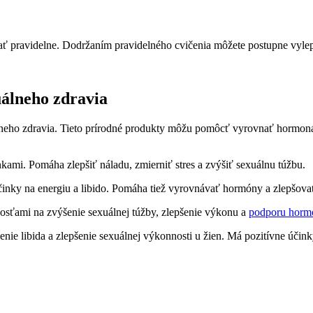
ávať pravidelne. Dodržaním pravidelného cvičenia môžete postupne vylepš
álneho zdravia
álneho zdravia. Tieto prírodné produkty môžu pomôcť vyrovnať hormoná
kami. Pomáha zlepšiť náladu, zmierniť stres a zvýšiť sexuálnu túžbu.
účinky na energiu a libido. Pomáha tiež vyrovnávať hormóny a zlepšova
osťami na zvýšenie sexuálnej túžby, zlepšenie výkonu a
podporu horm
enie libida a zlepšenie sexuálnej výkonnosti u žien. Má pozitívne účink