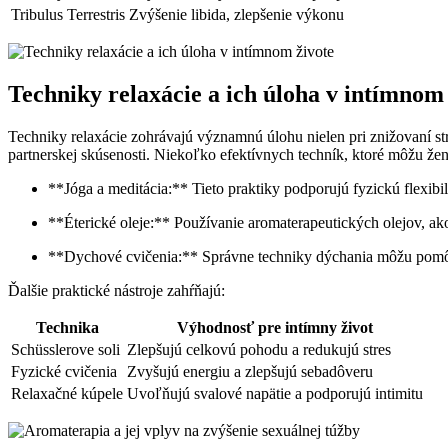
Tribulus Terrestris
Zvýšenie libida, zlepšenie výkonu
Techniky relaxácie a ich úloha v intímnom
Techniky relaxácie zohrávajú významnú úlohu nielen pri znižovaní str
partnerskej skúsenosti. Niekoľko efektívnych techník, ktoré môžu že
**Jóga a meditácia:** Tieto praktiky podporujú fyzickú flexibil
**Éterické oleje:** Používanie aromaterapeutických olejov, ak
**Dychové cvičenia:** Správne techniky dýchania môžu pomôcť
Ďalšie praktické nástroje zahŕňajú:
Technika
Výhodnosť pre intímny život
Schüsslerove soli
Zlepšujú celkovú pohodu a redukujú stres
Fyzické cvičenia
Zvyšujú energiu a zlepšujú sebadôveru
Relaxačné kúpele
Uvoľňujú svalové napätie a podporujú intimitu