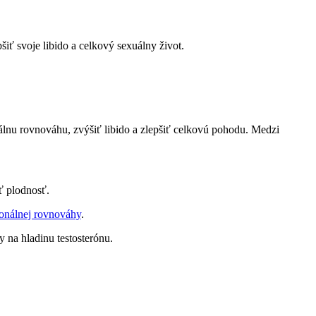
iť svoje libido a celkový sexuálny život.
lnu rovnováhu, zvýšiť libido a zlepšiť celkovú pohodu. Medzi
ť plodnosť.
onálnej rovnováhy
.
y na hladinu testosterónu.