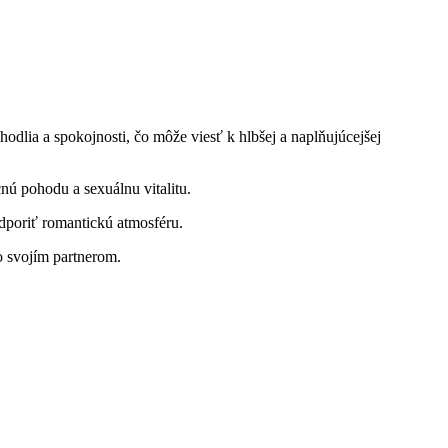
odlia a spokojnosti, čo môže viesť k hlbšej a naplňujúcejšej
cnú pohodu a sexuálnu vitalitu.
odporiť romantickú atmosféru.
o svojím partnerom.