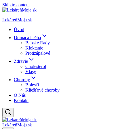
Skip to content
LekáreňMoja.sk
Úvod
Domáca liečba
Babské Rady
Kloktanie
Protizápalové
Zdravie
Cholesterol
Vlasy
Choroby
Bolesťi
Kliešťové choroby
O Nás
Kontakt
LekáreňMoja.sk