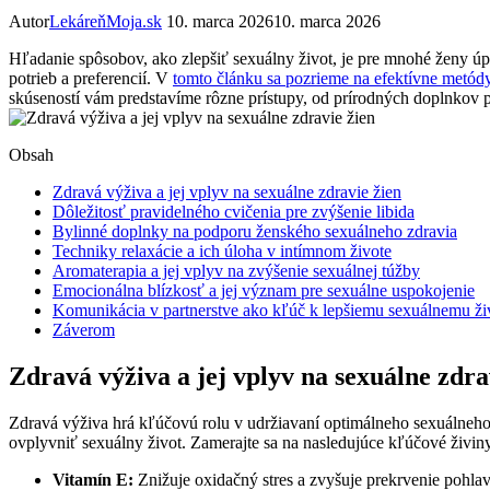
Autor
LekáreňMoja.sk
10. marca 2026
10. marca 2026
Hľadanie spôsobov, ako zlepšiť sexuálny život, je pre mnohé ženy úp
potrieb a preferencií. V
tomto článku sa pozrieme na efektívne metód
skúseností vám predstavíme rôzne prístupy, od prírodných doplnkov p
Obsah
Zdravá výživa a jej vplyv na sexuálne zdravie žien
Dôležitosť pravidelného cvičenia pre zvýšenie libida
Bylinné doplnky na podporu ženského sexuálneho zdravia
Techniky relaxácie a ich úloha v intímnom živote
Aromaterapia a jej vplyv na zvýšenie sexuálnej túžby
Emocionálna blízkosť a jej význam pre sexuálne uspokojenie
Komunikácia v partnerstve ako kľúč k lepšiemu sexuálnemu ži
Záverom
Zdravá výživa a jej vplyv na sexuálne zdra
Zdravá výživa hrá kľúčovú rolu v udržiavaní optimálneho sexuálneho 
ovplyvniť sexuálny život. Zamerajte sa na nasledujúce kľúčové živin
Vitamín E:
Znižuje oxidačný stres a zvyšuje prekrvenie pohla