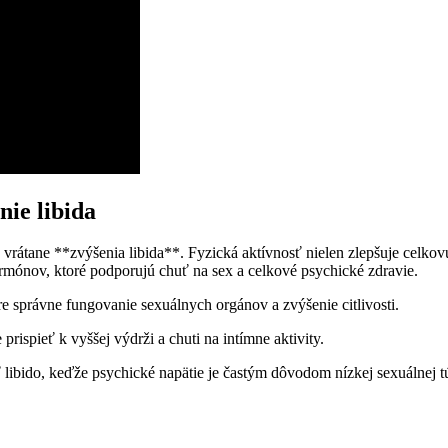
nie libida
rátane **zvýšenia libida**. Fyzická aktívnosť nielen zlepšuje celkovú 
ormónov, ktoré podporujú chuť na sex a celkové psychické zdravie.
 správne fungovanie sexuálnych orgánov a zvýšenie citlivosti.
rispieť k vyššej výdrži a chuti na intímne aktivity.
 libido, keďže psychické napätie je častým dôvodom nízkej sexuálnej t