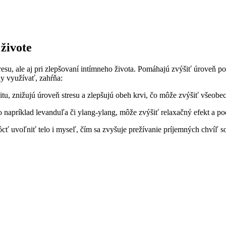
 živote
esu, ale aj pri zlepšovaní intímneho života. Pomáhajú zvýšiť úroveň poh
ny využívať, zahŕňa:
itu, znižujú úroveň stresu a zlepšujú obeh krvi, čo môže zvýšiť všeobe
o napríklad levanduľa či ylang-ylang, môže zvýšiť relaxačný efekt a p
 uvoľniť telo i myseľ, čím sa zvyšuje prežívanie príjemných chvíľ s