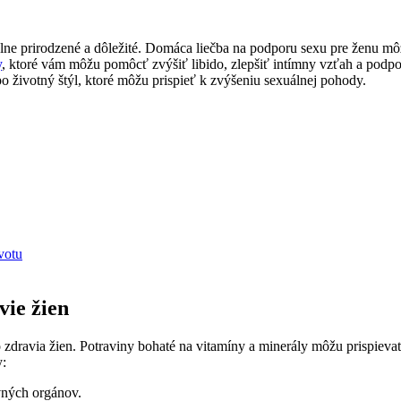
lne prirodzené a dôležité. Domáca liečba na podporu sexu pre ženu môž
y
, ktoré vám môžu pomôcť zvýšiť libido, zlepšiť intímny vzťah a podp
o životný štýl, ktoré môžu prispieť k zvýšeniu sexuálnej pohody.
votu
vie žien
zdravia žien. Potraviny bohaté na vitamíny a minerály môžu prispievať
y:
vných orgánov.