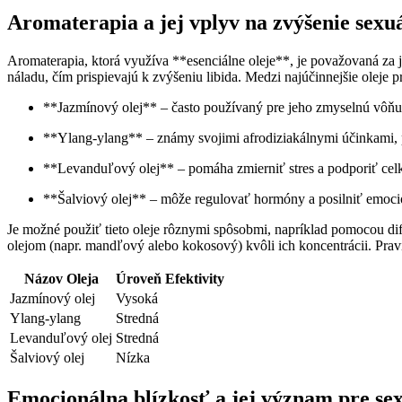
Aromaterapia a jej vplyv na zvýšenie sexu
Aromaterapia, ktorá využíva **esenciálne oleje**, je považovaná za
náladu, čím prispievajú k zvýšeniu libida. Medzi najúčinnejšie oleje pr
**Jazmínový olej** – často používaný pre jeho zmyselnú vôňu 
**Ylang-ylang** – známy svojimi afrodiziakálnymi účinkami, 
**Levanduľový olej** – pomáha zmierniť stres a podporiť celk
**Šalviový olej** – môže regulovať hormóny a posilniť emoc
Je možné použiť tieto oleje rôznymi spôsobmi, napríklad pomocou dif
olejom (napr. mandľový alebo kokosový) kvôli ich koncentrácii. Pravi
Názov Oleja
Úroveň Efektivity
Jazmínový olej
Vysoká
Ylang-ylang
Stredná
Levanduľový olej
Stredná
Šalviový olej
Nízka
Emocionálna blízkosť a jej význam pre se