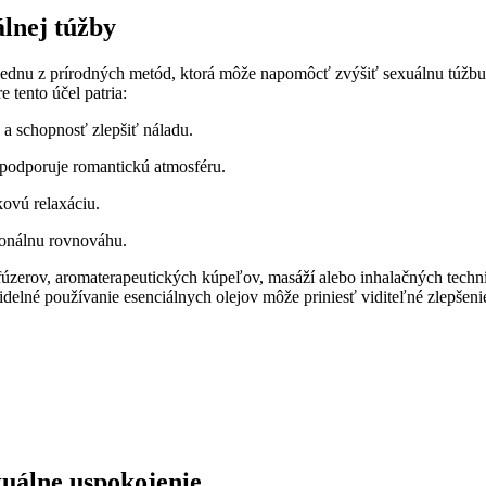
álnej túžby
 jednu z prírodných metód, ktorá môže napomôcť zvýšiť sexuálnu túžbu
e tento účel patria:
a schopnosť zlepšiť náladu.
podporuje romantickú atmosféru.
ovú relaxáciu.
ionálnu rovnováhu.
úzerov, aromaterapeutických kúpeľov, masáží alebo inhalačných techník
delné používanie esenciálnych olejov môže priniesť viditeľné zlepšenie
xuálne uspokojenie