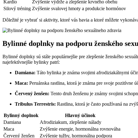
Kardio
Zvýšenie výdrže a zlepšenie krvného obehu
Silový tréning
Zvýšenie svalovej hmoty a produkcie hormónov
Dôležité je vybrať si aktivity, ktoré vás bavia a ktoré môžete vykon
Bylinné doplnky na podporu ženského sexu
Bylinné doplnky sú stále populárnejšie pre zlepšenie ženského sexu
najefektívnejšie bylinky patrí:
Damiana:
Táto bylinka je známa svojimi afrodiziakálnymi účin
Maca:
Peruánska rastlina, ktorá je známa pre svoje pozitívne 
Červený ženšen:
Tento druh ženšenu je známy svojimi schopn
Tribulus Terrestris:
Rastlina, ktorá je často používaná na zvýš
Bylinný doplnok
Hlavný účinok
Damiana
Afrodiziakum, zlepšenie nálady
Maca
Zvýšenie energie, hormonálna rovnováha
Červený ženšen
Zvýšenie tužby, hormonálna podpora