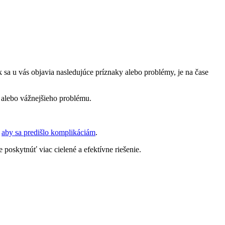
k sa u vás objavia ⁣nasledujúce príznaky alebo problémy, je na⁢ čase
e alebo vážnejšieho problému.
,
aby sa predišlo komplikáciám
.
poskytnúť viac cielené⁣ a efektívne riešenie.