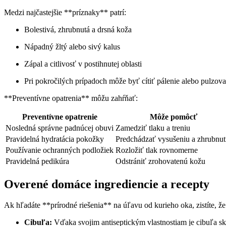
Medzi najčastejšie **príznaky** patrí:
Bolestivá, zhrubnutá a drsná koža
Nápadný žltý alebo sivý kalus
Zápal a citlivosť v‌ postihnutej oblasti
Pri pokročilých​ prípadoch ⁤môže⁤ byť⁢ cítiť pálenie ⁢alebo pulzov
**Preventívne ​opatrenia** môžu zahŕňať:
Preventívne opatrenie
Môže⁣ pomôcť
Nosledná správne ⁤padnúcej obuvi
Zamedziť ​tlaku a treniu
Pravidelná hydratácia ‌pokožky
Predchádzať vysušeniu a zhrubnut
Používanie ochranných⁢ podložiek
Rozložiť tlak rovnomerne
Pravidelná pedikúra
Odstrániť zrohovatenú‍ kožu
Overené domáce ingrediencie a recepty
Ak hľadáte **prírodné ⁣riešenia** na úľavu od kurieho oka, zistíte, 
Cibuľa:
Vďaka svojim antiseptickým vlastnostiam je cibuľa s