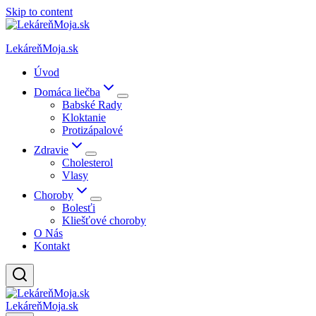
Skip to content
LekáreňMoja.sk
Úvod
Domáca liečba
Babské Rady
Kloktanie
Protizápalové
Zdravie
Cholesterol
Vlasy
Choroby
Bolesťi
Kliešťové choroby
O Nás
Kontakt
LekáreňMoja.sk