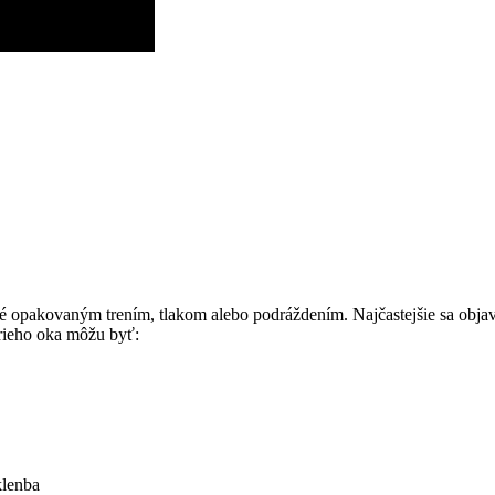
⁢ opakovaným trením, tlakom ​alebo podráždením.‍ Najčastejšie sa objavuj
rieho oka‌ môžu⁢ byť:
klenba