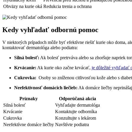
Obväzy ⁤na kurie oká
Redukcia‌ trenia a ochrana
Kedy vyhľadať odbornú pomoc
V niektorých prípadoch ⁢môže​ byť ⁤efektívne ⁣riešiť ‍kurie oko doma, a
kontaktovať ⁣dermatológa alebo podiatra:
Silná bolesť:
Ak bolesť pretrváva alebo sa zhoršuje napriek tom
Krvácanie:
Ak‍ kurie oko začne krvácať,
je dôležité vyhľadať
Cukrovka:
‍ Osoby⁢ so zníženou citlivosťou kože alebo ​s dia
Neefektívnosť⁢ domácich⁤ liečieb:
​Ak domáce liečby neprinášajú
Príznaky
Odporúčaná akcia
Silná bolesť
Vyhľadajte dermatológa
Krvácanie
Kontaktujte odborníka
Cukrovka
Konzultujte s lekárom
Neefektívne domáce liečby
Navštívte podiatra