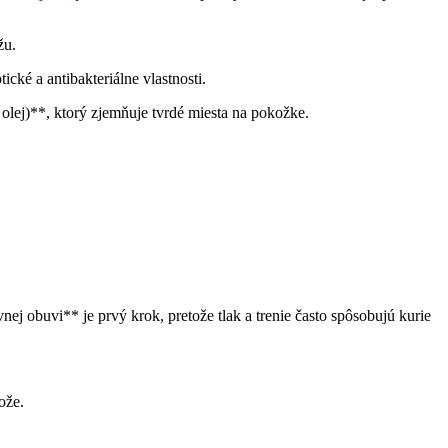
žu.
ické a‌ antibakteriálne vlastnosti.
lej)**, ktorý⁣ zjemňuje⁤ tvrdé miesta na pokožke.
 ⁣obuvi** je⁣ prvý ​krok, pretože tlak a trenie často⁤ spôsobujú⁢ kurie⁤
ože.