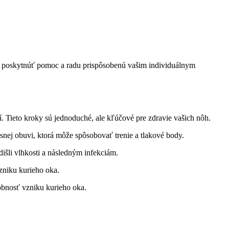
ež poskytnúť pomoc a radu prispôsobenú vašim individuálnym‌
 Tieto ‍kroky⁢ sú jednoduché, ale kľúčové pre zdravie vašich nôh.
nej obuvi, ktorá môže ⁣spôsobovať trenie⁣ a ⁢tlakové‍ body.
šli⁢ vlhkosti‌ a následným infekciám.
vzniku ‍kurieho oka.
bnosť ⁣vzniku kurieho⁣ oka.