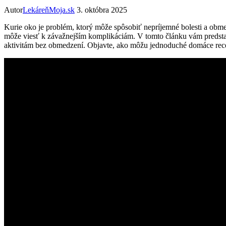
Autor
LekáreňMoja.sk
3. októbra 2025
Kurie oko je problém, ktorý môže⁣ spôsobiť nepríjemné bolesti⁤ a‍ ob
môže viesť k ‌závažnejším komplikáciám. V⁤ tomto článku vám predsta
aktivitám ‍bez obmedzení. Objavte, ako môžu​ jednoduché domáce rece