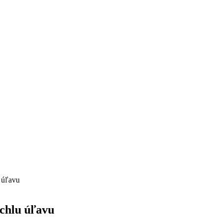
u úľavu
ýchlu úľavu