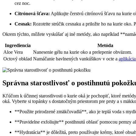
cez ⁣noc.
Citrónová​ šťava:
Aplikujte ‌čerstvú citrónovú​ šťavu na kurie
Cesnak:
⁢Rozotrite ⁢strúčik cesnaku a priložte ho na kurie oko.‌ 
Okrem týchto, môžete vyskúšať aj ‍iné metódy, ako napríklad **namáčan
Ingrediencia
Metóda
Aloe Vera
Nanesenie gélu na kurie ⁤oko a prelepenie obväzom.
Octový obklad
Namáčanie ⁢bavlnených​ vankúšikov⁤ v ⁤octe a
aplikácia
Správna starostlivosť o ‍postihnutú pokožk
Kľúčom k účinnej starostlivosti o kurie oká ⁢je pochopiť,⁤ ktoré metódy 
oká. Vyberte si‌ topánky s ⁢dostatočným priestorom pre‍ prsty a s ​mäk
**Použite prirodzené zmäkčovadlá**, ako je teplá voda ​s mydlom,
**Pravidelne exfoliujte** postihnutú oblasť ⁣pomocou pemzy al
**Hydratácia** je⁣ dôležitá, preto používajte‌ krémy, ktoré‌ ob