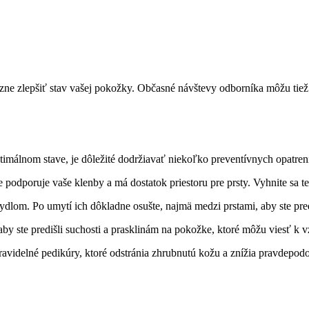
azne​ zlepšiť stav vašej pokožky. Občasné ⁣návštevy odborníka môžu ti
imálnom stave,‌ je dôležité dodržiavať niekoľko preventívnych opatrení.
odporuje vaše klenby ‍a ⁣má dostatok priestoru pre prsty. Vyhnite sa⁤ tes
dlom. Po ⁣umytí ich dôkladne osušte, najmä‌ medzi prstami, aby ste predi
aby⁤ ste⁤ predišli suchosti a⁤ prasklinám na pokožke, ktoré môžu viesť k‍ 
pravidelné pedikúry, ktoré odstránia zhrubnutú kožu a znížia pravdepodo