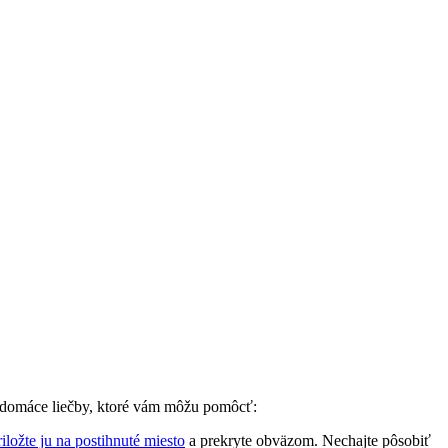
né domáce liečby, ktoré vám môžu pomôcť:
riložte ju na postihnuté miesto
a prekryte‌ obväzom. Nechajte pôsobiť