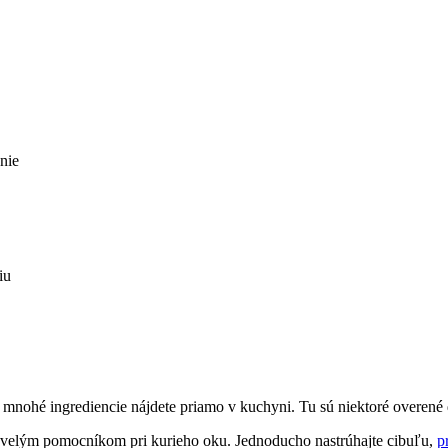
anie
iu
že mnohé⁢ ingrediencie nájdete priamo v kuchyni. Tu sú niektoré overe
kvelým pomocníkom ⁤pri kurieho oku. Jednoducho nastrúhajte cibuľu,
p