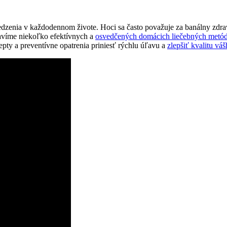
medzenia v každodennom živote. Hoci ‍sa často považuje za ​banálny zd
víme ⁣niekoľko efektívnych ⁤a
osvedčených domácich liečebných metó
pty a preventívne opatrenia priniesť rýchlu úľavu a
zlepšiť​ kvalitu vá