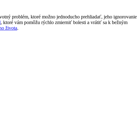
ravotný problém, ktoré‌ možno jednoducho prehliadať, jeho ignorovanie
d
, ktoré vám pomôžu rýchlo zmierniť bolesti a vrátiť sa ‌k bežným
šho života
.