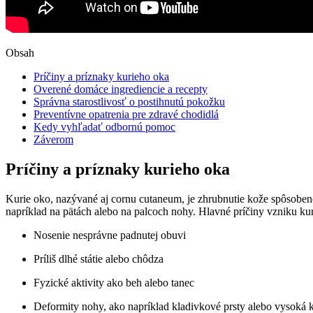
Obsah
Príčiny a‍ príznaky⁤ kurieho oka
Overené domáce ingrediencie a recepty
Správna starostlivosť o ‍postihnutú pokožku
Preventívne opatrenia ‌pre zdravé chodidlá
Kedy vyhľadať odbornú pomoc
Záverom
Príčiny a‍ príznaky⁤ kurieho oka
Kurie‌ oko, ‍nazývané ⁣aj cornu cutaneum, je zhrubnutie kože spôsobené
napríklad ⁢na pätách alebo ‍na palcoch nohy. Hlavné príčiny ⁣vzniku ⁢ku
Nosenie​ nesprávne padnutej obuvi
Príliš ⁤dlhé ​státie alebo chôdza
Fyzické ​aktivity ako ​beh alebo tanec
Deformity nohy,‌ ako napríklad kladivkové prsty alebo vysoká 