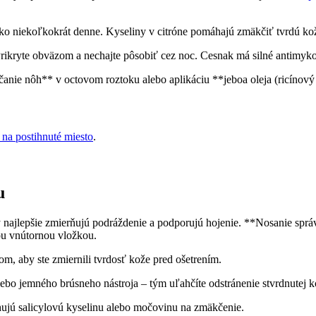
 oko niekoľkokrát denne. Kyseliny v citróne pomáhajú zmäkčiť tvrdú ko
Prikryte⁣ obväzom⁢ a nechajte pôsobiť cez ‌noc. Cesnak má silné ⁤antimykot
ie nôh** v octovom roztoku alebo​ aplikáciu **jeboa oleja ⁤(ricínový⁤ o
 na postihnuté miesto
.
u
‌najlepšie zmierňujú podráždenie a ⁣podporujú hojenie. ‌**Nosanie správnej
kou vnútornou vložkou.
⁢ aby ​ste zmiernili tvrdosť ⁣kože pred ⁣ošetrením.
ebo jemného⁣ brúsneho nástroja – tým uľahčíte odstránenie stvrdnutej k
sahujú salicylovú kyselinu alebo močovinu ⁢na zmäkčenie.