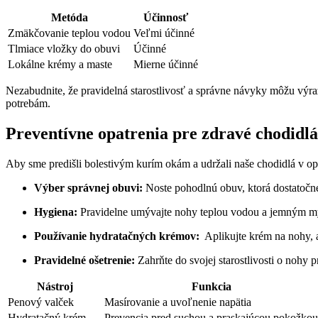
Metóda
Účinnosť
Zmäkčovanie teplou vodou
Veľmi účinné
Tlmiace vložky do obuvi
Účinné
Lokálne⁣ krémy a ‍maste
Mierne účinné
Nezabudnite, že pravidelná starostlivosť a správne návyky ‍môžu výr
potrebám.
Preventívne opatrenia ‌pre zdravé chodidlá
Aby sme predišli bolestivým kurím okám a ⁣udržali naše chodidlá v opt
Výber ​správnej obuvi:
Noste pohodlnú obuv, ktorá dostatočne⁤ p
Hygiena:
‌Pravidelne⁣ umývajte nohy teplou ⁢vodou a⁤ jemným my
Používanie hydratačných krémov:
​ Aplikujte ‌krém na nohy, 
Pravidelné ošetrenie:
Zahrňte do svojej starostlivosti o nohy 
Nástroj
Funkcia
Penový valček
Masírovanie a uvoľnenie napätia
Hydratačný ⁢krém
Prevencia pred suchou a praskajúcou pokožkou