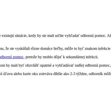
le existujú situácie,‌ kedy by ste mali určite vyhľadať odbornú pomoc. A
u, že ste vyskúšali rôzne domáce liečby, ⁣môže to byť‍ znakom infekci
 odbornú pomoc
, pretože⁢ by mohlo dôjsť k sekundárnej infekcii.
betom​ by mali byť ⁣obzvlášť opatrné a vyhľadávať radšej odbornú pomoc
 úľavu alebo⁤ kurie oko zotrváva dlhšie ako 2-3 týždne, odborník ⁣môže 