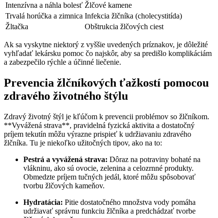
Intenzívna a náhla bolesť
Žlčové kamene
Trvalá horúčka a zimnica
Infekcia žlčníka (cholecystitída)
Žltačka
Obštrukcia žlčových ciest
Ak sa vyskytne niektorý z vyššie uvedených príznakov, je dôležité
vyhľadať lekársku pomoc čo najskôr, aby sa predišlo komplikáciám
a zabezpečilo rýchle a účinné liečenie.
Prevencia žlčníkových ťažkostí pomocou
zdravého životného štýlu
Zdravý životný štýl je kľúčom k prevencii problémov so žlčníkom.
**Vyvážená strava**, pravidelná fyzická aktivita a dostatočný
príjem tekutín môžu výrazne prispieť k udržiavaniu zdravého
žlčníka. Tu je niekoľko užitočných tipov, ako na to:
Pestrá a vyvážená strava:
Dôraz na potraviny bohaté na
vlákninu, ako sú ovocie, zelenina a celozrnné produkty.
Obmedzte príjem tučných jedál, ktoré môžu spôsobovať
tvorbu žlčových kameňov.
Hydratácia:
Pitie dostatočného množstva vody pomáha
udržiavať správnu funkciu žlčníka a predchádzať tvorbe