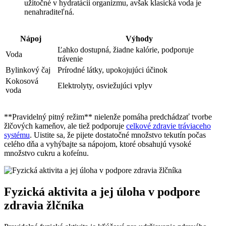
užitočné v hydratácii organizmu, avšak klasická voda je
nenahraditeľná.
Nápoj
Výhody
Ľahko dostupná, žiadne kalórie, podporuje
Voda
trávenie
Bylinkový čaj
Prírodné látky, upokojujúci účinok
Kokosová
Elektrolyty, osviežujúci vplyv
voda
**Pravidelný pitný režim** nielenže pomáha predchádzať tvorbe
žlčových kameňov, ale tiež podporuje
celkové zdravie tráviaceho
systému
. Uistite sa, že pijete dostatočné množstvo tekutín počas
celého dňa a vyhýbajte sa nápojom, ktoré obsahujú vysoké
množstvo cukru a kofeínu.
Fyzická aktivita a jej úloha v podpore
zdravia žlčníka