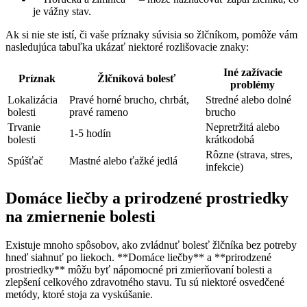
je vážny stav.
Ak si nie ste istí, či vaše príznaky súvisia so žlčníkom, pomôže vám
nasledujúca tabuľka ukázať niektoré rozlišovacie znaky:
Iné zažívacie
Príznak
Žlčníková bolesť
problémy
Lokalizácia
Pravé horné brucho, chrbát,
Stredné alebo dolné
bolesti
pravé rameno
brucho
Trvanie
Nepretržitá alebo
1-5 hodín
bolesti
krátkodobá
Rôzne (strava, stres,
Spúšťač
Mastné alebo ťažké jedlá
infekcie)
Domáce liečby a prirodzené prostriedky
na zmiernenie bolesti
Existuje mnoho spôsobov, ako zvládnuť bolesť žlčníka bez potreby
hneď siahnuť po liekoch. **Domáce liečby** a **prirodzené
prostriedky** môžu byť nápomocné pri zmierňovaní bolesti a
zlepšení celkového zdravotného stavu. Tu sú niektoré osvedčené
metódy, ktoré stoja za vyskúšanie.