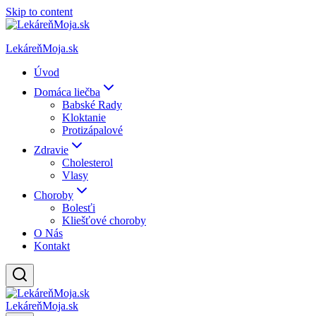
Skip to content
LekáreňMoja.sk
Úvod
Domáca liečba
Babské Rady
Kloktanie
Protizápalové
Zdravie
Cholesterol
Vlasy
Choroby
Bolesťi
Kliešťové choroby
O Nás
Kontakt
LekáreňMoja.sk