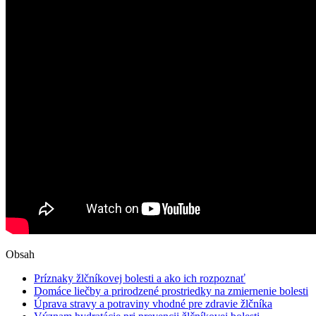
Obsah
Príznaky žlčníkovej bolesti a ako ich rozpoznať
Domáce liečby a prirodzené prostriedky na zmiernenie bolesti
Úprava stravy a potraviny vhodné pre zdravie žlčníka