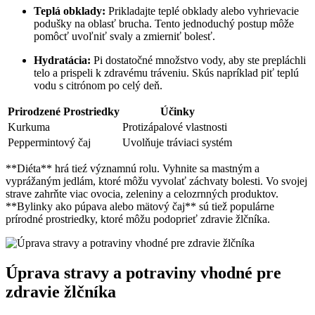
Teplá obklady:
Prikladajte teplé obklady alebo vyhrievacie
podušky na oblasť brucha. Tento jednoduchý postup môže
pomôcť uvoľniť svaly a zmierniť bolesť.
Hydratácia:
Pi dostatočné množstvo vody, aby ste prepláchli
telo a prispeli k zdravému tráveniu. Skús napríklad piť teplú
vodu s citrónom po celý deň.
Prirodzené Prostriedky
Účinky
Kurkuma
Protizápalové vlastnosti
Peppermintový čaj
Uvolňuje tráviaci systém
**Diéta** hrá tieź významnú rolu. Vyhnite sa mastným a
vyprážaným jedlám, ktoré môžu vyvolať záchvaty bolesti. Vo svojej
strave zahrňte viac ovocia, zeleniny a celozrnných produktov.
**Bylinky ako púpava alebo mätový čaj** sú tiež populárne
prírodné prostriedky, ktoré môžu podoprieť zdravie žlčníka.
Úprava stravy a potraviny vhodné pre
zdravie žlčníka