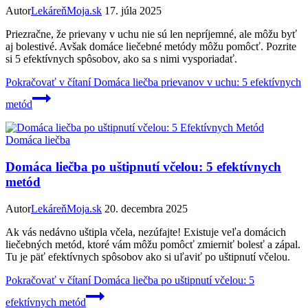
Autor
LekáreňMoja.sk
17. júla 2025
Priezračne, že prievany v uchu nie sú len nepríjemné, ale môžu byť
aj bolestivé. Avšak domáce liečebné metódy môžu pomôcť. Pozrite
si 5 efektívnych spôsobov, ako sa s nimi vysporiadať.
Pokračovať v čítaní
Domáca liečba prievanov v uchu: 5 efektívnych
metód
Domáca liečba
Domáca liečba po uštipnutí včelou: 5 efektívnych
metód
Autor
LekáreňMoja.sk
20. decembra 2025
Ak vás nedávno uštipla včela, nezúfajte! Existuje veľa domácich
liečebných metód, ktoré vám môžu pomôcť zmierniť bolesť a zápal.
Tu je päť efektívnych spôsobov ako si uľaviť po uštipnutí včelou.
Pokračovať v čítaní
Domáca liečba po uštipnutí včelou: 5
efektívnych metód