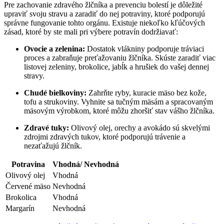
Pre zachovanie zdravého žlčníka a prevenciu bolestí je dôležité
upraviť svoju stravu a zaradiť do nej potraviny, ktoré podporujú
správne fungovanie tohto orgánu. Existuje niekoľko kľúčových
zásad, ktoré by ste mali pri výbere potravín dodržiavať:
Ovocie a zelenina:
Dostatok vlákniny podporuje tráviaci
proces a zabraňuje preťažovaniu žlčníka. Skúste zaradiť viac
listovej zeleniny, brokolice, jabĺk a hrušiek do vašej dennej
stravy.
Chudé bielkoviny:
Zahrňte ryby, kuracie mäso bez kože,
tofu a strukoviny. Vyhnite sa tučným mäsám a spracovaným
mäsovým výrobkom, ktoré môžu zhoršiť stav vášho žlčníka.
Zdravé tuky:
Olivový olej, orechy a avokádo sú skvelými
zdrojmi zdravých tukov, ktoré podporujú trávenie a
nezaťažujú žlčník.
Potravina
Vhodná/ Nevhodná
Olivový olej
Vhodná
Červené mäso
Nevhodná
Brokolica
Vhodná
Margarín
Nevhodná