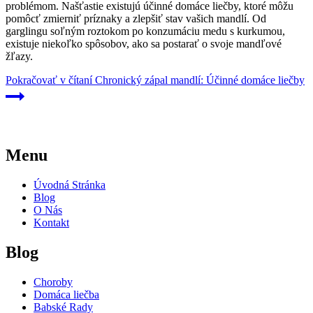
problémom. Našťastie existujú účinné domáce liečby, ktoré môžu
pomôcť zmierniť príznaky a zlepšiť stav vašich mandlí. Od
garglingu soľným roztokom po konzumáciu medu s kurkumou,
existuje niekoľko spôsobov, ako sa postarať o svoje mandľové
žľazy.
Pokračovať v čítaní
Chronický zápal mandlí: Účinné domáce liečby
Menu
Úvodná Stránka
Blog
O Nás
Kontakt
Blog
Choroby
Domáca liečba
Babské Rady