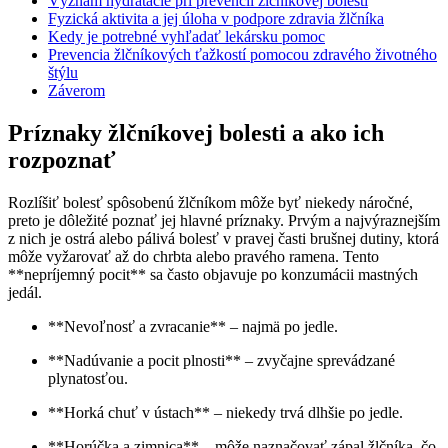
Význam hydratácie pri prevencii žlčníkovej bolesti
Fyzická aktivita a jej úloha v podpore zdravia žlčníka
Kedy je potrebné vyhľadať lekársku pomoc
Prevencia žlčníkových ťažkostí pomocou zdravého životného
štýlu
Záverom
Príznaky žlčníkovej bolesti a ako ich
rozpoznať
Rozlíšiť bolesť spôsobenú žlčníkom môže byť niekedy náročné,
preto je dôležité poznať jej hlavné príznaky. Prvým a najvýraznejším
z nich je ostrá alebo pálivá bolesť v pravej časti brušnej dutiny, ktorá
môže vyžarovať až do chrbta alebo pravého ramena. Tento
**nepríjemný pocit** sa často objavuje po konzumácii mastných
jedál.
**Nevoľnosť a zvracanie** – najmä po jedle.
**Nadúvanie a pocit plnosti** – zvyčajne sprevádzané
plynatosťou.
**Horká chuť v ústach** – niekedy trvá dlhšie po jedle.
**Horúčka a zimnica** – môže naznačovať zápal žlčníka, čo