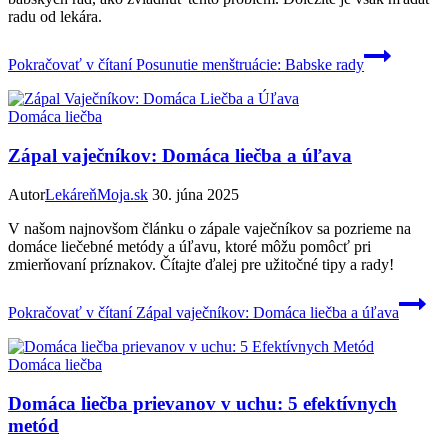
radu od lekára.
Pokračovať v čítaní
Posunutie menštruácie: Babske rady
Domáca liečba
Zápal vaječníkov: Domáca liečba a úľava
Autor
LekáreňMoja.sk
30. júna 2025
V našom najnovšom článku o zápale vaječníkov sa pozrieme na
domáce liečebné metódy a úľavu, ktoré môžu pomôcť pri
zmierňovaní príznakov. Čítajte ďalej pre užitočné tipy a rady!
Pokračovať v čítaní
Zápal vaječníkov: Domáca liečba a úľava
Domáca liečba
Domáca liečba prievanov v uchu: 5 efektívnych
metód