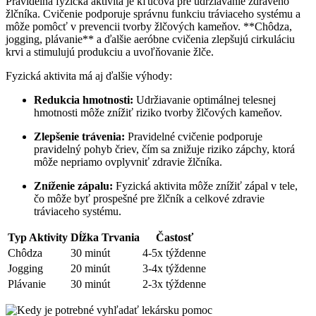
Pravidelná fyzická aktivita je kľúčová pre udržiavanie zdravého
žlčníka. Cvičenie podporuje správnu funkciu tráviaceho systému a
môže pomôcť v prevencii tvorby žlčových kameňov. **Chôdza,
jogging, plávanie** a ďalšie aeróbne cvičenia zlepšujú cirkuláciu
krvi a stimulujú produkciu a uvoľňovanie žlče.
Fyzická aktivita má aj ďalšie výhody:
Redukcia hmotnosti:
Udržiavanie optimálnej telesnej
hmotnosti môže znížiť riziko tvorby žlčových kameňov.
Zlepšenie trávenia:
Pravidelné cvičenie podporuje
pravidelný pohyb čriev, čím sa znižuje riziko zápchy, ktorá
môže nepriamo ovplyvniť zdravie žlčníka.
Zníženie zápalu:
Fyzická aktivita môže znížiť zápal v tele,
čo môže byť prospešné pre žlčník a celkové zdravie
tráviaceho systému.
Typ Aktivity
Dĺžka Trvania
Častosť
Chôdza
30 minút
4-5x týždenne
Jogging
20 minút
3-4x týždenne
Plávanie
30 minút
2-3x týždenne