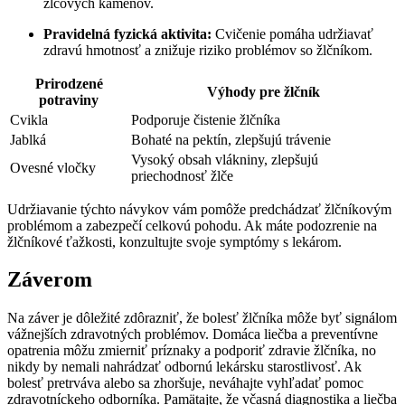
žlčových kameňov.
Pravidelná fyzická aktivita:
Cvičenie pomáha udržiavať
zdravú hmotnosť a znižuje riziko problémov so žlčníkom.
Prirodzené
Výhody pre žlčník
potraviny
Cvikla
Podporuje čistenie žlčníka
Jablká
Bohaté na pektín, zlepšujú trávenie
Vysoký obsah vlákniny, zlepšujú
Ovesné vločky
priechodnosť žlče
Udržiavanie týchto návykov vám pomôže predchádzať žlčníkovým
problémom a zabezpečí celkovú pohodu. Ak máte podozrenie na
žlčníkové ťažkosti, konzultujte svoje symptómy s lekárom.
Záverom
Na záver je dôležité zdôrazniť, že bolesť žlčníka môže byť signálom
vážnejších zdravotných problémov. Domáca liečba a preventívne
opatrenia môžu zmierniť príznaky a podporiť zdravie žlčníka, no
nikdy by nemali nahrádzať odbornú lekársku starostlivosť. Ak
bolesť pretrváva alebo sa zhoršuje, neváhajte vyhľadať pomoc
zdravotníckeho odborníka. Pamätajte, že včasná diagnostika a liečba