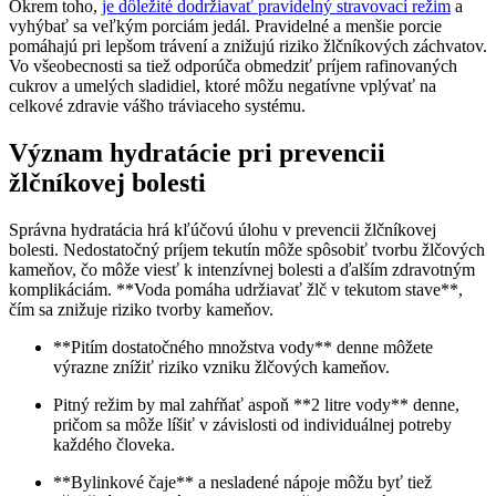
Okrem toho,
je dôležité dodržiavať pravidelný stravovací režim
a
vyhýbať sa veľkým porciám jedál. Pravidelné a menšie porcie
pomáhajú pri lepšom trávení a znižujú riziko žlčníkových záchvatov.
Vo všeobecnosti sa tiež odporúča obmedziť príjem rafinovaných
cukrov a umelých sladidiel, ktoré môžu negatívne vplývať na
celkové zdravie vášho tráviaceho systému.
Význam hydratácie pri prevencii
žlčníkovej bolesti
Správna hydratácia hrá kľúčovú úlohu v prevencii žlčníkovej
bolesti. Nedostatočný príjem tekutín môže spôsobiť tvorbu žlčových
kameňov, čo môže viesť k intenzívnej bolesti a ďalším zdravotným
komplikáciám. **Voda pomáha udržiavať žlč v tekutom stave**,
čím sa znižuje riziko tvorby kameňov.
**Pitím dostatočného množstva vody** denne môžete
výrazne znížiť riziko vzniku žlčových kameňov.
Pitný režim by mal zahŕňať aspoň **2 litre vody** denne,
pričom sa môže líšiť v závislosti od individuálnej potreby
každého človeka.
**Bylinkové čaje** a nesladené nápoje môžu byť tiež