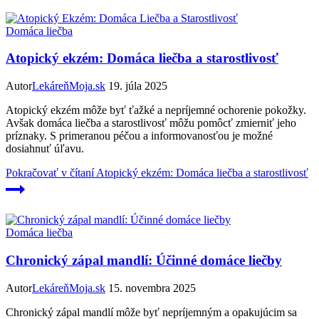
Domáca liečba
Atopický ekzém: Domáca liečba a starostlivosť
Autor
LekáreňMoja.sk
19. júla 2025
Atopický ekzém môže byť ťažké a nepríjemné ochorenie pokožky.
Avšak domáca liečba a starostlivosť môžu pomôcť zmierniť jeho
príznaky. S primeranou péčou a informovanosťou je možné
dosiahnuť úľavu.
Pokračovať v čítaní
Atopický ekzém: Domáca liečba a starostlivosť
Domáca liečba
Chronický zápal mandlí: Účinné domáce liečby
Autor
LekáreňMoja.sk
15. novembra 2025
Chronický zápal mandlí môže byť nepríjemným a opakujúcim sa