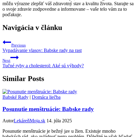
môžu výrazne zlepšiť váš zdravotný stav a kvalitu života. Starajte sa
o svoje zdravie zodpovedne a informovane – vaše telo vám za to
poďakuje.
Navigácia v článku
Previous
Vypadávanie vlasov: Babske rady na rast
Next
Tučné ryby a cholesterol: Aké sú výhody?
Similar Posts
Babské Rady
|
Domáca liečba
Posunutie menštruácie: Babske rady
Autor
LekáreňMoja.sk
14. júla 2025
Posunutie menštruácie je bežný jav u žien. Existuje mnoho
babských rád, ako zvládnuť tento problém. Dôležité je však hľadať