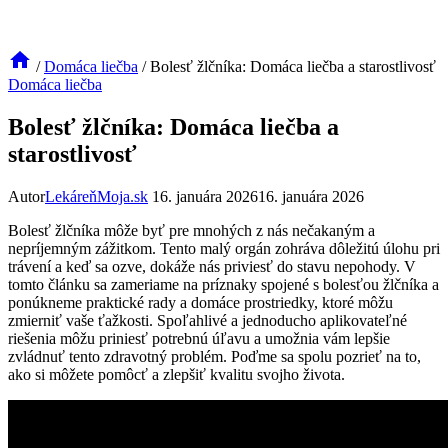
/
Domáca liečba
/
Bolesť žlčníka: Domáca liečba a starostlivosť
Domáca liečba
Bolesť žlčníka: Domáca liečba a
starostlivosť
Autor
LekáreňMoja.sk
16. januára 2026
16. januára 2026
Bolesť žlčníka môže byť pre mnohých z nás nečakaným a
nepríjemným zážitkom. Tento malý orgán zohráva dôležitú úlohu pri
trávení a keď sa ozve, dokáže nás priviesť do stavu nepohody. V
tomto článku sa zameriame na príznaky spojené s bolesťou žlčníka a
ponúkneme praktické rady a domáce prostriedky, ktoré môžu
zmierniť vaše ťažkosti. Spoľahlivé a jednoducho aplikovateľné
riešenia môžu priniesť potrebnú úľavu a umožnia vám lepšie
zvládnuť tento zdravotný problém. Poďme sa spolu pozrieť na to,
ako si môžete pomôcť a zlepšiť kvalitu svojho života.