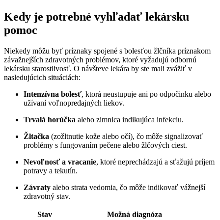
Kedy je potrebné vyhľadať lekársku
pomoc
Niekedy môžu byť príznaky spojené s bolesťou žlčníka príznakom
závažnejších zdravotných problémov, ktoré vyžadujú odbornú
lekársku starostlivosť. O návšteve lekára by ste mali zvážiť v
nasledujúcich situáciách:
Intenzívna bolesť
, ktorá neustupuje ani po odpočinku alebo
užívaní voľnopredajných liekov.
Trvalá horúčka
alebo zimnica indikujúca infekciu.
Žltačka
(zožltnutie kože alebo očí), čo môže signalizovať
problémy s fungovaním pečene alebo žlčových ciest.
Nevoľnosť a vracanie
, ktoré neprechádzajú a sťažujú príjem
potravy a tekutín.
Závraty
alebo strata vedomia, čo môže indikovať vážnejší
zdravotný stav.
Stav
Možná diagnóza