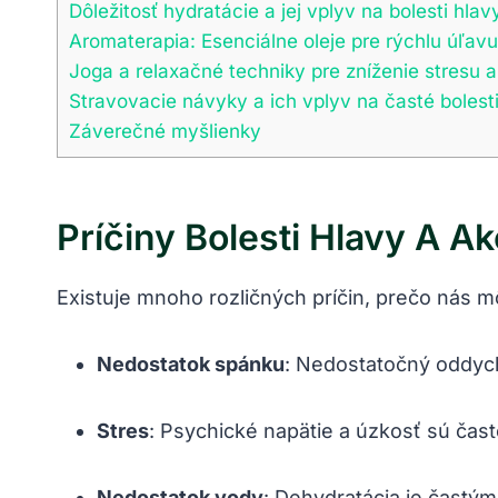
Dôležitosť hydratácie a jej vplyv na bolesti hlav
Aromaterapia: Esenciálne oleje pre rýchlu úľavu
Joga a relaxačné techniky pre zníženie stresu a
Stravovacie návyky a ich vplyv na časté bolest
Záverečné myšlienky
Príčiny Bolesti Hlavy A Ak
Existuje mnoho rozličných príčin, prečo nás mô
Nedostatok spánku
: Nedostatočný oddych 
Stres
: Psychické napätie a úzkosť sú čas
Nedostatok vody
: Dehydratácia je častým