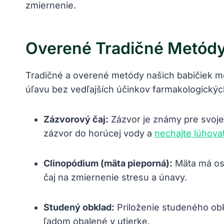
zmiernenie.
Overené Tradičné Metódy
Tradičné a overené metódy našich babičiek mô
úľavu bez vedľajších účinkov farmakologických
Zázvorový čaj:
Zázvor je známy pre svoje
zázvor do horúcej vody a
nechajte lúhova
Clinopódium (mäta pieporná):
Mäta má osv
čaj na zmiernenie stresu a únavy.
Studený obklad:
Priloženie studeného obkl
ľadom obalené v utierke.