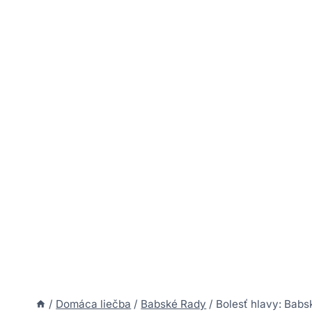
/
Domáca liečba
/
Babské Rady
/
Bolesť hlavy: Babs