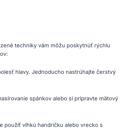
odzené techniky vám môžu poskytnúť rýchlu
ov:
olesť hlavy. Jednoducho nastrúhajte čerstvý
masírovanie spánkov alebo si pripravte mätový
te použiť vlhkú handričku alebo vrecko s