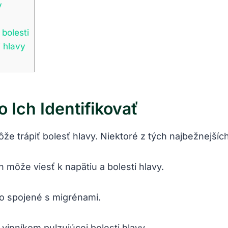
y
 bolesti
i hlavy
o Ich Identifikovať
že trápiť bolesť hlavy. Niektoré z tých najbežnejšíc
môže viesť k napätiu a bolesti hlavy.
to spojené s migrénami.
 vinníkom pulzujúcej bolesti hlavy.