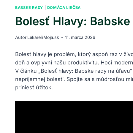
BABSKÉ RADY
|
DOMÁCA LIEČBA
Bolesť Hlavy: Babske
Autor
LekáreňMoja.sk
11. marca 2026
Bolesť hlavy je problém, ktorý aspoň raz v ži
deň a ovplyvní našu produktivitu. Hoci moder
V článku „Bolesť hlavy: Babske rady na úľavu“ 
nepríjemnej bolesti. Spojte sa s múdrosťou m
priniesť úžitok.