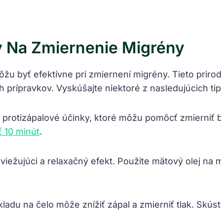
 Na Zmiernenie Migrény
žu byť efektívne pri zmiernení migrény. Tieto prir
 prípravkov. Vyskúšajte niektoré z nasledujúcich tip
 protizápalové účinky, ktoré môžu pomôcť zmierniť b
ť 10 minút
.
iežujúci a relaxačný efekt. Použite mätový olej na 
adu na čelo môže znížiť zápal a zmierniť tlak. Skús