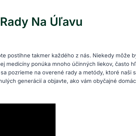
 Rady Na Úľavu
vote postihne takmer každého z nás. Niekedy môže by
nej medicíny ponúka mnoho účinných liekov, často h
sa pozrieme na overené rady a metódy, ktoré naši sta
inulých generácií a objavte, ako vám obyčajné domá