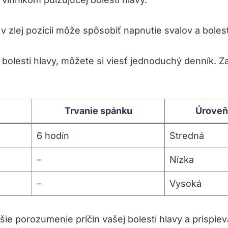
 v zlej pozícii môže spôsobiť napnutie svalov a bolesť
ej bolesti hlavy, môžete si viesť jednoduchý denník. 
Trvanie spánku
Úroveň
6 hodín
Stredná
–
Nízka
–
Vysoká
e porozumenie príčin vašej bolesti hlavy a prispieva