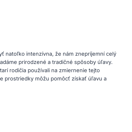
ť natoľko intenzívna, že nám znepríjemní celý
ľadáme prirodzené a tradičné spôsoby úľavy.
rí rodičia používali na zmiernenie tejto
ce prostriedky môžu pomôcť získať úľavu a