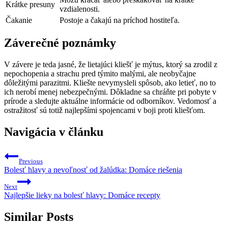
Krátke presuny
⁢vzdialenosti.
Čakanie
Postoje a čakajú na príchod⁤ hostiteľa.
Záverečné poznámky
V závere je teda ​jasné, že ⁤lietajúci kliešť je mýtus, ktorý ​sa zrodil ‌z
nepochopenia a strachu pred týmito malými, ale⁣ neobyčajne
dôležitými parazitmi. Kliešte​ nevymysleli spôsob, ako ​letieť, ⁣no to
ich‌ nerobí menej‍ nebezpečnými. ​Dôkladne‍ sa chráňte pri ⁢pobyte v
prírode a sledujte aktuálne⁢ informácie od odborníkov. ⁤Vedomosť a
ostražitosť sú totiž najlepšími spojencami v boji⁣ proti kliešťom.
Navigácia v článku
Previous
Bolesť hlavy a nevoľnosť od žalúdka: Domáce riešenia
Next
Najlepšie lieky na bolesť hlavy: Domáce recepty
Similar Posts