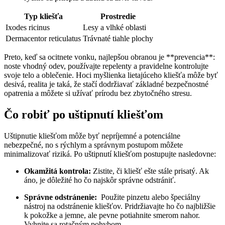
Typ kliešťa
Prostredie
Ixodes ricinus
Lesy a ‍vlhké oblasti
Dermacentor reticulatus
Trávnaté⁤ tiahle plochy
Preto, keď‍ sa ⁤ocitnete vonku, najlepšou obranou je **prevencia**:
noste vhodný ⁣odev, používajte repelenty a pravidelne⁤ kontrolujte
svoje telo a oblečenie. ⁤Hoci myšlienka lietajúceho kliešťa môže byť
desivá, ⁤realita je taká, že stačí dodržiavať základné bezpečnostné
opatrenia a môžete si užívať​ prírodu bez zbytočného ⁢stresu.
Čo robiť po⁤ uštipnutí kliešťom
Uštipnutie kliešťom⁤ môže byť nepríjemné a potenciálne
nebezpečné, no s rýchlym a správnym postupom môžete
minimalizovať riziká. Po uštipnutí​ kliešťom ​postupujte nasledovne:
Okamžitá‍ kontrola:
Zistite,​ či kliešť ešte stále prisatý. Ak
áno, je dôležité ho čo najskôr ‍správne odstrániť.
Správne odstránenie:
‍ Použite pinzetu alebo špeciálny
nástroj na odstránenie ‍kliešťov. Pridržiavajte ho čo najbližšie
k pokožke a⁢ jemne, ale pevne potiahnite smerom nahor.
Vyhnite sa rotačným pohybom.