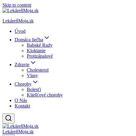
Skip to content
LekáreňMoja.sk
Úvod
Domáca liečba
Babské Rady
Kloktanie
Protizápalové
Zdravie
Cholesterol
Vlasy
Choroby
Bolesťi
Kliešťové choroby
O Nás
Kontakt
LekáreňMoja.sk