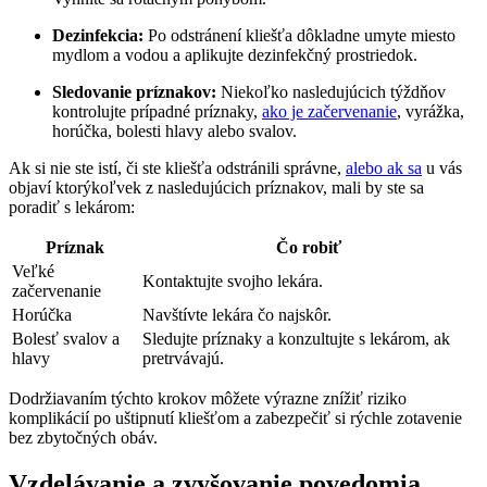
Dezinfekcia:
Po odstránení kliešťa dôkladne ⁣umyte miesto
mydlom a vodou a aplikujte⁢ dezinfekčný prostriedok.
Sledovanie príznakov:
‍Niekoľko ‍nasledujúcich týždňov⁢
kontrolujte prípadné príznaky,
ako je začervenanie
, ⁢vyrážka,
horúčka, ⁣bolesti hlavy alebo svalov.
Ak si ​nie ste istí, či ste ​kliešťa‌ odstránili správne,
alebo ak sa
u vás
objaví ktorýkoľvek z nasledujúcich príznakov, mali by ‌ste sa ​
poradiť s lekárom:
Príznak
Čo robiť
Veľké
Kontaktujte svojho lekára.
začervenanie
Horúčka
Navštívte‌ lekára čo najskôr.
Bolesť svalov a
Sledujte príznaky a konzultujte s lekárom, ak
hlavy
pretrvávajú.
Dodržiavaním týchto‍ krokov môžete výrazne ​znížiť riziko
‌komplikácií​ po uštipnutí kliešťom a‍ zabezpečiť si rýchle zotavenie
⁤bez zbytočných obáv.
Vzdelávanie‍ a zvyšovanie povedomia⁢