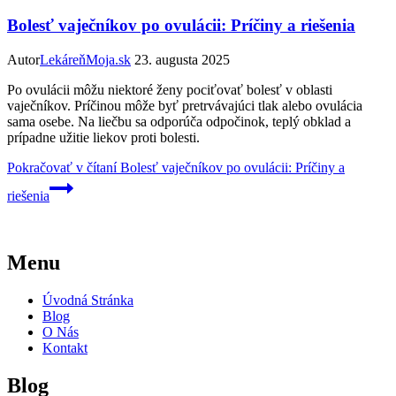
Bolesť vaječníkov po ovulácii: Príčiny a riešenia
Autor
LekáreňMoja.sk
23. augusta 2025
Po ovulácii môžu niektoré ženy pociťovať bolesť v oblasti
vaječníkov. Príčinou môže byť pretrvávajúci tlak alebo ovulácia
sama osebe. Na liečbu sa odporúča odpočinok, teplý obklad a
prípadne užitie liekov proti bolesti.
Pokračovať v čítaní
Bolesť vaječníkov po ovulácii: Príčiny a
riešenia
Menu
Úvodná Stránka
Blog
O Nás
Kontakt
Blog