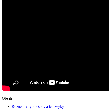
Obsah
Rôzne‍ druhy kliešťov a ich zvyky