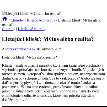
/
Choroby
/
Kliešťové choroby
/
Lietajúci kliešť: Mýtus alebo
realita?
Choroby
|
Kliešťové choroby
Lietajúci kliešť: Mýtus alebo realita?
Autor
LekáreňMoja.sk
10. októbra 2025
Lietajúci kliešť: Mýtus alebo realita?
Kliešte –⁢ malé krvilačné parazity, ktoré nám kazia ⁣letné prechádzky
v prírode‌ a prinášajú ⁤so sebou riziko rôznych chorôb. V posledných
rokoch sa medzi verejnosťou šíria ‍správy ​o novom, nebezpečnejšom
​druhu‍ kliešťov schopných lietať. Je to však pravda? Alebo ide len o
ďalší mýtus vyplývajúci z‍ nedorozumenia? V tomto článku sa
pozrieme bližšie na‍ tieto ​tvrdenia, preskúmame fakty ⁣a odhalíme
pravdu o ⁢údajne lietajúcich kliešťoch. Ponorte ‌sa⁤ s‌ nami do sveta
⁤entomológie a odhaľte ⁣tajomstvá, ktoré nám ‌príroda ešte stále
dokáže pripraviť.