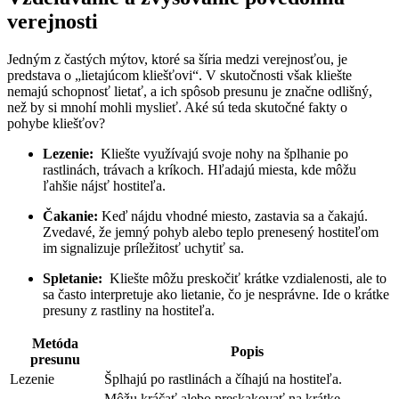
verejnosti
Jedným‍ z častých‌ mýtov, ktoré sa šíria medzi verejnosťou, ‍je
⁣predstava o „lietajúcom kliešťovi“. V skutočnosti však kliešte
‍nemajú schopnosť lietať, a ich spôsob presunu je značne odlišný,
než by si mnohí mohli‌ myslieť. Aké sú teda skutočné fakty o
pohybe kliešťov?
Lezenie:
‌ Kliešte využívajú⁢ svoje nohy na šplhanie po
rastlinách, trávach ⁣a ‍kríkoch. Hľadajú⁣ miesta, kde môžu
ľahšie nájsť hostiteľa.
Čakanie:
Keď nájdu vhodné miesto, zastavia ​sa a čakajú.
Zvedavé, že jemný pohyb alebo teplo prenesený hostiteľom
⁣im signalizuje príležitosť⁤ uchytiť sa.
Spletanie:
‌ Kliešte môžu⁤ preskočiť krátke vzdialenosti, ale to ​
sa často interpretuje ako lietanie, čo je ‌nesprávne. Ide o krátke⁢
presuny z rastliny⁢ na hostiteľa.
Metóda
Popis
presunu
Lezenie
Šplhajú ‍po‍ rastlinách a číhajú na hostiteľa.
Môžu kráčať alebo ​preskakovať ‌na⁢ krátke