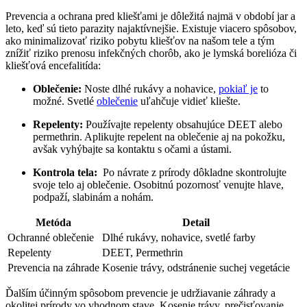
Prevencia​ a⁤ ochrana pred kliešťami je dôležitá najmä v ⁤období⁤ jar a
‍leto, keď sú tieto parazity najaktívnejšie. Existuje viacero spôsobov,
ako minimalizovať riziko pobytu kliešťov na našom tele a‌ tým
znížiť riziko prenosu infekčných ⁤chorôb, ako je lymská borelióza či
kliešťová encefalitída:
Oblečenie:
Noste dlhé⁣ rukávy a nohavice, ⁤
pokiaľ je
to​
možné. Svetlé‌
oblečenie
uľahčuje vidieť ‍kliešte.
Repelenty:
Používajte repelenty obsahujúce ​DEET ⁢alebo
permethrin. Aplikujte ⁢repelent ​na oblečenie aj na pokožku,
avšak vyhýbajte sa kontaktu s očami a ústami.
Kontrola tela:
​ Po návrate z prírody dôkladne skontrolujte
svoje telo aj oblečenie. Osobitnú pozornosť venujte ⁤hlave,
podpaží, slabinám a nohám.
Metóda
Detail
Ochranné oblečenie
Dlhé ‍rukávy, nohavice, svetlé farby
Repelenty
DEET, Permethrin
Prevencia na záhrade
Kosenie trávy, odstránenie suchej vegetácie
Ďalším účinným ⁢spôsobom prevencie je udržiavanie záhrady ‌a
okolitej prírody vo vhodnom stave. Kosenie trávy, prečisťovanie