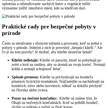
⁤oplotenia a ⁤odstraňovanie suchých listov a vegetácie môže
významne znížiť množstvo miest, kde sa kliešťom darí.
Praktické rady⁣ pre bezpečné pobyty v
prírode
Často sa stretávame s ​rôznymi mýtami a⁣ poverami, keď sa jedná‌ o
pobyty v⁣ prírode. Jedným z nich ​je povestný „lietajúci kliešť.“ Ale
čo je na tom⁤ pravdy? Je možné, aby kliešte​ skutočne ‌lietali?
Kliešte nelietajú:
Kliešte sú parazity, ktoré sa⁢ pohybujú‌ po
zemi a lezú na ⁢rastliny,⁣ aby sa ​dostali na svoju korisť. Nemajú
krídla⁣ a nemajú schopnosť lietať.
Spôsob⁤ prenosu:
Kliešte sa prichytávajú na hostiteľa
priamym fyzickým ​kontaktom. Najčastejšie sa nachádzajú na⁣
konároch, tráve​ alebo‌ krovitoch, odkiaľ sa dokážu prichytiť
na človeka ⁣alebo zviera.
Pozor⁤ na stočené končatiny:
‌ Kliešte sú známe tým, že
‌číhajú na stočených končatinách. Keď sa priblíži‌ hostiteľ,
rýchlo sa prilepia a začnú sa živiť krvou.