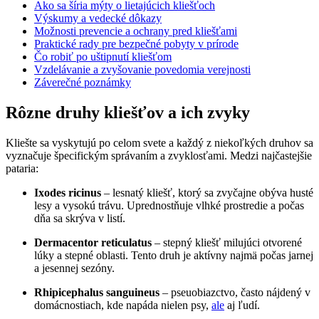
Ako sa šíria mýty o lietajúcich kliešťoch
Výskumy a vedecké dôkazy
Možnosti‌ prevencie a ochrany pred kliešťami
Praktické rady⁣ pre bezpečné pobyty v prírode
Čo robiť po⁤ uštipnutí kliešťom
Vzdelávanie‍ a zvyšovanie povedomia⁢ verejnosti
Záverečné poznámky
Rôzne‍ druhy kliešťov a ich zvyky
Kliešte sa vyskytujú ⁢po celom ⁤svete a každý z niekoľkých ‍druhov sa
vyznačuje špecifickým správaním a zvyklosťami. Medzi ⁣najčastejšie
​pataria:
Ixodes ​ricinus
– lesnatý kliešť, ktorý‌ sa zvyčajne obýva husté
‌lesy a vysokú trávu. ⁣Uprednostňuje ⁢vlhké prostredie a⁢ počas
dňa sa skrýva v listí.
Dermacentor reticulatus
– stepný⁤ kliešť milujúci otvorené⁢
lúky a stepné oblasti.⁣ Tento druh je​ aktívny najmä počas jarnej
a jesennej‌ sezóny.
Rhipicephalus sanguineus
– pseuobiazctvo, často‍ nájdený v⁣
domácnostiach, kde ⁢napáda nielen ⁣psy,⁣
ale
aj‍ ľudí.