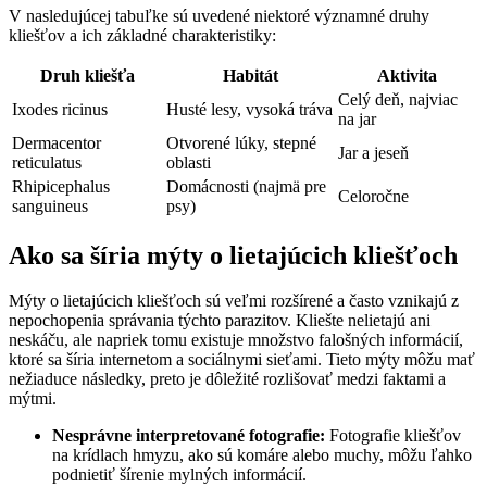
V nasledujúcej tabuľke ⁤sú uvedené niektoré⁣ významné druhy
kliešťov ‌a ich ​základné charakteristiky:
Druh kliešťa
Habitát
Aktivita
Celý deň, najviac
Ixodes⁢ ricinus
Husté lesy,‍ vysoká tráva
na jar
Dermacentor
Otvorené lúky, stepné
Jar a jeseň
reticulatus
oblasti
Rhipicephalus
Domácnosti (najmä pre
Celoročne
sanguineus
psy)
Ako sa šíria mýty o lietajúcich kliešťoch
Mýty o lietajúcich kliešťoch sú ‌veľmi rozšírené a​ často⁤ vznikajú z
nepochopenia⁤ správania týchto​ parazitov. Kliešte nelietajú ani
neskáču, ale napriek tomu ⁣existuje množstvo‌ falošných informácií,
ktoré sa šíria internetom ​a sociálnymi sieťami. ‍Tieto mýty môžu‌ mať
nežiaduce následky, preto je dôležité ​rozlišovať medzi faktami ⁢a
mýtmi.
Nesprávne interpretované fotografie:
Fotografie kliešťov
na krídlach‍ hmyzu, ako sú komáre alebo ​muchy, môžu ľahko
⁤podnietiť šírenie⁢ mylných informácií.