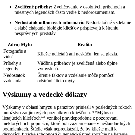
Zveličené príbehy:
Zveličovanie v osobných príbehoch a
miestnych legendách často vedie k nedorozumeniam.
Nedostatok odborných informácií:
Nedostatočné vzdelanie
a slabé⁢ chápanie biológie kliešťov ‌prispievajú k⁤ šíreniu
nesprávnych‍ predstáv.
Zdroj ⁢Mýtu
Realita
Fotografie a
Kliešte nelietajú ani neskáču, len sa ‍plazia.
videá
Príbehy a ​
Väčšina príbehov ‍je zveličená ⁢alebo úplne
legendy
⁢vymyslená.
Nedostatok
Šírenie faktov a ‍vzdelanie môže ⁢pomôcť
vzdelania
odstrániť ‌tieto mýty.
Výskumy a vedecké dôkazy
Výskumy v oblasti hmyzu a ⁢parazitov priniesli⁣ v posledných rokoch
množstvo zaujímavých poznatkov o kliešťoch. **Mýtus o
lietajúcich kliešťoch** vznikol pravdepodobne z pozorovaní
niektorých ich populácií, ktoré boli ‌zaznamenané⁣ v neštandardných
podmienkach. Štúdie⁤ však nepreukázali, že by kliešte mali k⁢
dispozícii fyzické schopnosti či⁣ genetické predispozície na lietanie.