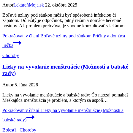
Autor
LekáreňMoja.sk
22. októbra 2025
Boľavé uzliny pod sánkou môžu byť spôsobené infekciou či
zápalom. Dôležitý je odpočinok, pitný režim a domáce liečebné
postupy. Ak problém pretrváva, je vhodné konzultovať s lekárom.
Pokračovať v čítaní
Boľavé uzliny pod sánkou: Príčiny a domáca
liečba
Choroby
Lieky na vyvolanie menštruácie (Možnosti a babské
rady)
Autor
5. júna 2026
Lieky na vyvolanie menštruácie a babské rady: Čo naozaj pomáha?
Meškajúca menštruácia je problém, s ktorým sa aspoň…
Pokračovať v čítaní
Lieky na vyvolanie menštruácie (Možnosti a
babské rady)
Bolesťi
|
Choroby