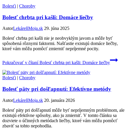
Bolesťi
|
Choroby
Bolesť chrbta pri kašli: Domáce liečby
Autor
LekáreňMoja.sk
29. júna 2025
Bolesť chrbta pri kašli nie je neobvyklým javom a môže byť
spôsobená rôznymi faktormi. Našťastie existujú domáce liečby,
ktoré vám môžu pomôcť zmierniť nepríjemné pocity.
Pokračovať v čítaní
Bolesť chrbta pri kašli: Domáce liečby
Bolesťi
|
Choroby
Bolesť päty pri došľapnutí: Efektívne metódy
Autor
LekáreňMoja.sk
20. januára 2026
Bolesť päty pri došľapnutí môže byť nepríjemným problémom, ale
existujú efektívne spôsoby, ako ju zmierniť. V tomto článku sa
dozviete o účinných metódach liečby, ktoré vám môžu pomôcť
zbaviť sa tohto nepohodlia.