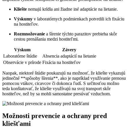
Kliešte
​nemajú krídla ani žiadne iné adaptácie na lietanie.
Výskumy
v laboratórnych⁤ podmienkach ⁤potvrdili ⁣ich fixáciu
na hostiteľov.
Rozmnožovanie
a šírenie týchto ‍parazitov⁣ prebieha skôr
cestou prenášania medzi ⁣hostiteľmi.
Výskum
Závery
Laboratórne štúdie
Absencia adaptácií na lietanie
Observácie v prírode
Fixácia na hostiteľov
Naopak, niektoré štúdie poukazujú na možnosť, že kliešte vykazujú
jedinečné **spôsoby šírenia**, ⁤ako je‍ napríklad využívanie prenosu
pomocou vtákov, cicavcov či dokonca ľudí. S určitosťou možno
teda konštatovať, ⁤že kliešte využívajú na svoj‌ transport ⁢skôr
hostiteľov, než ⁤by sa ⁤mohli samostatne presúvať vzduchom.
Možnosti‌ prevencie a ochrany pred
kliešťami