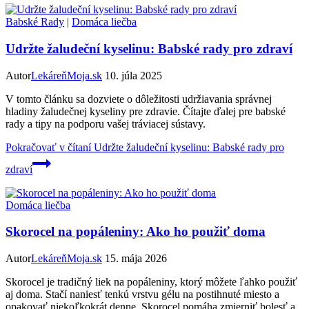
Babské Rady
|
Domáca liečba
Udržte žaludeční kyselinu: Babské rady pro zdraví
Autor
LekáreňMoja.sk
10. júla 2025
V tomto článku sa dozviete o dôležitosti udržiavania správnej
hladiny žaludečnej kyseliny pre zdravie. Čítajte ďalej pre babské
rady a tipy na podporu vašej tráviacej sústavy.
Pokračovať v čítaní
Udržte žaludeční kyselinu: Babské rady pro
zdraví
Domáca liečba
Skorocel na popáleniny: Ako ho použiť doma
Autor
LekáreňMoja.sk
15. mája 2026
Skorocel je tradičný liek na popáleniny, ktorý môžete ľahko použiť
aj doma. Stačí naniesť tenkú vrstvu gélu na postihnuté miesto a
opakovať niekoľkokrát denne. Skorocel pomáha zmierniť bolesť a