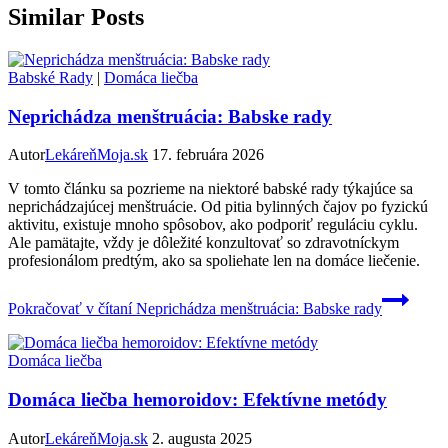
Similar Posts
Babské Rady
|
Domáca liečba
Neprichádza menštruácia: Babske rady
Autor
LekáreňMoja.sk
17. februára 2026
V tomto článku sa pozrieme na niektoré babské rady týkajúce sa
neprichádzajúcej menštruácie. Od pitia bylinných čajov po fyzickú
aktivitu, existuje mnoho spôsobov, ako podporiť reguláciu cyklu.
Ale pamätajte, vždy je dôležité konzultovať so zdravotníckym
profesionálom predtým, ako sa spoliehate len na domáce liečenie.
Pokračovať v čítaní
Neprichádza menštruácia: Babske rady
Domáca liečba
Domáca liečba hemoroidov: Efektívne metódy
Autor
LekáreňMoja.sk
2. augusta 2025