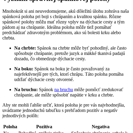
Mnohokrát si ani neuvedomujeme, ​akú dôležitú úlohu​ zohráva naša
spánková poloha ‌pri boji s​ chrápaním a kvalitou spánku. Rôzne
spánkové polohy môžu mať rôzny vplyv na dýchacie cesty a tým
pádom aj na chrápanie. Ideálna ⁣poloha môže⁤ tiež pomáhať
predchádzať zdravotným problémom, ako sú ​bolesti krku alebo
chrbta.
Na​ chrbte:
Spánok na chrbte môže byť pohodlný, ‍ale často
spôsobuje chrápanie, pretože jazyk a mäkké tkanivá padajú
dozadu, čo obmedzuje ‌dýchacie cesty.
Na ​boku:
Spánok na​ boku je často považovaný za
najefektívnejší pre tých, ktorí chrápu. Táto poloha pomáha
⁤udržať dýchacie cesty otvorené.
Na bruchu:
Spánok
na bruchu
‌ môže ⁤pomôcť zredukovať
chrápanie, ale ⁢môže spôsobiť napätie v krku a ​chrbte.
Aby ste ⁢mohli ľahšie určiť, ktorá poloha je pre vás⁢ najvhodnejšia,
uvádzame ​jednoduchú tabuľku s prehľadom​ pozitív a negatív
jednotlivých ‌polôh:
Poloha
Pozitíva
Negatíva