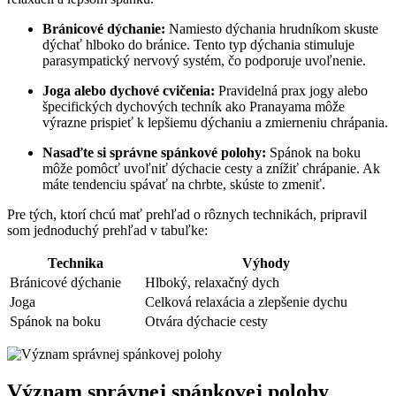
Bránicové dýchanie:
Namiesto dýchania hrudníkom skuste
dýchať hlboko do bránice. Tento typ dýchania stimuluje
‍parasympatický ⁣nervový systém, čo podporuje uvoľnenie.
Joga alebo dychové cvičenia:
Pravidelná prax jogy alebo
špecifických dychových techník ako Pranayama môže
výrazne prispieť k‌ lepšiemu dýchaniu a zmierneniu chrápania.
Nasaďte si správne spánkové polohy:
Spánok na boku
môže pomôcť uvoľniť dýchacie cesty a znížiť ⁢chrápanie. Ak
máte tendenciu ​spávať na chrbte, skúste to zmeniť.
Pre ​tých, ‌ktorí chcú mať prehľad o rôznych technikách, pripravil
som jednoduchý prehľad⁢ v tabuľke:
Technika
Výhody
Bránicové dýchanie
Hlboký, relaxačný dych
Joga
Celková relaxácia a zlepšenie dychu
Spánok na boku
Otvára dýchacie cesty
Význam‍ správnej spánkovej polohy