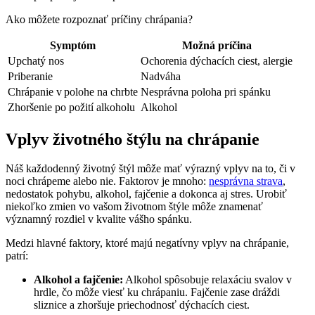
Ako⁣ môžete rozpoznať príčiny chrápania?
Symptóm
Možná príčina
Upchatý nos
Ochorenia dýchacích ciest, alergie
Priberanie
Nadváha
Chrápanie‍ v polohe⁣ na chrbte
Nesprávna poloha pri spánku
Zhoršenie po požití alkoholu
Alkohol
Vplyv životného štýlu na chrápanie
Náš každodenný životný štýl môže mať výrazný vplyv na to, či v
noci chrápeme alebo nie. Faktorov je ‍mnoho:​
nesprávna strava
, ​
nedostatok ⁤pohybu, alkohol, fajčenie a dokonca aj stres. Urobiť
niekoľko zmien vo ⁤vašom životnom štýle môže znamenať
⁢významný ‌rozdiel ⁣v kvalite vášho spánku.
Medzi hlavné faktory, ktoré majú negatívny ​vplyv na chrápanie,⁤
patrí:
Alkohol a fajčenie:
Alkohol spôsobuje relaxáciu svalov v
hrdle, čo môže viesť ku chrápaniu. Fajčenie zase dráždi
sliznice a zhoršuje priechodnosť dýchacích ciest.