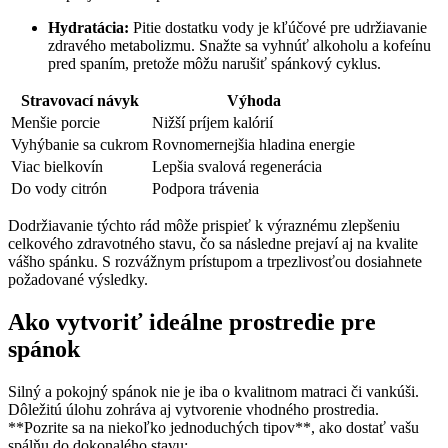
Hydratácia:
Pitie dostatku vody⁢ je kľúčové pre udržiavanie
zdravého metabolizmu. Snažte sa vyhnúť alkoholu ‍a kofeínu
pred‍ spaním, pretože môžu narušiť spánkový cyklus.
Stravovací návyk
Výhoda
Menšie porcie
Nižší príjem kalórií
Vyhýbanie sa cukrom
Rovnomernejšia hladina energie
Viac bielkovín
Lepšia svalová regenerácia
Do vody citrón
Podpora trávenia
Dodržiavanie⁣ týchto rád môže prispieť k výraznému zlepšeniu
celkového ​zdravotného stavu, čo sa následne prejaví ⁣aj na kvalite⁢
vášho spánku.⁢ S rozvážnym prístupom a‌ trpezlivosťou dosiahnete ​
požadované výsledky.
Ako vytvoriť ideálne prostredie pre
spánok
Silný a pokojný spánok nie je iba o kvalitnom matraci či ​vankúši.
Dôležitú úlohu zohráva aj vytvorenie vhodného prostredia.
**Pozrite sa na niekoľko jednoduchých tipov**, ‍ako ​dostať ​vašu
spálňu do dokonalého stavu: