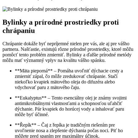
Bylinky a⁤ prírodné prostriedky proti
chrápaniu
Chrápanie dokáže byť nepríjemné nielen ‌pre vás, ale aj pre vášho
partnera. Našťastie, existujú⁣ rôzne prírodné​ prostriedky, ktoré môžu
pomôcť tento problém zmierniť. Bylinky a ďalšie prírodné metódy
môžu mať významný vplyv ⁢na kvalitu vášho spánku.
**Mäta pieporná** – Pomáha uvoľniť dýchacie cesty a
zmierniť ‌zápal, čo môže⁣ zredukovať chrápanie.‌ Stačí
niekoľko⁤ kvapiek mätového oleja do difuzéra alebo
vdychovať paru z mätového čaju.
**Eukalyptus** – Tento esenciálny olej ​je známy svojimi
antimikrobiálnymi ​vlastnosťami a schopnosťou uľahčiť
dýchanie. Pár kvapiek⁢ do horúcej vody a inhalovať ⁤paru
môže byť účinné.
**Řepík** – Čaj z řepíka je ⁢tradičným riešením pre
uvoľnenie nosa a⁣ zlepšenie dýchania počas noci. Piť ho
môžete pred spaním pre maximálny účinok.