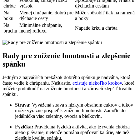
Na
Pohodlná, znižuje riziko
Spôsobuje ⁣chrápanie, vrhala k
chrbte
vrások
dýchacím cestám
Na
Menej chrápanie, dobrá‌ pre
Môže spôsobiť tlak na ramená
boku
dýchacie cesty
‌a boky
Na
Minimálne chrápanie,
Napätie krku a chrbta
bruchu
menej refluxu
Rady pre zníženie hmotnosti a zlepšenie
spánku
Jedným z najväčších prekážok dobrého spánku je nadváha, ktorá
často vedie k chrápaniu. Našťastie,
existuje niekoľko krokov
, ktoré
môžete podniknúť na zníženie hmotnosti a zároveň zlepšiť kvalitu
spánku.
Strava:
Vyvážená strava s nízkym ⁢obsahom cukrov‍ a tukov
môže výrazne prispieť k zníženiu ⁢hmotnosti. Zaraďte do
‌jedálnička viac zeleniny, ovocia a bielkovín.
Fyzička:
Pravidelná fyzická aktivita, ako ⁢je rýchla chôdza
alebo plávanie, ⁤nielenže ⁤pomáha ​spaľovať kalórie, ale ‌tiež
zlepšuje kvalitu spánku.