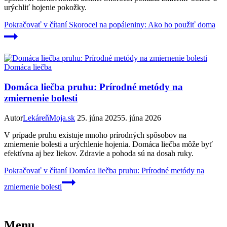
urýchliť hojenie pokožky.
Pokračovať v čítaní
Skorocel na popáleniny: Ako ho použiť doma
Domáca liečba
Domáca liečba pruhu: Prírodné metódy na
zmiernenie bolesti
Autor
LekáreňMoja.sk
25. júna 2025
5. júna 2026
V prípade pruhu existuje mnoho prírodných spôsobov na
zmiernenie bolesti a urýchlenie hojenia. Domáca liečba môže byť
efektívna aj bez liekov. Zdravie a pohoda sú na dosah ruky.
Pokračovať v čítaní
Domáca liečba pruhu: Prírodné metódy na
zmiernenie bolesti
Menu