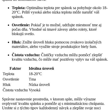
Teplota:
‍Optimálna teplota pre spánok sa pohybuje​ okolo 18-
20°C. Príliš vysoká alebo nízka teplota môže narušiť váš
spánok.
Osvetlenie:
Pokiaľ je⁣ to možné, udržujte ‌miestnosť⁣ tme aj
počas dňa. Vhodné sú tmavé závesy alebo rolety, ktoré
blokujú svetlo.
Hluk:
Znížte úroveň⁢ hluku pomocou zvukovo izolačných
materiálov, alebo‌ využite stroje produkujúce biely šum.
Čistota vzduchu:
Čističky vzduchu môžu pomôcť ⁤zlepšiť
kvalitu vzduchu, čo môže mať pozitívny vplyv⁤ na váš spánok.
Faktor
Ideálna úroveň
Teplota
18-20°C
Osvetlenie
Tma
Hluk
Nízka úroveň
Čistota vzduchu
Vysoká
Správne nastavenie prostredia, ‍v ktorom ​spíte, ‍môže výrazne
⁢ovplyvniť kvalitu spánku a ⁤pomôže aj s minimalizáciou chrápania.
Urobte si z týchto ⁣tipov každodenný návyk a ⁤zlepšite svoje noci