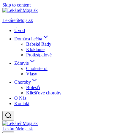
Skip to content
LekáreňMoja.sk
Úvod
Domáca liečba
Babské Rady
Kloktanie
Protizápalové
Zdravie
Cholesterol
Vlasy
Choroby
Bolesťi
Kliešťové choroby
O Nás
Kontakt
LekáreňMoja.sk