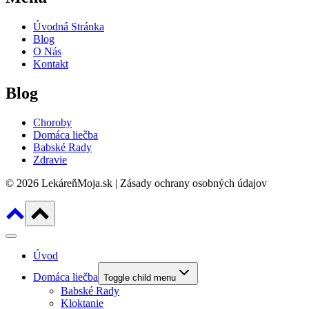
Úvodná Stránka
Blog
O Nás
Kontakt
Blog
Choroby
Domáca liečba
Babské Rady
Zdravie
© 2026 LekáreňMoja.sk | Zásady ochrany osobných údajov
Úvod
Domáca liečba
Toggle child menu
Babské Rady
Kloktanie