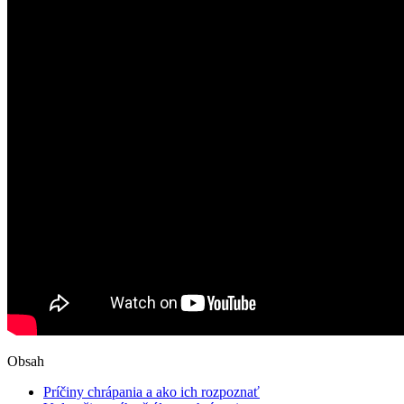
Obsah
Príčiny chrápania ‍a ako ich rozpoznať