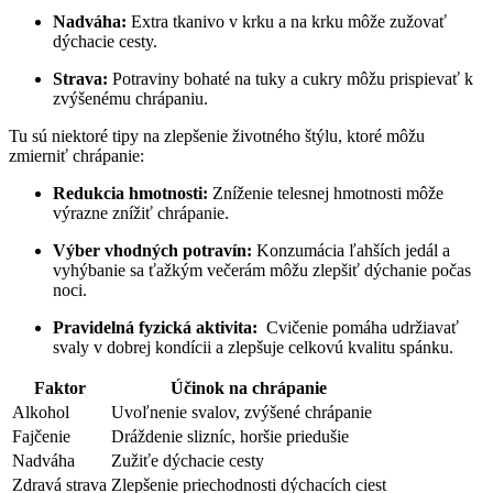
Nadváha:
Extra⁢ tkanivo v⁣ krku a na krku môže ‍zužovať
dýchacie cesty.
Strava:
Potraviny bohaté na tuky a cukry môžu prispievať k
zvýšenému chrápaniu.
Tu sú niektoré tipy‍ na zlepšenie životného štýlu, ktoré môžu
zmierniť chrápanie:
Redukcia hmotnosti:
Zníženie telesnej hmotnosti môže
výrazne znížiť chrápanie.
Výber vhodných potravín:
Konzumácia ľahších jedál a
vyhýbanie sa ťažkým večerám ⁢môžu zlepšiť dýchanie počas
noci.
Pravidelná fyzická‌ aktivita:
⁢ Cvičenie pomáha udržiavať
svaly v dobrej kondícii a zlepšuje celkovú‌ kvalitu spánku.
Faktor
Účinok na chrápanie
Alkohol
Uvoľnenie‌ svalov, zvýšené chrápanie
Fajčenie
Dráždenie​ slizníc, horšie ⁢priedušie
Nadváha
Zužiťe dýchacie cesty
Zdravá strava
Zlepšenie priechodnosti ⁣dýchacích ciest