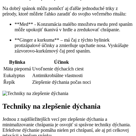
Na dobrý spánok‌ môžu pomôcť aj​ ďalšie jednoduché triky z
prírody, ktoré‌ môžete ľahko zaradiť do svojho večerného rituálu:
**Med** -​ Konzumácia malého množstva medu pred spaním
môže​ upokojiť tkanivá v hrdle a zredukovať chrápanie.
**Ginger a kurkuma** – má čaj z‍ týchto byliniek
protizápalové ⁢účinky a zmierňuje upchatie ⁢nosa. Vyskúšajte
zázvorovo-kurkúmový čaj‌ pred spaním.
Bylinka
Účinok
Mäta pieporná
Uvoľnenie dýchacích ciest
Eukalyptus
Antimikrobiálne vlastnosti
Řepík
Zlepšenie dýchania počas noci
Techniky na zlepšenie dýchania
Jednou⁤ z najdôležitejších vecí pre zlepšenie dýchania a
minimalizovanie chrápania je osvojiť si správne ‌techniky dýchania.
Efektívne dýchanie pomáha‌ nielen pri chrápaní,⁤ ale aj⁣ pri celkovej
relaxácii a lepšom spánku.