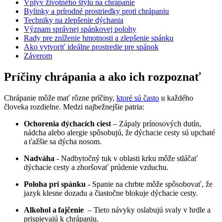
Vplyv životného štýlu na chrápanie
Bylinky a⁤ prírodné prostriedky proti chrápaniu
Techniky na zlepšenie dýchania
Význam‍ správnej spánkovej polohy
Rady pre zníženie hmotnosti a zlepšenie spánku
Ako vytvoriť ideálne prostredie pre spánok
Záverom
Príčiny chrápania ‍a ako ich rozpoznať
Chrápanie môže mať rôzne príčiny,
ktoré sú často
u každého
človeka rozdielne. Medzi najbežnejšie patria:
Ochorenia dýchacích ciest
– ‌Zápaly prínosových dutín,
nádcha alebo alergie spôsobujú, že dýchacie cesty sú upchaté
a ťažšie ​sa dýcha nosom.
Nadváha
-‍ Nadbytočný tuk v oblasti krku ​môže stláčať
dýchacie cesty a zhoršovať⁢ prúdenie vzduchu.
Poloha pri spánku
-​ Spanie na chrbte môže spôsobovať, že
jazyk klesne dozadu a čiastočne blokuje dýchacie cesty.
Alkohol⁤ a fajčenie
⁢ – Tieto⁤ návyky oslabujú svaly⁤ v hrdle a
prispievajú k⁤ chrápaniu.