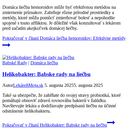
Domáca liečba hemoroidov môže byť efektívnou metódou na
zmiernenie príznakov. Zahrňuje rôzne prírodné prostriedky a
metódy, ktoré môžu pomôcť zmierňovať bolesť a nepohodlie
spojené s touto affliktou. Je dôležité však konzultovať s lekárom
pred začatím akejkoľvek domácej liečby.
Pokračovať v čítaní
Domáca liečba hemoroidov: Efektívne metódy
Babské Rady
|
Domáca liečba
Helikobakter: Babske rady na liečbu
Autor
LekáreňMoja.sk
5. augusta 2025
5. augusta 2025
Také sa ubezpečte, že zahŕňate do svojej stravy probiotiká, ktoré
pomáhajú obnoviť zdravú rovnováhu bakterií v žalúdku.
Navštevujte lekára a dodržiavajte predpísanú liečbu na účinné
odstránenie helikobakteru.
Pokračovať v čítaní
Helikobakter: Babske rady na liečbu