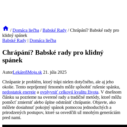
/
Domáca liečba
/
Babské Rady
/
Chrápání? Babské rady pro
klidný spánek
Babské Rady
|
Domáca liečba
Chrápání? Babské rady pro klidný
spánek
Autor
LekáreňMoja.sk
21. júla 2025
Chrápanie je⁤ problém, ktorý trápi nielen dotyčného, ale aj jeho ​
okolie. Tento nepríjemný fenomén môže spôsobiť rušenie spánku,
nedostatok energie
a⁤
ovplyvniť celkovú kvalitu života
. ⁣V dnešnom
článku sa pozrieme na overené rady a ‍tradičné metódy, ktoré ⁢môžu
pomôcť zmierniť ⁢alebo úplne odstrániť​ chrápanie. Objavte, ako
môžete dosiahnuť pokojný spánok pomocou jednoduchých a
prirodzených ⁣postupov, ktoré sa osvedčili ⁤už⁣ mnohým generáciám
pred nami.