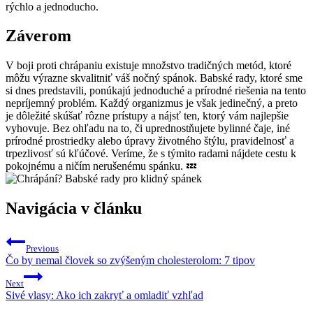
rýchlo a jednoducho.
Záverom
V boji proti chrápaniu existuje množstvo tradičných⁢ metód, ktoré
môžu výrazne ⁢skvalitniť váš nočný spánok. Babské rady, ktoré sme
si dnes predstavili, ponúkajú jednoduché a prírodné riešenia na‍ tento
nepríjemný problém. Každý organizmus je však jedinečný,​ a preto
je dôležité skúšať rôzne prístupy a nájsť ten, ktorý vám najlepšie
⁢vyhovuje. Bez ohľadu na to, či uprednostňujete bylinné čaje, iné
prírodné prostriedky alebo úpravy životného štýlu, pravidelnosť a
trpezlivosť‍ sú kľúčové. Veríme, že s týmito radami nájdete cestu k
pokojnému ⁣a ničím ‌nerušenému spánku. 💤
Navigácia v článku
Previous
Čo by nemal človek so zvýšeným cholesterolom: 7 tipov
Next
Sivé vlasy: Ako ich zakryť a omladiť vzhľad