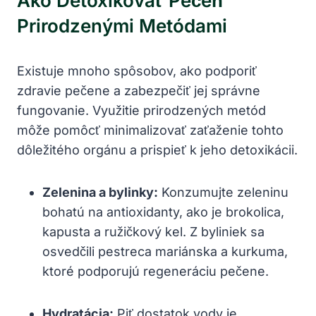
Ako Detoxikovať Pečeň
Prirodzenými Metódami
Existuje mnoho spôsobov, ako podporiť
zdravie pečene a zabezpečiť jej správne
fungovanie. Využitie prirodzených metód
môže pomôcť minimalizovať zaťaženie tohto
dôležitého orgánu a prispieť k jeho detoxikácii.
Zelenina a bylinky:
Konzumujte zeleninu
bohatú na antioxidanty, ako je brokolica,
kapusta a ružičkový kel. Z byliniek sa
osvedčili pestreca mariánska a kurkuma,
ktoré podporujú regeneráciu pečene.
Hydratácia:
Piť dostatok vody je