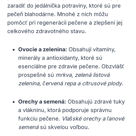
zaradiť do jedálnička potraviny, ktoré sú pre
pečeň blahodárne. Mnohé z nich môžu
pomôcť pri regenerácii pečene a zlepšení jej
celkového zdravotného stavu.
Ovocie a zelenina:
Obsahují vitamíny,
minerály a antioxidanty, ktoré sú
esenciálne pre zdravie pečene. Obzvlášť
prospešné sú
mrkva, zelená listová
zelenina, červená repa a citrusové plody
.
Orechy a semená:
Obsahujú zdravé tuky
a vlákninu, ktorá podporuje správnu
funkciu pečene.
Vlašské orechy a ľanové
semená
sú skvelou voľbou.