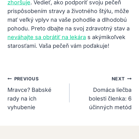
zhoršuje
. Vedieť, ako podporiť svoju pečeň
prispôsobením stravy a životného štýlu, môže
mať veľký vplyv na vaše pohodlie a dlhodobú
pohodu. Preto dbajte na svoj zdravotný stav a
neváhajte sa obrátiť na lekára
s akýmikoľvek
starosťami. Vaša pečeň vám poďakuje!
Navigácia
PREVIOUS
NEXT
V
Mravce? Babské
Domáca liečba
rady na ich
bolesti členka: 6
Článku
vyhubenie
účinných metód