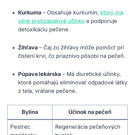
Kurkuma
– Obsahuje kurkumin,
ktorý má
silné protizápalové účinky
a podporuje
detoxikáciu pečene.
Žihľava
– Čaj zo žihľavy môže pomôcť pri
čistení krvi, čo priaznivo pôsobí na pečeň.
Púpava lekárska
– Má diuretické účinky,
ktoré pomáhajú eliminovať odpadové látky
z tela, vrátane pečene.
Bylina
Účinok na pečeň
Pestrec
Regenerácia pečeňových