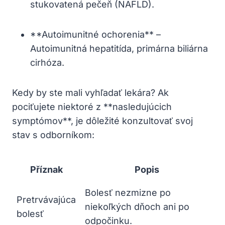
stukovatená pečeň (NAFLD).
**Autoimunitné ochorenia** –
Autoimunitná hepatitída, primárna biliárna
cirhóza.
Kedy by ste mali vyhľadať lekára? Ak
pociťujete niektoré z **nasledujúcich
symptómov**, je dôležité konzultovať svoj
stav s odborníkom:
Příznak
Popis
Bolesť nezmizne po
Pretrvávajúca
niekoľkých dňoch ani po
bolesť
odpočinku.