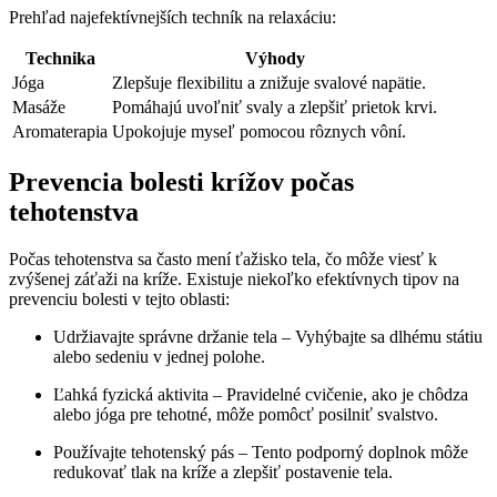
Prehľad najefektívnejších techník na relaxáciu:
Technika
Výhody
Jóga
Zlepšuje flexibilitu a znižuje svalové napätie.
Masáže
Pomáhajú uvoľniť svaly a zlepšiť prietok krvi.
Aromaterapia
Upokojuje myseľ pomocou rôznych vôní.
Prevencia bolesti krížov počas
tehotenstva
Počas tehotenstva sa často mení ťažisko tela, čo môže viesť k
zvýšenej záťaži na kríže. Existuje niekoľko efektívnych tipov na
prevenciu bolesti v tejto oblasti:
Udržiavajte správne držanie tela – Vyhýbajte sa dlhému státiu
alebo sedeniu v jednej polohe.
Ľahká fyzická aktivita – Pravidelné cvičenie, ako je chôdza
alebo jóga pre tehotné, môže pomôcť posilniť svalstvo.
Používajte tehotenský pás – Tento podporný doplnok môže
redukovať tlak na kríže a zlepšiť postavenie tela.