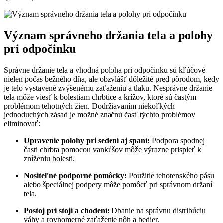
Význam správneho držania tela a polohy
pri odpočinku
Správne držanie tela a vhodná poloha pri odpočinku sú kľúčové
nielen počas bežného dňa, ale obzvlášť dôležité pred pôrodom, kedy
je telo vystavené zvýšenému zaťaženiu a tlaku. Nesprávne držanie
tela môže viesť k bolestiam chrbtice a krížov, ktoré sú častým
problémom tehotných žien. Dodržiavaním niekoľkých
jednoduchých zásad je možné značnú časť týchto problémov
eliminovať:
Upravenie polohy pri sedení aj spaní:
Podpora spodnej
časti chrbta pomocou vankúšov môže výrazne prispieť k
zníženiu bolesti.
Nositeľné podporné pomôcky:
Použitie tehotenského pásu
alebo špeciálnej podpery môže pomôcť pri správnom držaní
tela.
Postoj pri stoji a chodení:
Dbanie na správnu distribúciu
váhy a rovnomerné zaťaženie nôh a bedier.