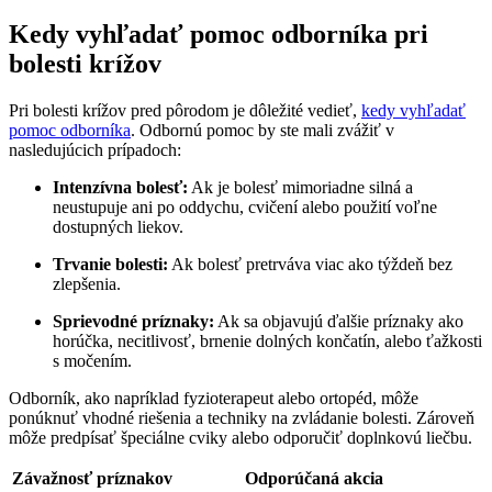
Kedy vyhľadať pomoc odborníka pri
bolesti krížov
Pri bolesti krížov pred pôrodom je dôležité vedieť,
kedy vyhľadať
pomoc odborníka
. Odbornú pomoc by ste mali zvážiť v
nasledujúcich prípadoch:
Intenzívna bolesť:
Ak je bolesť mimoriadne silná a
neustupuje ani po oddychu, cvičení alebo použití voľne
dostupných liekov.
Trvanie bolesti:
Ak bolesť pretrváva viac ako týždeň bez
zlepšenia.
Sprievodné príznaky:
Ak sa objavujú ďalšie príznaky ako
horúčka, necitlivosť, brnenie dolných končatín, alebo ťažkosti
s močením.
Odborník, ako napríklad fyzioterapeut alebo ortopéd, môže
ponúknuť vhodné riešenia a techniky na zvládanie bolesti. Zároveň
môže predpísať špeciálne cviky alebo odporučiť doplnkovú liečbu.
Závažnosť príznakov
Odporúčaná akcia