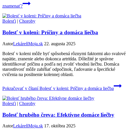
znamenať?
Bolesťi
|
Choroby
Bolesť v koleni: Príčiny a domáca liečba
Autor
LekáreňMoja.sk
22. augusta 2025
Bolesť v koleni môže byť spôsobená rôznymi faktormi ako svalové
napätie, zranenie alebo dokonca artritída. Dôležité je správne
identifikovať príčinu a podľa nej zvoliť vhodnú liečbu. Domáca
starostlivosť môže zahŕňať odpočinok, ľadovanie a špecifické
cvičenia na posilnenie kolennej oblasti.
Pokračovať v čítaní
Bolesť v koleni: Príčiny a domáca liečba
Bolesťi
|
Choroby
Bolesť hrubého čreva: Efektívne domáce liečby
Autor
LekáreňMoja.sk
17. októbra 2025