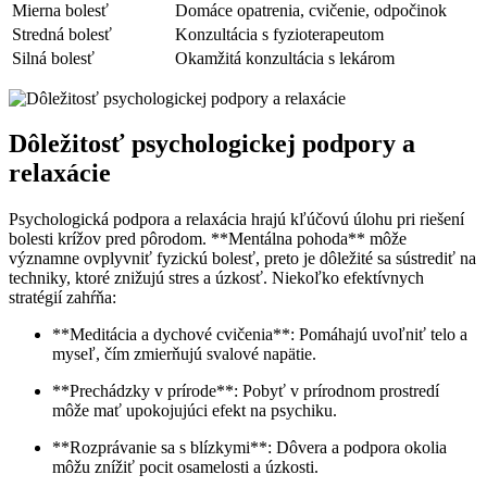
Mierna bolesť
Domáce opatrenia, cvičenie, odpočinok
Stredná bolesť
Konzultácia s fyzioterapeutom
Silná bolesť
Okamžitá konzultácia s lekárom
Dôležitosť psychologickej podpory a
relaxácie
Psychologická podpora a relaxácia hrajú kľúčovú úlohu pri riešení
bolesti krížov pred pôrodom. **Mentálna pohoda** môže
významne ovplyvniť fyzickú bolesť, preto je dôležité sa sústrediť na
techniky, ktoré znižujú stres a úzkosť. Niekoľko efektívnych
stratégií zahŕňa:
**Meditácia a dychové cvičenia**: Pomáhajú uvoľniť telo a
myseľ, čím zmierňujú svalové napätie.
**Prechádzky v prírode**: Pobyť v prírodnom prostredí
môže mať upokojujúci efekt na psychiku.
**Rozprávanie sa s blízkymi**: Dôvera a podpora okolia
môžu znížiť pocit osamelosti a úzkosti.