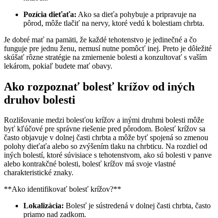
Pozícia dieťaťa:
Ako sa dieťa pohybuje a pripravuje na
pôrod, môže tlačiť na nervy, ktoré vedú k bolestiam chrbta.
Je dobré mať na pamäti, že každé tehotenstvo je jedinečné a čo
funguje pre jednu ženu, nemusí nutne pomôcť inej. Preto je dôležité
skúšať rôzne stratégie na zmiernenie bolesti a konzultovať s vaším
lekárom, pokiaľ budete mať obavy.
Ako rozpoznať bolesť krížov od iných
druhov bolesti
Rozlišovanie medzi bolesťou krížov a inými druhmi bolesti môže
byť kľúčové pre správne riešenie pred pôrodom. Bolesť krížov sa
často objavuje v dolnej časti chrbta a môže byť spojená so zmenou
polohy dieťaťa alebo so zvýšením tlaku na chrbticu. Na rozdiel od
iných bolestí, ktoré súvisiace s tehotenstvom, ako sú bolesti v panve
alebo kontrakčné bolesti, bolesť krížov má svoje vlastné
charakteristické znaky.
**Ako identifikovať bolesť krížov?**
Lokalizácia:
Bolesť je sústredená v dolnej časti chrbta, často
priamo nad zadkom.