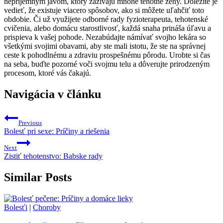
nepríjemným javom, ktorý zažívajú mnohé tehotné ženy. Dôležité je
vedieť, že existuje viacero spôsobov, ako si môžete uľahčiť toto
obdobie. Či už využijete odborné rady fyzioterapeuta, tehotenské
cvičenia, alebo domácu starostlivosť, každá snaha prináša úľavu a
prispieva k vašej pohode. Nezabúdajte námívať svojho lekára so
všetkými svojimi obavami, aby ste mali istotu, že ste na správnej
ceste k pohodlnému a zdraviu prospešnému pôrodu. Urobte si čas
na seba, buďte pozorné voči svojmu telu a dôverujte prirodzeným
procesom, ktoré vás čakajú.
Navigácia v článku
Previous
Bolesť pri sexe: Príčiny a riešenia
Next
Zistiť tehotenstvo: Babske rady
Similar Posts
Bolesťi
|
Choroby