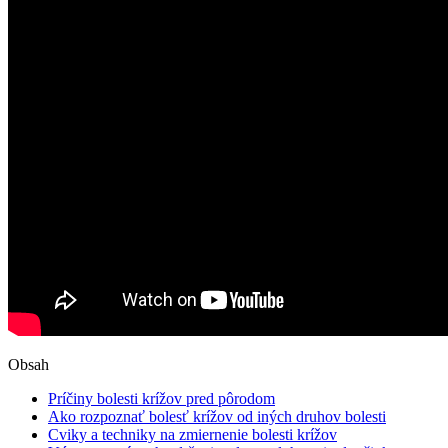
Obsah
Príčiny bolesti krížov pred pôrodom
Ako rozpoznať bolesť krížov od iných druhov bolesti
Cviky a techniky na zmiernenie bolesti krížov