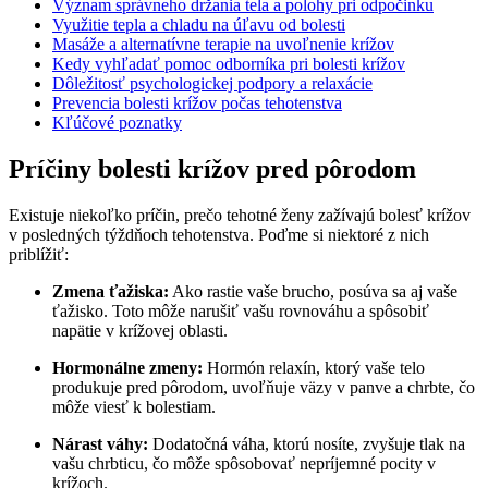
Význam správneho držania tela a polohy pri odpočinku
Využitie tepla a chladu na úľavu od bolesti
Masáže a alternatívne terapie na uvoľnenie krížov
Kedy vyhľadať pomoc odborníka pri bolesti krížov
Dôležitosť psychologickej podpory a relaxácie
Prevencia bolesti krížov počas tehotenstva
Kľúčové poznatky
Príčiny bolesti krížov pred pôrodom
Existuje niekoľko príčin, prečo tehotné ženy zažívajú bolesť krížov
v posledných týždňoch tehotenstva. Poďme si niektoré z nich
priblížiť:
Zmena ťažiska:
Ako rastie vaše brucho, posúva sa aj vaše
ťažisko. Toto môže narušiť vašu rovnováhu a spôsobiť
napätie v krížovej oblasti.
Hormonálne zmeny:
Hormón relaxín, ktorý vaše telo
produkuje pred pôrodom, uvoľňuje väzy v panve a chrbte, čo
môže viesť k bolestiam.
Nárast váhy:
Dodatočná váha, ktorú nosíte, zvyšuje tlak na
vašu chrbticu, čo môže spôsobovať nepríjemné pocity v
krížoch.