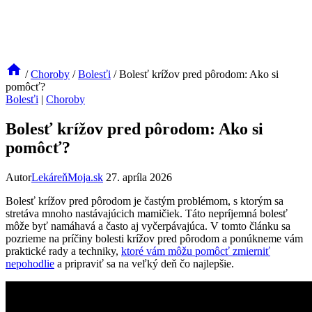
/
Choroby
/
Bolesťi
/
Bolesť krížov pred pôrodom: Ako si
pomôcť?
Bolesťi
|
Choroby
Bolesť krížov pred pôrodom: Ako si
pomôcť?
Autor
LekáreňMoja.sk
27. apríla 2026
Bolesť krížov pred pôrodom je častým problémom, s ktorým sa
stretáva mnoho nastávajúcich mamičiek. Táto nepríjemná bolesť
môže byť namáhavá a často aj vyčerpávajúca. V tomto článku sa
pozrieme na príčiny bolesti krížov pred pôrodom a ponúkneme vám
praktické rady a techniky,
ktoré vám môžu pomôcť zmierniť
nepohodlie
a pripraviť sa na veľký deň čo najlepšie.