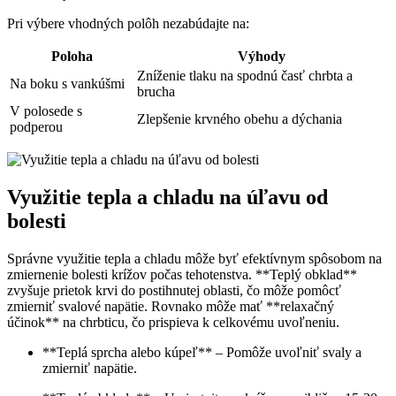
Pri výbere vhodných polôh nezabúdajte na:
Poloha
Výhody
Zníženie tlaku na spodnú časť chrbta a
Na boku s vankúšmi
brucha
V polosede s
Zlepšenie krvného obehu a dýchania
podperou
Využitie tepla a chladu na úľavu od
bolesti
Správne využitie tepla a chladu môže byť efektívnym spôsobom na
zmiernenie bolesti krížov počas tehotenstva. **Teplý obklad**
zvyšuje prietok krvi do postihnutej oblasti, čo môže pomôcť
zmierniť svalové napätie. Rovnako môže mať **relaxačný
účinok** na chrbticu, čo prispieva k celkovému uvoľneniu.
**Teplá sprcha alebo kúpeľ** – Pomôže uvoľniť svaly a
zmierniť napätie.