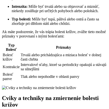
Intenzita:
Môže byť trvalá alebo sa objavovať a miznúť,
niekedy zosilňuje pri určitých pohyboch alebo polohách.
Typ bolesti:
Môže byť tupá, pálivá alebo ostrá a často sa
zhoršuje pri dlhšom státí alebo chôdzi.
Ak máte podozrenie, že vás trápia bolesti krížov, zvážte tieto možné
príznaky v porovnaní s inými bolesťami:
Typ
Príznaky
Bolesť
Bolesť
Trvalá alebo prichádzajúca a miziaca bolesť v dolnej
krížov
časti chrbta
Intervalové sťahy, ktoré sa periodicky opakujú a stávajú
Kontrakcie
sa silnejšími
Bolesť
Tlak alebo nepohodlie v oblasti panvy
panve
Cviky a techniky na zmiernenie bolesti
krížov