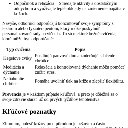
Odpočinok a relaxácia – Striedajte aktivity s dostatočným
oddychom a využívajte teplé obklady na zmiernenie napätia v
krížoch.
Navyše, odborníci odporúčajú konzultovať svoje symptómy s
lekárom alebo fyzioterapeutom, ktorý môže poskytnúť
personalizované rady a cvičenia. Tu sú niektoré bežné cvičenia,
ktoré môžu byť odporúčané:
Typ cvičenia
Popis
Posilňujú panvové dno a zmierňujú stlačenie
Kegelove cviky
chrbtice.
Meditácia a
Relaxácia a kontrolované dýchanie môžu pomôcť
dýchanie
znížiť stres.
Natiahnutie
Pomáha uvoľniť tlak na kríže a zlepšiť flexibilitu.
chrbtice
Prevencia
je v každom prípade kľúčová, a preto je dôležité sa o
svoje zdravie starať už od prvých týždňov tehotenstva.
Kľúčové poznatky
Zhrnutím, bolesť krížov pred pôrodom je bežným a často