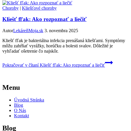
Choroby
|
Kliešťové choroby
Kliešť fľak: Ako rozpoznať a liečiť
Autor
LekáreňMoja.sk
3. novembra 2025
Kliešť fľak je bakteriálna infekcia prenášaná kliešťami. Symptómy
môžu zahŕňať vyrážky, horúčku a bolesti svalov. Dôležité je
vyhľadať ošetrenie čo najskôr.
Pokračovať v čítaní
Kliešť fľak: Ako rozpoznať a liečiť
Menu
Úvodná Stránka
Blog
O Nás
Kontakt
Blog