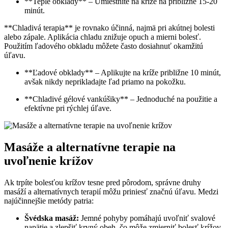
**Teplé obklady** – Umiestnite na kríže na približne 15-20
minút.
**Chladivá terapia** je rovnako účinná, najmä pri akútnej bolesti
alebo zápale. Aplikácia chladu znižuje opuch a mierni bolesť.
Použitím ľadového obkladu môžete často dosiahnuť okamžitú
úľavu.
**Ľadové obklady** – Aplikujte na kríže približne 10 minút,
avšak nikdy neprikladajte ľad priamo na pokožku.
**Chladivé gélové vankúšiky** – Jednoduché na použitie a
efektívne pri rýchlej úľave.
Masáže a alternatívne terapie na
uvoľnenie krížov
Ak trpíte bolesťou krížov tesne pred pôrodom, správne druhy
masáží a alternatívnych terapií môžu priniesť značnú úľavu. Medzi
najúčinnejšie metódy patria:
Švédska masáž:
Jemné pohyby pomáhajú uvoľniť svalové
napätie a zlepšiť krvný obeh, čo môže zmierniť bolesť krížov.