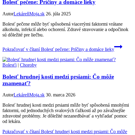
Bolesť pečene: Príčiny a domáce lieky
Autor
LekáreňMoja.sk
26. júla 2025
Bolesť pečene môže byť spôsobená viacerými faktormi vrátane
alkoholu, infekcií alebo ochorení. Zdravé stravovanie a odpočinok
sú dôležité pre liečbu.
Pokračovať v čítaní
Bolesť pečene: Príčiny a domáce lieky
Bolesťi
|
Choroby
Bolesť hrudnej kosti medzi prsiami: Čo môže
znamenať?
Autor
LekáreňMoja.sk
30. marca 2026
Bolesť hrudnej kosti medzi prsiami môže byť spôsobená mnohými
faktormi, od jednoduchých svalových ťažkostí až po závažnejšie
zdravotné problémy. Je dôležité nezanedbávať a vyhľadať pomoc
od lekára.
Pokračovať v čítaní
Bolesť hrudnej kosti medzi prsiami: Čo môže