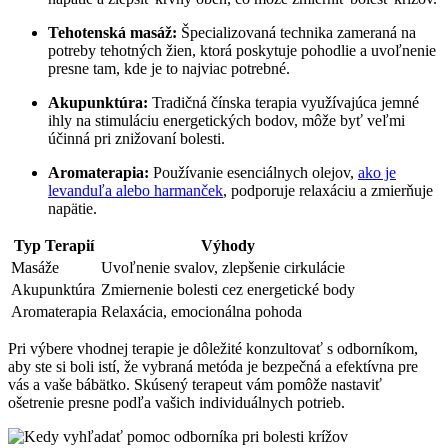
Tehotenská masáž:
Špecializovaná technika zameraná na
potreby tehotných žien, ktorá poskytuje pohodlie a uvoľnenie
presne tam, kde je to najviac potrebné.
Akupunktúra:
Tradičná čínska terapia využívajúca jemné
ihly na stimuláciu energetických bodov, môže byť veľmi
účinná pri znižovaní bolesti.
Aromaterapia:
Používanie esenciálnych olejov,
ako je
levanduľa alebo harmanček
, podporuje relaxáciu a zmierňuje
napätie.
Typ Terapií
Výhody
Masáže
Uvoľnenie svalov, zlepšenie cirkulácie
Akupunktúra
Zmiernenie bolesti cez energetické body
Aromaterapia
Relaxácia, emocionálna pohoda
Pri výbere vhodnej terapie je dôležité konzultovať s odborníkom,
aby ste si boli istí, že vybraná metóda je bezpečná a efektívna pre
vás a vaše bábätko. Skúsený terapeut vám pomôže nastaviť
ošetrenie presne podľa vašich individuálnych potrieb.