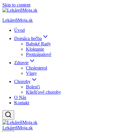
Skip to content
LekáreňMoja.sk
Úvod
Domáca liečba
Babské Rady
Kloktanie
Protizápalové
Zdravie
Cholesterol
Vlasy
Choroby
Bolesťi
Kliešťové choroby
O Nás
Kontakt
LekáreňMoja.sk