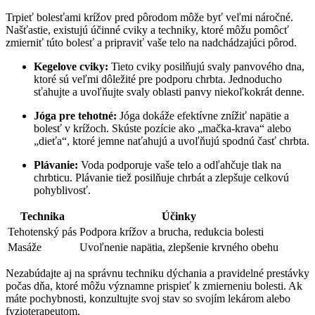
Trpieť bolesťami krížov pred pôrodom môže byť veľmi náročné.
Našťastie, existujú účinné cviky a techniky, ktoré môžu pomôcť
zmierniť túto bolesť a pripraviť vaše telo na nadchádzajúci pôrod.
Kegelove cviky:
Tieto cviky posilňujú svaly panvového dna,
ktoré sú veľmi dôležité pre podporu chrbta. Jednoducho
sťahujte a uvoľňujte svaly oblasti panvy niekoľkokrát denne.
Jóga pre tehotné:
Jóga dokáže efektívne znížiť napätie a
bolesť v krížoch. Skúste pozície ako „mačka-krava“ alebo
„dieťa“, ktoré jemne naťahujú a uvoľňujú spodnú časť chrbta.
Plávanie:
Voda podporuje vaše telo a odľahčuje tlak na
chrbticu. Plávanie tiež posilňuje chrbát a zlepšuje celkovú
pohyblivosť.
Technika
Účinky
Tehotenský pás
Podpora krížov a brucha, redukcia bolesti
Masáže
Uvoľnenie napätia, zlepšenie krvného obehu
Nezabúdajte aj na správnu techniku dýchania a pravidelné prestávky
počas dňa, ktoré môžu významne prispieť k zmierneniu bolesti. Ak
máte pochybnosti, konzultujte svoj stav so svojím lekárom alebo
fyzioterapeutom.