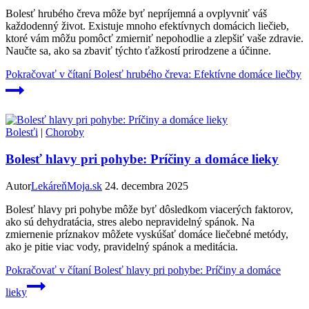
Bolesť hrubého čreva môže byť nepríjemná a ovplyvniť váš
každodenný život. Existuje mnoho efektívnych domácich liečieb,
ktoré vám môžu pomôcť zmierniť nepohodlie a zlepšiť vaše zdravie.
Naučte sa, ako sa zbaviť týchto ťažkostí prirodzene a účinne.
Pokračovať v čítaní
Bolesť hrubého čreva: Efektívne domáce liečby
Bolesťi
|
Choroby
Bolesť hlavy pri pohybe: Príčiny a domáce lieky
Autor
LekáreňMoja.sk
24. decembra 2025
Bolesť hlavy pri pohybe môže byť dôsledkom viacerých faktorov,
ako sú dehydratácia, stres alebo nepravidelný spánok. Na
zmiernenie príznakov môžete vyskúšať domáce liečebné metódy,
ako je pitie viac vody, pravidelný spánok a meditácia.
Pokračovať v čítaní
Bolesť hlavy pri pohybe: Príčiny a domáce
lieky