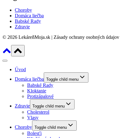
Choroby
Domáca liečba
Babské Rady
Zdravie
© 2026 LekáreňMoja.sk | Zásady ochrany osobných údajov
Úvod
Domáca liečba
Toggle child menu
Babské Rady
Kloktanie
Protizápalové
Zdravie
Toggle child menu
Cholesterol
Vlasy
Choroby
Toggle child menu
Bolesťi