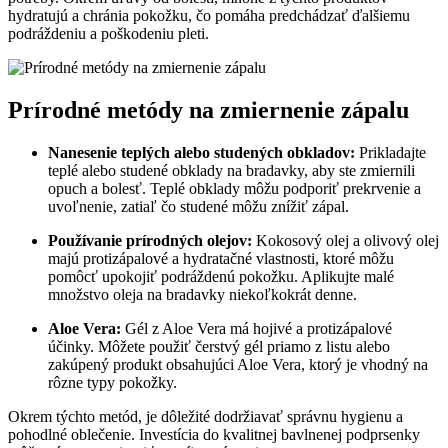
hydratujú a chránia pokožku, čo pomáha predchádzať ďalšiemu
podráždeniu a poškodeniu pleti.
Prírodné metódy na zmiernenie zápalu
Nanesenie teplých alebo studených obkladov:
Prikladajte
teplé alebo studené obklady na bradavky, aby ste zmiernili
opuch a bolesť. Teplé obklady môžu podporiť prekrvenie a
uvoľnenie, zatiaľ čo studené môžu znížiť zápal.
Používanie prírodných olejov:
Kokosový olej a olivový olej
majú protizápalové a hydratačné vlastnosti, ktoré môžu
pomôcť upokojiť podráždenú pokožku. Aplikujte malé
množstvo oleja na bradavky niekoľkokrát denne.
Aloe Vera:
Gél z Aloe Vera má hojivé a protizápalové
účinky. Môžete použiť čerstvý gél priamo z listu alebo
zakúpený produkt obsahujúci Aloe Vera, ktorý je vhodný na
rôzne typy pokožky.
Okrem týchto metód, je dôležité dodržiavať správnu hygienu a
pohodlné oblečenie. Investícia do kvalitnej bavlnenej podprsenky