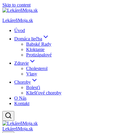
Skip to content
LekáreňMoja.sk
Úvod
Domáca liečba
Babské Rady
Kloktanie
Protizápalové
Zdravie
Cholesterol
Vlasy
Choroby
Bolesťi
Kliešťové choroby
O Nás
Kontakt
LekáreňMoja.sk