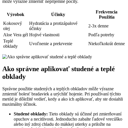
môže výrazne zmierniť nepríjemné pocity.
Frekvencia
Výrobok
Účinky
Použitia
Kokosový
Hydratácia a protizápalové
2-3x denne
olej
účinky
Aloe Vera gél
Hojivé vlastnosti
Podľa potreby
Teplé
Uvoľnenie a prekrvenie
Niekoľkokrát denne
obklady
Ako správne aplikovať studené a teplé
obklady
Správne použitie studených a teplých obkladov môže výrazne
zmierniť bolesť bradaviek a urýchliť hojenie. Pri používaní týchto
metód je dôležité vedieť, kedy a ako ich aplikovať, aby ste dosiahli
maximálny účinok.
Studené obklady:
Tieto obklady sú účinné pri zmierňovaní
opuchov a necitlivosti. Jednoducho zabalte ľadové vrecúško
alebo iný zdroj chladu do mäkkej utierky a priložte na