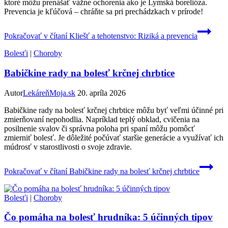
ktoré môžu prenášať vážne ochorenia ako je Lymská borelióza.
Prevencia je kľúčová – chráňte sa pri prechádzkach v prírode!
Pokračovať v čítaní
Kliešť a tehotenstvo: Riziká a prevencia
Bolesťi
|
Choroby
Babičkine rady na bolesť krčnej chrbtice
Autor
LekáreňMoja.sk
20. apríla 2026
Babičkine rady na bolesť krčnej chrbtice môžu byť veľmi účinné pri
zmierňovaní nepohodlia. Napríklad teplý obklad, cvičenia na
posilnenie svalov či správna poloha pri spaní môžu pomôcť
zmierniť bolesť. Je dôležité počúvať staršie generácie a využívať ich
múdrosť v starostlivosti o svoje zdravie.
Pokračovať v čítaní
Babičkine rady na bolesť krčnej chrbtice
Bolesťi
|
Choroby
Čo pomáha na bolesť hrudníka: 5 účinných tipov