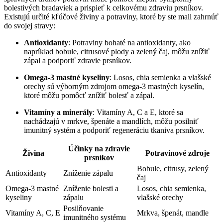
bolestivých bradaviek a prispieť k celkovému zdraviu prsníkov.
Existujú určité kľúčové živiny a potraviny, ktoré by ste mali zahrnúť
do svojej stravy:
Antioxidanty
: Potraviny bohaté na antioxidanty, ako
napríklad bobule, citrusové plody a zelený čaj, môžu znížiť
zápal a podporiť zdravie prsníkov.
Omega-3 mastné kyseliny
: Losos, chia semienka a vlašské
orechy sú výborným zdrojom omega-3 mastných kyselín,
ktoré môžu pomôcť znížiť bolesť a zápal.
Vitamíny a minerály
: Vitamíny A, C a E, ktoré sa
nachádzajú v mrkve, špenáte a mandlích, môžu posilniť
imunitný systém a podporiť regeneráciu tkaniva prsníkov.
Účinky na zdravie
Živina
Potravinové zdroje
prsníkov
Bobule, citrusy, zelený
Antioxidanty
Zníženie zápalu
čaj
Omega-3 mastné
Zníženie bolesti a
Losos, chia semienka,
kyseliny
zápalu
vlašské orechy
Posilňovanie
Vitamíny A, C, E
Mrkva, špenát, mandle
imunitného systému