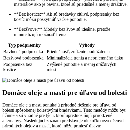
materiálov ako je bavlna, ktoré sú priedušné a menej dráždivé.
**Bez kostice:** Ak sú bradavky citlivé, podprsenky bez
kostíc môžu poskytnúť väčšie pohodlie.
**Bezšvové:** Modely bez švov sú ideálne, pretože
minimalizujú možnosť trenia.
Typ podprsenky
Výhody
Bavlnená podprsenka
Priedušnosť, zníženie podráždenia
Bezšvová podprsenka
Minimalizácia trenia a nepríjemného tlaku
Podprsenka bez
Zvýšené pohodlie a menej dráždivých
kostice
miest
Domáce oleje a masti pre úľavu od bolesti
Domáce oleje a masti ponúkajú prírodné riešenie pre úľavu od
bolesti spôsobenej bolestivými bradavkami. Tieto metódy môžu byť
účinné a sú vhodné pre tých, ktorí uprednostňujú prirodzené
alternatívy. Nasledujúci zoznam predstavuje niekoľko osvedčených
prírodných olejov a masťí, ktoré môžu priniesť úľavu: