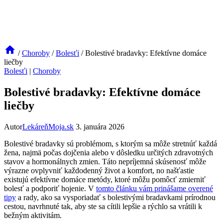
/
Choroby
/
Bolesťi
/
Bolestivé bradavky: Efektívne domáce
liečby
Bolesťi
|
Choroby
Bolestivé bradavky: Efektívne domáce
liečby
Autor
LekáreňMoja.sk
3. januára 2026
Bolestivé bradavky sú problémom, s ktorým sa môže stretnúť každá
žena, najmä počas dojčenia alebo v dôsledku určitých zdravotných
stavov a hormonálnych zmien. Táto nepríjemná skúsenosť môže
výrazne ovplyvniť každodenný život a komfort, no našťastie
existujú efektívne domáce metódy, ktoré môžu pomôcť zmierniť
bolesť a podporiť hojenie. V
tomto článku vám prinášame overené
tipy
a rady, ako sa vysporiadať s bolestivými bradavkami prírodnou
cestou, navrhnuté tak, aby ste sa cítili lepšie a rýchlo sa vrátili k
bežným aktivitám.