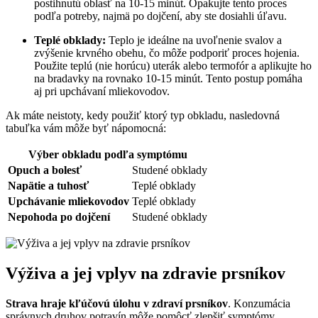
postihnutú oblasť na 10-15 minút. Opakujte tento proces
podľa potreby, najmä po dojčení, aby ste dosiahli úľavu.
Teplé obklady:
Teplo je ideálne na uvoľnenie svalov a
zvýšenie krvného obehu, čo môže podporiť proces hojenia.
Použite teplú (nie horúcu) uterák alebo termofór a aplikujte ho
na bradavky na rovnako 10-15 minút. Tento postup pomáha
aj pri upchávaní mliekovodov.
Ak máte neistoty, kedy použiť ktorý typ obkladu, nasledovná
tabuľka vám môže byť nápomocná:
Výber obkladu podľa symptómu
Opuch a bolesť
Studené obklady
Napätie a tuhosť
Teplé obklady
Upchávanie mliekovodov
Teplé obklady
Nepohoda po dojčení
Studené obklady
Výživa a jej vplyv na zdravie prsníkov
Strava hraje kľúčovú úlohu v zdraví prsníkov
. Konzumácia
správnych druhov potravín môže pomôcť zlepšiť symptómy