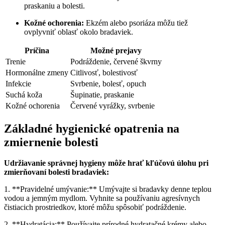
praskaniu a bolesti.
Kožné ochorenia:
Ekzém alebo psoriáza môžu tiež
ovplyvniť oblasť okolo bradaviek.
Príčina
Možné prejavy
Trenie
Podráždenie, červené škvrny
Hormonálne zmeny
Citlivosť, bolestivosť
Infekcie
Svrbenie, bolesť, opuch
Suchá koža
Šupinatie, praskanie
Kožné ochorenia
Červené vyrážky, svrbenie
Základné hygienické opatrenia na
zmiernenie bolesti
Udržiavanie správnej hygieny môže hrať kľúčovú úlohu pri
zmierňovaní bolesti bradaviek:
1. **Pravidelné umývanie:** Umývajte si bradavky denne teplou
vodou a jemným mydlom. Vyhnite sa používaniu agresívnych
čistiacich prostriedkov, ktoré môžu spôsobiť podráždenie.
2. **Hydratácia:** Používajte prírodné hydratačné krémy alebo