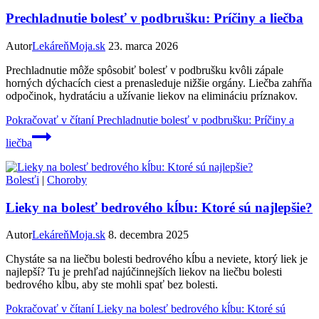
Prechladnutie bolesť v podbrušku: Príčiny a liečba
Autor
LekáreňMoja.sk
23. marca 2026
Prechladnutie môže spôsobiť bolesť v podbrušku kvôli zápale
horných dýchacích ciest a prenasleduje nižšie orgány. Liečba zahŕňa
odpočinok, hydratáciu a užívanie liekov na elimináciu príznakov.
Pokračovať v čítaní
Prechladnutie bolesť v podbrušku: Príčiny a
liečba
Bolesťi
|
Choroby
Lieky na bolesť bedrového kĺbu: Ktoré sú najlepšie?
Autor
LekáreňMoja.sk
8. decembra 2025
Chystáte sa na liečbu bolesti bedrového kĺbu a neviete, ktorý liek je
najlepší? Tu je prehľad najúčinnejších liekov na liečbu bolesti
bedrového kĺbu, aby ste mohli spať bez bolesti.
Pokračovať v čítaní
Lieky na bolesť bedrového kĺbu: Ktoré sú