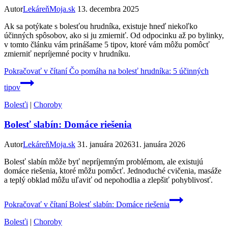
Autor
LekáreňMoja.sk
13. decembra 2025
Ak sa potýkate s bolesťou hrudníka, existuje hneď niekoľko
účinných spôsobov, ako si ju zmierniť. Od odpocinku až po bylinky,
v tomto článku vám prinášame 5 tipov, ktoré vám môžu pomôcť
zmierniť nepríjemné pocity v hrudníku.
Pokračovať v čítaní
Čo pomáha na bolesť hrudníka: 5 účinných
tipov
Bolesťi
|
Choroby
Bolesť slabín: Domáce riešenia
Autor
LekáreňMoja.sk
31. januára 2026
31. januára 2026
Bolesť slabín môže byť nepríjemným problémom, ale existujú
domáce riešenia, ktoré môžu pomôcť. Jednoduché cvičenia, masáže
a teplý obklad môžu uľaviť od nepohodlia a zlepšiť pohyblivosť.
Pokračovať v čítaní
Bolesť slabín: Domáce riešenia
Bolesťi
|
Choroby