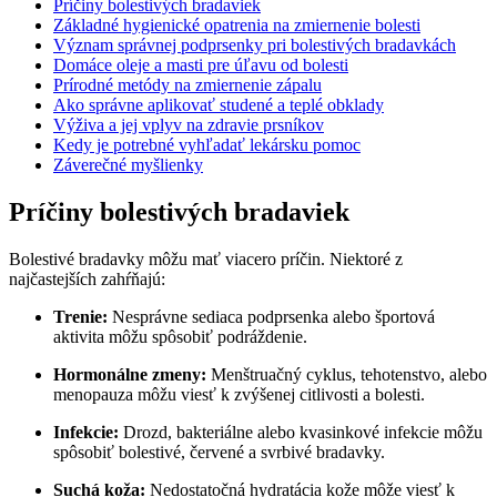
Príčiny bolestivých bradaviek
Základné hygienické opatrenia na zmiernenie bolesti
Význam správnej podprsenky pri bolestivých bradavkách
Domáce oleje a masti pre úľavu od bolesti
Prírodné metódy na zmiernenie zápalu
Ako správne aplikovať studené a teplé obklady
Výživa a jej vplyv na zdravie prsníkov
Kedy je potrebné vyhľadať lekársku pomoc
Záverečné myšlienky
Príčiny bolestivých bradaviek
Bolestivé bradavky môžu mať viacero príčin. Niektoré z
najčastejších zahŕňajú:
Trenie:
Nesprávne sediaca podprsenka alebo športová
aktivita môžu spôsobiť podráždenie.
Hormonálne zmeny:
Menštruačný cyklus, tehotenstvo, alebo
menopauza môžu viesť k zvýšenej citlivosti a bolesti.
Infekcie:
Drozd, bakteriálne alebo kvasinkové infekcie môžu
spôsobiť bolestivé, červené a svrbivé bradavky.
Suchá koža:
Nedostatočná hydratácia kože môže viesť k