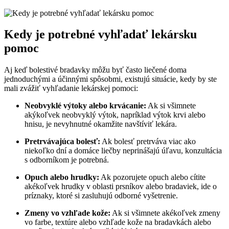
Kedy je potrebné vyhľadať lekársku
pomoc
Aj keď bolestivé bradavky môžu byť často liečené doma
jednoduchými a účinnými spôsobmi, existujú situácie, kedy by ste
mali zvážiť vyhľadanie lekárskej pomoci:
Neobvyklé výtoky alebo krvácanie:
Ak si všimnete
akýkoľvek neobvyklý výtok, napríklad výtok krvi alebo
hnisu, je nevyhnutné okamžite navštíviť lekára.
Pretrvávajúca bolesť:
Ak bolesť pretrváva viac ako
niekoľko dní a domáce liečby neprinášajú úľavu, konzultácia
s odborníkom je potrebná.
Opuch alebo hrudky:
Ak pozorujete opuch alebo cítite
akékoľvek hrudky v oblasti prsníkov alebo bradaviek, ide o
príznaky, ktoré si zasluhujú odborné vyšetrenie.
Zmeny vo vzhľade kože:
Ak si všimnete akékoľvek zmeny
vo farbe, textúre alebo vzhľade kože na bradavkách alebo