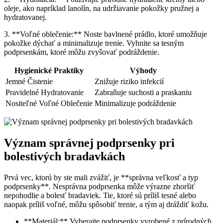
oleje, ako napríklad lanolín, na udržiavanie pokožky pružnej a
hydratovanej.
3. **Voľné oblečenie:** Noste bavlnené prádlo, ktoré umožňuje
pokožke dýchať a minimalizuje trenie. Vyhnite sa tesným
podprsenkám, ktoré môžu zvyšovať podráždenie.
Hygienické Praktiky
Výhody
Jemné Čistenie
Znižuje riziko infekcií
Pravidelné Hydratovanie
Zabraňuje suchosti a praskaniu
Nositeľné Voľné Oblečenie
Minimalizuje podráždenie
Význam správnej podprsenky pri
bolestivých bradavkách
Prvá vec, ktorú by ste mali zvážiť, je **správna veľkosť a typ
podprsenky**. Nesprávna podprsenka môže výrazne zhoršiť
nepohodlie a bolesť bradaviek. Tie, ktoré sú príliš tesné alebo
naopak príliš voľné, môžu spôsobiť trenie, a tým aj dráždiť kožu.
**Materiál:** Vyberajte podprsenky vyrobené z prírodných