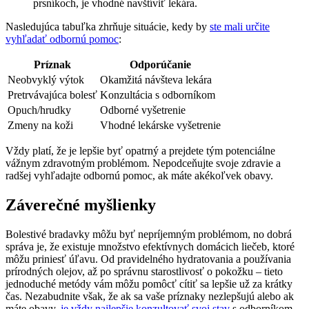
prsníkoch, je vhodné navštíviť lekára.
Nasledujúca tabuľka zhrňuje situácie, kedy by
ste mali určite
vyhľadať odbornú pomoc
:
Príznak
Odporúčanie
Neobvyklý výtok
Okamžitá návšteva lekára
Pretrvávajúca bolesť
Konzultácia s odborníkom
Opuch/hrudky
Odborné vyšetrenie
Zmeny na koži
Vhodné lekárske vyšetrenie
Vždy platí, že je lepšie byť opatrný a prejdete tým potenciálne
vážnym zdravotným problémom. Nepodceňujte svoje zdravie a
radšej vyhľadajte odbornú pomoc, ak máte akékoľvek obavy.
Záverečné myšlienky
Bolestivé bradavky môžu byť nepríjemným problémom, no dobrá
správa je, že existuje množstvo efektívnych domácich liečeb, ktoré
môžu priniesť úľavu. Od pravidelného hydratovania a používania
prírodných olejov, až po správnu starostlivosť o pokožku – tieto
jednoduché metódy vám môžu pomôcť cítiť sa lepšie už za krátky
čas. Nezabudnite však, že ak sa vaše príznaky nezlepšujú alebo ak
máte obavy,
je vždy najlepšie konzultovať svoj stav
s odborníkom.