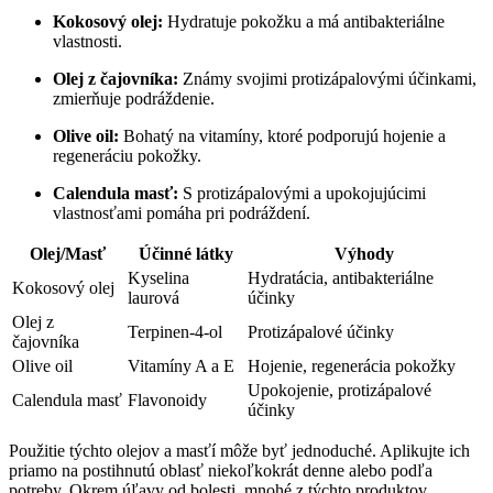
Kokosový olej:
Hydratuje pokožku a má antibakteriálne
vlastnosti.
Olej z čajovníka:
Známy svojimi protizápalovými účinkami,
zmierňuje podráždenie.
Olive oil:
Bohatý na vitamíny, ktoré podporujú hojenie a
regeneráciu pokožky.
Calendula masť:
S protizápalovými a upokojujúcimi
vlastnosťami pomáha pri podráždení.
Olej/Masť
Účinné látky
Výhody
Kyselina
Hydratácia, antibakteriálne
Kokosový olej
laurová
účinky
Olej z
Terpinen-4-ol
Protizápalové účinky
čajovníka
Olive oil
Vitamíny A a E
Hojenie, regenerácia pokožky
Upokojenie, protizápalové
Calendula masť
Flavonoidy
účinky
Použitie týchto olejov a masťí môže byť jednoduché. Aplikujte ich
priamo na postihnutú oblasť niekoľkokrát denne alebo podľa
potreby. Okrem úľavy od bolesti, mnohé z týchto produktov