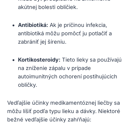
akútnej bolesti obličiek.
Antibiotiká:
Ak je príčinou infekcia,
antibiotiká môžu pomôcť ju potlačiť a
zabrániť jej šíreniu.
Kortikosteroidy:
Tieto lieky sa používajú
na zníženie zápalu v prípade
autoimunitných ochorení postihujúcich
obličky.
Vedľajšie účinky medikamentóznej liečby sa
môžu líšiť podľa typu lieku a dávky. Niektoré
bežné vedľajšie účinky zahŕňajú: