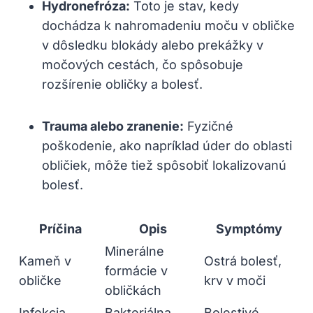
Hydronefróza:
Toto je stav, kedy
dochádza k nahromadeniu moču v obličke
v dôsledku blokády alebo prekážky v
močových cestách, čo spôsobuje
rozšírenie obličky a bolesť.
Trauma alebo zranenie:
Fyzičné
poškodenie, ako napríklad úder do oblasti
obličiek, môže tiež spôsobiť lokalizovanú
bolesť.
Príčina
Opis
Symptómy
Minerálne
Kameň v
Ostrá bolesť,
formácie v
obličke
krv v moči
obličkách
Infekcia
Bakteriálna
Bolestivé