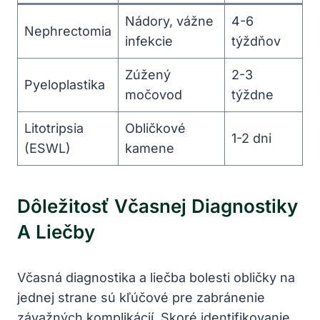
Nádory, vážne
4-6
Nephrectomia
infekcie
týždňov
Zúžený
2-3
Pyeloplastika
močovod
týždne
Litotripsia
Obličkové
1-2 dni
(ESWL)
kamene
Dôležitosť Včasnej Diagnostiky
A Liečby
Včasná diagnostika a liečba bolesti obličky na
jednej strane sú kľúčové pre zabránenie
závažných komplikácií. Skoré identifikovanie