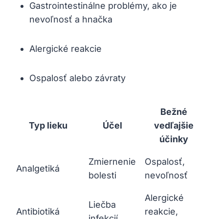
Gastrointestinálne problémy, ako je
nevoľnosť a hnačka
Alergické reakcie
Ospalosť alebo závraty
Bežné
Typ lieku
Účel
vedľajšie
účinky
Zmiernenie
Ospalosť,
Analgetiká
bolesti
nevoľnosť
Alergické
Liečba
Antibiotiká
reakcie,
infekcií