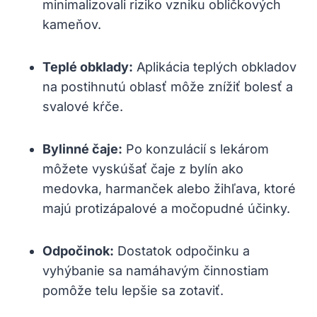
minimalizovali riziko vzniku obličkových
kameňov.
Teplé obklady:
Aplikácia teplých obkladov
na postihnutú oblasť môže znížiť bolesť a
svalové kŕče.
Bylinné čaje:
Po konzulácií s lekárom
môžete vyskúšať čaje z bylín ako
medovka, harmanček alebo žihľava, ktoré
majú protizápalové a močopudné účinky.
Odpočinok:
Dostatok odpočinku a
vyhýbanie sa namáhavým činnostiam
pomôže telu lepšie sa zotaviť.