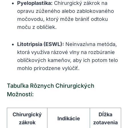
Pyeloplastika:
Chirurgický zákrok na
opravu zúženého alebo zablokovaného
močovodu, ktorý môže brániť odtoku
moču z obličiek.
Litotripsia (ESWL):
Neinvazívna metóda,
ktorá využíva rázové vlny na rozbúranie
obličkových kameňov, aby ich potom telo
mohlo prirodzene vylúčiť.
Tabuľka Rôznych Chirurgických
Možností:
Chirurgický
Dĺžka
Indikácie
zákrok
zotavenia