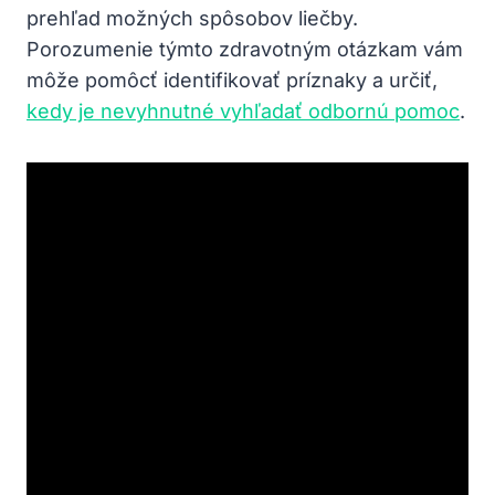
prehľad možných spôsobov liečby.
Porozumenie týmto zdravotným otázkam vám
môže pomôcť identifikovať príznaky a určiť,
kedy je nevyhnutné vyhľadať odbornú pomoc
.