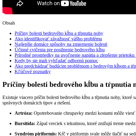
Obsah
Príčiny bolesti bedrového kĺbu a tŕpnutia nohy
Ako identifikovať závažnosť vášho problému
Najlepšie domáce spôsoby na zmiernenie bolesti
Účinné cvičenia pre posilnenie bedrového kĺbu
Prírodné prostriedky na uvoľnenie napätia a zlepšenie prietoku 
Kedy by ste mali vyhľadať odbornú pomoc
Ako predchádzať budúcim problémom s bedrovým kĺbom a tŕ
Kľúčové poznatky
Príčiny bolesti bedrového kĺbu a tŕpnutia 
Existuje viacero príčin bolesti bedrového kĺbu a tŕpnutia nohy, kt
správnych domácich tipov a riešení.
Artróza:
Opotrebovanie chrupavky medzi kostami môže viesť k 
Bursitída:
Zápal vreciek s tekutinou, ktoré znižujú trenie medz
Syndróm piriformis:
Kŕč v piriformis svale môže tlačiť na sed