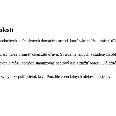
lesti
jednoduchých a efektívnych domácich metód, ktoré vám môžu priniesť ú
lasť môže priniesť okamžitú úľavu. Striedanie teplých a studených ob
ania môžu pomôcť stabilizovať bedrový kĺb a znížiť bolesť. Dôležité 
aly a zlepšiť prietok krvi. Použitie esenciálnych olejov, ako je leva