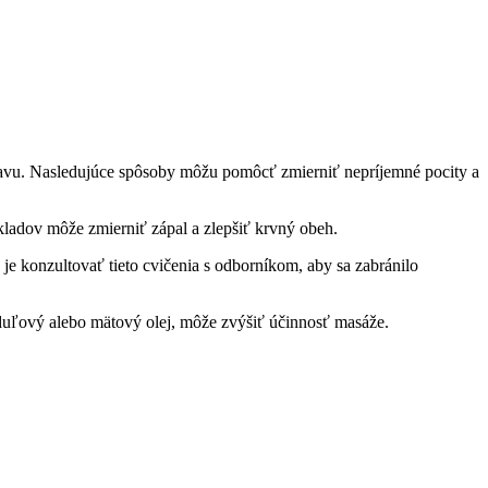
ľavu. Nasledujúce spôsoby môžu pomôcť zmierniť nepríjemné pocity a
kladov môže zmierniť zápal a zlepšiť krvný obeh.
je konzultovať tieto cvičenia s odborníkom, aby sa zabránilo
nduľový alebo mätový olej, môže zvýšiť účinnosť masáže.