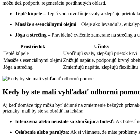
môžu tiež podporiť regeneráciu postihnutých oblastí.
Teplé kúpele
– Teplá voda uvoľňuje svaly a zlepšuje prietok k
Masáže s esenciálnymi olejmi
– Oleje ako levanduľa, eukalyp
Jóga a strečing
– Pravidelné cvičenie zamerané na strečing a uv
Prostriedok
Účinky
Teplé kúpele
Uvoľňujú svaly, zlepšujú prietok krvi
Masáže s esenciálnymi olejmi
Znižujú napätie, podporujú krvný obe
Jóga a strečing
Zmierňujú napätie, zlepšujú flexibilitu
Kedy by ste mali vyhľadať odbornú pomo
Aj keď domáce tipy môžu byť účinné na zmiernenie bežných príznakov
príznaky, mali by ste sa obrátiť na lekára:
Intenzívna alebo neustále sa zhoršujúca bolesť:
Ak bolesť ne
Oslabenie alebo paralýza:
Ak si všimnete, že máte problémy 