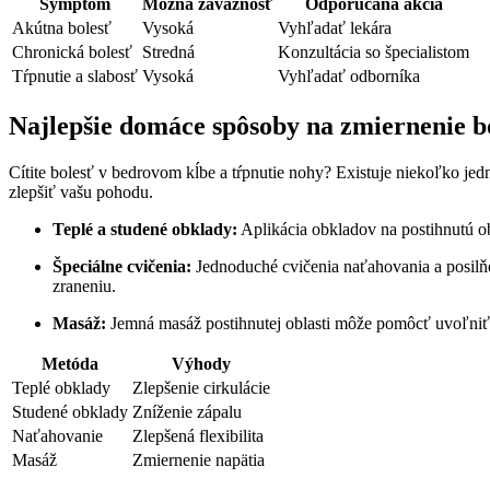
Symptóm
Možná závažnosť
Odporúčaná akcia
Akútna bolesť
Vysoká
Vyhľadať lekára
Chronická bolesť
Stredná
Konzultácia so špecialistom
Tŕpnutie a slabosť
Vysoká
Vyhľadať odborníka
Najlepšie domáce spôsoby na zmiernenie bo
Cítite bolesť v bedrovom kĺbe a tŕpnutie nohy? Existuje niekoľko 
zlepšiť vašu pohodu.
Teplé a studené obklady:
Aplikácia obkladov na postihnutú ob
Špeciálne cvičenia:
Jednoduché cvičenia naťahovania a posilňov
zraneniu.
Masáž:
Jemná masáž postihnutej oblasti môže pomôcť uvoľniť sv
Metóda
Výhody
Teplé obklady
Zlepšenie cirkulácie
Studené obklady
Zníženie zápalu
Naťahovanie
Zlepšená flexibilita
Masáž
Zmiernenie napätia