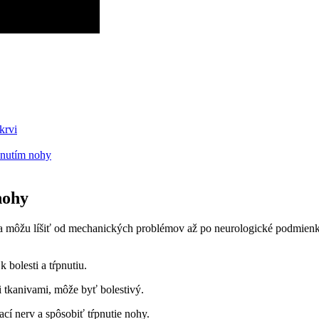
krvi
pnutím nohy
nohy
oré sa môžu líšiť od mechanických problémov až po neurologické podmi
bolesti a tŕpnutiu.
i tkanivami, môže byť bolestivý.
ací nerv a spôsobiť tŕpnutie nohy.