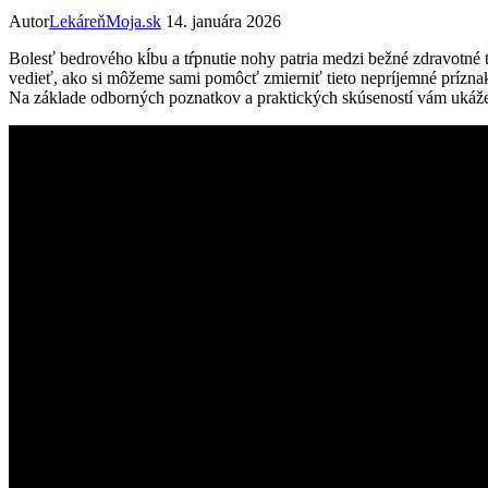
Autor
LekáreňMoja.sk
14. januára 2026
Bolesť bedrového kĺbu a tŕpnutie nohy patria medzi bežné zdravotné 
vedieť, ako si môžeme sami pomôcť zmierniť tieto nepríjemné prízn
Na základe odborných poznatkov a praktických skúseností vám ukážeme