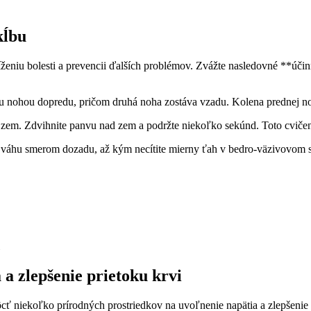
kĺbu
eniu bolesti a prevencii ďalších problémov. Zvážte nasledovné **účin
 nohou dopredu, pričom druhá noha zostáva vzadu. Kolena prednej nohy o
a zem. Zdvihnite panvu nad zem a podržte niekoľko sekúnd. Toto cvičeni
te váhu smerom dozadu, až kým necítite mierny ťah v bedro-väzivovom 
 a zlepšenie prietoku krvi
niekoľko prírodných prostriedkov na uvoľnenie napätia a zlepšenie pri