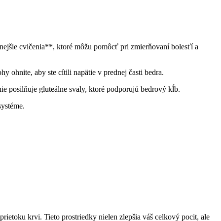
nejšie cvičenia**, ktoré môžu pomôcť pri zmierňovaní bolesťí a
hnite, aby ste cítili napätie v prednej časti bedra.
e posilňuje gluteálne svaly, ktoré podporujú bedrový kĺb.
systéme.
etoku krvi. Tieto prostriedky nielen zlepšia váš celkový pocit, ale