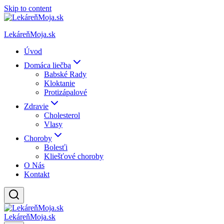
Skip to content
LekáreňMoja.sk
Úvod
Domáca liečba
Babské Rady
Kloktanie
Protizápalové
Zdravie
Cholesterol
Vlasy
Choroby
Bolesťi
Kliešťové choroby
O Nás
Kontakt
LekáreňMoja.sk