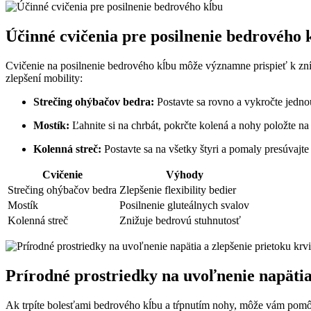
Účinné cvičenia pre posilnenie bedrového 
Cvičenie na posilnenie bedrového kĺbu môže významne prispieť k zníž
zlepšení mobility:
Strečing ohýbačov bedra:
Postavte sa rovno a vykročte jednou
Mostík:
Ľahnite si na chrbát, pokrčte kolená a nohy položte n
Kolenná streč:
Postavte sa na všetky štyri a pomaly presúvaj
Cvičenie
Výhody
Strečing ohýbačov bedra
Zlepšenie flexibility bedier
Mostík
Posilnenie gluteálnych svalov
Kolenná streč
Znižuje bedrovú stuhnutosť
Prírodné prostriedky na uvoľnenie napätia
Ak trpíte bolesťami bedrového kĺbu a tŕpnutím nohy, môže vám pomôcť 