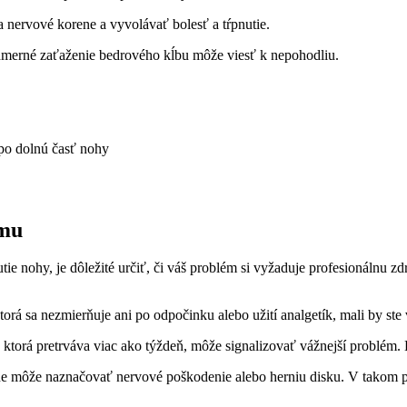
 nervové korene a vyvolávať bolesť a tŕpnutie.
erné zaťaženie bedrového kĺbu môže viesť k nepohodliu.
 po dolnú časť nohy
ému
tie nohy, je dôležité určiť, či váš problém si vyžaduje profesionálnu
torá sa nezmierňuje ani po odpočinku alebo užití analgetík, mali by st
, ktorá pretrváva viac ako týždeň, môže signalizovať vážnejší problém
ine môže naznačovať nervové poškodenie alebo herniu disku. V takom p