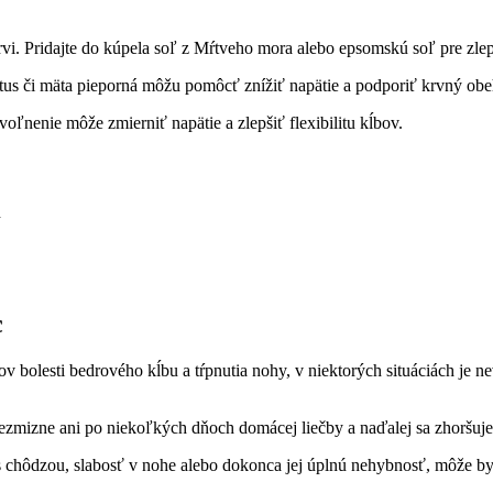
rvi. Pridajte do kúpela soľ z Mŕtveho mora alebo epsomskú soľ pre zlep
tus či mäta pieporná môžu pomôcť znížiť napätie a podporiť krvný obe
oľnenie môže zmierniť napätie a zlepšiť flexibilitu kĺbov.
h
c
 bolesti bedrového kĺbu a tŕpnutia nohy, v niektorých situáciách je
zmizne ani po niekoľkých dňoch domácej liečby a naďalej sa zhoršuje,
s chôdzou, slabosť v nohe alebo dokonca jej úplnú nehybnosť, môže b