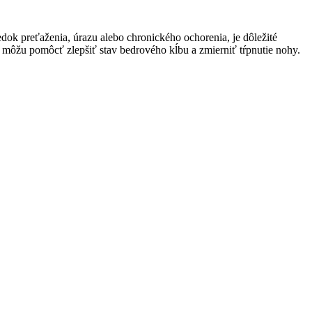
ledok preťaženia, úrazu alebo chronického ochorenia, je dôležité
môžu pomôcť zlepšiť stav bedrového kĺbu a zmierniť tŕpnutie nohy.