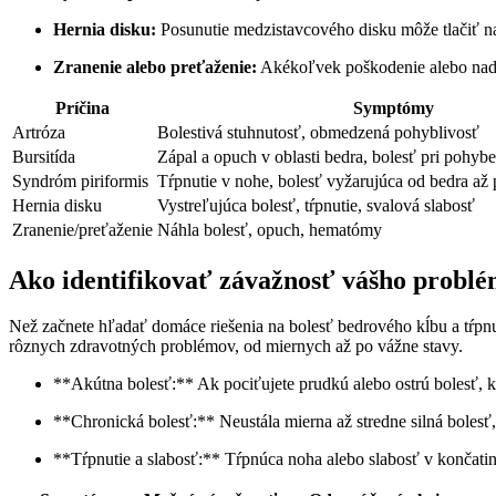
Hernia disku:
Posunutie medzistavcového disku môže tlačiť na
Zranenie alebo preťaženie:
Akékoľvek poškodenie alebo nadm
Príčina
Symptómy
Artróza
Bolestivá stuhnutosť, obmedzená pohyblivosť
Bursitída
Zápal a opuch v oblasti bedra, bolesť pri pohybe
Syndróm piriformis
Tŕpnutie v nohe, bolesť vyžarujúca od bedra až
Hernia disku
Vystreľujúca bolesť, tŕpnutie, svalová slabosť
Zranenie/preťaženie
Náhla bolesť, opuch, hematómy
Ako identifikovať závažnosť vášho probl
Než začnete hľadať domáce riešenia na bolesť bedrového kĺbu a tŕpnu
rôznych zdravotných problémov, od miernych až po vážne stavy.
**Akútna bolesť:** Ak pociťujete prudkú alebo ostrú bolesť, k
**Chronická bolesť:** Neustála mierna až stredne silná bolesť
**Tŕpnutie a slabosť:** Tŕpnúca noha alebo slabosť v končat