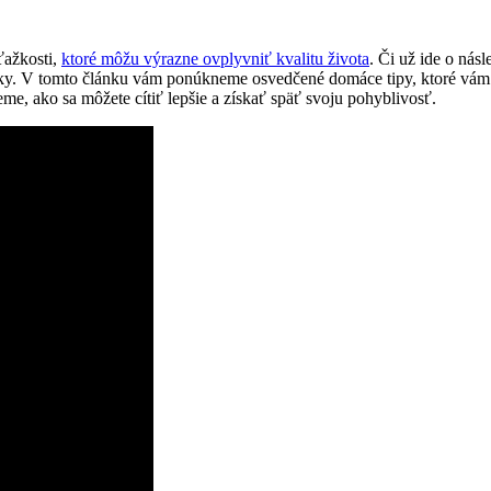
ťažkosti,
ktoré môžu výrazne ovplyvniť kvalitu života
. Či už ide o nás
aky. V tomto článku vám ponúkneme osvedčené domáce tipy, ktoré vám 
, ako sa môžete cítiť lepšie a získať späť svoju pohyblivosť.