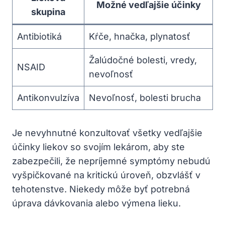
Možné vedľajšie účinky
skupina
Antibiotiká
Kŕče, hnačka, plynatosť
Žalúdočné bolesti, vredy,
NSAID
nevoľnosť
Antikonvulzíva
Nevoľnosť, bolesti brucha
Je nevyhnutné konzultovať všetky vedľajšie
účinky liekov so svojím lekárom, aby ste
zabezpečili, že nepríjemné symptómy nebudú
vyšpičkované na kritickú úroveň, obzvlášť v
tehotenstve. Niekedy môže byť potrebná
úprava dávkovania alebo výmena lieku.