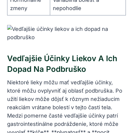
zmeny
nepohodlie
Vedľajšie Účinky Liekov A Ich
Dopad Na Podbruško
Niektoré lieky môžu mať vedľajšie účinky,
ktoré môžu ovplyvniť aj oblasť podbruška. Po
užití liekov môže dôjsť k rôznym nežiaducim
reakciám vrátane bolestí v tejto časti tela.
Medzi pomerne časté vedľajšie účinky patrí
gastrointestinálne podráždenie, ktoré môže
vyvolať **kŕče**, **plynatosť** a **pocit