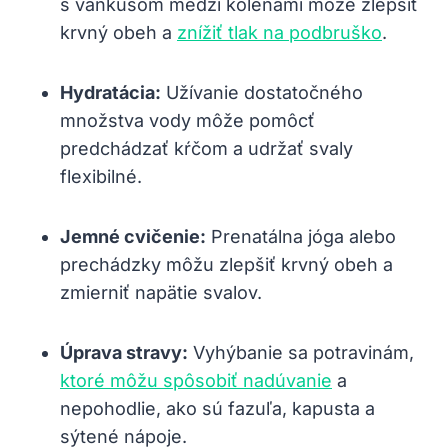
s vankúšom medzi kolenami môže zlepšiť
krvný obeh a
znížiť tlak na podbruško
.
Hydratácia:
Užívanie dostatočného
množstva vody môže pomôcť
predchádzať kŕčom a udržať svaly
flexibilné.
Jemné cvičenie:
Prenatálna jóga alebo
prechádzky môžu zlepšiť krvný obeh a
zmierniť napätie svalov.
Úprava stravy:
Vyhýbanie sa potravinám,
ktoré môžu spôsobiť nadúvanie
a
nepohodlie, ako sú fazuľa, kapusta a
sýtené nápoje.