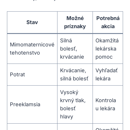
Možné
Potrebná
Stav
príznaky
akcia
Silná
Okamžitá
Mimomaternicové
bolesť,
lekárska
tehotenstvo
krvácanie
pomoc
Krvácanie,
Vyhľadať
Potrat
silná bolesť
lekára
Vysoký
krvný tlak,
Kontrola
Preeklamsia
bolesť
u lekára
hlavy