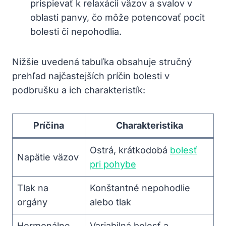
prispievať k relaxácii väzov a svalov v
oblasti panvy, čo môže potencovať pocit
bolesti či nepohodlia.
Nižšie uvedená tabuľka obsahuje stručný
prehľad najčastejších príčin bolesti v
podbrušku a ich charakteristík:
Príčina
Charakteristika
Ostrá, krátkodobá
bolesť
Napätie väzov
pri pohybe
Tlak na
Konštantné nepohodlie
orgány
alebo tlak
Hormonálne
Variabilná bolesť a