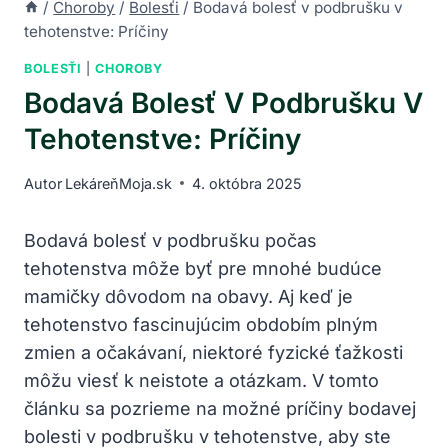
/
Choroby
/
Bolesťi
/
Bodavá bolesť v podbrušku v
tehotenstve: Príčiny
BOLESŤI
|
CHOROBY
Bodavá Bolesť V Podbrušku V
Tehotenstve: Príčiny
Autor
LekáreňMoja.sk
4. októbra 2025
Bodavá bolesť v podbrušku počas
tehotenstva môže byť pre mnohé budúce
mamičky dôvodom na obavy. Aj keď je
tehotenstvo fascinujúcim obdobím plným
zmien a očakávaní, niektoré fyzické ťažkosti
môžu viesť k neistote a otázkam. V tomto
článku sa pozrieme na možné príčiny bodavej
bolesti v podbrušku v tehotenstve, aby ste