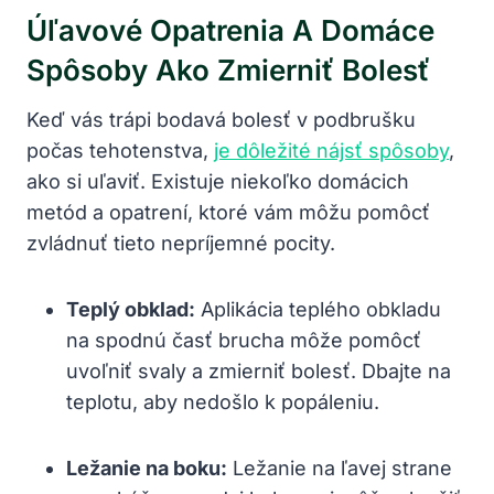
Úľavové Opatrenia A Domáce
Spôsoby Ako Zmierniť Bolesť
Keď vás trápi bodavá bolesť v podbrušku
počas tehotenstva,
je dôležité nájsť spôsoby
,
ako si uľaviť. Existuje niekoľko domácich
metód a opatrení, ktoré vám môžu pomôcť
zvládnuť tieto nepríjemné pocity.
Teplý obklad:
Aplikácia teplého obkladu
na spodnú časť brucha môže pomôcť
uvoľniť svaly a zmierniť bolesť. Dbajte na
teplotu, aby nedošlo k popáleniu.
Ležanie na boku:
Ležanie na ľavej strane