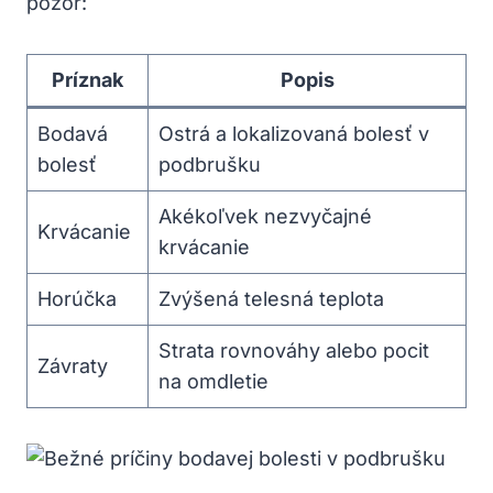
pozor:
Príznak
Popis
Bodavá
Ostrá a lokalizovaná bolesť v
bolesť
podbrušku
Akékoľvek nezvyčajné
Krvácanie
krvácanie
Horúčka
Zvýšená telesná teplota
Strata rovnováhy alebo pocit
Závraty
na omdletie