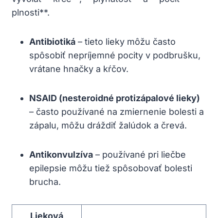
plnosti**.
Antibiotiká
– tieto lieky môžu často
spôsobiť nepríjemné pocity v podbrušku,
vrátane hnačky a kŕčov.
NSAID (nesteroidné protizápalové lieky)
– často používané na zmiernenie bolesti a
zápalu, môžu dráždiť žalúdok a črevá.
Antikonvulzíva
– používané pri liečbe
epilepsie môžu tiež spôsobovať bolesti
brucha.
Lieková