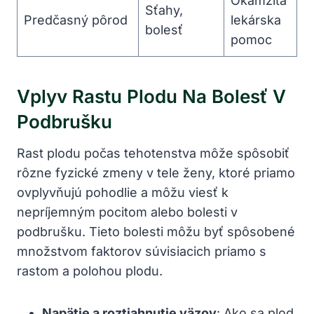
Okamžitá
Sťahy,
Predčasný pôrod
lekárska
bolesť
pomoc
Vplyv Rastu Plodu Na Bolesť V
Podbrušku
Rast plodu počas tehotenstva môže spôsobiť
rôzne fyzické zmeny v tele ženy, ktoré priamo
ovplyvňujú pohodlie a môžu viesť k
nepríjemným pocitom alebo bolesti v
podbrušku. Tieto bolesti môžu byť spôsobené
množstvom faktorov súvisiacich priamo s
rastom a polohou plodu.
Napätie a roztiahnutie väzov
: Ako sa plod