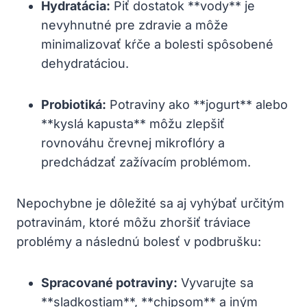
Hydratácia:
Piť dostatok **vody** je
nevyhnutné pre zdravie a môže
minimalizovať kŕče a bolesti spôsobené
dehydratáciou.
Probiotiká:
Potraviny ako **jogurt** alebo
**kyslá kapusta** môžu zlepšiť
rovnováhu črevnej mikroflóry a
predchádzať zažívacím problémom.
Nepochybne je dôležité sa aj vyhýbať určitým
potravinám, ktoré môžu zhoršiť tráviace
problémy a následnú bolesť v podbrušku:
Spracované potraviny:
Vyvarujte sa
**sladkostiam**, **chipsom** a iným