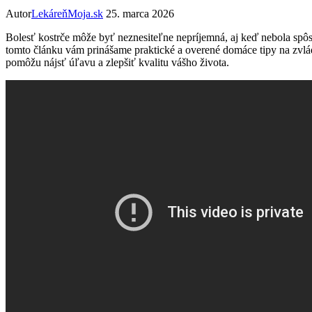
Autor
LekáreňMoja.sk
25. marca 2026
Bolesť kostrče môže byť neznesiteľne nepríjemná, aj keď nebola spô
tomto článku vám prinášame praktické a overené domáce tipy na zvládn
pomôžu nájsť úľavu a zlepšiť kvalitu vášho života.