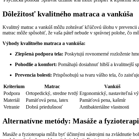
Dôležitosť kvalitného matraca a vankúša
Kvalitný matrac a vankúš môžu zohrávať kľúčovú úlohu v prevencii a zm
matrac môže spôsobiť, že vaša páteř nebude v správnej polohe, čo môž
Výhody kvalitného matraca a vankúša:
Zlepšená podpora tela:
Poskytujú rovnomerné rozloženie hmotn
Pohodlie a komfort:
Pomáhajú dosiahnuť hlbší a kvalitnejší s
Prevencia bolesti:
Prispôsobujú sa tvaru vášho tela, čo zaisťuj
Kriterium
Matrac
Vankúš
Podpora
Ortopedický, stredne tvrdý
Ergonomický, nastaviteľná vý
Materiál
Pamäťová pena, latex
Pamäťová pena, kašmír
Vetranie
Dobrá priedušnosť
Antibakteriálne vlastnosti
Alternatívne metódy: Masáže a fyzioterap
Masáže a fyzioterapia môžu byť účinnými nástrojmi na zvládnutie bol