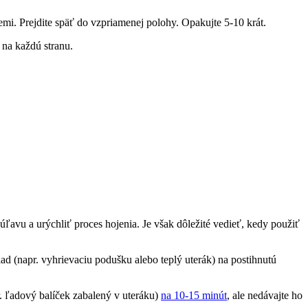
mi. Prejdite späť do vzpriamenej polohy. Opakujte 5-10 krát.
 na každú stranu.
ľavu a urýchliť proces hojenia. Je však dôležité vedieť, kedy použiť
d (napr. vyhrievaciu podušku alebo teplý uterák) na postihnutú
r. ľadový balíček zabalený v uteráku)
na 10-15 minút
, ale nedávajte ho