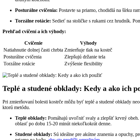
Posturálne cvičenia:
Postavte sa priamo, chodidlá na šírku ra
Torzálne rotácie:
Sedieť na stoličke s rukami cez hrudník. Pom
Prehľad cvičení a ich výhody:
Cvičenie
Výhody
Natiahnutie dolnej časti chrbta
Zmierňuje tlak na kostrč
Posturálne cvičenia
Zlepšujú držanie tela
Torzálne rotácie
Zvýšenie flexibility
Teplé a studené obklady: Kedy a ako ich p
Pri zmierňovaní bolesti kostrče môžu byť teplé a studené obklady neo
ktorú metódu.
Teplé obklady:
Pomáhajú uvoľniť svaly a zlepšiť krvný obeh. S
oblasť po dobu 15-20 minút niekoľkokrát denne.
Studené obklady:
Sú ideálne pre akútne zranenia a opuchy, pre
priamo na kožu,
aby ste predišli omrzlinám
.