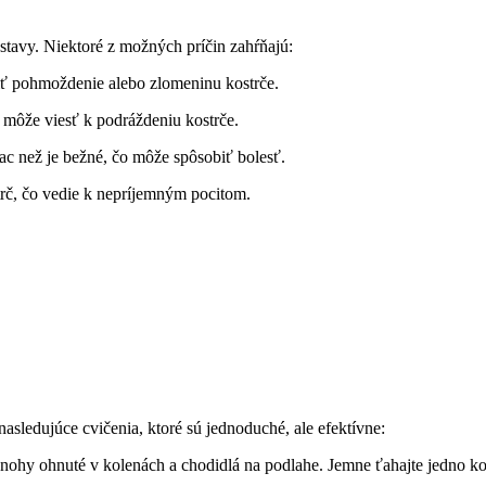
stavy. Niektoré z možných príčin zahŕňajú:
ť pohmoždenie alebo zlomeninu kostrče.
môže viesť k podráždeniu kostrče.
c než je bežné, čo môže spôsobiť bolesť.
rč, čo vedie k nepríjemným pocitom.
asledujúce cvičenia, ktoré sú jednoduché, ale efektívne:
, nohy ohnuté v kolenách a chodidlá na podlahe. Jemne ťahajte jedno ko