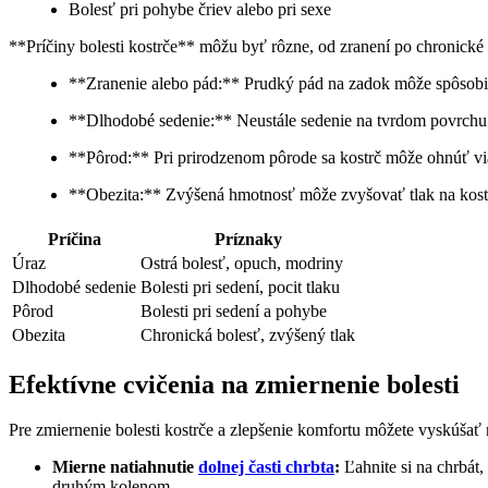
Bolesť pri pohybe čriev alebo pri sexe
**Príčiny bolesti kostrče** môžu byť rôzne, od zranení po chronické 
**Zranenie alebo pád:** Prudký pád na zadok môže spôsobi
**Dlhodobé sedenie:** Neustále sedenie na tvrdom povrchu 
**Pôrod:** Pri prirodzenom pôrode sa kostrč môže ohnúť via
**Obezita:** Zvýšená hmotnosť môže zvyšovať tlak na kost
Príčina
Príznaky
Úraz
Ostrá bolesť, opuch, modriny
Dlhodobé sedenie
Bolesti pri sedení, pocit tlaku
Pôrod
Bolesti pri sedení a pohybe
Obezita
Chronická bolesť, zvýšený tlak
Efektívne cvičenia na zmiernenie bolesti
Pre zmiernenie bolesti kostrče a zlepšenie komfortu môžete vyskúšať n
Mierne natiahnutie
dolnej časti chrbta
:
Ľahnite si na chrbát
druhým kolenom.