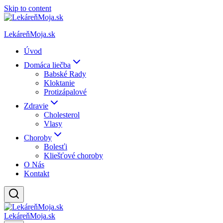
Skip to content
LekáreňMoja.sk
Úvod
Domáca liečba
Babské Rady
Kloktanie
Protizápalové
Zdravie
Cholesterol
Vlasy
Choroby
Bolesťi
Kliešťové choroby
O Nás
Kontakt
LekáreňMoja.sk