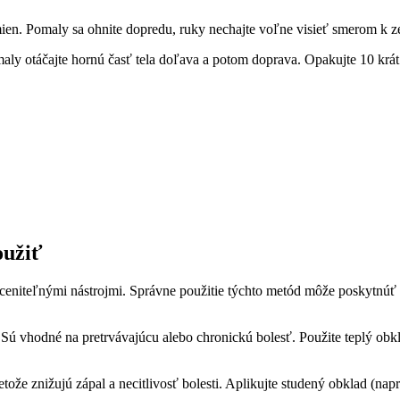
mien. Pomaly sa ohnite dopredu, ruky nechajte voľne visieť smerom k ze
aly otáčajte hornú časť tela doľava a potom doprava. Opakujte 10 krát
oužiť
ceniteľnými nástrojmi. Správne použitie týchto metód môže poskytnúť ú
ú vhodné na pretrvávajúcu alebo chronickú bolesť. Použite teplý obkla
tože znižujú zápal a necitlivosť bolesti. Aplikujte studený obklad (nap