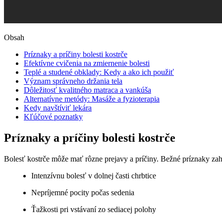
Obsah
Príznaky a príčiny bolesti kostrče
Efektívne cvičenia na zmiernenie bolesti
Teplé a studené obklady: Kedy a ako ich použiť
Význam správneho držania tela
Dôležitosť kvalitného matraca a vankúša
Alternatívne metódy: Masáže a fyzioterapia
Kedy navštíviť lekára
Kľúčové poznatky
Príznaky a príčiny bolesti kostrče
Bolesť kostrče môže mať rôzne prejavy a príčiny. Bežné príznaky zah
Intenzívnu bolesť v dolnej časti chrbtice
Nepríjemné pocity počas sedenia
Ťažkosti pri vstávaní zo sediacej polohy