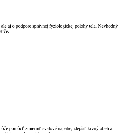
, ale aj o podpore správnej fyziologickej polohy tela. Nevhodný
trče.
môže pomôcť zmierniť svalové napätie, zlepšiť krvný obeh a