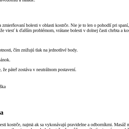
ierňovaní bolesti v oblasti kostrče. Nie je to len o pohodlí pri spaní
e viesť k ďalším problémom, vrátane bolesti v dolnej časti chrbta a kos
osti, čím znižujú tlak na jednotlivé body.
pánok.
e, že páteř zostáva v neutrálnom postavení.
ška
ia
esti kostrče, najmä ak sa vykonávajú pravidelne a odborníkmi. Masáž 