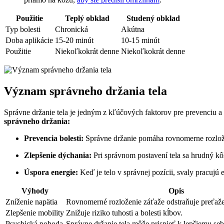
Použitie
Teplý obklad
Studený obklad
Typ bolesti
Chronická
Akútna
Doba aplikácie
15-20 minút
10-15 minút
Použitie
Niekoľkokrát denne
Niekoľkokrát denne
Význam správneho držania tela
Správne držanie tela je jedným z kľúčových faktorov pre prevenciu a 
správneho držania:
Prevencia bolesti:
Správne držanie pomáha rovnomerne rozloži
Zlepšenie dýchania:
Pri správnom postavení tela sa hrudný kô
Úspora energie:
Keď je telo v správnej pozícii, svaly pracujú e
Výhody
Opis
Zníženie napätia
Rovnomerné rozloženie záťaže odstraňuje preťažen
Zlepšenie mobility
Znižuje riziko tuhosti a bolesti kĺbov.
Psychická pohoda
Správne držanie tela môže prispieť k lepšiemu se