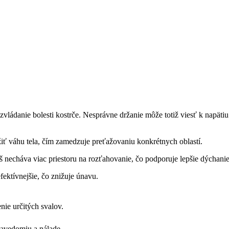
zvládanie bolesti kostrče. Nesprávne držanie môže totiž viesť k napäti
ť váhu tela, čím zamedzuje preťažovaniu konkrétnych oblastí.
š necháva viac priestoru na rozťahovanie, čo podporuje lepšie dýchanie
fektívnejšie, čo znižuje únavu.
ie určitých svalov.
bavedomiu a nálade.