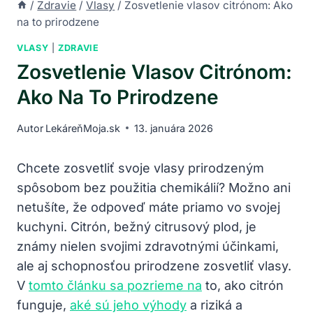
/
Zdravie
/
Vlasy
/
Zosvetlenie vlasov citrónom: Ako
na to prirodzene
VLASY
|
ZDRAVIE
Zosvetlenie Vlasov Citrónom:
Ako Na To Prirodzene
Autor
LekáreňMoja.sk
13. januára 2026
Chcete zosvetliť svoje vlasy prirodzeným
spôsobom bez použitia chemikálií? Možno ani
netušíte, že odpoveď máte priamo vo svojej
kuchyni. Citrón, bežný citrusový plod, je
známy nielen svojimi zdravotnými účinkami,
ale aj schopnosťou prirodzene zosvetliť vlasy.
V
tomto článku sa pozrieme na
to, ako citrón
funguje,
aké sú jeho výhody
a riziká a