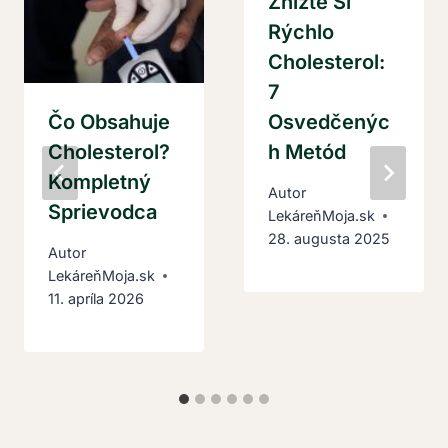
Znížte Si
Rýchlo
Cholesterol:
7
Čo Obsahuje
Osvedčenýc
Cholesterol?
H Metód
Kompletný
Autor
Sprievodca
LekáreňMoja.sk
28. augusta 2025
Autor
LekáreňMoja.sk
11. apríla 2026