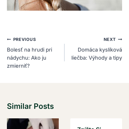
Navigácia
PREVIOUS
NEXT
V
Bolesť na hrudi pri
Domáca kyslíková
nádychu: Ako ju
liečba: Výhody a tipy
Článku
zmierniť?
Similar Posts