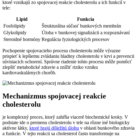
ktoré vznikajú zo spojovacej reakcie cholesterolu a ich funkcií v
tele:
Lipid
Funkcia
Fosfolipidy
Štrukturálna súčasť bunkových membrán
Glykolipidy
Úloha v bunkovej signalizácii a rozpoznávaní
Steroidné hormóny
Regulácia fyziologických procesov
Pochopenie spojovacieho procesu cholesterolu môže výrazne
prispieť k lepšiemu zvládaniu hladiny cholesterolu v krvi a prevencii
súvisiacich ochorení. Správne riadenie tohto procesu môže pomôcť
zlepšiť metabolické zdravie a znížiť riziko vzniku
kardiovaskulárnych chorôb.
Mechanizmus spojovacej reakcie
cholesterolu
je komplexný proces, ktorý zahŕňa viaceré biochemické kroky. V
podstate ide o premenu cholesterolu v tele na rôzne iné biologicky
aktívne látky,
ktoré hrajú dôležitú úlohu
v oblasti bunkového zdravia
a funkcie. V tejto reakcii sa cholesterol často transformuje na