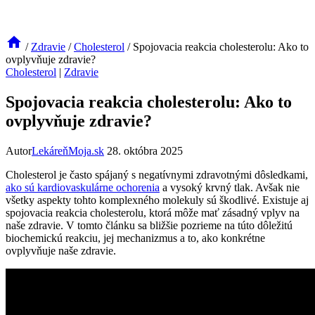
/
Zdravie
/
Cholesterol
/
Spojovacia reakcia cholesterolu: Ako to
ovplyvňuje zdravie?
Cholesterol
|
Zdravie
Spojovacia reakcia cholesterolu: Ako to
ovplyvňuje zdravie?
Autor
LekáreňMoja.sk
28. októbra 2025
Cholesterol je často spájaný s negatívnymi zdravotnými dôsledkami,
ako sú kardiovaskulárne ochorenia
a vysoký krvný tlak. Avšak nie
všetky aspekty tohto komplexného molekuly sú škodlivé. Existuje aj
spojovacia reakcia cholesterolu, ktorá môže mať zásadný vplyv na
naše zdravie. V tomto článku sa bližšie pozrieme na túto dôležitú
biochemickú reakciu, jej mechanizmus a to, ako konkrétne
ovplyvňuje naše zdravie.