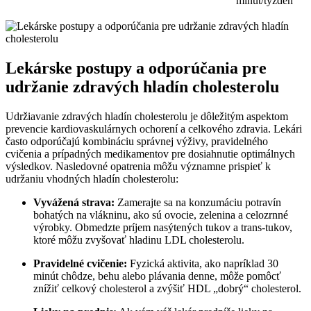
minút/týždeň
Lekárske postupy a odporúčania pre
udržanie zdravých hladín cholesterolu
Udržiavanie zdravých hladín cholesterolu je dôležitým aspektom
prevencie kardiovaskulárnych ochorení a celkového zdravia. Lekári
často odporúčajú kombináciu správnej výživy, pravidelného
cvičenia a prípadných medikamentov pre dosiahnutie optimálnych
výsledkov. Nasledovné opatrenia môžu významne prispieť k
udržaniu vhodných hladín cholesterolu:
Vyvážená strava:
Zamerajte sa na konzumáciu potravín
bohatých na vlákninu, ako sú ovocie, zelenina a celozrnné
výrobky. Obmedzte príjem nasýtených tukov a trans-tukov,
ktoré môžu zvyšovať hladinu LDL cholesterolu.
Pravidelné cvičenie:
Fyzická aktivita, ako napríklad 30
minút chôdze, behu alebo plávania denne, môže pomôcť
znížiť celkový cholesterol a zvýšiť HDL „dobrý“ cholesterol.