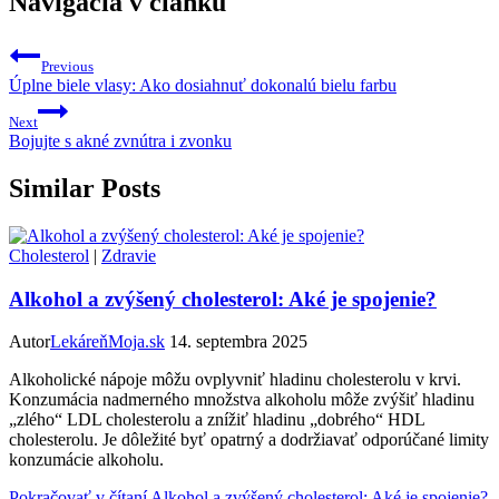
Navigácia v článku
Previous
Úplne biele vlasy: Ako dosiahnuť dokonalú bielu farbu
Next
Bojujte s akné zvnútra i zvonku
Similar Posts
Cholesterol
|
Zdravie
Alkohol a zvýšený cholesterol: Aké je spojenie?
Autor
LekáreňMoja.sk
14. septembra 2025
Alkoholické nápoje môžu ovplyvniť hladinu cholesterolu v krvi.
Konzumácia nadmerného množstva alkoholu môže zvýšiť hladinu
„zlého“ LDL cholesterolu a znížiť hladinu „dobrého“ HDL
cholesterolu. Je dôležité byť opatrný a dodržiavať odporúčané limity
konzumácie alkoholu.
Pokračovať v čítaní
Alkohol a zvýšený cholesterol: Aké je spojenie?