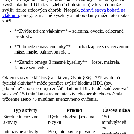
zvýšiť hladinu LDL (tzv. „zlého“ cholesterolu) v krvi, čo môže
zvýšiť riziko srdcových chorôb. Naopak,
zdravá strava bohatá na
vlákninu
, omega-3 mastné kyseliny a antioxidanty môže toto riziko
znížiť.
**Zvýšte príjem vlákniny** – zelenina, ovocie, celozrnné
produkty.
**Obmedzte nasýtené tuky** – nachádzajúce sa v červenom
mäse, masle, palmovom oleji.
**Zaradiť omega-3 mastné kyseliny** – losos, makrela,
ľanové semienka.
Okrem stravy je kľúčový aj aktívny životný štýl. **Pravidelná
fyzická aktivita** môže pomôcť zvýšiť hladinu HDL (tzv.
„dobrého“ cholesterolu) a znížiť hladinu LDL. Je dôležité venovať
sa aspoň 150 minútam stredne intenzívneho aerobného cvičenia
týždenne alebo 75 minútam intenzívneho cvičenia.
Typ aktivity
Príklad
Časová dĺžka
Stredne intenzívne
Rýchla chôdza, jazda na
150
aktivity
bicykli
minút/týždeň
75
Intenzívne aktivity
Beh, intenzívne plávanie