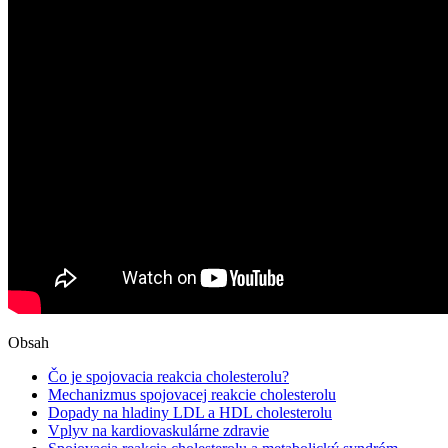
Obsah
Čo je spojovacia reakcia cholesterolu?
Mechanizmus spojovacej reakcie cholesterolu
Dopady na hladiny LDL a HDL cholesterolu
Vplyv na kardiovaskulárne zdravie