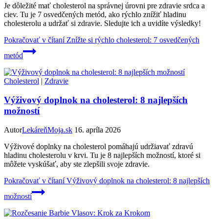
Je dôležité mať cholesterol na správnej úrovni pre zdravie srdca a
ciev. Tu je 7 osvedčených metód, ako rýchlo znížiť hladinu
cholesterolu a udržať si zdravie. Sledujte ich a uvidíte výsledky!
Pokračovať v čítaní
Znížte si rýchlo cholesterol: 7 osvedčených
metód
Cholesterol
|
Zdravie
Výživový doplnok na cholesterol: 8 najlepších
možností
Autor
LekáreňMoja.sk
16. apríla 2026
Výživové doplnky na cholesterol pomáhajú udržiavať zdravú
hladinu cholesterolu v krvi. Tu je 8 najlepších možností, ktoré si
môžete vyskúšať, aby ste zlepšili svoje zdravie.
Pokračovať v čítaní
Výživový doplnok na cholesterol: 8 najlepších
možností