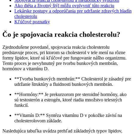
Spojovacia reakcia cholesterolu a metabolický syndróm
Ako diéta a životný štýl môžu ovplyvniť túto reakciu
Lekárske postupy a odporúčania pre udržanie zdravých hladín
cholesterolu
Kľúčové poznatky
Čo je spojovacia reakcia cholesterolu?
Zjednodušene povedané, spojovacia reakcia cholesterolu
predstavuje proces, pri ktorom sa cholesterol v tele mení na rôzne
formy lipidov, ktoré sú kľúčové pre fungovanie nášho organizmu.
Tento proces je nevyhnutný pre tvorbu bunkových membrán,
hormónov a vitamínu D.
**Tvorba bunkových membrán:** Cholesterol je zásadný pre
udržanie štruktúry a fluidnosti bunkových membrán.
**Hormóny:** Je prekurzorom pre steroidné hormóny, ako
sú testosterón a estrogén, ktoré riadia množstvo telesných
funkcií.
**Vitamín D:** Syntéza vitamínu D v pokožke závisí na
cholesterolovom základe.
Nasledujúca tabuľka uvádza prehľad základných typov lipidov,