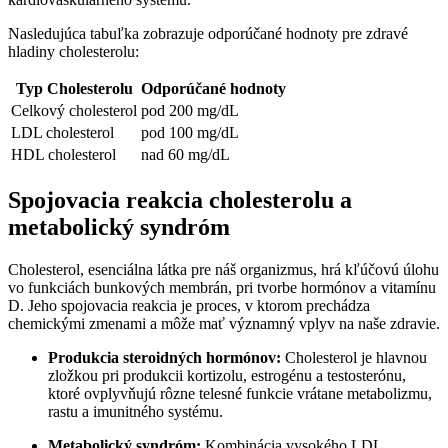
Nasledujúca tabuľka zobrazuje odporúčané hodnoty pre zdravé
hladiny cholesterolu:
Typ Cholesterolu
Odporúčané hodnoty
Celkový cholesterol
pod 200 mg/dL
LDL cholesterol
pod 100 mg/dL
HDL cholesterol
nad 60 mg/dL
Spojovacia reakcia cholesterolu a
metabolický syndróm
Cholesterol, esenciálna látka pre náš organizmus, hrá kľúčovú úlohu
vo funkciách bunkových membrán, pri tvorbe hormónov a vitamínu
D. Jeho spojovacia reakcia je proces, v ktorom prechádza
chemickými zmenami a môže mať významný vplyv na naše zdravie.
Produkcia steroidných hormónov:
Cholesterol je hlavnou
zložkou pri produkcii kortizolu, estrogénu a testosterónu,
ktoré ovplyvňujú rôzne telesné funkcie vrátane metabolizmu,
rastu a imunitného systému.
Metabolický syndróm:
Kombinácia vysokého LDL