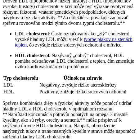
Úroveň LDL (lipoproteínov nízkej hustoty) a HDL (lipoproteínov
vysokej hustoty) cholesterolu v krvi môže byť výrazne ovplyvnená
rôznymi faktormi, vrátane genetických predpokladov, diétnych
návykov a fyzickej aktivity. **Za dôležité sa považuje zachovať
správnu rovnováhu medzi týmito dvoma typmi cholesterolu.**
LDL cholesterol
: Často označovaný ako „zlý“ cholesterol,
vysoké hladiny LDL môžu viesť k
tvorbe plakov na stenách
tepien
, čo zvyšuje riziko srdcových ochorení a mŕtvice.
HDL cholesterol
: Nazývaný „dobrý“ cholesterol, HDL
pomáha odstraňovať LDL cholesterol z tepien, čím zmenšuje
riziko kardiovaskulárnych problémov.
Typ cholesterolu
Účinok na zdravie
LDL
Negatívny, zvyšuje riziko aterosklerózy
HDL
Pozitívny, znižuje riziko srdcových ochorení
Správna kombinácia diéty a fyzickej aktivity môže pomôcť udržať
hladiny LDL a HDL cholesterolu v optimálnom rozsahu.
**Napríklad konzumácia potravín bohatých na omega-3 mastné
kyseliny, ako sú ryby, orechy a semená,** môže prispievať k
zvýšeniu úrovne HDL cholesterolu. Naopak, obmedzenie
nasýtených tukov a trans-mastných kyselín v strave môže napomôcť
zníženiu hladiny LDL cholesterolu.