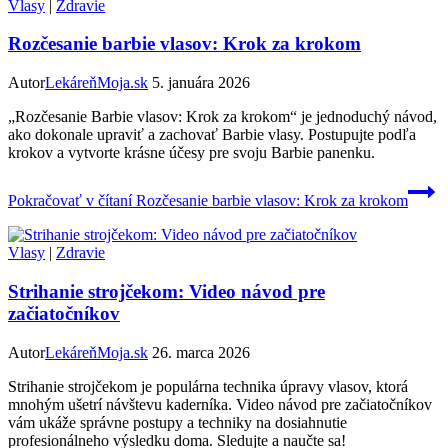
Vlasy
|
Zdravie
Rozčesanie barbie vlasov: Krok za krokom
Autor
LekáreňMoja.sk
5. januára 2026
„Rozčesanie Barbie vlasov: Krok za krokom“ je jednoduchý návod,
ako dokonale upraviť a zachovať Barbie vlasy. Postupujte podľa
krokov a vytvorte krásne účesy pre svoju Barbie panenku.
Pokračovať v čítaní
Rozčesanie barbie vlasov: Krok za krokom
Vlasy
|
Zdravie
Strihanie strojčekom: Video návod pre
začiatočníkov
Autor
LekáreňMoja.sk
26. marca 2026
Strihanie strojčekom je populárna technika úpravy vlasov, ktorá
mnohým ušetrí návštevu kaderníka. Video návod pre začiatočníkov
vám ukáže správne postupy a techniky na dosiahnutie
profesionálneho výsledku doma. Sledujte a naučte sa!