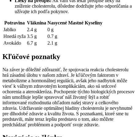
Lieky na predpis:
Ak vám váš lekár predpíše lieky na
zníženie cholesterolu, dôsledne dodržujte jeho odporúčania a
užívajte ich podľa pokynov.
Potravina
Vláknina
Nasycené Mastné Kyseliny
Jablko
2.4 g
0 g
Hnedá ryža
3.5 g
0.7 g
Avokádo
6.7 g
2.1 g
Kľúčové poznatky
Na záver je dôležité zdôrazniť, že spojovacia reakcia cholesterolu
hrá zásadnú úlohu v našom zdraví. Je kľúčovým faktorom v
metabolizme a hormonálnej regulácii, avšak jeho nadbytok môže
viesť k vážnym zdravotným komplikáciám, ako sú srdcové
ochorenia a ateroskleróza. Pochopenie týchto biologických procesov
nám umožňuje lepšie spravovať náš životný štýl a robiť
informované rozhodnutia ohľadom našej stravy a celkového
zdravia. Udržiavanie optimálnej hladiny cholesterolu je nevyhnutné
pre dlhodobé zdravie a kvalitu života. S poznatkami, ktoré sme tu
predstavili, máte teraz lepšiu predstavu o tom, ako môžete
predchádzať problémom a podporiť svoje zdravie.