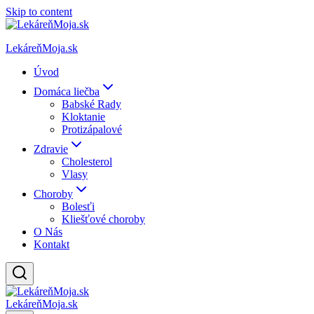
Skip to content
LekáreňMoja.sk
Úvod
Domáca liečba
Babské Rady
Kloktanie
Protizápalové
Zdravie
Cholesterol
Vlasy
Choroby
Bolesťi
Kliešťové choroby
O Nás
Kontakt
LekáreňMoja.sk