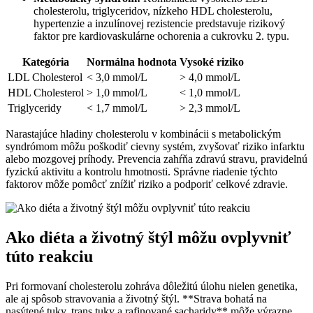
cholesterolu, triglyceridov, nízkeho HDL cholesterolu,
hypertenzie a inzulínovej rezistencie predstavuje rizikový
faktor pre kardiovaskulárne ochorenia a cukrovku 2. typu.
Kategória
Normálna hodnota
Vysoké riziko
LDL Cholesterol
< 3,0 mmol/L
> 4,0 mmol/L
HDL Cholesterol
> 1,0 mmol/L
< 1,0 mmol/L
Triglyceridy
< 1,7 mmol/L
> 2,3 mmol/L
Narastajúce hladiny cholesterolu v kombinácii s metabolickým
syndrómom môžu poškodiť cievny systém, zvyšovať riziko infarktu
alebo mozgovej príhody. Prevencia zahŕňa zdravú stravu, pravidelnú
fyzickú aktivitu a kontrolu hmotnosti. Správne riadenie týchto
faktorov môže pomôcť znížiť riziko a podporiť celkové zdravie.
Ako diéta a životný štýl môžu ovplyvniť
túto reakciu
Pri formovaní cholesterolu zohráva dôležitú úlohu nielen genetika,
ale aj spôsob stravovania a životný štýl. **Strava bohatá na
nasýtené tuky, trans tuky a rafinované sacharidy** môže výrazne