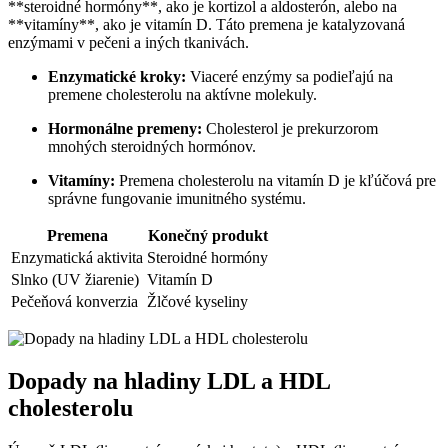
**steroidné hormóny**, ako je kortizol a aldosterón, alebo na
**vitamíny**, ako je vitamín D. Táto premena je katalyzovaná
enzýmami v pečeni a iných tkanivách.
Enzymatické kroky:
Viaceré enzýmy sa podieľajú na
premene cholesterolu na aktívne molekuly.
Hormonálne premeny:
Cholesterol je prekurzorom
mnohých steroidných hormónov.
Vitamíny:
Premena cholesterolu na vitamín D je kľúčová pre
správne fungovanie imunitného systému.
Premena
Konečný produkt
Enzymatická aktivita
Steroidné hormóny
Slnko (UV žiarenie)
Vitamín D
Pečeňová konverzia
Žlčové kyseliny
Dopady na hladiny LDL a HDL
cholesterolu