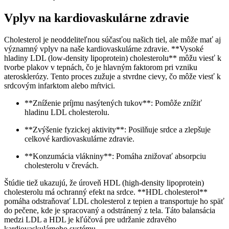
Vplyv na kardiovaskulárne zdravie
Cholesterol je neoddeliteľnou súčasťou našich tiel, ale môže mať aj
významný vplyv na naše kardiovaskulárne zdravie. **Vysoké
hladiny LDL (low-density lipoprotein) cholesterolu** môžu viesť k
tvorbe plakov v tepnách, čo je hlavným faktorom pri vzniku
aterosklerózy. Tento proces zužuje a stvrdne cievy, čo môže viesť k
srdcovým infarktom alebo mŕtvici.
**Zníženie príjmu nasýtených tukov**: Pomôže znížiť
hladinu LDL cholesterolu.
**Zvýšenie fyzickej aktivity**: Posilňuje srdce a zlepšuje
celkové kardiovaskulárne zdravie.
**Konzumácia vlákniny**: Pomáha znižovať absorpciu
cholesterolu v črevách.
Štúdie tiež ukazujú, že úroveň HDL (high-density lipoprotein)
cholesterolu má ochranný efekt na srdce. **HDL cholesterol**
pomáha odstraňovať LDL cholesterol z tepien a transportuje ho späť
do pečene, kde je spracovaný a odstránený z tela. Táto balansácia
medzi LDL a HDL je kľúčová pre udržanie zdravého
kardiovaskulárneho systému.