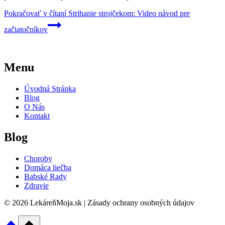
Pokračovať v čítaní
Strihanie strojčekom: Video návod pre
začiatočníkov
Menu
Úvodná Stránka
Blog
O Nás
Kontakt
Blog
Choroby
Domáca liečba
Babské Rady
Zdravie
© 2026 LekáreňMoja.sk | Zásady ochrany osobných údajov