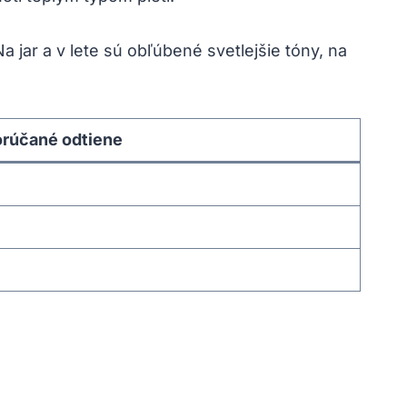
 jar a v lete sú obľúbené svetlejšie tóny, na
rúčané odtiene