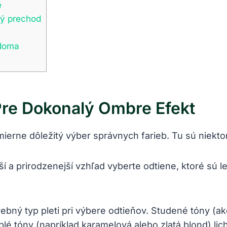
e
lý prechod
 doma
Pre Dokonalý Ombre Efekt
ierne dôležitý výber správnych farieb. Tu sú niekto
í a prirodzenejší vzhľad vyberte odtiene, ktoré sú l
ebný typ pleti pri výbere odtieňov. Studené tóny (a
teplé tóny (napríklad karamelová alebo zlatá blond) lic