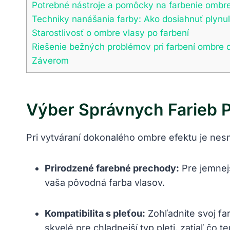
Potrebné nástroje a pomôcky na farbenie ombr
Techniky nanášania farby: Ako dosiahnuť plynu
Starostlivosť o ombre vlasy po farbení
Riešenie bežných problémov pri farbení ombre
Záverom
Výber Správnych Farieb 
Pri vytváraní dokonalého ombre efektu je nesm
Prirodzené farebné prechody:
Pre jemnejš
vaša pôvodná farba vlasov.
Kompatibilita s pleťou:
Zohľadnite svoj far
skvelé pre chladnejší typ pleti, zatiaľ čo 