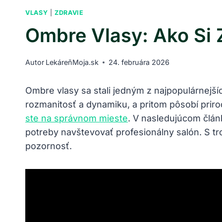
VLASY
|
ZDRAVIE
Ombre Vlasy: Ako Si
Autor
LekáreňMoja.sk
24. februára 2026
Ombre vlasy sa stali jedným z najpopulárnejš
rozmanitosť a dynamiku, a pritom pôsobí prir
ste na správnom mieste
. V nasledujúcom člán
potreby navštevovať profesionálny salón. S tr
pozornosť.