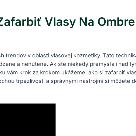
 Zafarbiť Vlasy Na Ombr
ích trendov v oblasti vlasovej kozmetiky. Táto tech
odzene a nenútene. Ak ste niekedy premýšľali nad tý
ku vám krok za krokom ukážeme, ako si zafarbiť vl
ochou trpezlivosti a správnymi nástrojmi si môžete d