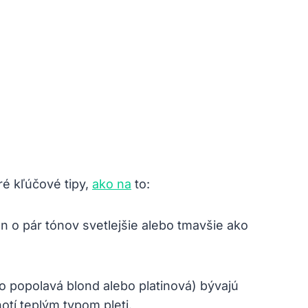
ré kľúčové tipy,
ako na
to:
en o pár tónov svetlejšie alebo tmavšie ako
ko popolavá blond alebo platinová) bývajú
hotí teplým typom pleti.