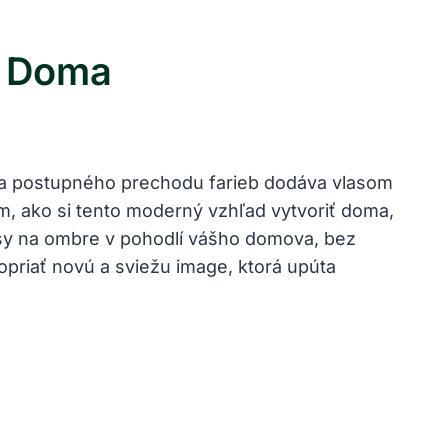
e Doma
nika postupného prechodu farieb dodáva vlasom
m, ako si tento moderný vzhľad vytvoriť doma,
asy na ombre v pohodlí vášho domova, bez
opriať novú a sviežu image, ktorá upúta