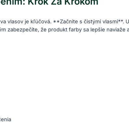
bením: Krok Za Krokom
va vlasov je kľúčová. **Začnite s čistými vlasmi**.
Tým zabezpečíte, že produkt farby sa lepšie naviaže a
čenia