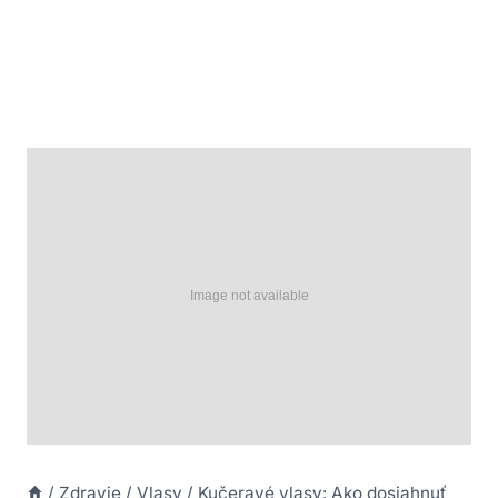
/
Zdravie
/
Vlasy
/
Kučeravé vlasy: Ako dosiahnuť