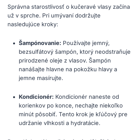
Správna starostlivosť o‍ kučeravé vlasy začína
už v​ sprche. Pri​ umývaní dodržujte
nasledujúce kroky:
Šampónovanie:
Používajte jemný,
bezsulfátový šampón, ktorý neodstraňuje
prirodzené oleje⁤ z vlasov. Šampón
⁢nanášajte hlavne na ⁤pokožku hlavy ‌a
jemne masírujte.
Kondicionér:
​Kondicionér naneste od
korienkov po konce, nechajte⁢ niekoľko
minút pôsobiť. Tento krok je kľúčový pre
udržanie vlhkosti a hydratácie.