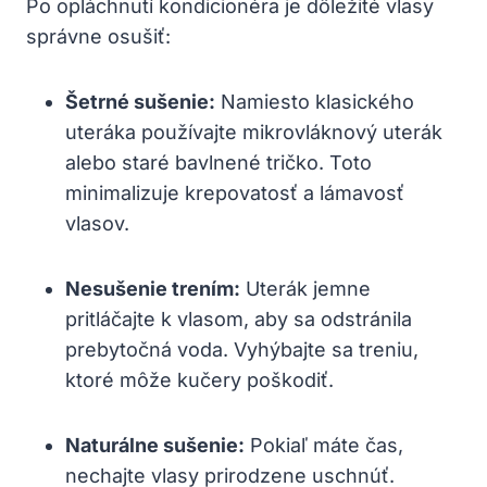
Po opláchnutí kondicionéra je dôležité vlasy
správne⁢ osušiť:
Šetrné sušenie:
Namiesto klasického
uteráka používajte mikrovláknový uterák
alebo staré bavlnené tričko. Toto
minimalizuje krepovatosť a​ lámavosť
vlasov.
Nesušenie trením:
Uterák jemne
pritláčajte k vlasom, aby sa odstránila
prebytočná voda. Vyhýbajte sa treniu,​
ktoré môže kučery poškodiť.
Naturálne sušenie:
Pokiaľ ⁤máte čas,
nechajte vlasy prirodzene uschnúť.