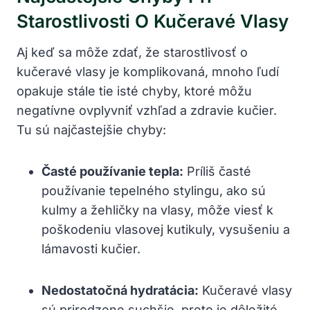
Starostlivosti O Kučeravé Vlasy
Aj keď⁢ sa môže ⁢zdať, že starostlivosť o
kučeravé vlasy ​je komplikovaná, mnoho ľudí
opakuje stále tie​ isté chyby, ktoré⁢ môžu
negatívne ovplyvniť vzhľad a zdravie kučier.
Tu‍ sú najčastejšie chyby:
Časté používanie tepla:
Príliš časté‍
používanie tepelného ‌stylingu, ako sú
kulmy a žehličky na vlasy, môže viesť k
poškodeniu vlasovej kutikuly, vysušeniu a
lámavosti kučier.
Nedostatočná hydratácia:
Kučeravé vlasy
sú prirodzene ⁢suchšie, preto⁤ je dôležité