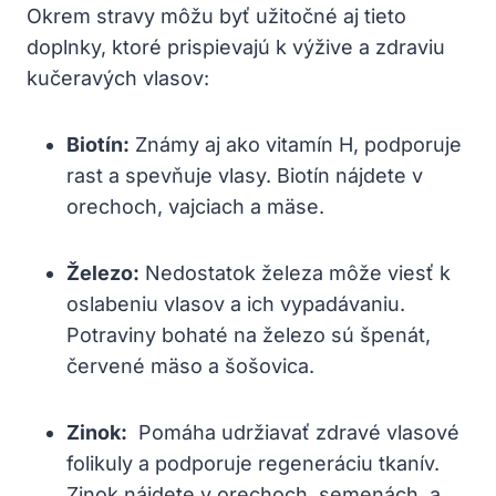
Okrem stravy môžu byť užitočné aj tieto
doplnky, ktoré prispievajú k výžive a zdraviu
kučeravých vlasov:
Biotín:
Známy​ aj ⁤ako vitamín H, podporuje
rast a spevňuje vlasy. Biotín nájdete​ v
orechoch, vajciach a mäse.
Železo:
‌Nedostatok železa môže viesť k
oslabeniu vlasov a ich vypadávaniu.
Potraviny bohaté na železo sú špenát,
červené mäso a šošovica.
Zinok:
‌ Pomáha udržiavať zdravé vlasové
folikuly⁤ a podporuje regeneráciu tkanív.
Zinok⁣ nájdete v‌ orechoch, semenách, a