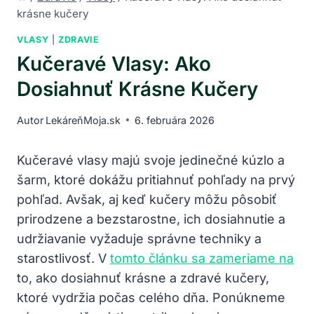
krásne kučery
VLASY
|
ZDRAVIE
Kučeravé Vlasy: Ako
Dosiahnuť Krásne Kučery
Autor
LekáreňMoja.sk
6. februára 2026
Kučeravé vlasy majú svoje jedinečné kúzlo a⁤
šarm, ktoré dokážu pritiahnuť pohľady na prvý
pohľad. ⁤Avšak, aj keď kučery‌ môžu pôsobiť
prirodzene a bezstarostne, ich dosiahnutie a
udržiavanie vyžaduje správne techniky a
starostlivosť. V ⁢
tomto článku sa zameriame na
to, ako dosiahnuť krásne a zdravé kučery,
ktoré vydržia počas celého dňa. Ponúkneme