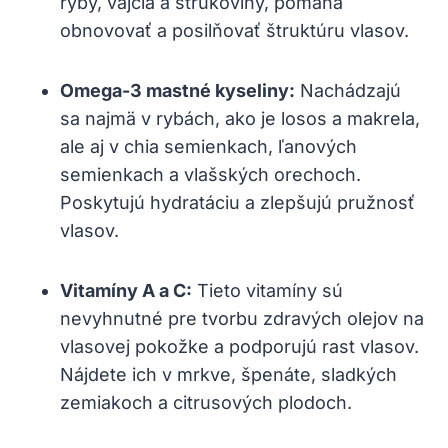
ryby, vajcia a strukoviny,​ pomáha
obnovovať a posilňovať štruktúru vlasov.
Omega-3 mastné kyseliny:
Nachádzajú
sa ⁤najmä v rybách, ako je losos a makrela,
ale ⁣aj v chia semienkach, ľanových
semienkach a⁤ vlašských ‍orechoch.
Poskytujú hydratáciu a zlepšujú pružnosť
vlasov.
Vitamíny‌ A a C:
Tieto vitamíny sú
nevyhnutné pre tvorbu zdravých olejov na
⁤vlasovej pokožke a podporujú​ rast vlasov.
Nájdete ich v mrkve, špenáte, sladkých⁣
zemiakoch ⁢a citrusových plodoch.