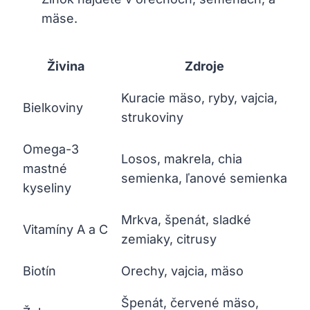
mäse.
Živina
Zdroje
Kuracie mäso, ryby, vajcia,
Bielkoviny
strukoviny
Omega-3
Losos, makrela, chia
mastné
semienka, ľanové semienka
kyseliny
Mrkva, špenát, sladké
Vitamíny​ A a C
⁤zemiaky, citrusy
Biotín
Orechy, vajcia, mäso
Špenát, červené mäso,