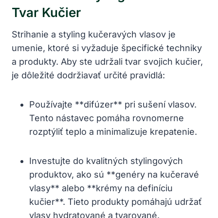
Tvar Kučier
Strihanie a styling kučeravých‍ vlasov je‌
umenie, ktoré si vyžaduje špecifické techniky
a produkty. Aby ste udržali tvar svojich kučier,
je dôležité dodržiavať určité pravidlá:
Používajte‍ **difúzer** ‍pri⁢ sušení vlasov.
Tento⁤ nástavec pomáha rovnomerne
rozptýliť⁤ teplo a minimalizuje krepatenie.
Investujte do kvalitných stylingových
produktov, ako sú **genéry na kučeravé
vlasy** alebo **krémy na definíciu
kučier**. Tieto produkty pomáhajú udržať
vlasy‍ hydratované a‍ tvarované.