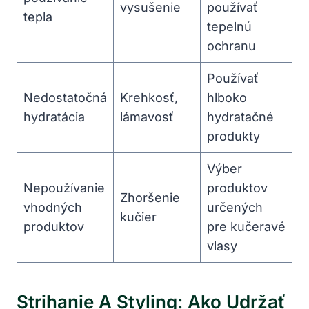
vysušenie
používať
tepla
tepelnú
ochranu
Používať
Nedostatočná
Krehkosť,
hlboko
hydratácia
lámavosť
⁣hydratačné
produkty
Výber
Nepoužívanie
produktov
Zhoršenie
vhodných
určených
kučier
produktov
pre kučeravé
vlasy
Strihanie A Styling: Ako Udržať⁣