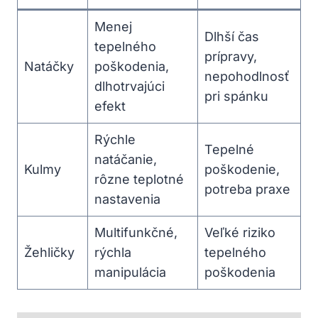
Menej
Dlhší čas
tepelného
prípravy,
Natáčky
poškodenia,
nepohodlnosť
dlhotrvajúci
pri spánku
efekt
Rýchle
Tepelné
natáčanie,
Kulmy
poškodenie,
rôzne teplotné
potreba praxe
nastavenia
Multifunkčné,‌
Veľké riziko
Žehličky
rýchla
tepelného
manipulácia
poškodenia