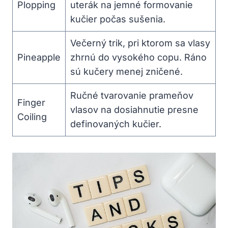
Plopping
uterák⁣ na jemné formovanie
kučier⁤ počas​ sušenia.
Večerný trik, pri ktorom sa vlasy
Pineapple
zhrnú ⁤do vysokého copu. Ráno
sú kučery menej zničené.
Ručné tvarovanie prameňov​
Finger
vlasov na⁤ dosiahnutie presne
⁣Coiling
definovaných kučier.