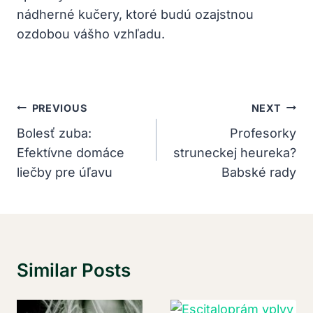
nádherné kučery, ktoré budú ozajstnou
ozdobou vášho vzhľadu.
Navigácia
PREVIOUS
NEXT
V
Bolesť zuba:
Profesorky
Efektívne domáce
struneckej heureka?
Článku
liečby pre úľavu
Babské rady
Similar Posts