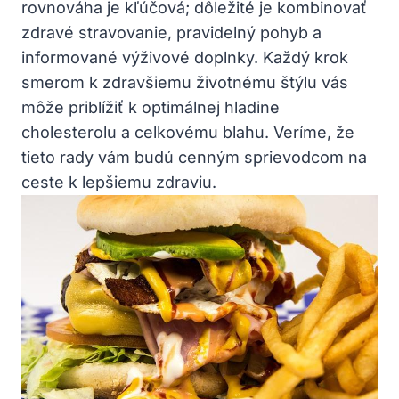
rovnováha je kľúčová; dôležité je kombinovať⁣
zdravé stravovanie,‌ pravidelný ​pohyb a
informované ‍výživové​ doplnky. Každý krok
smerom k zdravšiemu životnému štýlu vás
môže priblížiť k optimálnej hladine
cholesterolu‌ a celkovému blahu. Veríme, že
‌tieto rady ‍vám budú cenným ⁢sprievodcom na
ceste​ k lepšiemu zdraviu.