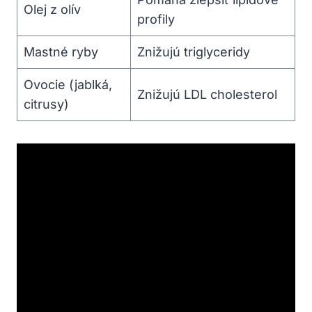
Olej z olív
profily
Mastné⁣ ryby
Znižujú triglyceridy
Ovocie (jablká,
Znižujú LDL cholesterol
citrusy)