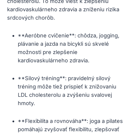
cholesterolu. To môže viesť k zlepšeniu
kardiovaskulárneho zdravia a zníženiu rizika
srdcových chorôb.
**Aeróbne cvičenie**: chôdza, ⁢jogging,⁤
plávanie a jazda na ‍bicykli sú skvelé
možnosti pre ​zlepšenie
kardiovaskulárneho ⁢zdravia.
**Silový ⁢tréning**: pravidelný silový
tréning môže tiež prispieť k znižovaniu
LDL cholesterolu a zvýšeniu svalovej
hmoty.
**Flexibilita⁤ a rovnováha**: joga a pilates
pomáhajú zvyšovať flexibilitu, ⁣zlepšovať⁣