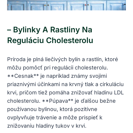
– Bylinky A Rastliny Na
Reguláciu Cholesterolu
Príroda je​ plná ​liečivých bylín a rastlín,⁣ ktoré
môžu pomôcť pri regulácii cholesterolu.
**Cesnak** je napríklad známy svojimi
priaznivými účinkami na krvný⁢ tlak a cirkuláciu
krvi,⁤ pričom tiež pomáha znižovať ​hladinu LDL
cholesterolu. **Púpava** ⁣je ďalšou‌ bežne
používanou bylinou, ktorá pozitívne
ovplyvňuje trávenie a môže prispieť k‍
znižovaniu hladiny tukov v krvi.