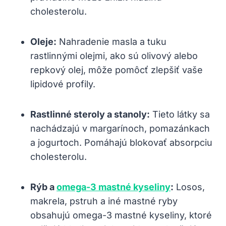
cholesterolu.
Oleje:
Nahradenie ​masla ​a tuku
rastlinnými olejmi, ako sú olivový alebo
repkový olej, môže pomôcť‌ zlepšiť⁢ vaše
lipidové⁢ profily.
Rastlinné steroly a ⁣stanoly:
Tieto látky sa
nachádzajú v margarínoch, pomazánkach
a⁢ jogurtoch. Pomáhajú blokovať ⁢absorpciu
cholesterolu.
Rýb a
omega-3 mastné ⁣kyseliny
:
Losos,
makrela, pstruh ​a iné⁢ mastné ryby
obsahujú omega-3 mastné ⁢kyseliny, ktoré