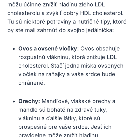
môžu účinne‌ znížiť hladinu zlého LDL
⁣cholesterolu a zvýšiť dobrý HDL cholesterol.
Tu sú niektoré potraviny a nutričné tipy, ⁢ktoré
⁣by ⁢ste mali zahrnúť ⁢do svojho ⁣jedálnička:
Ovos​ a ovsené vločky:
Ovos obsahuje
rozpustnú vlákninu, ktorá ‌znižuje LDL
cholesterol. Stačí⁤ jedna miska ovsených
vločiek na raňajky a vaše ⁣srdce bude
chránené.
Orechy:
Mandľové, vlašské⁤ orechy a
⁣mandle sú bohaté na zdravé tuky,
vlákninu⁤ a ďalšie látky, ktoré sú
⁣prospešné ⁢pre​ vaše srdce. Jesť ich⁢
pravidelne ‌môže znížiť‍ hladinu