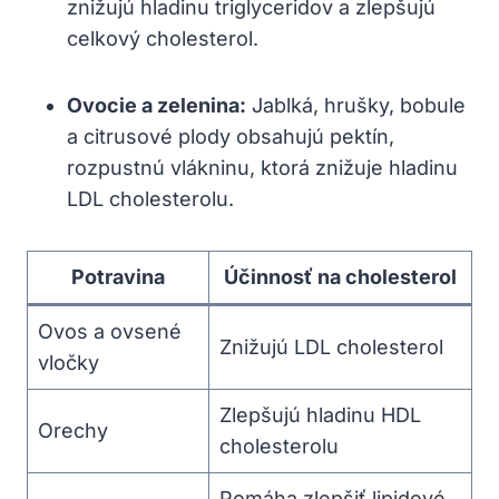
⁢znižujú hladinu triglyceridov a zlepšujú
celkový cholesterol.
Ovocie‌ a⁢ zelenina:
Jablká, hrušky,​ bobule
a citrusové ‍plody obsahujú pektín,
rozpustnú vlákninu, ‌ktorá znižuje hladinu
LDL cholesterolu.
Potravina
Účinnosť na cholesterol
Ovos a ​ovsené
Znižujú LDL‌ cholesterol
vločky
Zlepšujú hladinu HDL​
Orechy
cholesterolu
Pomáha ⁤zlepšiť lipidové