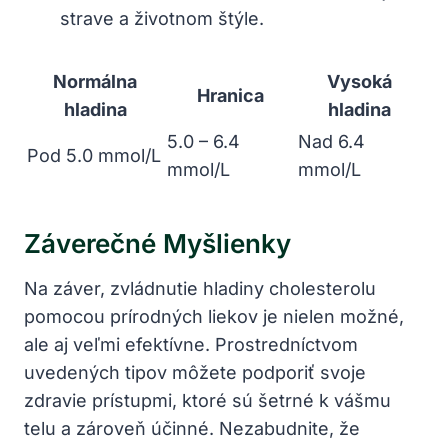
strave a životnom štýle.
Normálna
Vysoká
Hranica
hladina
⁤hladina
5.0 – 6.4
Nad 6.4⁣
Pod 5.0 ⁣mmol/L
mmol/L
mmol/L
Záverečné Myšlienky
Na ​záver, zvládnutie​ hladiny cholesterolu
pomocou prírodných liekov‍ je nielen možné,
ale aj ‍veľmi efektívne. Prostredníctvom
uvedených tipov ​môžete podporiť‌ svoje
zdravie prístupmi, ktoré sú‍ šetrné k vášmu
telu a zároveň účinné. Nezabudnite, že