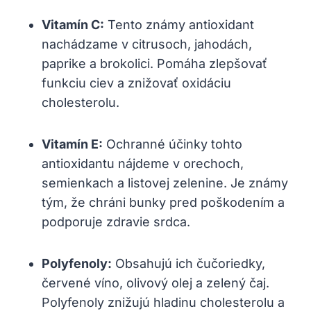
Vitamín C:
Tento známy antioxidant
nachádzame ⁣v citrusoch, jahodách,
paprike a brokolici.⁣ Pomáha zlepšovať​
funkciu ‍ciev a znižovať oxidáciu
‍cholesterolu.
Vitamín⁢ E:
Ochranné účinky tohto
antioxidantu ​nájdeme⁤ v orechoch,
semienkach a listovej zelenine. Je známy
tým, že ‍chráni bunky pred poškodením a
podporuje zdravie ⁤srdca.
Polyfenoly:
Obsahujú ich čučoriedky,
červené víno, olivový olej a zelený čaj.
⁢Polyfenoly znižujú ‍hladinu ⁢cholesterolu a