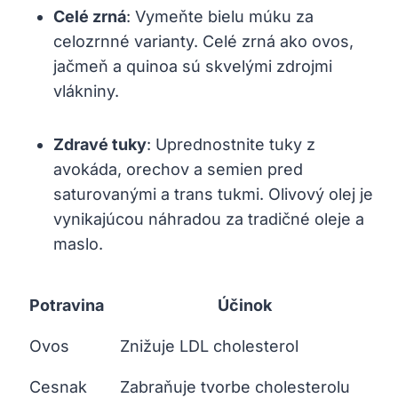
Celé zrná
: Vymeňte bielu múku za
celozrnné varianty.‌ Celé ⁣zrná ako ovos,
jačmeň ⁣a quinoa sú skvelými zdrojmi
vlákniny.
Zdravé tuky
: Uprednostnite tuky z⁢
avokáda, orechov a semien pred
saturovanými a trans tukmi. Olivový olej‌ je
vynikajúcou náhradou za tradičné ⁤oleje a
maslo.
Potravina
Účinok
Ovos
Znižuje LDL cholesterol
Cesnak
Zabraňuje⁢ tvorbe cholesterolu