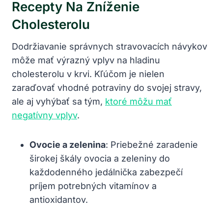
Recepty ⁤na Zníženie
‌cholesterolu
Dodržiavanie správnych stravovacích návykov
môže⁢ mať​ výrazný⁢ vplyv na hladinu
cholesterolu ‍v krvi. Kľúčom je nielen
zaraďovať vhodné​ potraviny do ‌svojej stravy,
⁣ale aj vyhýbať ​sa tým,
ktoré môžu mať
negatívny vplyv
.
Ovocie⁣ a zelenina
: Priebežné zaradenie​
širokej škály ovocia a zeleniny do
‌každodenného jedálnička zabezpečí
‌príjem​ potrebných vitamínov a
antioxidantov.