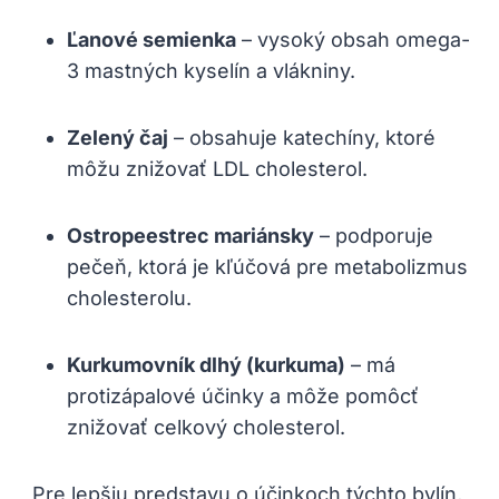
Ľanové ‌semienka
– vysoký obsah omega-
3 mastných kyselín a​ vlákniny.
Zelený čaj
– obsahuje katechíny, ktoré
môžu znižovať LDL cholesterol.
Ostropeestrec mariánsky
– podporuje
pečeň, ‌ktorá ‌je kľúčová pre metabolizmus
cholesterolu.
Kurkumovník dlhý (kurkuma)
– má
protizápalové‌ účinky a môže pomôcť‍
znižovať celkový cholesterol.
⁣ Pre lepšiu predstavu o ‌účinkoch týchto bylín,