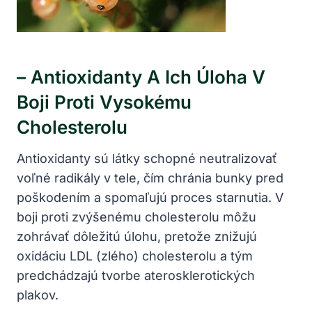
– ⁤Antioxidanty A Ich Úloha V
Boji Proti Vysokému
Cholesterolu
Antioxidanty sú‌ látky schopné ‍neutralizovať
voľné radikály v tele, ​čím ‌chránia ⁣bunky ​pred‍
poškodením a spomaľujú proces starnutia. V
boji‍ proti zvýšenému cholesterolu môžu
zohrávať dôležitú úlohu, pretože znižujú
oxidáciu LDL (zlého) ⁢cholesterolu ⁣a‍ tým
predchádzajú tvorbe‍ aterosklerotických
plakov.