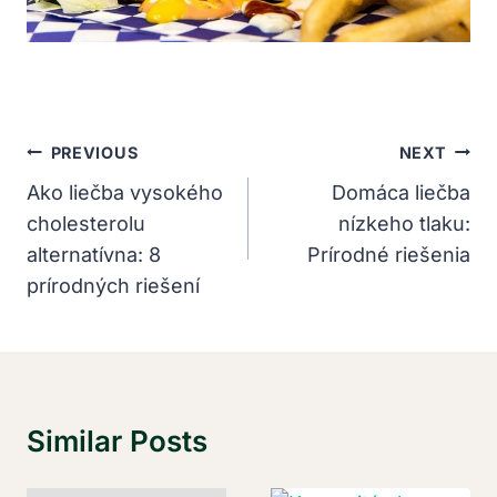
Navigácia
PREVIOUS
NEXT
V
Ako liečba vysokého
Domáca liečba
cholesterolu
nízkeho tlaku:
Článku
alternatívna: 8
Prírodné riešenia
prírodných riešení
Similar Posts