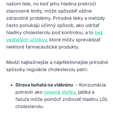
našom tele, no keď​ jeho hladina prekročí
⁤stanovené‍ limity, môže spôsobiť vážne
zdravotné ⁢problémy. Prírodné‌ lieky a metódy
často ponúkajú účinný spôsob, ako ⁣udržať
hladiny cholesterolu ‍pod kontrolou, a to⁢
bez
vedľajších účinkov
, ​ktoré môžu sprevádzať
niektoré farmaceutické produkty.
Medzi najbežnejšie a najefektívnejšie prírodné
spôsoby regulácie⁤ cholesterolu patrí:
Strava bohatá na vlákninu
⁢ – Konzumácia
potravín ako
ovsené vločky
, jablká a
fazuľa môže pomôcť ​znižovať hladinu LDL
cholesterolu.