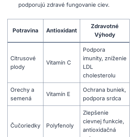
podporujú zdravé fungovanie ciev.
Zdravotné
Potravina
Antioxidant
Výhody
Podpora
Citrusové
⁢imunity, zníženie
Vitamín​ C
plody
LDL
cholesterolu
Orechy ⁢a
Ochrana buniek,
Vitamín‍ E
semená
podpora srdca
Zlepšenie
cievnej funkcie,
Čučoriedky
Polyfenoly
antioxidačná