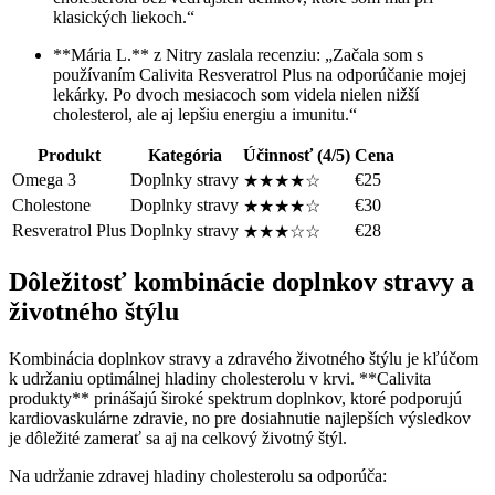
klasických liekoch.“
**Mária L.** z Nitry zaslala recenziu: „Začala som s
používaním Calivita Resveratrol Plus na odporúčanie mojej
lekárky. Po dvoch mesiacoch som videla nielen nižší
cholesterol, ale aj lepšiu energiu a imunitu.“
Produkt
Kategória
Účinnosť (4/5)
Cena
Omega 3
Doplnky stravy
€25
★★★★☆
Cholestone
Doplnky stravy
€30
★★★★☆
Resveratrol Plus
Doplnky stravy
€28
★★★☆☆
Dôležitosť kombinácie doplnkov stravy a
životného štýlu
Kombinácia doplnkov stravy a zdravého životného štýlu je kľúčom
k udržaniu optimálnej hladiny cholesterolu v krvi. **Calivita
produkty** prinášajú široké spektrum doplnkov, ktoré podporujú
kardiovaskulárne zdravie, no pre dosiahnutie najlepších výsledkov
je dôležité zamerať sa aj na celkový životný štýl.
Na udržanie zdravej hladiny cholesterolu sa odporúča: