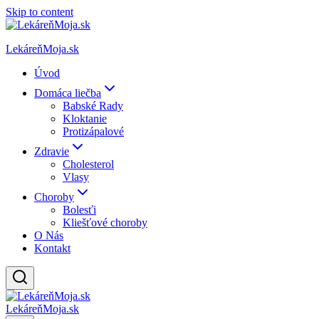
Skip to content
LekáreňMoja.sk
Úvod
Domáca liečba
Babské Rady
Kloktanie
Protizápalové
Zdravie
Cholesterol
Vlasy
Choroby
Bolesťi
Kliešťové choroby
O Nás
Kontakt
LekáreňMoja.sk