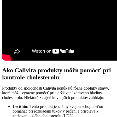
Ako Calivita produkty môžu pomôcť pri
kontrole cholesterolu
Produkty od spoločnosti Calivita ponúkajú rôzne doplnky stravy,
ktoré môžu výrazne pomôcť pri udržiavaní zdravého hladiny
cholesterolu. Niektoré z najefektívnejších produktov zahŕňajú:
Lecithin:
Tento produkt je známy svojou schopnosťou
pomáhať pri rozkladaní tukov v pečeni a prispieva k
znižovaniu zlého cholesterolu (LDL).