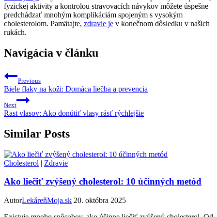
fyzickej aktivity a kontrolou stravovacích návykov môžete úspešne
predchádzať mnohým komplikáciám spojeným s vysokým
cholesterolom. Pamätajte,
zdravie je
v konečnom dôsledku v našich
rukách.
Navigácia v článku
Previous
Biele flaky na koži: Domáca liečba a prevencia
Next
Rast vlasov: Ako donútiť vlasy rásť rýchlejšie
Similar Posts
Cholesterol
|
Zdravie
Ako liečiť zvýšený cholesterol: 10 účinných metód
Autor
LekáreňMoja.sk
20. októbra 2025
Existuje mnoho spôsobov, ako účinne liečiť zvýšený cholesterol. Od