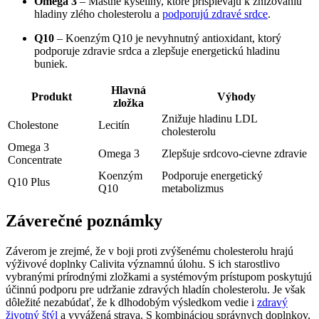
Omega 3
– Mastné kyseliny, ktoré prispievajú k znižovaniu
hladiny zlého cholesterolu a
podporujú zdravé srdce
.
Q10
– Koenzým Q10 je nevyhnutný antioxidant, ktorý
podporuje zdravie srdca a zlepšuje energetickú hladinu
buniek.
Hlavná
Produkt
Výhody
zložka
Znižuje hladinu LDL
Cholestone
Lecitín
cholesterolu
Omega 3
Omega 3
Zlepšuje srdcovo-cievne zdravie
Concentrate
Koenzým
Podporuje energetický
Q10 Plus
Q10
metabolizmus
Záverečné poznámky
Záverom je zrejmé, že v boji proti zvýšenému cholesterolu hrajú
výživové doplnky Calivita významnú úlohu. S ich starostlivo
vybranými prírodnými zložkami a systémovým prístupom poskytujú
účinnú podporu pre udržanie zdravých hladín cholesterolu. Je však
dôležité nezabúdať, že k dlhodobým výsledkom vedie i
zdravý
životný štýl
a vyvážená strava. S kombináciou správnych doplnkov,