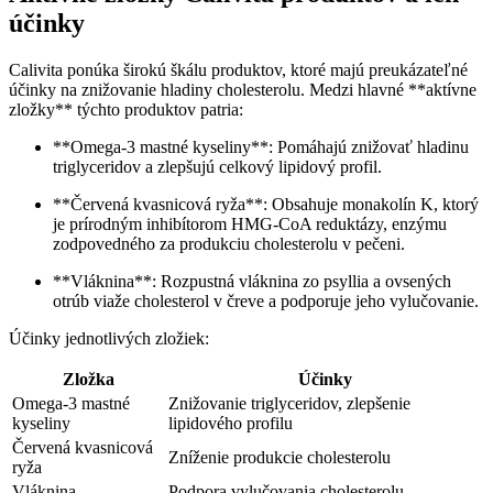
účinky
Calivita ponúka širokú škálu produktov, ktoré majú preukázateľné
účinky na znižovanie hladiny cholesterolu. Medzi hlavné **aktívne
zložky** týchto produktov patria:
**Omega-3 mastné kyseliny**: Pomáhajú znižovať hladinu
triglyceridov a zlepšujú celkový lipidový profil.
**Červená kvasnicová ryža**: Obsahuje monakolín K, ktorý
je prírodným inhibítorom HMG-CoA reduktázy, enzýmu
zodpovedného za produkciu cholesterolu v pečeni.
**Vláknina**: Rozpustná vláknina zo psyllia a ovsených
otrúb viaže cholesterol v čreve a podporuje jeho vylučovanie.
Účinky jednotlivých zložiek:
Zložka
Účinky
Omega-3 mastné
Znižovanie triglyceridov, zlepšenie
kyseliny
lipidového profilu
Červená kvasnicová
Zníženie produkcie cholesterolu
ryža
Vláknina
Podpora vylučovania cholesterolu