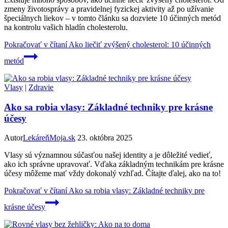
zmeny životosprávy a pravidelnej fyzickej aktivity až po užívanie
špeciálnych liekov – v tomto článku sa dozviete 10 účinných metód
na kontrolu vašich hladín cholesterolu.
Pokračovať v čítaní
Ako liečiť zvýšený cholesterol: 10 účinných
metód
Vlasy
|
Zdravie
Ako sa robia vlasy: Základné techniky pre krásne
účesy
Autor
LekáreňMoja.sk
23. októbra 2025
Vlasy sú významnou súčasťou našej identity a je dôležité vedieť,
ako ich správne upravovať. Vďaka základným technikám pre krásne
účesy môžeme mať vždy dokonalý vzhľad. Čítajte ďalej, ako na to!
Pokračovať v čítaní
Ako sa robia vlasy: Základné techniky pre
krásne účesy