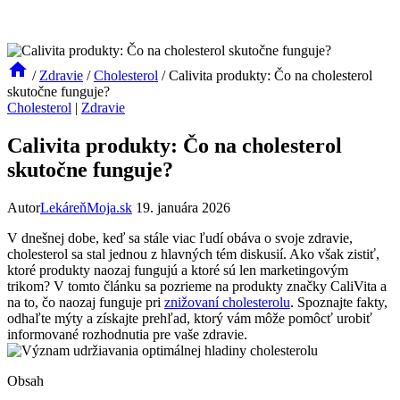
/
Zdravie
/
Cholesterol
/
Calivita produkty: Čo na cholesterol
skutočne funguje?
Cholesterol
|
Zdravie
Calivita produkty: Čo na cholesterol
skutočne funguje?
Autor
LekáreňMoja.sk
19. januára 2026
V dnešnej dobe, keď sa stále viac ľudí obáva o svoje zdravie,
cholesterol sa stal jednou z hlavných tém diskusií. Ako však zistiť,
ktoré produkty naozaj fungujú a ktoré sú len marketingovým
trikom? V tomto článku sa pozrieme na produkty značky CaliVita a
na to, čo naozaj funguje pri
znižovaní cholesterolu
. Spoznajte fakty,
odhaľte mýty a získajte prehľad, ktorý vám môže pomôcť urobiť
informované rozhodnutia pre vaše zdravie.
Obsah