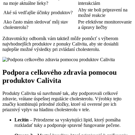
na moje aktuálne lieky?
interakciám
Aby ste boli pripravení na
Aké sú vedľajšie účinky produktov?
možné reakcie
Ako často mám sledovať môj stav
Pre efektívne monitorovanie
cholesterolu?
a úpravy liečby
Zdravotnícky odborník vám taktiež môže pomôcť s výberom
najvhodnejších produktov z ponuky Calivita, aby ste dosiahli
najlepšie možné výsledky pri zvládaní cholesterolu.
Podpora celkového zdravia pomocou
produktov Calivita
Produkty Calivita sú navrhnuté tak, aby podporovali celkové
zdravie, vrátane úspešnej regulácie cholesterolu. Výrobky tejto
značky kombinujú prírodné zložky, ktoré sú overené pre ich
priaznivý vplyv na hladinu cholesterolu v tele.
Lecitín
– Prirodzene sa vyskytujúci lipid, ktorý pomáha
rozkladať tuky a podporuje spravné fungovanie pečene.