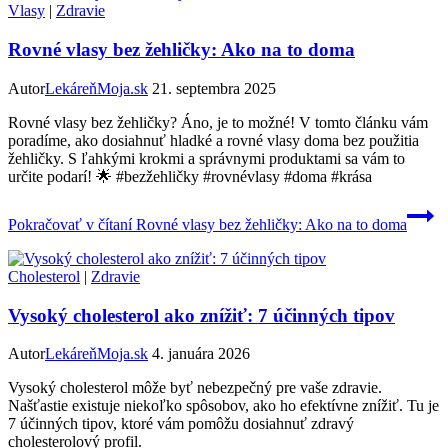
Vlasy
|
Zdravie
Rovné vlasy bez žehličky: Ako na to doma
Autor
LekáreňMoja.sk
21. septembra 2025
Rovné vlasy bez žehličky? Áno, je to možné! V tomto článku vám
poradíme, ako dosiahnuť hladké a rovné vlasy doma bez použitia
žehličky. S ľahkými krokmi a správnymi produktami sa vám to
určite podarí! 🌟 #bezžehličky #rovnévlasy #doma #krása
Pokračovať v čítaní
Rovné vlasy bez žehličky: Ako na to doma
Cholesterol
|
Zdravie
Vysoký cholesterol ako znížiť: 7 účinných tipov
Autor
LekáreňMoja.sk
4. januára 2026
Vysoký cholesterol môže byť nebezpečný pre vaše zdravie.
Našťastie existuje niekoľko spôsobov, ako ho efektívne znížiť. Tu je
7 účinných tipov, ktoré vám pomôžu dosiahnuť zdravý
cholesterolový profil.