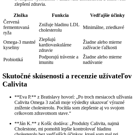
zlepšení zdravia.
Zložka
Funkcia
Vedľajšie účinky
Červená
Znižuje hladinu LDL
fermentovaná
Minimálne, zriedkavé
cholesterolu
ryža
Zlepšujú
Omega-3 mastné
Žiadne alebo mierne
kardiovaskulárne
kyseliny
zažívacie ťažkosti
zdravie
Podporujú trávenie a
Žiadne alebo mierne
Probiotiká
imunitu
nadúvanie
Skutočné skúsenosti a recenzie užívateľov
Calivita
**Eva P.** z Bratislavy hovorí: „Po troch mesiacoch užívania
Calivita Omega 3 začali moje výsledky ukazovať výrazné
zníženie cholesterolu. Pocítila som zlepšenie aj vo svojom
celkovom zdravotnom stave.“
**Ján K.** z Košíc dodáva: „Produkty Calivita, najmä
Cholestone, mi pomohli lepšie kontrolovať hladinu
cholesterolu bez vedľajších účinkov, ktoré som mal pri