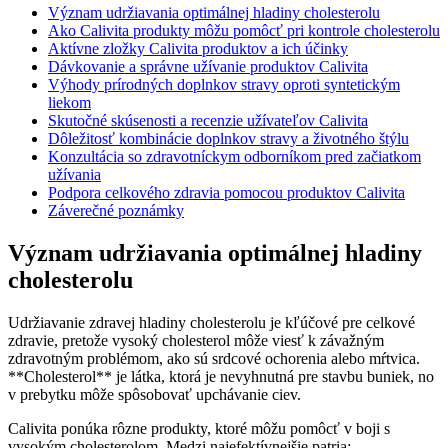
Význam udržiavania optimálnej hladiny cholesterolu
Ako Calivita produkty môžu pomôcť pri kontrole cholesterolu
Aktívne zložky Calivita produktov a ich účinky
Dávkovanie a správne užívanie produktov Calivita
Výhody prírodných doplnkov stravy oproti syntetickým
liekom
Skutočné skúsenosti a recenzie užívateľov Calivita
Dôležitosť kombinácie doplnkov stravy a životného štýlu
Konzultácia so zdravotníckym odborníkom pred začiatkom
užívania
Podpora celkového zdravia pomocou produktov Calivita
Záverečné poznámky
Význam udržiavania optimálnej hladiny
cholesterolu
Udržiavanie zdravej hladiny cholesterolu je kľúčové pre celkové
zdravie, pretože vysoký cholesterol môže viesť k závažným
zdravotným problémom, ako sú srdcové ochorenia alebo mŕtvica.
**Cholesterol** je látka, ktorá je nevyhnutná pre stavbu buniek, no
v prebytku môže spôsobovať upchávanie ciev.
Calivita ponúka rôzne produkty, ktoré môžu pomôcť v boji s
vysokým cholesterolom. Medzi najefektívnejšie patria: