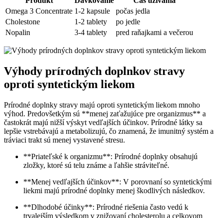
Produkt
Dávkovanie
Čas užívania
Omega 3 Concentrate
1-2 kapsule
počas jedla
Cholestone
1-2 tablety
po jedle
Nopalin
3-4 tablety
pred raňajkami a večerou
Výhody prírodných doplnkov stravy
oproti syntetickým liekom
Prírodné doplnky stravy majú oproti syntetickým liekom mnoho
výhod. Predovšetkým sú **menej zaťažujúce pre organizmus** a
častokrát majú nižší výskyt vedľajších účinkov. Prírodné látky sa
lepšie vstrebávajú a metabolizujú, čo znamená, že imunitný systém a
tráviaci trakt sú menej vystavené stresu.
**Priateľské k organizmu**: Prírodné doplnky obsahujú
zložky, ktoré sú telu známe a ľahšie stráviteľné.
**Menej vedľajších účinkov**: V porovnaní so syntetickými
liekmi majú prírodné doplnky menej škodlivých následkov.
**Dlhodobé účinky**: Prírodné riešenia často vedú k
trvalejším výsledkom v znižovaní cholesterolu a celkovom