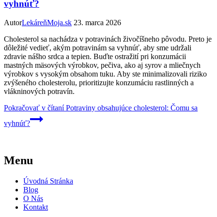
vyhnúť?
Autor
LekáreňMoja.sk
23. marca 2026
Cholesterol sa nachádza v potravinách živočíšneho pôvodu. Preto je
dôležité vedieť, akým potravinám sa vyhnúť, aby sme udržali
zdravie nášho srdca a tepien. Buďte ostražití pri konzumácii
mastných mäsových výrobkov, pečiva, ako aj syrov a mliečnych
výrobkov s vysokým obsahom tuku. Aby ste minimalizovali riziko
zvýšeného cholesterolu, prioritizujte konzumáciu rastlinných a
vlákninových potravín.
Pokračovať v čítaní
Potraviny obsahujúce cholesterol: Čomu sa
vyhnúť?
Menu
Úvodná Stránka
Blog
O Nás
Kontakt