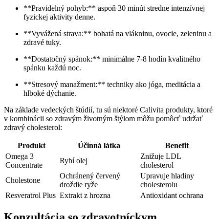
**Pravidelný pohyb:** aspoň 30 minút stredne intenzívnej
fyzickej aktivity denne.
**Vyvážená strava:** bohatá na vlákninu, ovocie, zeleninu a
zdravé tuky.
**Dostatočný spánok:** minimálne 7-8 hodín kvalitného
spánku každú noc.
**Stresový manažment:** techniky ako jóga, meditácia a
hlboké dýchanie.
Na základe vedeckých štúdií, tu sú niektoré Calivita produkty, ktoré
v kombinácii so zdravým životným štýlom môžu pomôcť udržať
zdravý cholesterol:
Produkt
Účinná látka
Benefit
Omega 3
Znižuje LDL
Rybí olej
Concentrate
cholesterol
Ochránený červený
Upravuje hladiny
Cholestone
droždie ryže
cholesterolu
Resveratrol Plus
Extrakt z hrozna
Antioxidant ochrana
Konzultácia so zdravotníckym