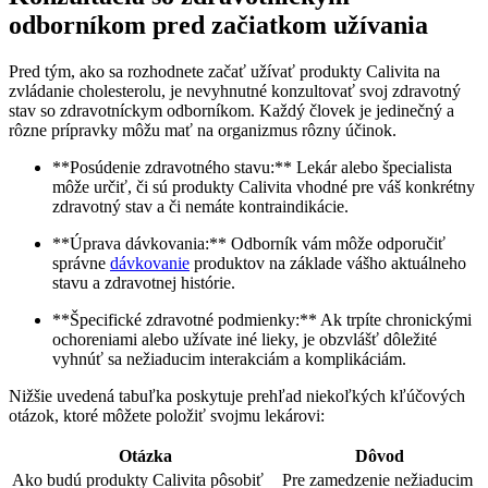
odborníkom pred začiatkom užívania
Pred tým, ako sa rozhodnete začať užívať produkty Calivita na
zvládanie cholesterolu, je nevyhnutné konzultovať svoj zdravotný
stav so zdravotníckym odborníkom. Každý človek je jedinečný a
rôzne prípravky môžu mať na organizmus rôzny účinok.
**Posúdenie zdravotného stavu:** Lekár alebo špecialista
môže určiť, či sú produkty Calivita vhodné pre váš konkrétny
zdravotný stav a či nemáte kontraindikácie.
**Úprava dávkovania:** Odborník vám môže odporučiť
správne
dávkovanie
produktov na základe vášho aktuálneho
stavu a zdravotnej histórie.
**Špecifické zdravotné podmienky:** Ak trpíte chronickými
ochoreniami alebo užívate iné lieky, je obzvlášť dôležité
vyhnúť sa nežiaducim interakciám a komplikáciám.
Nižšie uvedená tabuľka poskytuje prehľad niekoľkých kľúčových
otázok, ktoré môžete položiť svojmu lekárovi:
Otázka
Dôvod
Ako budú produkty Calivita pôsobiť
Pre zamedzenie nežiaducim