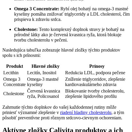
Omega 3 Concentrate:
Rybí olej bohatý na omega-3 mastné
kyseliny pomáha znižovať triglyceridy a LDL cholesterol, čím
prispieva k zdraviu srdca.
Cholestone:
Tento komplexný doplnok stravy je bohatý na
prírodné látky ako je červená kvasnica ryža, ktorá blokuje
tvorbu cholesterolu v pečeni.
Nasledujúca tabuľka zobrazuje hlavné zložky týchto produktov
spolu s ich prínosmi:
Produkt
Hlavné zložky
Prínosy
Lecithin
Lecitín, Inositol
Redukcia LDL, podpora pečene
Omega 3
Omega-3 mastné
Zníženie triglyceridov, zlepšenie
Concentrate
kyseliny
kardiovaskulárneho zdravia
Červená kvasnica
Blokovanie tvorby cholesterolu,
Cholestone
ryža, Policosanol
zlepšenie lipidového profilu
Zahrnutie týchto doplnkov do vašej každodennej rutiny môže
priniesť významné zlepšenie v
riadení hladiny cholesterolu
, a tým
pôsobiť preventívne proti rôznym srdcovo-cievnym ochoreniam.
Aktívne zložky Calivita produktov a ich