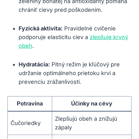
zeleniny bohatej na antioxidanty ⁤pomáha
chrániť cievy pred ‍poškodením.
Fyzická aktivita:
Pravidelné cvičenie⁢
podporuje elasticitu‌ ciev a
zlepšuje krvný
obeh
.
Hydratácia:
Pitný ​režim je kľúčový ⁤pre
udržanie optimálneho ⁤prietoku krvi a⁢
prevenciu zrážanlivosti.
Potravina
Účinky⁢ na cévy
Zlepšujú obeh a znižujú
Čučoriedky
‌zápaly