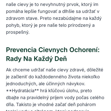
naše cievy je to nevyhnutný prvok,​ ktorý im
‌pomáha ⁤lepšie fungovať a dlhšie sa udržať v‍
zdravom stave. Preto nezabúdajme⁣ na ​každý
pohyb, ktorý je ⁤pre naše telo‍ prirodzený a
prospešný.
Prevencia‌ Cievnych⁢ Ochorení:
Rady Na ⁣každý Deň
Ak ⁣chceme udržať​ naše cievy zdravé, dôležité
je začleniť do každodenného života niekoľko
jednoduchých, ale účinných‍ návykov.
**Hydratácia** ⁤hrá kľúčovú úlohu, preto
dbajte na ​pravidelný⁢ príjem‌ vody počas celého
dňa.​ Takisto je vhodné začať deň ‍pohárom​