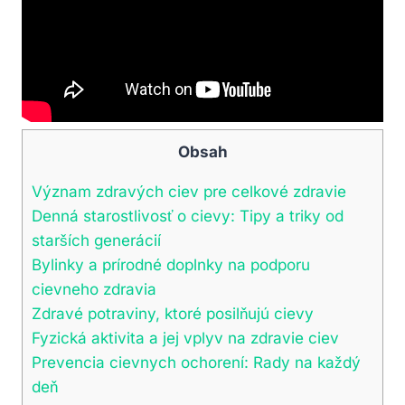
Obsah
Význam zdravých‍ ciev pre celkové zdravie
Denná ‍starostlivosť ‍o⁣ cievy: Tipy a⁢ triky od⁤
starších⁢ generácií
Bylinky​ a prírodné doplnky na podporu
cievneho⁤ zdravia
Zdravé potraviny, ktoré posilňujú cievy
Fyzická aktivita ‌a jej vplyv na zdravie ciev
Prevencia‌ cievnych⁢ ochorení: Rady na ⁣každý
deň