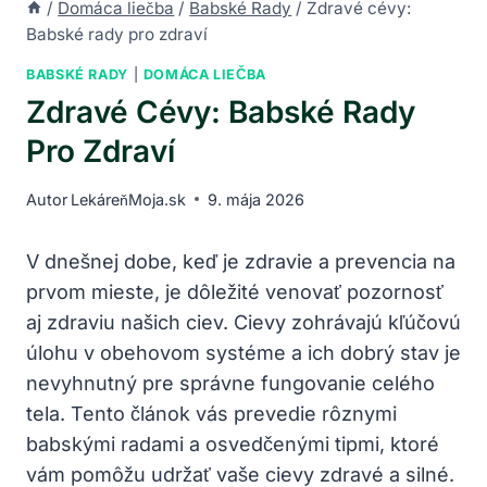
/
Domáca liečba
/
Babské Rady
/
Zdravé cévy:
Babské rady pro zdraví
BABSKÉ RADY
|
DOMÁCA LIEČBA
Zdravé Cévy: Babské Rady
Pro Zdraví
Autor
LekáreňMoja.sk
9. mája 2026
V dnešnej dobe, keď je zdravie​ a prevencia na
prvom mieste, je dôležité venovať pozornosť
aj zdraviu našich ciev. Cievy zohrávajú⁤ kľúčovú
úlohu⁣ v obehovom systéme a ich dobrý stav je
nevyhnutný pre správne ​fungovanie celého
⁤tela. Tento článok vás prevedie rôznymi
babskými radami a osvedčenými tipmi, ⁤ktoré
vám pomôžu udržať⁤ vaše‍ cievy zdravé a silné.