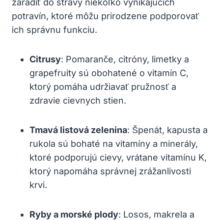
zaradiť do ⁤stravy niekoľko vynikajúcich
potravín, ktoré môžu prirodzene podporovať
ich správnu funkciu.
Citrusy
: Pomaranče, citróny,‍ limetky a
grapefruity ⁤sú obohatené o​ vitamín C,
ktorý pomáha ‌udržiavať⁤ pružnosť a
zdravie cievnych⁣ stien.
Tmavá listová⁣ zelenina
: ⁤Špenát, kapusta a
rukola sú bohaté na vitamíny ⁤a minerály,
ktoré podporujú cievy, vrátane vitamínu K,
ktorý ‌napomáha správnej ⁤zrážanlivosti
krvi.
Ryby a‍ morské plody
: Losos, makrela‌ a‌