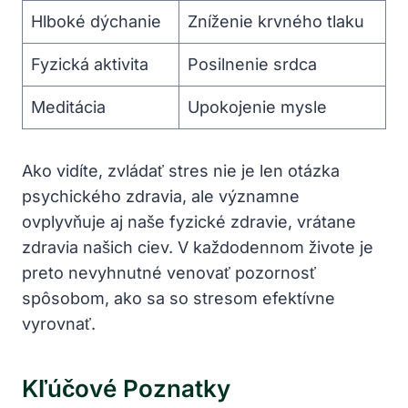
Hlboké dýchanie
Zníženie krvného tlaku
Fyzická aktivita
Posilnenie srdca
Meditácia
Upokojenie ⁤mysle
Ako vidíte, zvládať stres nie je len otázka
psychického⁢ zdravia, ‍ale významne
‍ovplyvňuje aj ​naše ‍fyzické zdravie, vrátane
zdravia našich ciev. V každodennom živote ‌je‌
preto nevyhnutné⁣ venovať⁣ pozornosť
spôsobom,‍ ako sa ⁤so stresom efektívne⁣
vyrovnať.
Kľúčové Poznatky