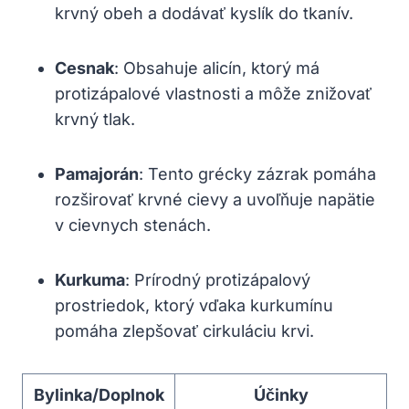
krvný obeh a dodávať kyslík do ‍tkanív.
Cesnak
:‌ Obsahuje ⁢alicín, ktorý má
protizápalové vlastnosti a ⁣môže‍ znižovať
krvný ⁤tlak.
Pamajorán
:⁤ Tento grécky zázrak pomáha
rozširovať krvné cievy⁢ a‍ uvoľňuje‍ napätie
v cievnych stenách.
Kurkuma
: Prírodný protizápalový
prostriedok, ktorý⁣ vďaka kurkumínu
pomáha zlepšovať cirkuláciu krvi.
Bylinka/Doplnok
Účinky