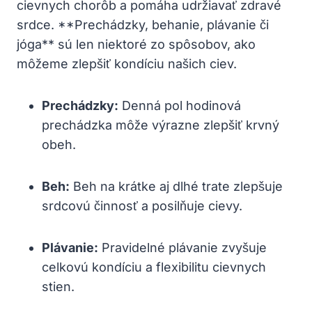
cievnych chorôb​ a pomáha udržiavať⁢ zdravé⁢
srdce. ⁤**Prechádzky, behanie, plávanie či
jóga** sú len niektoré⁢ zo spôsobov, ako
môžeme zlepšiť⁤ kondíciu ​našich ciev.
Prechádzky:
Denná pol hodinová
⁢prechádzka môže výrazne zlepšiť krvný
obeh.
Beh:
Beh⁣ na ⁤krátke aj dlhé trate zlepšuje⁤
srdcovú činnosť a posilňuje cievy.
Plávanie:
Pravidelné plávanie zvyšuje ​
celkovú kondíciu‌ a flexibilitu cievnych
stien.