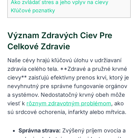
Ako zvládať stres a jeho⁤ vplyv na ⁢cievy
Kľúčové poznatky
Význam Zdravých‍ Ciev Pre
Celkové Zdravie
Naše cévy hrajú kľúčovú úlohu ⁤v udržiavaní
zdravia celého tela. **Zdravé a pružné‌ krvné
cievy** zaisťujú efektívny prenos krvi, ktorý ​je
nevyhnutný ⁢pre správne fungovanie orgánov
a⁢ systémov.‌ Nedostatočný krvný⁣ obeh môže​
viesť k ​
rôznym zdravotným problémom
, ako
sú srdcové ochorenia, infarkty⁣ alebo mŕtvica.
Správna strava:
​Zvýšený príjem ovocia a