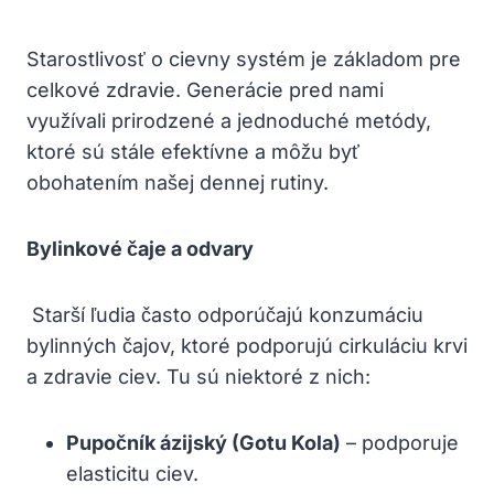
Starostlivosť o cievny ​systém je základom ‍pre
celkové ⁣zdravie.⁤ Generácie ‌pred nami​
využívali prirodzené a jednoduché metódy,
ktoré sú stále efektívne a môžu‌ byť
obohatením⁤ našej dennej rutiny.
Bylinkové‍ čaje ⁣a⁢ odvary
​ Starší ľudia často odporúčajú konzumáciu
bylinných čajov,​ ktoré ​podporujú cirkuláciu krvi
a ‌zdravie ciev.​ Tu sú niektoré z‌ nich:
Pupočník ​ázijský (Gotu ‍Kola)
– podporuje
elasticitu ciev.