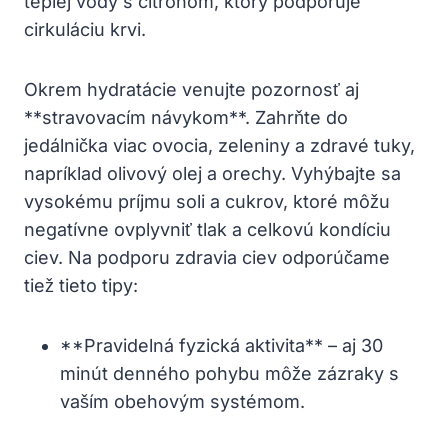
teplej vody s citrónom, ktorý podporuje‌
cirkuláciu‌ krvi.
Okrem hydratácie ⁤venujte pozornosť aj
**stravovacím návykom**. Zahrňte do
⁢jedálnička ‍viac ovocia,‌ zeleniny a ​zdravé tuky,
napríklad olivový olej a orechy. Vyhýbajte sa
vysokému príjmu⁢ soli a cukrov, ktoré môžu
negatívne ovplyvniť ⁣tlak a celkovú kondíciu
‍ciev. Na ​podporu zdravia ciev odporúčame
tiež tieto tipy:
**Pravidelná ⁣fyzická aktivita** – aj⁤ 30
minút denného pohybu môže‍ zázraky s
vaším obehovým⁤ systémom.