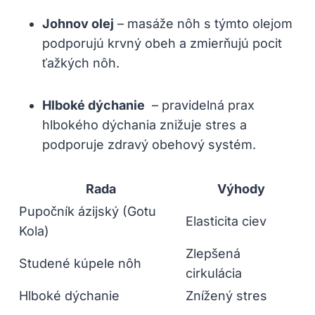
Johnov olej
⁤– masáže nôh s týmto olejom⁣
podporujú krvný obeh​ a zmierňujú⁤ pocit
ťažkých ​nôh.
Hlboké dýchanie
⁤ – pravidelná prax⁤
hlbokého dýchania‍ znižuje stres a⁢
podporuje ‌zdravý obehový systém.
Rada
Výhody
Pupočník ázijský (Gotu
Elasticita ciev
Kola)
Zlepšená
Studené⁣ kúpele nôh
cirkulácia
Hlboké dýchanie
Znížený stres