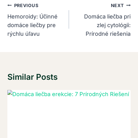
Navigácia
PREVIOUS
NEXT
V
Hemoroidy: Účinné
Domáca liečba pri
domáce liečby pre
zlej cytológii:
Článku
rýchlu úľavu
Prírodné riešenia
Similar Posts