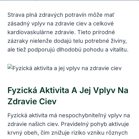
Strava plná zdravých​ potravín môže ⁣mať
zásadný vplyv na zdravie ciev ⁣a ⁣celkové
kardiovaskulárne ⁢zdravie. Tieto⁣ prírodné​
zázraky nielenže dodajú telu potrebné živiny,
ale tiež⁤ podporujú dlhodobú pohodu a vitalitu.
Fyzická Aktivita ‌a Jej Vplyv Na
Zdravie Ciev
Fyzická aktivita má nespochybniteľný‍ vplyv na
⁢zdravie našich ciev. Pravidelný pohyb aktivuje
krvný obeh, čím ⁤znižuje riziko vzniku rôznych‍