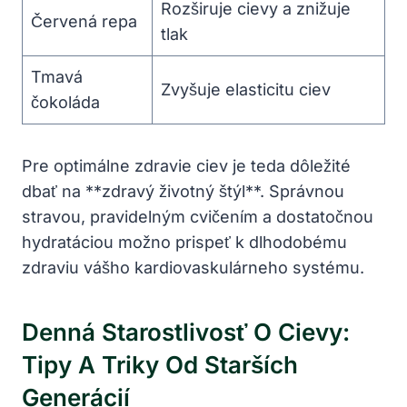
Rozširuje cievy a znižuje⁣
Červená repa
tlak
Tmavá
Zvyšuje elasticitu ciev
čokoláda
Pre optimálne zdravie ciev je teda dôležité
‍dbať na **zdravý životný‌ štýl**. Správnou
stravou, pravidelným cvičením a dostatočnou
hydratáciou možno prispeť k dlhodobému
zdraviu vášho kardiovaskulárneho systému.
Denná ‍starostlivosť ‍o⁣ Cievy:
Tipy A⁢ Triky Od⁤ Starších⁢
Generácií