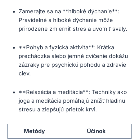
Zamerajte sa ⁤na ​**hlboké dýchanie**:
Pravidelné a hlboké dýchanie môže
prirodzene zmierniť ‌stres ⁣a uvoľniť‌ svaly.
**Pohyb a fyzická‌ aktivita**: Krátka
prechádzka alebo jemné⁤ cvičenie dokážu
zázraky​ pre psychickú⁢ pohodu a zdravie
ciev.
**Relaxácia a ‍meditácia**: Techniky ‌ako
⁢joga ⁣a meditácia pomáhajú znížiť hladinu‌
stresu a‍ zlepšujú prietok krvi.
Metódy
Účinok