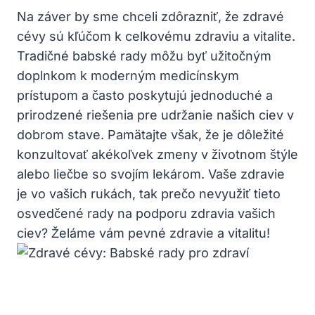
Na záver ​by sme chceli zdôrazniť,⁣ že zdravé⁢
cévy ​sú kľúčom k celkovému zdraviu a ​vitalite.
Tradičné ⁢babské rady môžu byť užitočným
doplnkom k moderným medicínskym
⁤prístupom ⁢a často poskytujú jednoduché a
prirodzené ​riešenia pre udržanie našich ciev v
dobrom stave. Pamätajte však, že ‌je dôležité
konzultovať ⁤akékoľvek zmeny v životnom štýle‍
alebo liečbe‌ so‌ svojím⁤ lekárom. Vaše ⁢zdravie
je vo vašich rukách,‌ tak prečo nevyužiť ‍tieto
osvedčené rady na ​podporu zdravia vašich
ciev? Želáme⁣ vám pevné zdravie a​ vitalitu!