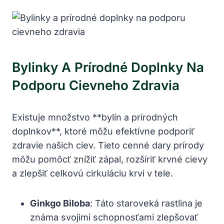
Bylinky​ A Prírodné Doplnky Na
Podporu Cievneho⁤ Zdravia
Existuje množstvo **bylín​ a prírodných
doplnkov**, ktoré môžu efektívne podporiť
zdravie⁣ našich ciev. Tieto cenné dary prírody‍
môžu pomôcť⁢ znížiť ⁤zápal, rozšíriť krvné ⁤cievy
a zlepšiť celkovú cirkuláciu krvi v tele.
Ginkgo‍ Biloba
: ⁢Táto staroveká rastlina​ je
známa svojimi‌ schopnosťami zlepšovať⁤