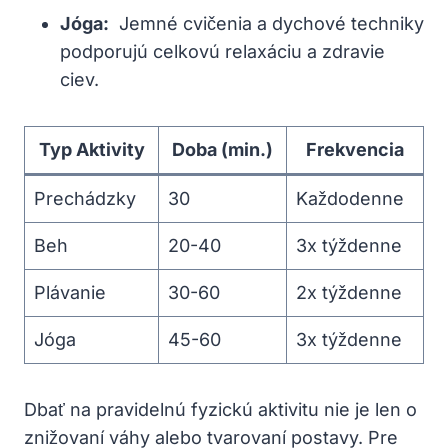
Jóga:
​ Jemné ‍cvičenia a dychové techniky
podporujú celkovú‍ relaxáciu a zdravie
ciev.
Typ Aktivity
Doba (min.)
Frekvencia
Prechádzky
30
Každodenne
Beh
20-40
3x týždenne
Plávanie
30-60
2x⁣ týždenne
Jóga
45-60
3x týždenne
Dbať‍ na pravidelnú fyzickú aktivitu nie je len⁢ o
znižovaní váhy alebo tvarovaní postavy. Pre