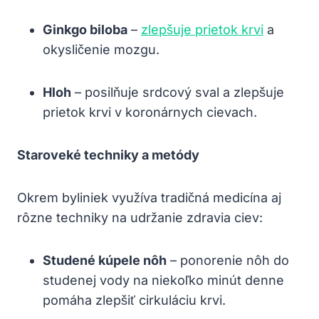
Ginkgo ‌biloba
–
zlepšuje prietok krvi
a
okysličenie mozgu.
Hloh
– posilňuje srdcový sval ‍a zlepšuje
prietok krvi v koronárnych cievach.
Staroveké​ techniky⁤ a metódy
‍Okrem byliniek⁢ využíva tradičná medicína aj
rôzne techniky na ⁤udržanie zdravia ciev:
Studené kúpele nôh
– ponorenie ⁢nôh do
⁢studenej vody na niekoľko minút denne​
pomáha zlepšiť⁣ cirkuláciu krvi.