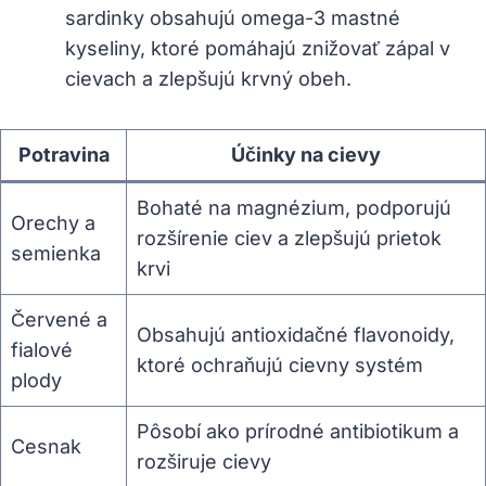
sardinky obsahujú omega-3 ⁤mastné
kyseliny, ktoré ​pomáhajú ‌znižovať zápal‍ v
cievach a‍ zlepšujú krvný obeh.
Potravina
Účinky ​na cievy
Bohaté⁤ na magnézium, podporujú
Orechy a
rozšírenie ciev a zlepšujú⁢ prietok
semienka
krvi
Červené a
Obsahujú⁣ antioxidačné flavonoidy,
fialové
ktoré ochraňujú cievny systém
plody
Pôsobí ako prírodné⁣ antibiotikum ‍a
Cesnak
rozširuje cievy