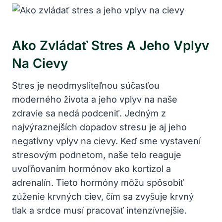
Ako Zvládať Stres A Jeho⁤ Vplyv
Na ⁢cievy
Stres⁤ je ⁤neodmysliteľnou súčasťou
moderného‍ života a jeho vplyv na naše
zdravie‍ sa nedá podceniť. Jedným z
⁤najvýraznejších ⁣dopadov stresu ​je aj⁢ jeho
‍negatívny ⁤vplyv na cievy. Keď sme vystavení​
stresovým podnetom, naše ⁤telo⁤ reaguje
uvoľňovaním hormónov‍ ako kortizol a
adrenalín. ​Tieto hormóny môžu spôsobiť
zúženie krvných‌ ciev, čím⁤ sa zvyšuje krvný
tlak‍ a srdce musí​ pracovať intenzívnejšie.