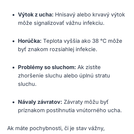
Výtok z ucha:
Hnisavý alebo krvavý výtok
⁤môže signalizovať vážnu infekciu.
Horúčka:
Teplota vyššia ako ⁢38 °C môže
⁢byť znakom rozsiahlej⁤ infekcie.
Problémy so sluchom:
Ak​ zistíte
zhoršenie‍ sluchu alebo⁢ úplnú‍ stratu
⁢sluchu.
Návaly závratov:
Závraty môžu byť​
príznakom postihnutia vnútorného ucha.
Ak máte⁣ pochybnosti, či⁣ je stav vážny,