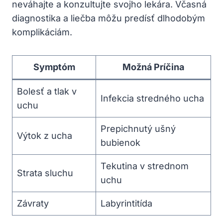
neváhajte a konzultujte svojho lekára. Včasná
diagnostika a liečba môžu predísť dlhodobým
komplikáciám.
Symptóm
Možná Príčina
Bolesť a tlak v
Infekcia ‌stredného ucha
uchu
Prepichnutý ušný
Výtok ⁤z ucha
bubienok
Tekutina v strednom
Strata ⁣sluchu
uchu
Závraty
Labyrintitída