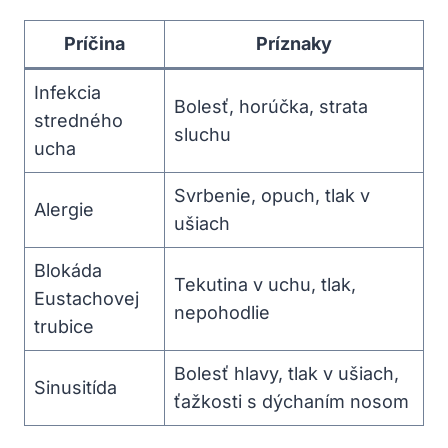
Príčina
Príznaky
Infekcia
Bolesť, horúčka, strata
stredného
sluchu
ucha
Svrbenie,‍ opuch, tlak v
Alergie
ušiach
Blokáda‌
Tekutina v uchu, tlak,‌
Eustachovej
nepohodlie
trubice
Bolesť ​hlavy, tlak v ušiach,
Sinusitída
‍ťažkosti s ​dýchaním⁤ nosom