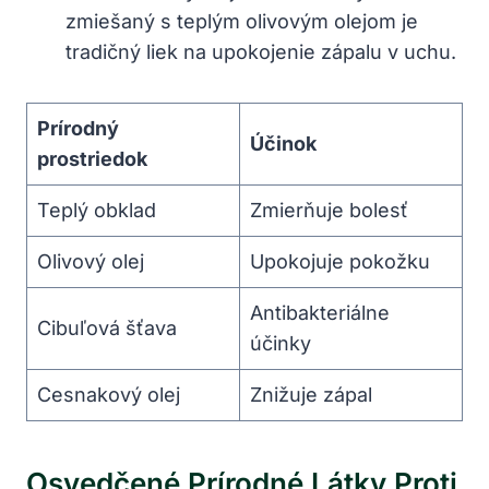
zmiešaný s ⁣teplým olivovým ‌olejom ⁣je
tradičný liek na upokojenie⁣ zápalu v uchu.
Prírodný⁤
Účinok
prostriedok
Teplý obklad
Zmierňuje bolesť
Olivový olej
Upokojuje pokožku
Antibakteriálne
Cibuľová šťava
účinky
Cesnakový olej
Znižuje zápal
Osvedčené Prírodné Látky Proti