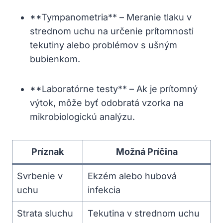
**Tympanometria** – Meranie tlaku v
strednom uchu⁢ na ‍určenie prítomnosti
tekutiny​ alebo problémov s​ ušným
‍bubienkom.
**Laboratórne testy**​ – Ak je prítomný
výtok, môže ⁤byť‌ odobratá vzorka na ​
mikrobiologickú ⁢analýzu.
Príznak
Možná Príčina
Svrbenie v
Ekzém alebo ‍hubová
uchu
infekcia
Strata​ sluchu
Tekutina v strednom uchu