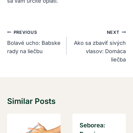
sa⁤ vám​ určite ‌oplatí.
Navigácia
PREVIOUS
NEXT
V
Bolavé ucho: Babske
Ako sa zbaviť sivých
rady na liečbu
vlasov: Domáca
Článku
liečba
Similar Posts
Seborea: