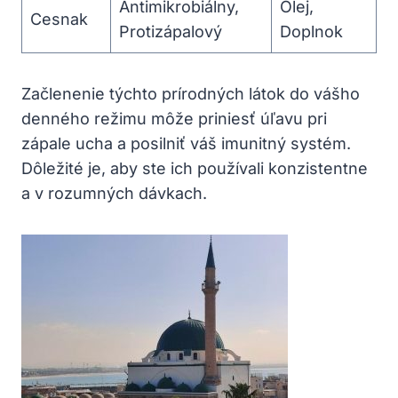
Antimikrobiálny,
Olej,
Cesnak
Protizápalový
Doplnok
Začlenenie ⁣týchto prírodných⁢ látok do vášho
⁤denného režimu⁤ môže priniesť úľavu pri
zápale ucha a posilniť váš imunitný ‌systém.
Dôležité je, aby ste ich používali konzistentne
a v rozumných ​dávkach.