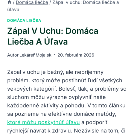
/
Domáca liečba
/
Zápal v uchu: Domáca liečba a
úľava
DOMÁCA LIEČBA
Zápal V Uchu: Domáca
Liečba A Úľava
Autor
LekáreňMoja.sk
20. februára 2026
Zápal ​v uchu ‌je bežný,⁣ ale ‌nepríjemný
problém, ktorý môže postihnúť ľudí všetkých
vekových kategórií. Bolesť, tlak, a problémy so
sluchom môžu výrazne ovplyvniť naše
každodenné aktivity a pohodu. V tomto článku⁣
sa pozrieme na ⁤efektívne domáce⁣ metódy,
ktoré môžu poskytnúť úľavu
a podporiť
rýchlejší návrat‍ k zdraviu. ‌Nezávisle ‍na​ tom, ‍či