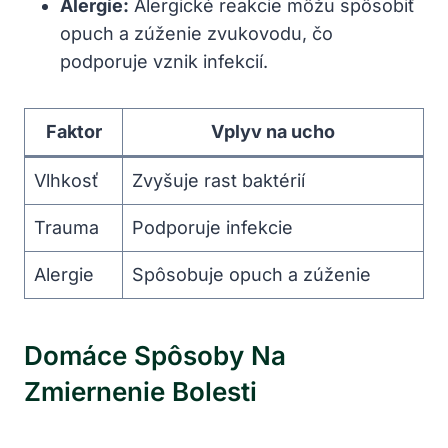
Alergie:
⁤Alergické reakcie môžu spôsobiť
opuch a ⁢zúženie zvukovodu, čo
podporuje ⁢vznik‌ infekcií.
Faktor
Vplyv​ na ⁢ucho
Vlhkosť
Zvyšuje rast baktérií
Trauma
Podporuje ‌infekcie
Alergie
Spôsobuje opuch⁢ a zúženie
Domáce Spôsoby Na
Zmiernenie Bolesti