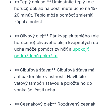
**Teplý obklad:** ​Umiestnite teplý (nie‍
horúci) obklad ‌na postihnuté‌ ucho na‍ 15-
20 minút. Teplo môže ⁣pomôcť ⁢zmierniť
⁤zápal‍ a bolesť.
**Olivový olej:** Pár kvapiek teplého (nie
horúceho) olivového‌ oleja kvapnutých do
ucha môže pomôcť⁢ zvlhčiť a
upokojiť
podráždenú pokožku
.
**Cibuľová šťava:** Cibuľová ⁢šťava má
antibakteriálne vlastnosti. Navlhčite
vatový tampón ​šťavou a ‌položte ‍ho⁢ do‍
vonkajšej⁢ časti⁢ ucha.
**Cesnakový olej:** Rozdrvený cesnak