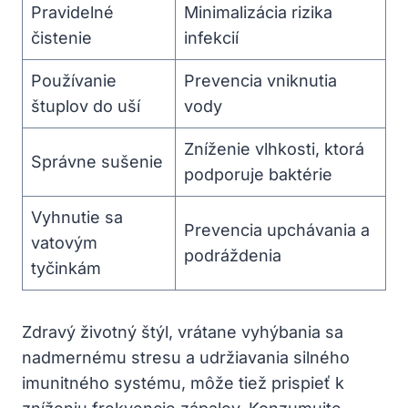
Pravidelné
Minimalizácia rizika​
čistenie
infekcií
Používanie
Prevencia ‌vniknutia
⁤štuplov‍ do uší
vody
Zníženie vlhkosti, ktorá ​
Správne⁤ sušenie
podporuje baktérie
Vyhnutie ⁤sa‍
Prevencia upchávania a
vatovým​
podráždenia
tyčinkám
Zdravý⁢ životný štýl, ‍vrátane ‍vyhýbania sa
⁢nadmernému stresu a ⁣udržiavania silného
imunitného⁢ systému, môže tiež ⁤prispieť k