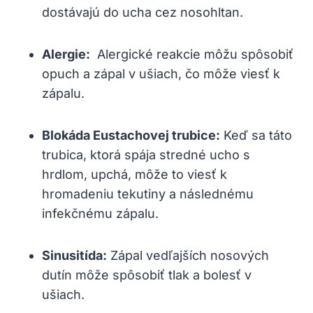
‌dostávajú do⁢ ucha cez nosohltan.
Alergie:
⁣ Alergické⁢ reakcie môžu ⁤spôsobiť
opuch a zápal v ‍ušiach, ‌čo môže ‌viesť⁣ k
zápalu.
Blokáda ​Eustachovej trubice:
Keď ⁢sa táto
⁤trubica, ktorá spája stredné ucho s
hrdlom, upchá, môže⁢ to viesť k
hromadeniu tekutiny ⁢a následnému
infekčnému zápalu.
Sinusitída:
Zápal vedľajších nosových
dutín môže spôsobiť​ tlak a bolesť ​v
ušiach.