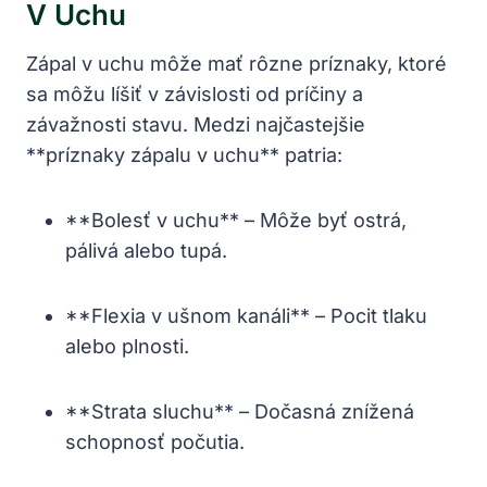
V⁢ Uchu
Zápal v uchu môže⁣ mať rôzne príznaky, ktoré
sa môžu líšiť v ‍závislosti ‌od⁤ príčiny⁢ a
závažnosti stavu. ‌Medzi najčastejšie
**príznaky zápalu v uchu** patria:
**Bolesť v‍ uchu** – Môže byť ostrá,
pálivá ⁣alebo tupá.
**Flexia v ušnom kanáli** – Pocit tlaku⁢
alebo plnosti.
**Strata sluchu** – ‌Dočasná znížená
schopnosť počutia.