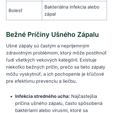
Bakteriálna infekcia‌ alebo
Bolesť
zápal
Bežné Príčiny Ušného Zápalu
Ušné zápaly sú častým a nepríjemným
zdravotným problémom, ktorý môže postihnúť
ľudí všetkých⁣ vekových ​kategórií. Existuje‍
niekoľko​ bežných⁣ príčin, ​prečo ‌sa tieto⁤ zápaly
⁢môžu vyskytnúť, ⁣a‌ ich pochopenie‌ je kľúčové ​
pre efektívnu prevenciu a ​liečbu.
Infekcia stredného⁤ ucha:
Najčastejšia
príčina ušného⁣ zápalu, často spôsobená‌
baktériami ‍alebo vírusmi, ⁢ktoré sa