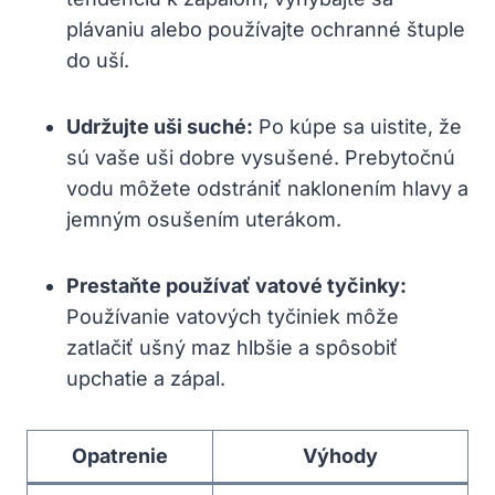
plávaniu alebo používajte ochranné štuple
do uší.
Udržujte uši suché:
​Po ⁤kúpe sa ‍uistite, že
sú vaše uši dobre vysušené. Prebytočnú
vodu⁢ môžete odstrániť naklonením hlavy a
jemným ⁤osušením ⁤uterákom.
Prestaňte používať vatové tyčinky:
Používanie vatových tyčiniek môže
zatlačiť ušný maz⁣ hlbšie a ⁢spôsobiť
upchatie​ a zápal.
Opatrenie
Výhody