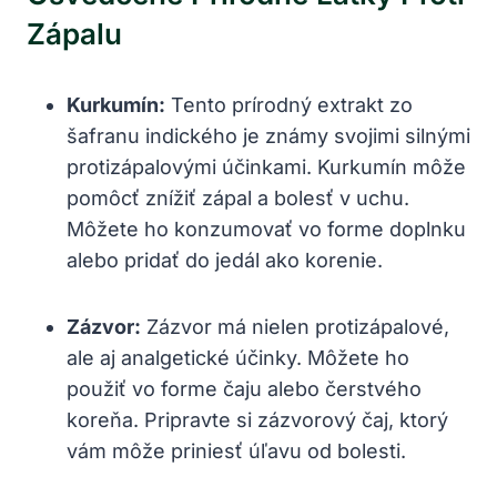
Zápalu
Kurkumín:
Tento prírodný extrakt​ zo
šafranu ⁤indického je⁢ známy svojimi ‌silnými
protizápalovými ‌účinkami.​ Kurkumín môže
⁢pomôcť znížiť zápal a bolesť v ⁣uchu.⁣
Môžete ho⁤ konzumovať vo‌ forme doplnku
‍alebo pridať do jedál ako ⁤korenie.
Zázvor:
Zázvor má nielen protizápalové,⁣
ale‌ aj⁤ analgetické účinky. Môžete ho
použiť⁣ vo forme čaju alebo čerstvého
‍koreňa.​ Pripravte si zázvorový⁣ čaj, ‍ktorý
vám​ môže priniesť úľavu​ od bolesti.