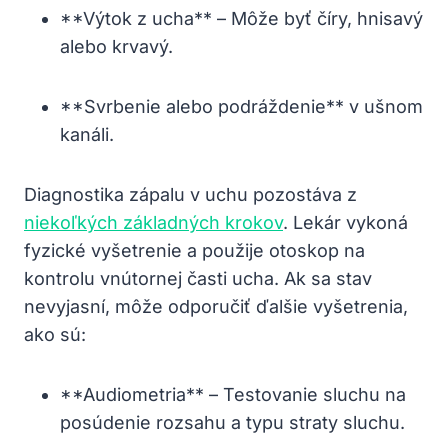
**Výtok z⁢ ucha** – Môže‌ byť číry, hnisavý
alebo krvavý.
**Svrbenie alebo podráždenie** v ‍ušnom
⁢kanáli.
Diagnostika ⁤zápalu v uchu pozostáva z
niekoľkých základných krokov
. ‍Lekár vykoná
fyzické‍ vyšetrenie‍ a⁣ použije otoskop na
kontrolu vnútornej časti ucha. ​Ak sa stav‌
nevyjasní, ​môže‍ odporučiť ďalšie ⁤vyšetrenia,
ako sú:
**Audiometria** ⁤– Testovanie ​sluchu na
‍posúdenie rozsahu a ‍typu straty sluchu.