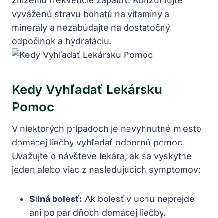
zníženiu ⁤frekvencie ⁣zápalov. Konzumujte
vyváženú stravu bohatú na vitamíny a
⁤minerály ⁢a‍ nezabúdajte na dostatočný
odpočinok a hydratáciu.
Kedy ⁤Vyhľadať‍ Lekársku
⁢Pomoc
V niektorých ‌prípadoch ⁤je nevyhnutné miesto ​
domácej liečby ​vyhľadať odbornú ‌pomoc.
Uvažujte ‌o návšteve lekára,​ ak sa⁣ vyskytne
jeden alebo viac z nasledujúcich ⁤symptomov:
Silná bolesť:
Ak bolesť v uchu​ neprejde
ani po pár ⁢dňoch⁤ domácej liečby.