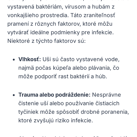
vystavená baktériám, vírusom a hubám z⁤
vonkajšieho prostredia. Táto zraniteľnosť
pramení ⁣z rôznych faktorov, ktoré môžu ​
vytvárať‍ ideálne podmienky pre infekcie.
Niektoré z ⁤týchto faktorov sú:
Vlhkosť:
Uši sú​ často⁣ vystavené vode,
najmä počas kúpeľa alebo‌ plávania,⁤ čo‌
môže podporiť​ rast baktérií ‌a húb.
Trauma alebo ​podráždenie:
Nesprávne
čistenie uší alebo používanie čistiacich
⁢tyčiniek môže spôsobiť drobné‌ poranenia,
ktoré‍ zvyšujú riziko infekcie.