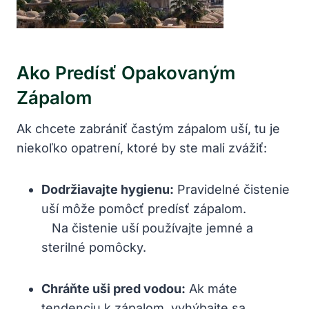
Ako Predísť Opakovaným
Zápalom
Ak chcete zabrániť častým zápalom⁤ uší, tu je
⁣niekoľko opatrení, ktoré ‌by ste​ mali zvážiť:
Dodržiavajte hygienu:
Pravidelné čistenie​
uší⁢ môže pomôcť ⁢predísť⁢ zápalom.
⁢ ⁢ ⁢⁣ Na ⁢čistenie uší používajte jemné a
‍sterilné ⁢pomôcky.
Chráňte uši pred vodou:
Ak máte
tendenciu k‍ zápalom, vyhýbajte sa