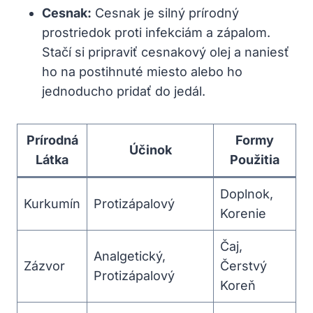
Cesnak:
‌Cesnak je silný ⁣prírodný
prostriedok ⁢proti infekciám a​ zápalom.
Stačí ‌si pripraviť cesnakový olej ‌a‍ naniesť‍
ho ⁢na postihnuté‍ miesto alebo ho
jednoducho pridať do jedál.
Prírodná
Formy
Účinok
Látka
Použitia
Doplnok,
Kurkumín
Protizápalový
⁢Korenie
Čaj,‌
Analgetický,
Zázvor
Čerstvý
Protizápalový
Koreň