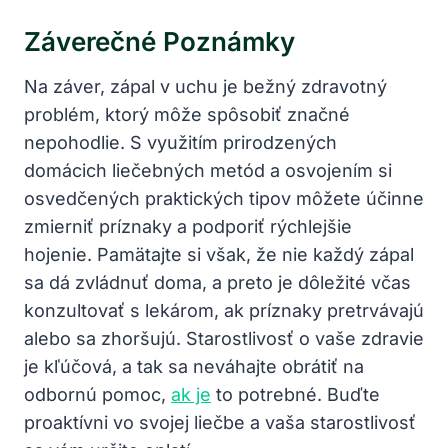
Záverečné Poznámky
Na⁤ záver,⁤ zápal v uchu je bežný ​zdravotný
problém, ktorý‌ môže spôsobiť značné
⁢nepohodlie.⁢ S využitím prirodzených
domácich ⁣liečebných metód ⁤a osvojením si
osvedčených praktických tipov​ môžete účinne
⁣zmierniť ​príznaky ⁣a podporiť rýchlejšie
hojenie. Pamätajte‍ si však, že nie každý zápal
‌sa dá zvládnuť doma, a preto‍ je dôležité⁤ včas
konzultovať s ⁤lekárom,​ ak príznaky pretrvávajú
alebo sa zhoršujú. Starostlivosť o vaše zdravie
je kľúčová, a tak sa neváhajte obrátiť na​
odbornú pomoc,⁢
ak je
to potrebné. Buďte‍
proaktívni vo⁢ svojej liečbe ⁢a‌ vaša starostlivosť